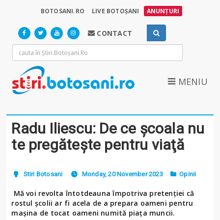
BOTOSANI.RO
LIVE BOTOȘANI
ANUNȚURI
CONTACT
MENIU
Radu Iliescu: De ce şcoala nu
te pregăteşte pentru viaţă
Stiri Botosani
Monday, 20 November 2023
Opinii
Mă voi revolta întotdeauna împotriva pretenţiei că
rostul şcolii ar fi acela de a prepara oameni pentru
maşina de tocat oameni numită piaţa muncii.