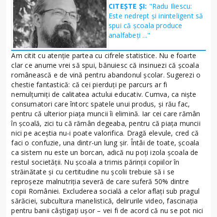
CITEȘTE ȘI:
"Radu Iliescu:
Este nedrept şi ininteligent să
spui că şcoala produce
analfabeţi ..."
Am citit cu atenţie partea cu cifrele statistice. Nu e foarte
clar ce anume vrei să spui, bănuiesc că insinuezi că şcoala
românească e de vină pentru abandonul şcolar. Sugerezi o
chestie fantastică: că cei pierduţi pe parcurs ar fi
nemulţumiţi de calitatea actului educativ. Cumva, ca nişte
consumatori care întorc spatele unui produs, şi rău fac,
pentru că ulterior piaţa muncii îi elimină. Iar cei care rămân
în şcoală, zici tu că rămân degeaba, pentru că piaţa muncii
nici pe aceştia nu-i poate valorifica. Dragă elevule, cred că
faci o confuzie, una dintr-un lung şir. Întâi de toate, şcoala
ca sistem nu este un borcan, adică nu poţi izola şcoala de
restul societăţii. Nu şcoala a trimis părinţii copiilor în
străinătate şi cu certitudine nu şcolii trebuie să i se
reproşeze malnutriţia severă de care suferă 50% dintre
copii României. Excluderea socială a celor aflaţi sub pragul
sărăciei, subcultura manelistică, delirurile video, fascinaţia
pentru banii câştigaţi uşor – vei fi de acord că nu se pot nici