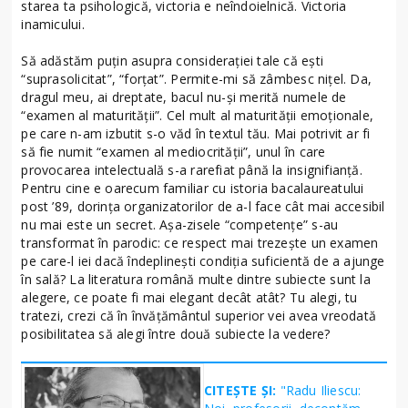
starea ta psihologică, victoria e neîndoielnică. Victoria
inamicului.
Să adăstăm puţin asupra consideraţiei tale că eşti
“suprasolicitat”, “forţat”. Permite-mi să zâmbesc niţel. Da,
dragul meu, ai dreptate, bacul nu-şi merită numele de
“examen al maturităţii”. Cel mult al maturităţii emoţionale,
pe care n-am izbutit s-o văd în textul tău. Mai potrivit ar fi
să fie numit “examen al mediocrităţii”, unul în care
provocarea intelectuală s-a rarefiat până la insignifianţă.
Pentru cine e oarecum familiar cu istoria bacalaureatului
post ’89, dorinţa organizatorilor de a-l face cât mai accesibil
nu mai este un secret. Aşa-zisele “competenţe” s-au
transformat în parodic: ce respect mai trezeşte un examen
pe care-l iei dacă îndeplineşti condiţia suficientă de a ajunge
în sală? La literatura română multe dintre subiecte sunt la
alegere, ce poate fi mai elegant decât atât? Tu alegi, tu
tratezi, crezi că în învăţământul superior vei avea vreodată
posibilitatea să alegi între două subiecte la vedere?
CITEȘTE ȘI:
"Radu Iliescu: