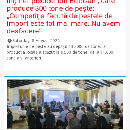
Inginer piscicol din Botoşani, care
produce 300 tone de peşte:
„Competiţia făcută de peştele de
import este tot mai mare. Nu avem
desfacere“
Saturday, 8 August 2026
Importurile de peşte au depăşit 130.000 de tone, iar
producţia locală a scăzut la 9.500 de tone, de la 11.000
tone anii anteriori.