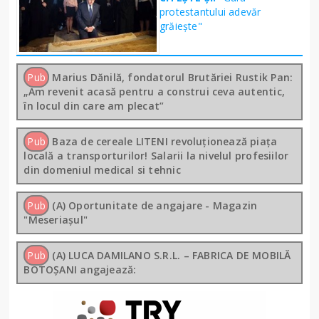
protestantului adevăr
grăiește"
Pub
Marius Dănilă, fondatorul Brutăriei Rustik Pan:
„Am revenit acasă pentru a construi ceva autentic,
în locul din care am plecat”
Pub
Baza de cereale LITENI revoluționează piața
locală a transporturilor! Salarii la nivelul profesiilor
din domeniul medical si tehnic
Pub
(A) Oportunitate de angajare - Magazin
"Meseriașul"
Pub
(A) LUCA DAMILANO S.R.L. – FABRICA DE MOBILĂ
BOTOȘANI angajează: