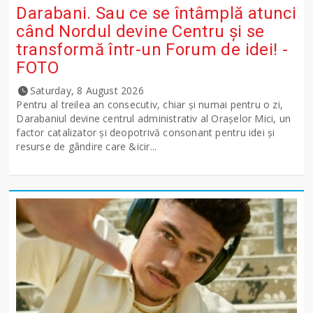
Darabani. Sau ce se întâmplă atunci
când Nordul devine Centru și se
transformă într-un Forum de idei! -
FOTO
Saturday, 8 August 2026
Pentru al treilea an consecutiv, chiar și numai pentru o zi,
Darabaniul devine centrul administrativ al Orașelor Mici, un
factor catalizator și deopotrivă consonant pentru idei și
resurse de gândire care &icir...