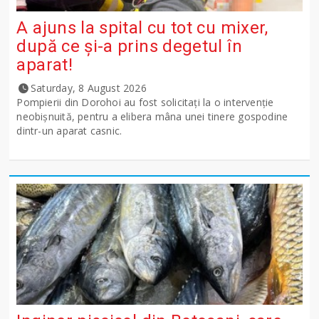
A ajuns la spital cu tot cu mixer,
după ce și-a prins degetul în
aparat!
Saturday, 8 August 2026
Pompierii din Dorohoi au fost solicitați la o intervenție
neobișnuită, pentru a elibera mâna unei tinere gospodine
dintr-un aparat casnic.