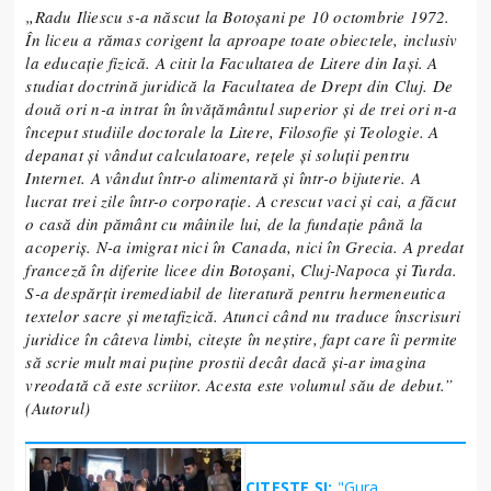
„Radu Iliescu s-a născut la Botoşani pe 10 octombrie 1972.
În liceu a rămas corigent la aproape toate obiectele, inclusiv
la educaţie fizică. A citit la Facultatea de Litere din Iaşi. A
studiat doctrină juridică la Facultatea de Drept din Cluj. De
două ori n-a intrat în învăţământul superior şi de trei ori n-a
început studiile doctorale la Litere, Filosofie şi Teologie. A
depanat şi vândut calculatoare, reţele şi soluţii pentru
Internet. A vândut într-o alimentară şi într-o bijuterie. A
lucrat trei zile într-o corporaţie. A crescut vaci şi cai, a făcut
o casă din pământ cu mâinile lui, de la fundaţie până la
acoperiş. N-a imigrat nici în Canada, nici în Grecia. A predat
franceză în diferite licee din Botoşani, Cluj-Napoca şi Turda.
S-a despărţit iremediabil de literatură pentru hermeneutica
textelor sacre şi metafizică. Atunci când nu traduce înscrisuri
juridice în câteva limbi, citeşte în neştire, fapt care îi permite
să scrie mult mai puţine prostii decât dacă şi-ar imagina
vreodată că este scriitor. Acesta este volumul său de debut.”
(Autorul)
CITEȘTE ȘI:
"​Gura