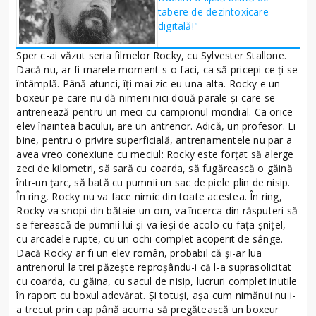
tabere de dezintoxicare
digitală!"
Sper c-ai văzut seria filmelor Rocky, cu Sylvester Stallone.
Dacă nu, ar fi marele moment s-o faci, ca să pricepi ce ţi se
întâmplă. Până atunci, îţi mai zic eu una-alta. Rocky e un
boxeur pe care nu dă nimeni nici două parale şi care se
antrenează pentru un meci cu campionul mondial. Ca orice
elev înaintea bacului, are un antrenor. Adică, un profesor. Ei
bine, pentru o privire superficială, antrenamentele nu par a
avea vreo conexiune cu meciul: Rocky este forţat să alerge
zeci de kilometri, să sară cu coarda, să fugărească o găină
într-un ţarc, să bată cu pumnii un sac de piele plin de nisip.
În ring, Rocky nu va face nimic din toate acestea. În ring,
Rocky va snopi din bătaie un om, va încerca din răsputeri să
se ferească de pumnii lui şi va ieşi de acolo cu faţa şniţel,
cu arcadele rupte, cu un ochi complet acoperit de sânge.
Dacă Rocky ar fi un elev român, probabil că şi-ar lua
antrenorul la trei păzeşte reproşându-i că l-a suprasolicitat
cu coarda, cu găina, cu sacul de nisip, lucruri complet inutile
în raport cu boxul adevărat. Şi totuşi, aşa cum nimănui nu i-
a trecut prin cap până acuma să pregătească un boxeur