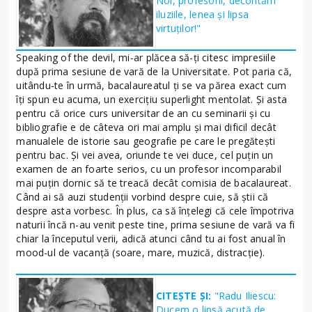
Noi, profesorii, decontăm
iluziile, lenea şi lipsa
virtuţilor!"
Speaking of the devil, mi-ar plăcea să-ţi citesc impresiile
după prima sesiune de vară de la Universitate. Pot paria că,
uitându-te în urmă, bacalaureatul ţi se va părea exact cum
îţi spun eu acuma, un exerciţiu superlight mentolat. Şi asta
pentru că orice curs universitar de an cu seminarii şi cu
bibliografie e de câteva ori mai amplu şi mai dificil decât
manualele de istorie sau geografie pe care le pregăteşti
pentru bac. Şi vei avea, oriunde te vei duce, cel puţin un
examen de an foarte serios, cu un profesor incomparabil
mai puţin dornic să te treacă decât comisia de bacalaureat.
Când ai să auzi studenţii vorbind despre cuie, să ştii că
despre asta vorbesc. În plus, ca să înţelegi că cele împotriva
naturii încă n-au venit peste tine, prima sesiune de vară va fi
chiar la începutul verii, adică atunci când tu ai fost anual în
mood-ul de vacanţă (soare, mare, muzică, distracţie).
CITEȘTE ȘI:
"Radu Iliescu:
Ducem o lipsă acută de