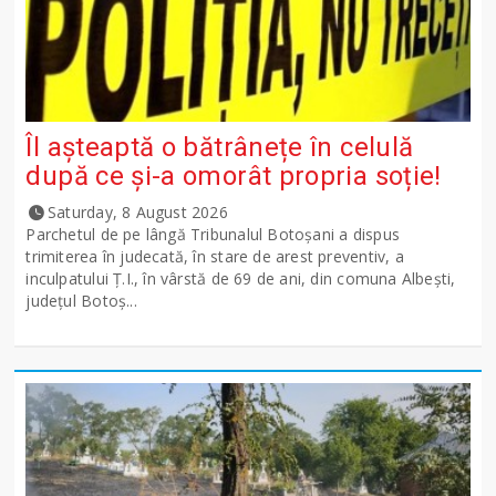
Îl așteaptă o bătrânețe în celulă
după ce și-a omorât propria soție!
Saturday, 8 August 2026
Parchetul de pe lângă Tribunalul Botoşani a dispus
trimiterea în judecată, în stare de arest preventiv, a
inculpatului Ț.I., în vârstă de 69 de ani, din comuna Albești,
județul Botoș...