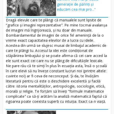
generație de părinți și
educăm cea mai pro..."
Dragă elevule care te plângi că manualele sunt lipsite de
“grafice şi imagini reprezentative”. Pe mine tocmai avalanşa
de imagini mă îngrijorează, şi nu doar din manuale.
Bombardamentul de imagini de orice fel ameninţă de la o
vreme exact capacitatea elevilor de a lucra cu ideile.
Acestea din urmă se slujesc musai de limbajul academic de
care te plângi tu. Accesul la idei este condiţionat de
stăpânirea limbajului şi se poate afirma că cei care acced la
ele sunt exact cei care nu se plâng de dificultăţile lexicale.
Ne pare rău că te simţi în plus în ecuaţia asta, însă o şcoală
în care elevii să nu înveţe constant lucruri noi (printre altele:
cuvinte noi) ar fi ceva de neconceput. Şi da, te învăţăm
literatură pentru că este o deschidere excelentă şi facilă
către: istoria mentalităţilor, antropologie, sociologie, etică,
morală şi religie. Te forţăm să înveţi “formule matematice
complicate” ca să-ţi arătăm la analiză matematică faptul că
rigoarea poate coexista superb cu intuiţia. Exact ca-n viaţă.