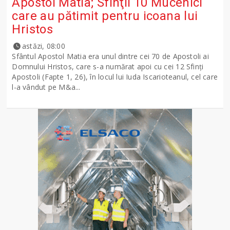
Apostol Matia; Sfinţii 10 Mucenici
care au pătimit pentru icoana lui
Hristos
astăzi, 08:00
Sfântul Apostol Matia era unul dintre cei 70 de Apostoli ai
Domnului Hristos, care s-a numărat apoi cu cei 12 Sfinţi
Apostoli (Fapte 1, 26), în locul lui Iuda Iscarioteanul, cel care
l-a vândut pe M&a...