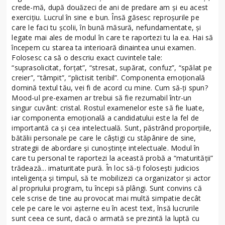
crede-mă, după douăzeci de ani de predare am şi eu acest
exerciţiu. Lucrul în sine e bun. Însă găsesc reproşurile pe
care le faci tu şcolii, în bună măsură, nefundamentate, şi
legate mai ales de modul în care te raportezi tu la ea. Hai să
începem cu starea ta interioară dinaintea unui examen.
Folosesc ca să o descriu exact cuvintele tale:
“suprasolicitat, forţat”, “stresat, supărat, confuz”, “spălat pe
creier”, “tâmpit”, “plictisit teribil”. Componenta emoţională
domină textul tău, vei fi de acord cu mine. Cum să-ţi spun?
Mood-ul pre-examen ar trebui să fie rezumabil într-un
singur cuvânt: cristal. Rostul examenelor este să fie luate,
iar componenta emoţională a candidatului este la fel de
importantă ca şi cea intelectuală. Sunt, păstrând proporţiile,
bătălii personale pe care le câştigi cu stăpânire de sine,
strategii de abordare şi cunoştinţe intelectuale. Modul în
care tu personal te raportezi la această probă a “maturităţii”
trădează... imaturitate pură. În loc să-ţi foloseşti judicios
inteligenţa şi timpul, să te mobilizezi ca organizator şi actor
al propriului program, tu începi să plângi. Sunt convins că
cele scrise de tine au provocat mai multă simpatie decât
cele pe care le voi aşterne eu în acest text, însă lucrurile
sunt ceea ce sunt, dacă o armată se prezintă la luptă cu