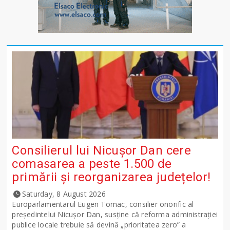
Consilierul lui Nicușor Dan cere
comasarea a peste 1.500 de
primării și reorganizarea județelor!
Saturday, 8 August 2026
Europarlamentarul Eugen Tomac, consilier onorific al
președintelui Nicușor Dan, susține că reforma administrației
publice locale trebuie să devină „prioritatea zero” a