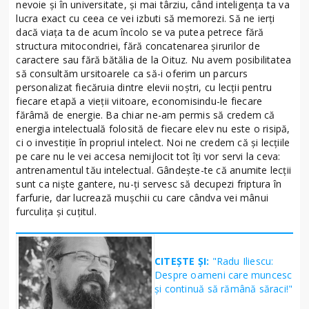
nevoie şi în universitate, şi mai târziu, când inteligenţa ta va
lucra exact cu ceea ce vei izbuti să memorezi. Să ne ierţi
dacă viaţa ta de acum încolo se va putea petrece fără
structura mitocondriei, fără concatenarea şirurilor de
caractere sau fără bătălia de la Oituz. Nu avem posibilitatea
să consultăm ursitoarele ca să-i oferim un parcurs
personalizat fiecăruia dintre elevii noştri, cu lecţii pentru
fiecare etapă a vieţii viitoare, economisindu-le fiecare
fărâmă de energie. Ba chiar ne-am permis să credem că
energia intelectuală folosită de fiecare elev nu este o risipă,
ci o investiţie în propriul intelect. Noi ne credem că şi lecţiile
pe care nu le vei accesa nemijlocit tot îţi vor servi la ceva:
antrenamentul tău intelectual. Gândeşte-te că anumite lecţii
sunt ca nişte gantere, nu-ţi servesc să decupezi friptura în
farfurie, dar lucrează muşchii cu care cândva vei mânui
furculiţa şi cuţitul.
CITEȘTE ȘI:
"Radu Iliescu:
Despre oameni care muncesc
şi continuă să rămână săraci!"