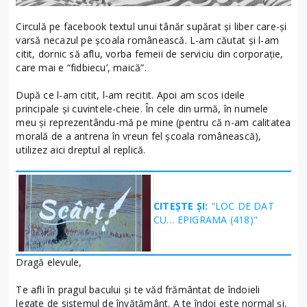
Circulă pe facebook textul unui tânăr supărat şi liber care-şi
varsă necazul pe şcoala românească. L-am căutat şi l-am
citit, dornic să aflu, vorba femeii de serviciu din corporaţie,
care mai e “fidbiecu’, maică”.
După ce l-am citit, l-am recitit. Apoi am scos ideile
principale şi cuvintele-cheie. În cele din urmă, în numele
meu şi reprezentându-mă pe mine (pentru că n-am calitatea
morală de a antrena în vreun fel şcoala românească),
utilizez aici dreptul al replică.
CITEȘTE ȘI:
"LOC DE DAT
CU… EPIGRAMA (418)"
Dragă elevule,
Te afli în pragul bacului şi te văd frământat de îndoieli
legate de sistemul de învăţământ. A te îndoi este normal şi,