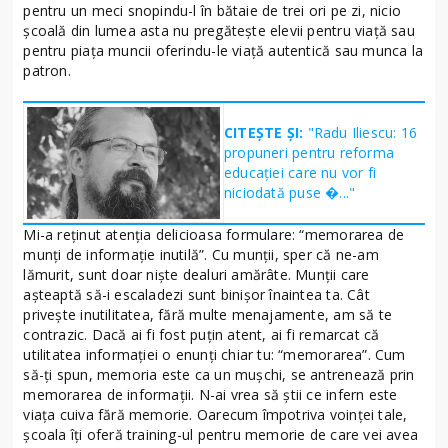
pentru un meci snopindu-l în bătaie de trei ori pe zi, nicio
şcoală din lumea asta nu pregăteşte elevii pentru viaţă sau
pentru piaţa muncii oferindu-le viaţă autentică sau munca la
patron.
CITEȘTE ȘI:
"Radu Iliescu: 16
propuneri pentru reforma
educaţiei care nu vor fi
niciodată puse �..."
Mi-a reţinut atenţia delicioasa formulare: “memorarea de
munţi de informaţie inutilă”. Cu munţii, sper că ne-am
lămurit, sunt doar nişte dealuri amărâte. Munţii care
aşteaptă să-i escaladezi sunt binişor înaintea ta. Cât
priveşte inutilitatea, fără multe menajamente, am să te
contrazic. Dacă ai fi fost puţin atent, ai fi remarcat că
utilitatea informaţiei o enunţi chiar tu: “memorarea”. Cum
să-ţi spun, memoria este ca un muşchi, se antrenează prin
memorarea de informaţii. N-ai vrea să ştii ce infern este
viaţa cuiva fără memorie. Oarecum împotriva voinţei tale,
şcoala îţi oferă training-ul pentru memorie de care vei avea