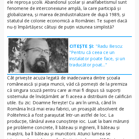
ele reproşa şcolii. Abandonul şcolar şi analfabetismul sunt
fenomene de interconexiune amplă, la care participă şi
globalizarea, şi marea dezindustrializare de după 1989, şi
statutul de colonie economică a României. Te superi dacă
nu-ţi împărtăşesc câtuşi de puţin viziunea simplistă?
CITEȘTE ȘI:
"Radu Iliescu:
”Pentru că ceea ce un
instalator poate face, şi un
traducător poat..."
Cât priveşte acuza legată de inadecvarea dintre şcoala
românească şi piaţa muncii, văd că porneşti de la premiza
că singura scuză pentru care ai mai fi dispus să suporţi
sistemului de învăţământ ar fi aceea a distribuirii de calificări
utile. Eu zic: Doamne fereşte! Cu ani în urmă, când în
România încă mai erau fabrici, un proaspăt absolvent de
Politehnică a fost paraşutat într-un astfel de loc. La
producţie, tânărul avea cunoştinţe ioc. Luat la bani mărunţi
pe probleme concrete, îl băteau şi inginerii, îl băteau şi
maiştrii, ba îl băteau şi muncitorii. Atunci lumea se