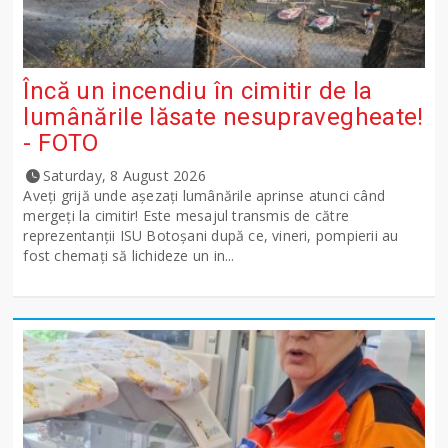
Încă un incendiu în cimitir de la
lumânările lăsate nesupravegheate!
- FOTO
Saturday, 8 August 2026
Aveți grijă unde așezați lumânările aprinse atunci când
mergeți la cimitir! Este mesajul transmis de către
reprezentanții ISU Botoșani după ce, vineri, pompierii au
fost chemați să lichideze un in...