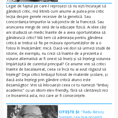
Legat de faptul pe care-l reproşezi că nu eşti încurajat să
gândeşti critic, mă întreb cum anume ai putea privi critic
lecţia despre genele recesive de la genetică. Sau
concordanţa timpurilor la subjonctiv de la franceză. Sau
aruncarea mingii de oină de la educaţie fizică. Ai idee câţi
ani studiază un medic înainte de a avea oportunitatea să
gândească critic? Mă tem că admiraţia pentru gândirea
critică ar trebui să fie pe măsura oportunităţilor de a o
folosi în învăţământ: mică. Dacă vei dori să urmezi studii de
istorie, de exemplu, nu crezi că înainte de a prezenta o
viziune alternativă ar fi onest să înveţi şi să înţelegi viziunea
împărtăşită de curentul principal? Ce anume vrei să critici
înainte de bacalaureat, ceea ce încă nu ai avut răgazul să
înţelegi? Deja critici limbajul folosit de materiile şcolare, şi
dacă asta înţelegi prin gândire critică atunci este
dezamăgitor. Vrei să înlocuieşti ceea ce tu numeşti “limbaj
academic” cu un idiom elev-friendly, fără să cântăreşti nici
ce înseamnă asta, nici care ar fi consecinţele.
CITEȘTE ȘI:
"Radu Iliescu:
Suntem cea mai proastă