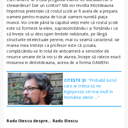
stewardesa? Dar un scriitor? Mă voi revolta întotdeauna
împotriva pretenţiei că rostul şcolii ar fi acela de a prepara
oameni pentru maşina de tocat oameni numită piaţa
muncii. Voi crede până la capătul vieţii mele că rostul şcolii
este să formeze la elevi, suprasolicitându-i şi forţându-i ca
să înveţe să-şi descoperi limitele nebănuite, pe lângă
structurile intelectuale perene, mai cu seamă caracterul. Iar
marea mea tristeţe ca profesor este că şcoala,
complăcându-se în rolul de anticameră a serviciilor de
resurse umane de la noi şi de aiurea, începe să rateze exact
misiunea ei dintotdeauna, aceea de a forma OAMENI.
CITEȘTE ȘI:
"Probabil lucrul
care ar trebui să ne
îngrijoreze cel mai mult în
România zilelor ..."
Radu Iliescu despre… Radu Iliescu