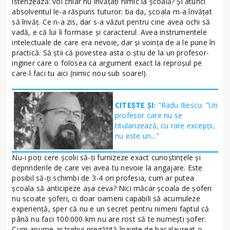
isterizează: voi chiar nu învăţaţi nimic la şcoală? Şi atunci
absolventul le-a răspuns tuturor: ba da, şcoala m-a învăţat
să învăţ. Ce n-a zis, dar s-a văzut pentru cine avea ochi să
vadă, e că lui îi formase şi caracterul. Avea instrumentele
intelectuale de care era nevoie, dar şi voinţa de a le pune în
practică. Să ştii că povestea asta o ştiu de la un profesor-
inginer care o folosea ca argument exact la reproşul pe
care-l faci tu aici (nimic nou sub soare!).
CITEȘTE ȘI:
"Radu Iliescu: ”Un
profesor care nu se
titularizează, cu rare excepţii,
nu este un..."
Nu-i poţi cere şcolii să-ţi furnizeze exact cunoştinţele şi
deprinderile de care vei avea tu nevoie la angajare. Este
posibil să-ţi schimbi de 3-4 ori profesia, cum ar putea
şcoala să anticipeze aşa ceva? Nici măcar şcoala de şoferi
nu scoate şoferi, ci doar oameni capabili să acumuleze
experienţă, sper că nu e un secret pentru nimeni faptul că
până nu faci 100.000 km nu are rost să te numeşti şofer.
Cum anume ar trebui pregătită înainte de bacalaureat o