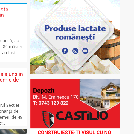
este
în
e muncă, au
se 80 măsuri
, au fost
a ajuns în
lemie de
rul Secției
donanță de
femei, de 49
...