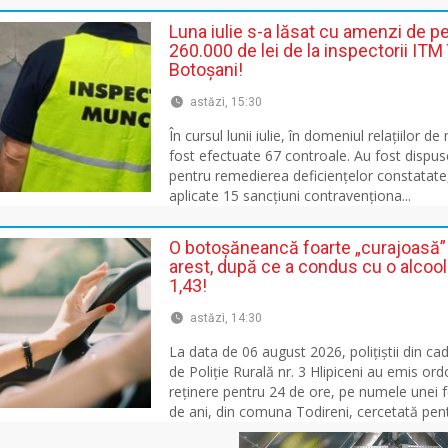
Luna iulie s-a lăsat cu amenzi de p
260.000 de lei de la inspectorii ITM 
Botoșani!
astăzi, 15:30
În cursul lunii iulie, în domeniul relațiilor d
fost efectuate 67 controale. Au fost dispu
pentru remedierea deficiențelor constatate
aplicate 15 sancţiuni contravenționa...
O botoșăneancă foarte „curajoasă” 
arest, după ce a condus cu o alcoo
1,43!
astăzi, 14:30
La data de 06 august 2026, polițiștii din cad
de Poliție Rurală nr. 3 Hlipiceni au emis or
reținere pentru 24 de ore, pe numele unei 
de ani, din comuna Todireni, cercetată pentr