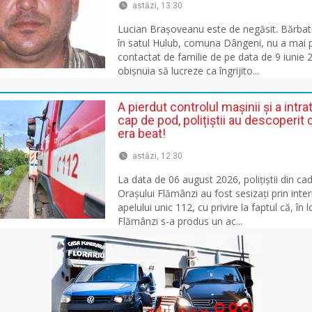
astăzi, 13:30
Lucian Brașoveanu este de negăsit. Bărbatu
în satul Hulub, comuna Dângeni, nu a mai p
contactat de familie de pe data de 9 iunie 
obișnuia să lucreze ca îngrijito...
A pierdut controlul mașinii și a intrat
cap de pod, polițiștii au descoperit 
era beat!
astăzi, 12:30
La data de 06 august 2026, polițiștii din cadr
Orașului Flămânzi au fost sesizați prin inte
apelului unic 112, cu privire la faptul că, în 
Flămânzi s-a produs un ac...