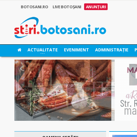
BOTOSANI.RO
LIVE BOTOȘANI
ANUNȚURI
ACTUALITATE
EVENIMENT
ADMINISTRAȚIE