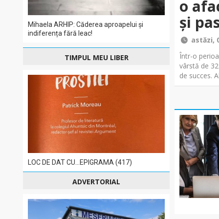
o afa
și pa
Mihaela ARHIP: Căderea aproapelui și
indiferența fără leac!
astăzi, 
Într-o perioa
TIMPUL MEU LIBER
vârstă de 32
de succes. Al
LOC DE DAT CU…EPIGRAMA (417)
ADVERTORIAL