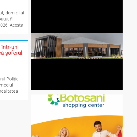
l, domiciliat
utut fi
2026. Acesta
 într-un
că șoferul
ul Poliției
rmediul
localitatea