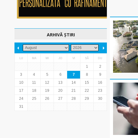
ARHIVĂ ȘTIRI
LU
MA
MI
JO
VI
SÂ
DU
1
2
3
4
5
6
7
8
9
10
11
12
13
14
15
16
17
18
19
20
21
22
23
24
25
26
27
28
29
30
31