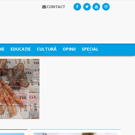
CONTACT
IE
EDUCAȚIE
CULTURĂ
OPINII
SPECIAL