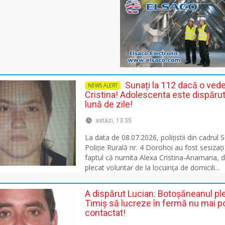
Sunați la 112 dacă o vede
NEWS ALERT
Cristina! Adolescenta este dispăru
lună de zile!
astăzi, 13:35
La data de 08.07.2026, polițistii din cadrul S
Poliție Rurală nr. 4 Dorohoi au fost sesizați 
faptul că numita Alexa Cristina-Anamaria, d
plecat voluntar de la locuința de domicili...
A dispărut Lucian: Botoșăneanul ple
Timiș să lucreze în fermă nu mai po
contactat!