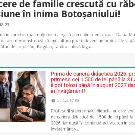
cere de familie crescută cu ră
siune în inima Botoșaniului!
08:23
dă în care tot mai mulți tineri aleg să plece din mediul rural, Diana Ma
 de ani, demonstrează că agricultura poate deveni un proiect de viață
ături de soțul său, Bogdan, tânăra cultivă legu...
Prima de carieră didactică 2026: pr
primesc cei 1.500 de lei până la 31 
îi pot folosi până în august 2027 d
în învățământ!
astăzi, 17:30
Profesorii și personalul didactic auxiliar vo
de cariera didactică de 1.500 de lei până la
2026, iar dacă își continuă activitatea în si
învățământ v...