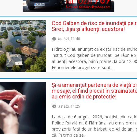
Cod Galben de risc de inundații pe r
Siret, Jijia și afluenții acestora!
astăzi, 11:40
Hidrologii au anunțat că există risc de inund
instituit Cod galben de inundații pe râurile Sir
afluenții acestora, până mâine, la ora 12:00
Fenomenele prognozate sunt ...
Și-a amenințat partenera de viață pr
mesaje, el fiind plecat în străinătate!
au emis ordin de protecție!
astăzi, 11:25
La data de 6 august 2026, polițiștii din cadr
Poliție Rurală nr. 8 Flămânzi au emis ordin
provizoriu față de un bărbat, de 46 de ani, 
că, în timp ce se...