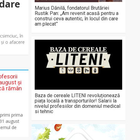
bdare
Marius Dănilă, fondatorul Brutăriei
Rustik Pan: „Am revenit acasă pentru a
construi ceva autentic, în locul din care
am plecat”
csimciuc, în
 și o afacere
ofesorii
august și
acă rămân
Baza de cereale LITENI revoluționează
piața locală a transporturilor! Salarii la
nivelul profesiilor din domeniul medical
si tehnic
r primi prima
 31 august
stemul de