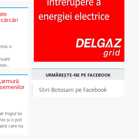
ate
scărcări
 emis o
e
oșani
eas...
URMĂREȘTE-NE PE FACEBOOK
o „armură
l semenilor
Stiri Botosani pe Facebook
r trupul lui
noi și-o pot
oană care nu