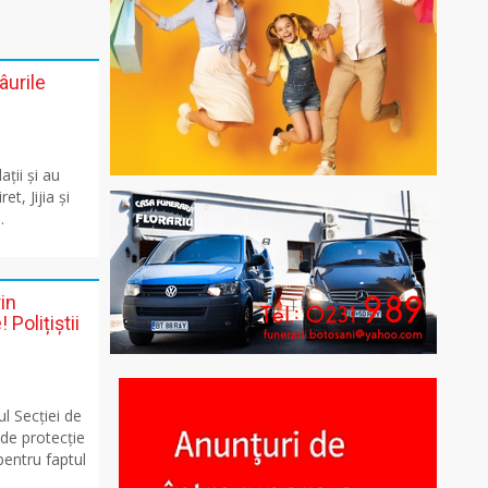
âurile
ații și au
et, Jijia și
.
in
 Polițiștii
ul Secției de
 de protecție
pentru faptul