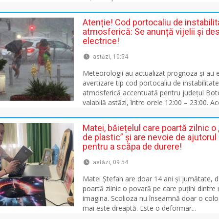
Atenție! Cod portocaliu de instabilit
atmosferică: Se anunță vijelii și de
electrice!
astăzi, 10:54
Meteorologii au actualizat prognoza și au
avertizare tip cod portocaliu de instabilitat
atmosferică accentuată pentru județul Bot
valabilă astăzi, între orele 12:00 – 23:00. Ac
Matei, băiețelul care poartă zilnic 
de plastic” și are nevoie de ajutoru
pentru a scăpa de durere!
astăzi, 09:54
Matei Ștefan are doar 14 ani și jumătate, da
poartă zilnic o povară pe care puțini dintre 
imagina. Scolioza nu înseamnă doar o col
mai este dreaptă. Este o deformar...