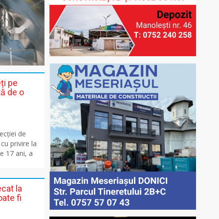
ți pe
tă de o
ecției de
cu privire la
e 17 ani, a
cat la
ate fi