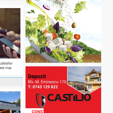
udețelor
cele mai