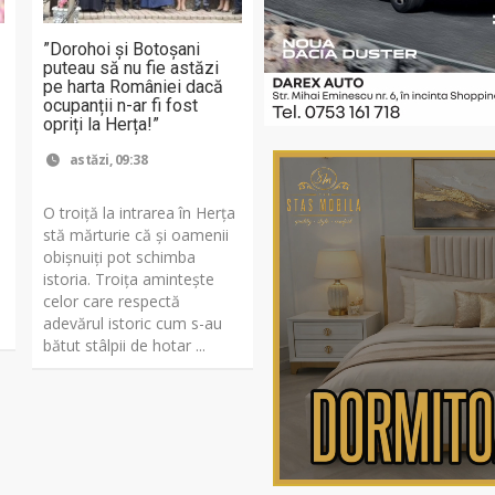
”Dorohoi și Botoșani
puteau să nu fie astăzi
-
pe harta României dacă
ocupanții n-ar fi fost
opriți la Herța!”
astăzi, 09:38
O troiță la intrarea în Herța
stă mărturie că și oamenii
obișnuiți pot schimba
istoria. Troița amintește
celor care respectă
adevărul istoric cum s-au
bătut stâlpii de hotar ...