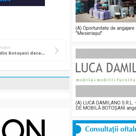
(A) Oportunitate de angajare
"Meseriașul"
următor
Călugăr din Botoșani decedat în urma infecției cu Covid-19
(A) LUCA DAMILANO S.R.L.
DE MOBILĂ BOTOȘANI anga