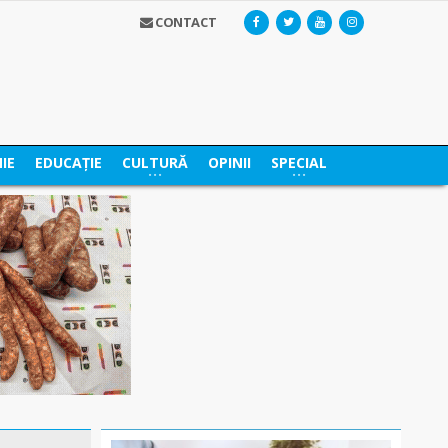
CONTACT
IE
EDUCAȚIE
CULTURĂ
OPINII
SPECIAL