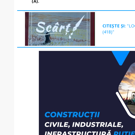
(A).
CITEȘTE ȘI:
"LO
(418)"