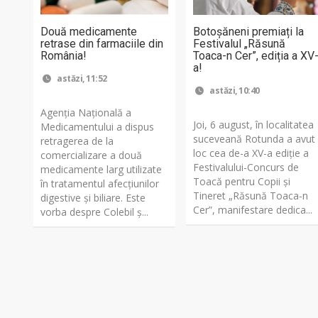
Două medicamente
Botoșăneni premiați la
retrase din farmaciile din
Festivalul „Răsună
România!
Toaca-n Cer”, ediția a XV
a!
astăzi, 11:52
astăzi, 10:40
Agenția Națională a
Joi, 6 august, în localitatea
Medicamentului a dispus
suceveană Rotunda a avut
retragerea de la
loc cea de-a XV-a ediție a
comercializare a două
Festivalului-Concurs de
medicamente larg utilizate
Toacă pentru Copii și
în tratamentul afecțiunilor
Tineret „Răsună Toaca-n
digestive și biliare. Este
Cer”, manifestare dedica...
vorba despre Colebil ș...