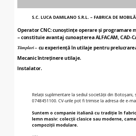
S.C. LUCA DAMILANO S.R.L. – FABRICA DE MOBIL
Operator CNC
: cunoștințe operare și programare
– constituie avantaj cunoașterea ALFACAM, CAD-
Tâmplari –
cu experiență în utilaje pentru prelucrare
Mecanic întreținere utilaje.
Instalator.
Relații suplimentare la sediul societății din Botoșani, s
0748451100. CV-urile pot fi trimise la adresa de e-ma
Suntem o companie italiană cu tradiţie în fabric
lemn masiv: colecţii clasice sau moderne, camer
compoziţii modulare.