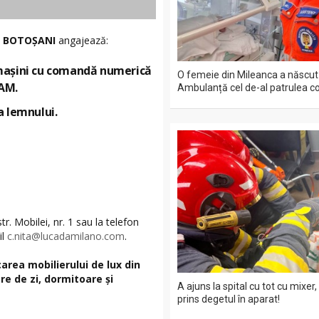
Ă BOTO
ȘANI
angajează:
 mașini cu comandă numerică
O femeie din Mileanca a născut
CAM.
Ambulanță cel de-al patrulea co
a lemnului.
tr. Mobilei, nr. 1 sau la telefon
il
c.nita@lucadamilano.com
.
area mobilierului de lux din
e de zi, dormitoare şi
A ajuns la spital cu tot cu mixer,
prins degetul în aparat!