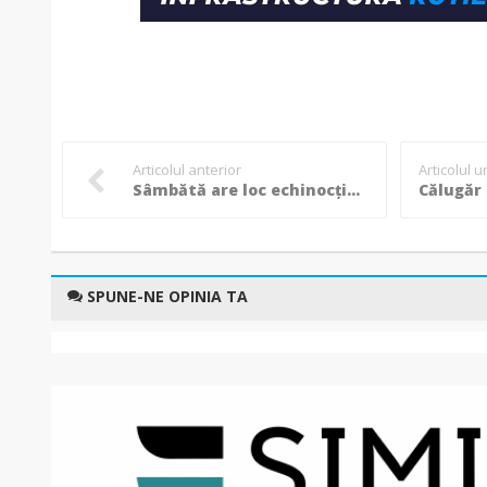
Articolul anterior
Articolul 
Sâmbătă are loc echinocțiu de primăvara, începutul primăverii astronomice
SPUNE-NE OPINIA TA