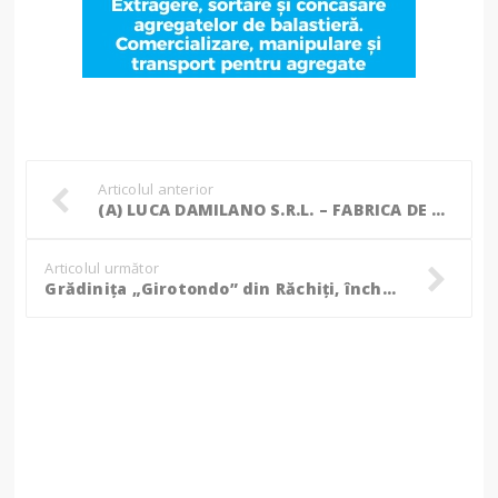
Articolul anterior
(A) LUCA DAMILANO S.R.L. – FABRICA DE MOBILĂ BOTOȘANI angajează:
Articolul următor
Grădinița „Girotondo” din Răchiți, închisă în urma confirmării a trei cazuri de infectare cu coronavirus