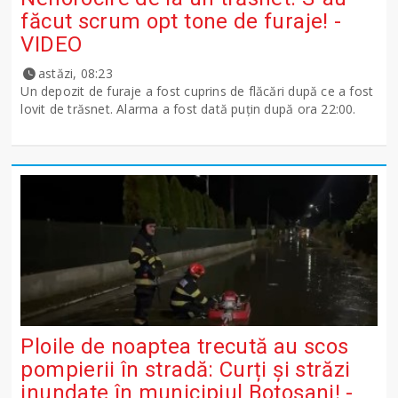
făcut scrum opt tone de furaje! -
VIDEO
astăzi, 08:23
Un depozit de furaje a fost cuprins de flăcări după ce a fost
lovit de trăsnet. Alarma a fost dată puțin după ora 22:00.
Ploile de noaptea trecută au scos
pompierii în stradă: Curți și străzi
inundate în municipiul Botoșani! -