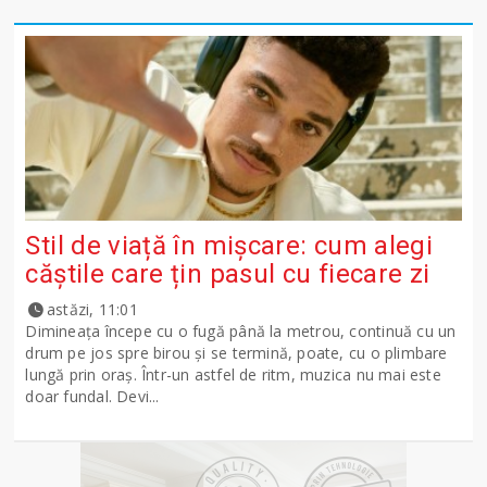
Stil de viață în mișcare: cum alegi
căștile care țin pasul cu fiecare zi
astăzi, 11:01
Dimineața începe cu o fugă până la metrou, continuă cu un
drum pe jos spre birou și se termină, poate, cu o plimbare
lungă prin oraș. Într-un astfel de ritm, muzica nu mai este
doar fundal. Devi...