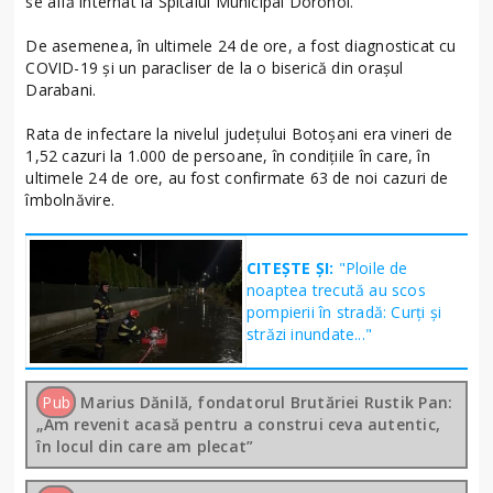
se află internat la Spitalul Municipal Dorohoi.
De asemenea, în ultimele 24 de ore, a fost diagnosticat cu
COVID-19 şi un paracliser de la o biserică din oraşul
Darabani.
Rata de infectare la nivelul judeţului Botoşani era vineri de
1,52 cazuri la 1.000 de persoane, în condiţiile în care, în
ultimele 24 de ore, au fost confirmate 63 de noi cazuri de
îmbolnăvire.
CITEȘTE ȘI:
"Ploile de
noaptea trecută au scos
pompierii în stradă: Curți și
străzi inundate..."
Pub
Marius Dănilă, fondatorul Brutăriei Rustik Pan:
„Am revenit acasă pentru a construi ceva autentic,
în locul din care am plecat”