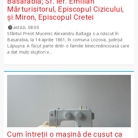
Basarabia; Sf. Ier. Emilian
Mărturisitorul, Episcopul Cizicului,
şi Miron, Episcopul Cretei
astăzi, 08:00
Sfântul Preot Mucenic Alexandru Baltaga s-a născut în
Basarabia, la 14 aprilie 1861, în comuna Lozova, județul
Lăpușna. A făcut parte dintr-o familie binecredincioasă care
a dat mulți slujitori v...
Cum întreții o mașină de cusut ca