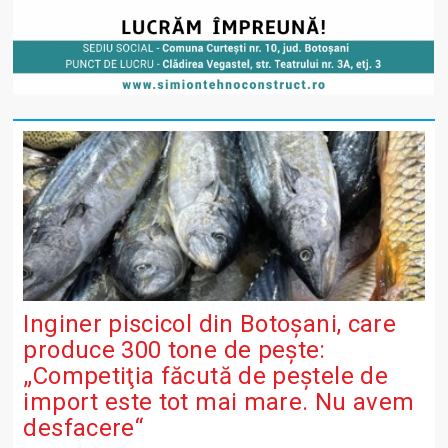
Inginer piscicol din Botoşani, care
produce 300 tone de peşte:
„Competiţia făcută de peştele de
import este tot mai mare. Nu avem
desfacere“