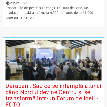
astăzi, 12:53
Importurile de peşte au depăşit 130.000 de tone, iar
producţia locală a scăzut la 9.500 de tone, de la 11.000
tone anii anteriori.
Darabani. Sau ce se întâmplă atunci
când Nordul devine Centru și se
transformă într-un Forum de idei! -
FOTO