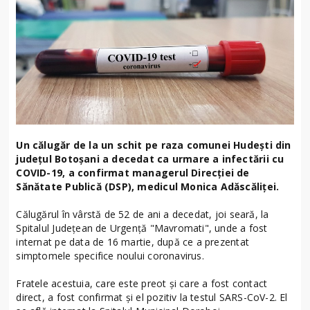
Un călugăr de la un schit pe raza comunei Hudeşti din
judeţul Botoşani a decedat ca urmare a infectării cu
COVID-19, a confirmat managerul Direcţiei de
Sănătate Publică (DSP), medicul Monica Adăscăliţei.
Călugărul în vârstă de 52 de ani a decedat, joi seară, la
Spitalul Judeţean de Urgenţă "Mavromati", unde a fost
internat pe data de 16 martie, după ce a prezentat
simptomele specifice noului coronavirus.
Fratele acestuia, care este preot şi care a fost contact
direct, a fost confirmat şi el pozitiv la testul SARS-CoV-2. El