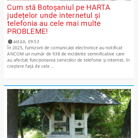
Cum stă Botoșaniul pe HARTA
județelor unde internetul și
telefonia au cele mai multe
PROBLEME!
astăzi, 09:53
În 2025, furnizorii de comunicații electronice au notificat
ANCOM un număr de 938 de incidente semnificative care
au afectat funcționarea serviciilor de telefonie și internet, în
creștere față de cele ...