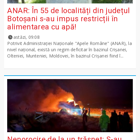
ANAR: În 55 de localități din județul
Botoșani s-au impus restricții în
alimentarea cu apă!
astăzi, 09:08
Potrivit Administraţiei Naţionale "Apele Române" (ANAR), la
nivel naţional, există un regim deficitar în bazinul Crişanei,
Olteniei, Munteniei, Moldovei, în bazinul Crişanei fiind î...
Nenorocire de la un trăsnet: S-au