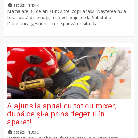
astăzi, 14:44
Mama are 36 de ani și încă trei copii acasă. Nașterea nu a
fost lipsită de emoții, însă echipajul de la Substația
Darabani a gestionat corespunzător situația.
A ajuns la spital cu tot cu mixer,
după ce și-a prins degetul în
aparat!
astăzi, 13:06