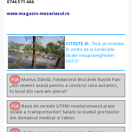
0744 571 464
.
www.magazin-meseriasul.ro
CITEȘTE ȘI:
"Încă un incendiu
în cimitir de la lumânările
lăsate nesupravegheate! -
FOTO"
Pub
Marius Dănilă, fondatorul Brutăriei Rustik Pan:
„Am revenit acasă pentru a construi ceva autentic,
în locul din care am plecat”
Pub
Baza de cereale LITENI revoluționează piața
locală a transporturilor! Salarii la nivelul profesiilor
din domeniul medical si tehnic