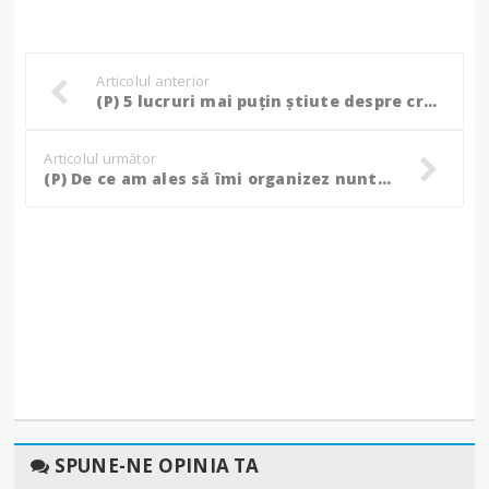
Articolul anterior
(P) 5 lucruri mai puțin știute despre creierul uman
Articolul următor
(P) De ce am ales să îmi organizez nunta la “La Castel” în Iași
SPUNE-NE OPINIA TA