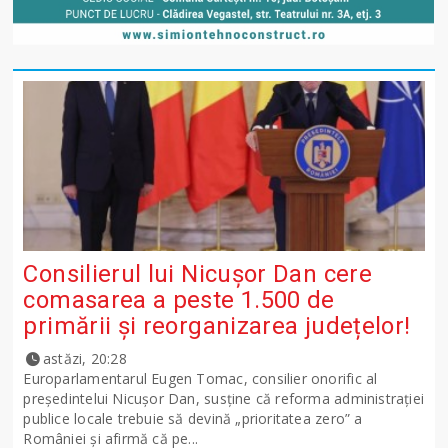
Consilierul lui Nicușor Dan cere
comasarea a peste 1.500 de
primării și reorganizarea județelor!
astăzi, 20:28
Europarlamentarul Eugen Tomac, consilier onorific al
președintelui Nicușor Dan, susține că reforma administrației
publice locale trebuie să devină „prioritatea zero” a
României și afirmă că pe...