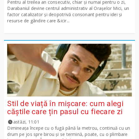
Pentru al treilea an consecutiv, chiar și numai pentru o zi,
Darabaniul devine centrul administrativ al Orașelor Mici, un
factor catalizator și deopotrivă consonant pentru idei și
resurse de gândire care &icir...
Stil de viață în mișcare: cum alegi
căștile care țin pasul cu fiecare zi
astăzi, 11:01
Dimineața începe cu o fugă până la metrou, continuă cu un
drum pe jos spre birou și se termină, poate, cu o plimbare