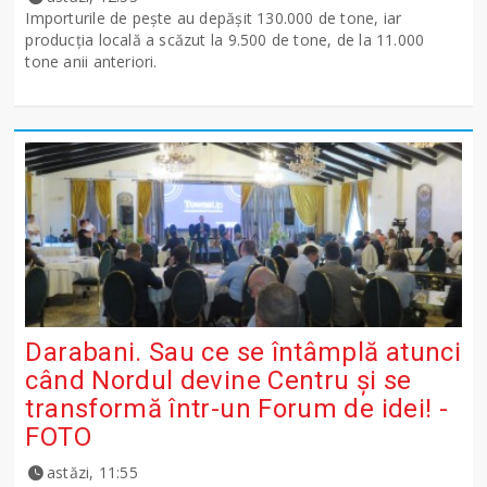
Importurile de peşte au depăşit 130.000 de tone, iar
producţia locală a scăzut la 9.500 de tone, de la 11.000
tone anii anteriori.
Darabani. Sau ce se întâmplă atunci
când Nordul devine Centru și se
transformă într-un Forum de idei! -
FOTO
astăzi, 11:55