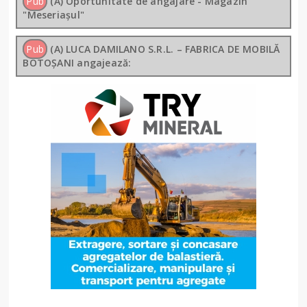
Pub
(A) Oportunitate de angajare - Magazin
"Meseriașul"
Pub
(A) LUCA DAMILANO S.R.L. – FABRICA DE MOBILĂ
BOTOȘANI angajează: