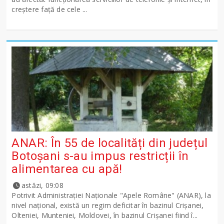
creștere față de cele ...
ANAR: În 55 de localități din județul
Botoșani s-au impus restricții în
alimentarea cu apă!
astăzi, 09:08
Potrivit Administraţiei Naţionale "Apele Române" (ANAR), la
nivel naţional, există un regim deficitar în bazinul Crişanei,
Olteniei, Munteniei, Moldovei, în bazinul Crişanei fiind î...