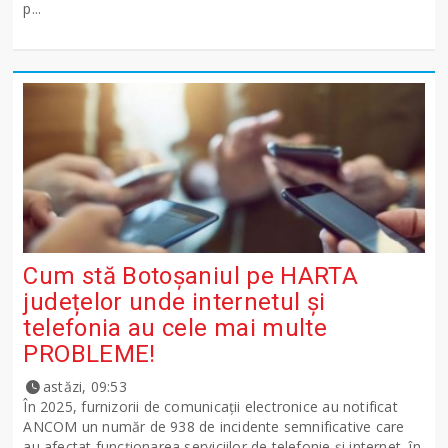
p...
Cum stă Botoșaniul pe HARTA
județelor unde internetul și
telefonia au cele mai multe
PROBLEME!
astăzi, 09:53
În 2025, furnizorii de comunicații electronice au notificat
ANCOM un număr de 938 de incidente semnificative care
au afectat funcționarea serviciilor de telefonie și internet, în