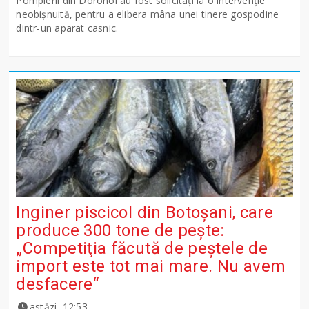
Pompierii din Dorohoi au fost solicitați la o intervenție
neobișnuită, pentru a elibera mâna unei tinere gospodine
dintr-un aparat casnic.
Inginer piscicol din Botoşani, care
produce 300 tone de peşte:
„Competiţia făcută de peştele de
import este tot mai mare. Nu avem
desfacere“
astăzi, 12:53