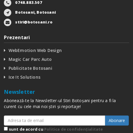
0748.883.507
Botosani, Botosani
stiri@botosani.ro
Prezentari
WebEmotion Web Design
Magic Car Parc Auto
Publicitate Botosani
Ice It Solutions
Newsletter
Abonează-te la Newsletter-ul Stiri Botoșani pentru a fi la
curent cu cele mai noi știri și reportaje!
Abonare
sunt de acord cu
Politica de confidențialitate