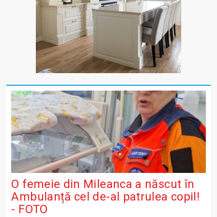
O femeie din Mileanca a născut în
Ambulanță cel de-al patrulea copil!
- FOTO