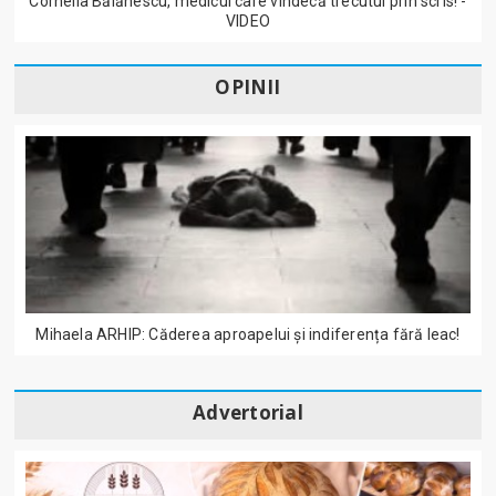
Cornelia Bălănescu, medicul care vindecă trecutul prin scris! -
VIDEO
OPINII
Mihaela ARHIP: Căderea aproapelui și indiferența fără leac!
Advertorial