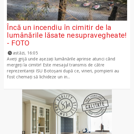
Încă un incendiu în cimitir de la
lumânările lăsate nesupravegheate!
- FOTO
astăzi, 16:05
Aveți grijă unde așezați lumânările aprinse atunci când
mergeți la cimitir! Este mesajul transmis de către
reprezentanții ISU Botoșani după ce, vineri, pompierii au
fost chemați să lichideze un in...