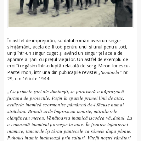
În astfel de împrejurări, soldatul român avea un singur
simțământ, acela de fi toți pentru unul și unul pentru toți,
uniți într-un singur cuget și având un singur țel acela de
apărare a Țării cu prețul vieții lor. Un astfel de exemplu de
eroi îi regăsim într-o luptă relatată de serg. Miron Ionescu-
Sentinela”
Pantelimon, într-una din publicațiile revistei „
nr.
29, din 16 iulie 1944:
„Cu primele zori ale dimineții, se porniseră o năpraznică
furtună de proiectile. Puțin în spatele primei linii de atac,
artileria inamică scormonise pământul de-l făcuse numai
străchini. Brandt-urile împroșcau moarte, mitralierele
clănțăneau mereu. Vânătoarea inamică iscodea văzduhul. La
o comandă inamicul pornește la atac. În fruntea infanteriei
inamice, tancurile își târau pântecele ca râmele după ploaie.
Puhoiul inamic înaintează prin salturi. Vitejii noștri vânători