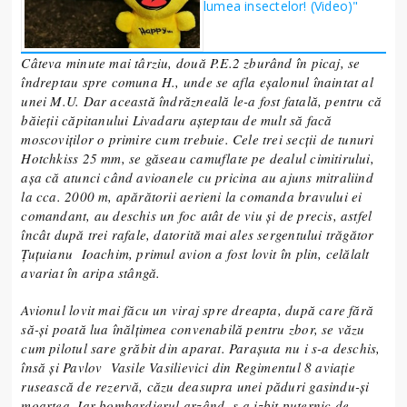
lumea insectelor! (Video)"
Câteva minute mai târziu, două P.E.2 zburând în picaj, se
îndreptau spre comuna H., unde se afla eșalonul înaintat al
unei M.U. Dar această îndrăzneală le-a fost fatală, pentru că
băieții căpitanului Livadaru așteptau de mult să facă
moscoviților o primire cum trebuie. Cele trei secții de tunuri
Hotchkiss 25 mm, se găseau camuflate pe dealul cimitirului,
așa că atunci când avioanele cu pricina au ajuns mitraliind
la cca. 2000 m, apărătorii aerieni la comanda bravului ei
comandant, au deschis un foc atât de viu și de precis, astfel
încât după trei rafale, datorită mai ales sergentului trăgător
Țuțuianu Ioachim, primul avion a fost lovit în plin, celălalt
avariat în aripa stângă.
Avionul lovit mai făcu un viraj spre dreapta, după care fără
să-și poată lua înălțimea convenabilă pentru zbor, se văzu
cum pilotul sare grăbit din aparat. Parașuta nu i s-a deschis,
însă și Pavlov Vasile Vasilievici din Regimentul 8 aviație
rusească de rezervă, căzu deasupra unei păduri gasindu-și
moartea. Iar bombardierul arzând, s-a izbit puternic de