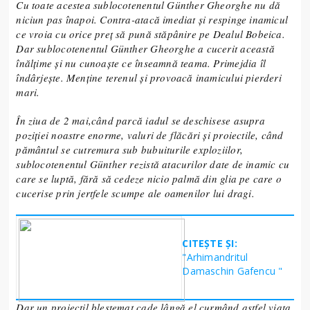
Cu toate acestea sublocotenentul Günther Gheorghe nu dă
niciun pas înapoi. Contra-atacă imediat și respinge inamicul
ce vroia cu orice preț să pună stăpânire pe Dealul Bobeica.
Dar sublocotenentul Günther Gheorghe a cucerit această
înălțime și nu cunoaște ce înseamnă teama. Primejdia îl
îndârjește. Menține terenul și provoacă inamicului pierderi
mari.
În ziua de 2 mai,când parcă iadul se deschisese asupra
poziției noastre enorme, valuri de flăcări și proiectile, când
pământul se cutremura sub bubuiturile exploziilor,
sublocotenentul Günther rezistă atacurilor date de inamic cu
care se luptă, fără să cedeze nicio palmă din glia pe care o
cucerise prin jertfele scumpe ale oamenilor lui dragi.
CITEȘTE ȘI:
"Arhimandritul
Damaschin Gafencu "
Dar un proiectil blestemat cade lângă el curmând astfel viața