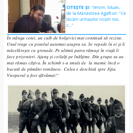
CITEȘTE ȘI:
"Ierom. Siluan,
de la Mănăstirea Agafton: "Ce
lăsăm urmaşilor noştri noi,
c..."
În stânga cotei, un cuib de bolșevici mai continuă să reziste.
Unul trage cu pistolul automat asupra sa. Se repede în ei și îi
măcelărește cu grenade. Pe ultimii patru rămași în viață îi
face prizonieri. Ajung și ceilalți pe înălțime. Din grupa sa au
mai rămas câțiva. În schimb s-a smuls de la inamic încă o
bucată de pământ românesc. Calea e deschisă spre Jijia.
Viesparul a fost sfărâmat!
”