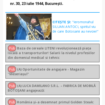
nr. 30, 23 iulie 1944, București.
CITEȘTE ȘI:
"Ieromonahul
SILUAN ANTOCI, spiritul viu
de care Botosanii au nevoie!"
Pub
Baza de cereale LITENI revoluționează piața
locală a transporturilor! Salarii la nivelul profesiilor
din domeniul medical si tehnic
Pub
(A) Oportunitate de angajare - Magazin
"Meseriașul"
Pub
(A) LUCA DAMILANO S.R.L. – FABRICA DE MOBILĂ
BOTOȘANI angajează:
Pub
România și-a desemnat primul Golden Steak: