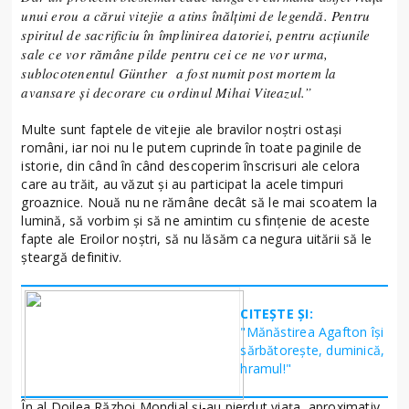
unui erou a cărui vitejie a atins înălțimi de legendă. Pentru
spiritul de sacrificiu în împlinirea datoriei, pentru acțiunile
sale ce vor rămâne pilde pentru cei ce ne vor urma,
sublocotenentul Günther a fost numit post mortem la
avansare și decorare cu ordinul Mihai Viteazul.”
Multe sunt faptele de vitejie ale bravilor noștri ostași
români, iar noi nu le putem cuprinde în toate paginile de
istorie, din când în când descoperim înscrisuri ale celora
care au trăit, au văzut și au participat la acele timpuri
groaznice. Nouă nu ne rămâne decât să le mai scoatem la
lumină, să vorbim și să ne amintim cu sfințenie de aceste
fapte ale Eroilor noștri, să nu lăsăm ca negura uitării să le
șteargă definitiv.
CITEȘTE ȘI:
"Mănăstirea Agafton îşi
sărbătoreşte, duminică,
hramul!"
În al Doilea Război Mondial și-au pierdut viața aproximativ