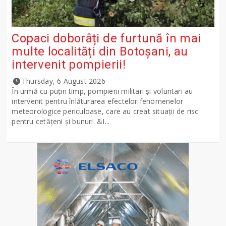
Copaci doborâți de furtună în mai
multe localități din Botoșani, au
intervenit pompierii!
Thursday, 6 August 2026
În urmă cu puțin timp, pompierii militari și voluntari au
intervenit pentru înlăturarea efectelor fenomenelor
meteorologice periculoase, care au creat situații de risc
pentru cetățeni și bunuri. &I...