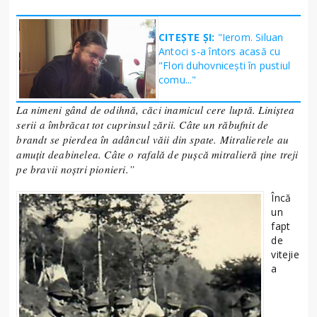
CITEȘTE ȘI:
"Ierom. Siluan
Antoci s-a întors acasă cu
"Flori duhovniceşti în pustiul
comu..."
La nimeni gând de odihnă, căci inamicul cere luptă. Liniștea
serii a îmbrăcat tot cuprinsul zării. Câte un răbufnit de
brandt se pierdea în adâncul văii din spate. Mitralierele au
amuțit deabinelea. Câte o rafală de pușcă mitralieră ține treji
pe bravii noștri pionieri.
”
Încă
un
fapt
de
vitejie
a