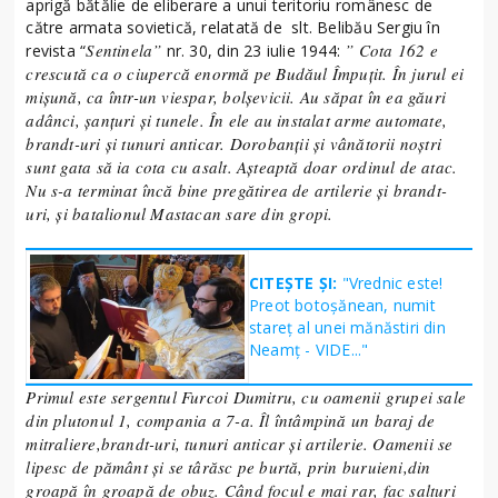
aprigă bătălie de eliberare a unui teritoriu românesc de
către armata sovietică, relatată de slt. Belibău Sergiu în
Sentinela”
” Cota 162 e
revista “
nr. 30, din 23 iulie 1944:
crescută ca o ciupercă enormă pe Budăul Împuțit. În jurul ei
mișună, ca într-un viespar, bolșevicii. Au săpat în ea găuri
adânci, șanțuri și tunele. În ele au instalat arme automate,
brandt-uri și tunuri anticar.
Dorobanții și vânătorii noștri
sunt gata să ia cota cu asalt. Așteaptă doar ordinul de atac.
Nu s-a terminat încă bine pregătirea de artilerie și brandt-
uri, și batalionul Mastacan sare din gropi.
CITEȘTE ȘI:
"Vrednic este!
Preot botoșănean, numit
stareț al unei mănăstiri din
Neamț - VIDE..."
Primul este sergentul Furcoi Dumitru, cu oamenii grupei sale
din plutonul 1, compania a 7-a. Îl întâmpină un baraj de
mitraliere,brandt-uri, tunuri anticar și artilerie. Oamenii se
lipesc de pământ și se târăsc pe burtă, prin buruieni,din
groapă în groapă de obuz. Când focul e mai rar, fac salturi