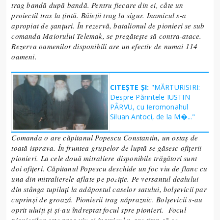
trag bandă după bandă. Pentru fiecare din ei, câte un
proiectil tras la țintă. Băieții trag la sigur. Inamicul s-a
apropiat de șanțuri. În rezervă, batalionul de pionieri se sub
comanda Maiorului Telemak, se pregătește să contra-atace.
Rezerva oamenilor disponibili are un efectiv de numai 114
oameni.
CITEȘTE ȘI:
"MĂRTURISIRI:
Despre Părintele IUSTIN
PÂRVU, cu Ieromonahul
Siluan Antoci, de la M�..."
Comanda o are căpitanul Popescu Constantin, un ostaș de
toată isprava. În fruntea grupelor de luptă se găsesc ofițerii
pionieri. La cele două mitraliere disponibile trăgători sunt
doi ofițeri. Căpitanul Popescu deschide un foc viu de flanc cu
una din mitralierele aflate pe poziție. Pe versantul dealului
din stânga tupilați la adăpostul caselor satului, bolșevicii par
cuprinși de groază. Pionierii trag năpraznic. Bolșevicii s-au
oprit uluiți și și-au îndreptat focul spre pionieri. Focul