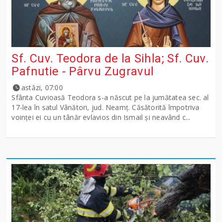
Sf. Cuv. Teodora de la Sihla; Sf. Cuv.
Pafnutie - Pârvu Zugravul
astăzi, 07:00
Sfânta Cuvioasă Teodora s-a născut pe la jumătatea sec. al
17-lea în satul Vânători, jud. Neamţ. Căsătorită împotriva
voinţei ei cu un tânăr evlavios din Ismail şi neavând c...