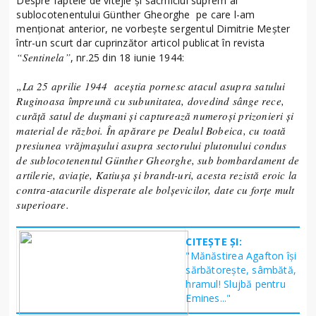
Despre faptele de vitejie și sacrificiul suprem al
sublocotenentului Günther Gheorghe pe care l-am
menționat anterior, ne vorbește sergentul Dimitrie Meșter
într-un scurt dar cuprinzător articol publicat în revista
“
Sentinela”
, nr.25 din 18 iunie 1944:
„La 25 aprilie 1944 aceștia pornesc atacul asupra satului
Ruginoasa împreună cu subunitatea, dovedind sânge rece,
curăță satul de dușmani și capturează numeroși prizonieri și
material de război. În apărare pe Dealul Bobeica, cu toată
presiunea vrăjmașului asupra sectorului plutonului condus
de sublocotenentul Günther Gheorghe, sub bombardament de
artilerie, aviație, Katiușa și brandt-uri, acesta rezistă eroic la
contra-atacurile disperate ale bolșevicilor, date cu forțe mult
superioare.
CITEȘTE ȘI:
"Mănăstirea Agafton îşi
sărbătoreşte, sâmbătă,
hramul! Slujbă pentru
Emines..."