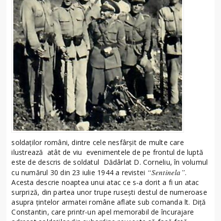
soldaților români, dintre cele nesfârșit de multe care
ilustrează atât de viu evenimentele de pe frontul de luptă
este de descris de soldatul Dădârlat D. Corneliu, în volumul
“
Sentinela”
cu numărul 30 din 23 iulie 1944 a revistei
.
Acesta descrie noaptea unui atac ce s-a dorit a fi un atac
surpriză, din partea unor trupe rusești destul de numeroase
asupra țintelor armatei române aflate sub comanda lt. Diță
Constantin, care printr-un apel memorabil de încurajare