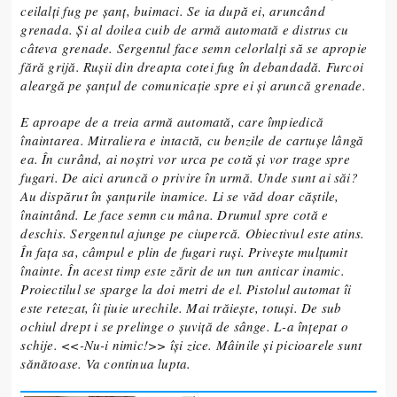
ceilalți fug pe șanț, buimaci. Se ia după ei, aruncând
grenada. Și al doilea cuib de armă automată e distrus cu
câteva grenade. Sergentul face semn celorlalți să se apropie
fără grijă. Rușii din dreapta cotei fug în debandadă. Furcoi
aleargă pe șanțul de comunicație spre ei și aruncă grenade.
E aproape de a treia armă automată, care împiedică
înaintarea. Mitraliera e intactă, cu benzile de cartușe lângă
ea. În curând, ai noștri vor urca pe cotă și vor trage spre
fugari. De aici aruncă o privire în urmă. Unde sunt ai săi?
Au dispărut în șanțurile inamice. Li se văd doar căștile,
înaintând. Le face semn cu mâna. Drumul spre cotă e
deschis. Sergentul ajunge pe ciupercă. Obiectivul este atins.
În fața sa, câmpul e plin de fugari ruși. Privește mulțumit
înainte. În acest timp este zărit de un tun anticar inamic.
Proiectilul se sparge la doi metri de el. Pistolul automat îi
este retezat, îi țiuie urechile. Mai trăiește, totuși. De sub
ochiul drept i se prelinge o șuviță de sânge. L-a înțepat o
schije. <<-Nu-i nimic!>> își zice. Mâinile și picioarele sunt
sănătoase. Va continua lupta.