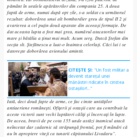
pământ în uralele apărătorilor din compania 25. A doua
faptă de arme, numai după opt zile, s-a soldat cu următorul
rezultat: doborârea unui alt bombardier greu de tipul II 2 și
avarierea a cel puțin două aparate din aceeași formație. De
dat aceasta lupta a fost mai grea, numărul atacatorilor mai
mare și bătălia a ținut mai mult. Acum serg. Dutcă Ștefan din
secția slt. Ștefănescu a luat-o înaintea celorlați. Căci lui i se
datorește doborârea avionului amintit.
CITEȘTE ȘI:
"Un fost militar a
devenit starețul unei
mănăstiri ridicate în cinstea
ostașilor!..."
Iată, deci două fapte de arme, ce fac cinste unităților
antiaeriene românești. Ofițerii și ostașii care au contribuit la
aceste victorii sunt vechi luptători căliți și încercați în lupte.
De aceea, bravii de pe cota 155 unde astăzi inamicul atacă
neîncetat dar zadarnic să străpungă frontul, pot fi mândri că
au în apropiere viteji ca tunarii căpitanului Livadaru
”.