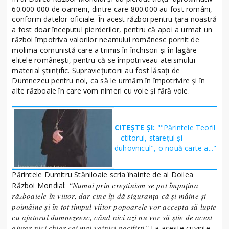
60.000 000 de oameni, dintre care 800.000 au fost români,
conform datelor oficiale. În acest război pentru țara noastră
a fost doar începutul pierderilor, pentru că apoi a urmat un
război împotriva valorilor neamului românesc pornit de
molima comunistă care a trimis în închisori și în lagăre
elitele românești, pentru că se împotriveau ateismului
material științific. Supraviețuitorii au fost lăsați de
Dumnezeu pentru noi, ca să le urmăm în împotrivire și în
alte războaie în care vom nimeri cu voie și fără voie.
CITEȘTE ȘI:
""Părintele Teofil
– ctitorul, stareţul şi
duhovnicul", o nouă carte a..."
Părintele Dumitru Stăniloaie scria înainte de al Doilea
“Numai prin cre
știnism se pot împuțina
Război Mondial:
războaiele în viitor, dar cine îți dă siguranța că și mâine și
poimâine și în tot timpul viitor popoarele vor accepta să lupte
cu ajutorul dumnezeesc, când nici azi nu vor să știe de acest
ajutor nici chiar cei mai vajnici pacifiști
.” La aceste cuvinte