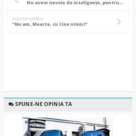
Nu avem nevoie de inteligențe, pentru că asta avem din plin. Ne interesează caracterul!
Articolul următor
”Nu am, Moarte, cu tine nimic!”
SPUNE-NE OPINIA TA