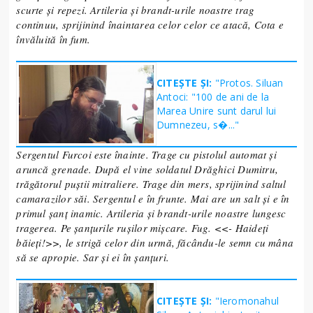
scurte și repezi. Artileria și brandt-urile noastre trag
continuu, sprijinind înaintarea celor celor ce atacă, Cota e
învăluită în fum.
CITEȘTE ȘI:
"Protos. Siluan
Antoci: "100 de ani de la
Marea Unire sunt darul lui
Dumnezeu, s�..."
Sergentul Furcoi este înainte. Trage cu pistolul automat și
aruncă grenade. După el vine soldatul Drăghici Dumitru,
trăgătorul puștii mitraliere. Trage din mers, sprijinind saltul
camarazilor săi. Sergentul e în frunte. Mai are un salt și e în
primul șanț inamic. Artileria și brandt-urile noastre lungesc
tragerea. Pe șanțurile rușilor mișcare. Fug. <<- Haideți
băieți!>>, le strigă celor din urmă, făcându-le semn cu mâna
să se apropie. Sar și ei în șanțuri.
CITEȘTE ȘI:
"Ieromonahul