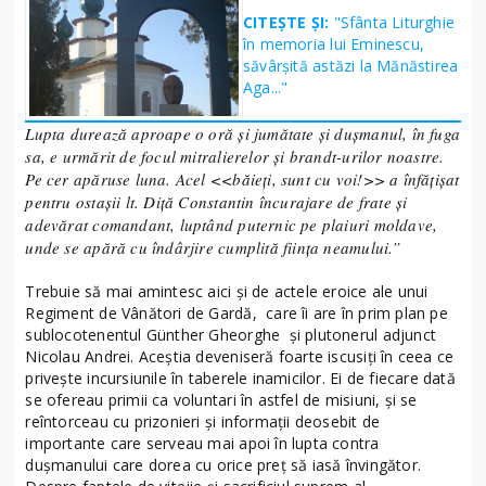
CITEȘTE ȘI:
"Sfânta Liturghie
în memoria lui Eminescu,
săvârşită astăzi la Mănăstirea
Aga..."
Lupta durează aproape o oră și jumătate și dușmanul, în fuga
sa, e urmărit de focul mitralierelor și brandt-urilor noastre.
Pe cer apăruse luna. Acel
<<
băieți, sunt cu voi!>> a înfățișat
pentru ostașii lt. Diță Constantin încurajare de frate și
adevărat comandant, luptând puternic pe plaiuri moldave,
unde se apără cu îndârjire cumplită ființa neamului.”
Trebuie să mai amintesc aici și de actele eroice ale unui
Regiment de Vânători de Gardă, care îi are în prim plan pe
sublocotenentul Günther Gheorghe și plutonerul adjunct
Nicolau Andrei. Aceștia deveniseră foarte iscusiți în ceea ce
privește incursiunile în taberele inamicilor. Ei de fiecare dată
se ofereau primii ca voluntari în astfel de misiuni, și se
reîntorceau cu prizonieri și informații deosebit de
importante care serveau mai apoi în lupta contra
dușmanului care dorea cu orice preț să iasă învingător.