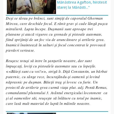
Mănăstirea Agafton, hirotesit
stareț la Mănăsti..."
Deși se târau pe brânci, sunt simțiți de caporalul Gherman
Mircea, care deschide focul. E rănit grav și cade lângă pușca
mitralieră. Lupta începe. Dușmanii sunt aproape trei
plutoane și atacă viguros cu grenade și pistoale automate,
fiind sprijiniți de un foc viu de aruncătoare și artilerie grea.
Inamicii înaintează în salturi și focul concentrat le provoacă
pierderi serioase.
Reușesc totuși să intre în șanțurile noastre, dar sunt
împușcați, loviți cu pistoalele automate sau cu lopețile.
<<
Băieți sunt cu voi!>>, strigă lt. Diță Constantin, un bărbat
puternic, cu sânge rece, încurajându-și oamenii și lovind
năprasnic pe dușman. Băieții trag și lovesc cu furie. Un
proiectil de artilerie grea curmă viața plut. adj. Pontă Remus,
comandantul plutonului 3. Avântul energicului locotonent ca
și al oamenilor săi, reușește să înlăture cu totul pe inamic,
care lasă mult material de luptă în mâinile noastre.