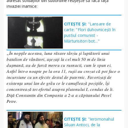
adresat soldaților din subordine reușește să facă față
invaziei inamice:
CITEȘTE ȘI:
"Lansare de
carte: "Flori duhovniceşti în
pustiul comunist -
Mărturisitori bot..."
„În nopțile acestea, luna răsare târziu și luptătorii unui
batalion de vânători, așezați la cel mult 50 m de linia
dușmană, au de furcă mereu cu rusnacii, cum le spun ei.
Astfel într-o noapte pe la ora 11, rușii au crezut că pot face o
incursiune cu un efectiv destul de puternic. Favorizați de
existența unui lan de grâu ce le camuflează pozițiile, își
concentrează tot efortul asupra plutonului I, condus de lt.
Diță Constantin din Compania a 2-a a căpitanului Pavel
Petre.
CITEȘTE ȘI:
"Ieromonahul
Siluan Antoci, de la