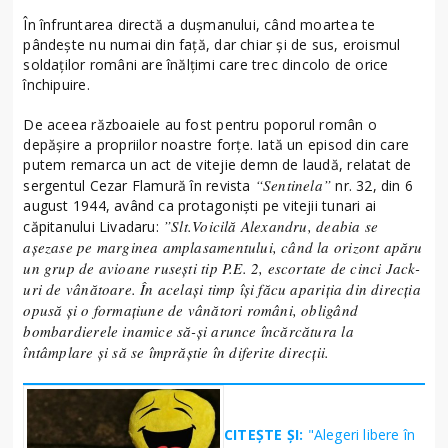
În înfruntarea directă a dușmanului, când moartea te
pândește nu numai din față, dar chiar și de sus, eroismul
soldaților români are înălțimi care trec dincolo de orice
închipuire.
De aceea războaiele au fost pentru poporul român o
depășire a propriilor noastre forțe. Iată un episod din care
putem remarca un act de vitejie demn de laudă, relatat de
“
Sentinela”
sergentul Cezar Flamură în revista
nr. 32, din 6
august 1944, având ca protagoniști pe vitejii tunari ai
”Slt.Voicilă Alexandru, deabia se
căpitanului Livadaru:
așezase pe marginea amplasamentului, când la orizont apăru
un grup de avioane rusești tip P.E. 2, escortate de cinci Jack-
uri de vânătoare. În același timp își făcu apariția din direcția
opusă și o formațiune de vânători români, obligând
bombardierele inamice să-și arunce încărcătura la
întâmplare și să se împrăștie în diferite direcții.
CITEȘTE ȘI:
"Alegeri libere în