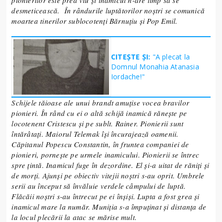
pionierilor este prea viu și inamicul n-are timp să se
desmeticească. În rândurile luptătorilor noștri se comunică
moartea tinerilor sublocotenți Bărnuțiu și Pop Emil.
CITEȘTE ȘI:
"A plecat la
Domnul Monahia Atanasia
Iordache!"
Schijele tăioase ale unui brandt amuțise vocea bravilor
pionieri. În rând cu ei o altă schijă inamică rănește pe
locotenent Cristescu și pe sublt. Rainer. Pionierii sunt
întărâtați. Maiorul Telemak își încurajează oamenii.
Căpitanul Popescu Constantin, în fruntea companiei de
pionieri, pornește pe urmele inamicului. Pionierii se întrec
spre țintă. Inamicul fuge în dezordine. El și-a uitat de răniți și
de morți. Ajunși pe obiectiv vitejii noștri s-au oprit. Umbrele
serii au început să învăluie verdele câmpului de luptă.
Flăcăii noștri s-au întrecut pe ei înșiși. Lupta a fost grea și
inamicul mare la număr. Muniția s-a împuținat și distanța de
la locul plecării la atac se mărise mult.