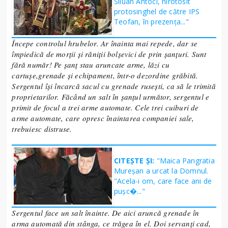
Siluan Antoci, hirotosit
protosinghel de către IPS
Teofan, în prezența..."
Începe controlul hrubelor. Ar înainta mai repede, dar se
împiedică de morții și răniții bolșevici de prin șanțuri. Sunt
fără număr! Pe șanț stau aruncate arme, lăzi cu
cartușe,grenade și echipament, într-o dezordine grăbită.
Sergentul își încarcă sacul cu grenade rusești, ca să le trimită
proprietarilor. Făcând un salt în șanțul următor, sergentul e
primit de focul a trei arme automate. Cele trei cuiburi de
arme automate, care opresc înaintarea companiei sale,
trebuiesc distruse.
CITEȘTE ȘI:
"Maica Pangratia
Mureșan a urcat la Domnul.
"Acela-i om, care face ani de
puşc�..."
Sergentul face un salt înainte. De aici aruncă grenade în
arma automată din stânga, ce trăgea în el. Doi servanți cad,