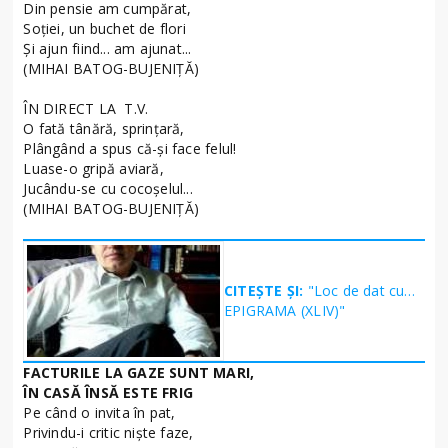
Din pensie am cumpărat,
Soţiei, un buchet de flori
Şi ajun fiind... am ajunat...
(MIHAI BATOG-BUJENIŢĂ)
ÎN DIRECT LA T.V.
O fată tânără, sprinţară,
Plângând a spus că-şi face felul!
Luase-o gripă aviară,
Jucându-se cu cocoşelul...
(MIHAI BATOG-BUJENIŢĂ)
CITEȘTE ȘI:
"Loc de dat cu…
EPIGRAMA (XLIV)"
FACTURILE LA GAZE SUNT MARI,
ÎN CASĂ ÎNSĂ ESTE FRIG
Pe când o invita în pat,
Privindu-i critic nişte faze,