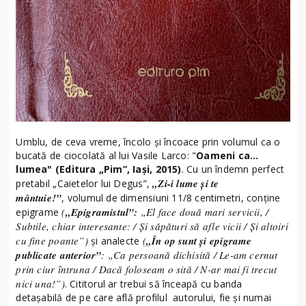
Umblu, de ceva vreme, încolo şi încoace prin volumul ca o
bucată de ciocolată al lui Vasile Larco: "
Oameni ca…
lumea" (Editura „Pim”, Iaşi, 2015)
. Cu un îndemn perfect
„Zi-i lume şi te
pretabil „Caietelor lui Degus”,
mântuie!”
, volumul de dimensiuni 11/8 centimetri, conţine
(
„Epigramistul”:
„El face două mari servicii, /
epigrame
Subtile, chiar interesante: / Şi săpături să afle vicii / Şi altoiri
cu fine poante”)
(
„În op sunt şi epigrame
şi analecte
publicate anterior”
: „Ca persoană dichisită / Le-am cernut
prin ciur întruna / Dacă foloseam o sită / N-ar mai fi trecut
nici una!”)
. Cititorul ar trebui să înceapă cu banda
detaşabilă de pe care află profilul autorului, fie şi numai