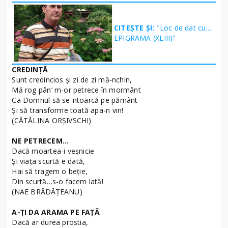
CITEȘTE ȘI:
"Loc de dat cu…
EPIGRAMA (XLIII)"
CREDINŢĂ
Sunt credincios şi zi de zi mă-nchin,
Mă rog pân’ m-or petrece în mormânt
Ca Domnul să se-ntoarcă pe pământ
Şi să transforme toată apa-n vin!
(CĂTĂLINA ORŞIVSCHI)
NE PETRECEM…
Dacă moartea-i veşnicie
Şi viaţa scurtă e dată,
Hai să tragem o beţie,
Din scurtă…s-o facem lată!
(NAE BRĂDĂŢEANU)
A-ŢI DA ARAMA PE FAŢĂ
Dacă ar durea prostia,