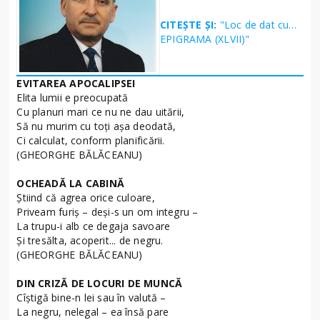
CITEȘTE ȘI:
"Loc de dat cu…
EPIGRAMA (XLVII)"
EVITAREA APOCALIPSEI
Elita lumii e preocupată
Cu planuri mari ce nu ne dau uitării,
Să nu murim cu toţi aşa deodată,
Ci calculat, conform planificării.
(GHEORGHE BĂLĂCEANU)
OCHEADĂ LA CABINĂ
Ştiind că agrea orice culoare,
Priveam furiş – deşi-s un om integru –
La trupu-i alb ce degaja savoare
Şi tresălta, acoperit... de negru.
(GHEORGHE BĂLĂCEANU)
DIN CRIZĂ DE LOCURI DE MUNCĂ
Cîştigă bine-n lei sau în valută –
La negru, nelegal – ea însă pare