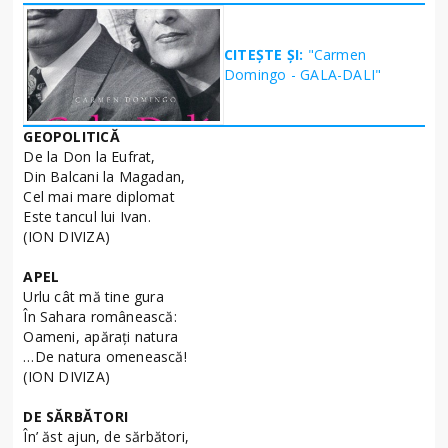
CITEȘTE ȘI:
"Carmen
Domingo - GALA-DALI"
GEOPOLITICĂ
De la Don la Eufrat,
Din Balcani la Magadan,
Cel mai mare diplomat
Este tancul lui Ivan.
(ION DIVIZA)
APEL
Urlu cât mă tine gura
În Sahara românească:
Oameni, apăraţi natura
…De natura omenească!
(ION DIVIZA)
DE SĂRBĂTORI
În’ ăst ajun, de sărbători,