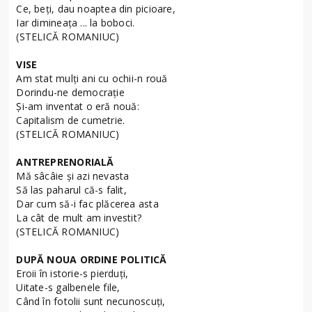
Ce, beţi, dau noaptea din picioare,
Iar dimineaţa ... la boboci.
(STELICĂ ROMANIUC)
VISE
Am stat mulți ani cu ochii-n rouă
Dorindu-ne democrație
Şi-am inventat o eră nouă:
Capitalism de cumetrie.
(STELICĂ ROMANIUC)
ANTREPRENORIALĂ
Mă sâcâie şi azi nevasta
Să las paharul că-s falit,
Dar cum să-i fac plăcerea asta
La cât de mult am investit?
(STELICĂ ROMANIUC)
DUPĂ NOUA ORDINE POLITICĂ
Eroii în istorie-s pierduţi,
Uitate-s galbenele file,
Când în fotolii sunt necunoscuţi,