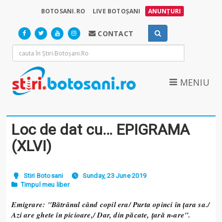
BOTOSANI.RO
LIVE BOTOȘANI
ANUNȚURI
CONTACT
MENIU
Loc de dat cu… EPIGRAMA
(XLVI)
Stiri Botosani
Sunday, 23 June 2019
Timpul meu liber
Emigrare
:
"Bătrânul când copil era/ Purta opinci în ţara sa./
Azi are ghete în picioare,/ Dar, din păcate, ţară n-are".