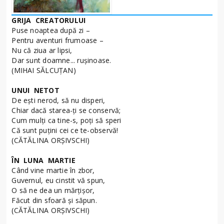
GRIJA CREATORULUI
Puse noaptea după zi –
Pentru aventuri frumoase –
Nu că ziua ar lipsi,
Dar sunt doamne... ruşinoase.
(MIHAI SĂLCUŢAN)
UNUI NETOT
De eşti nerod, să nu disperi,
Chiar dacă starea-ţi se conservă;
Cum mulţi ca tine-s, poţi să speri
Că sunt puţini cei ce te-observă!
(CĂTĂLINA ORŞIVSCHI)
ÎN LUNA MARTIE
Când vine martie în zbor,
Guvernul, eu cinstit vă spun,
O să ne dea un mărţişor,
Făcut din sfoară şi săpun.
(CĂTĂLINA ORŞIVSCHI)