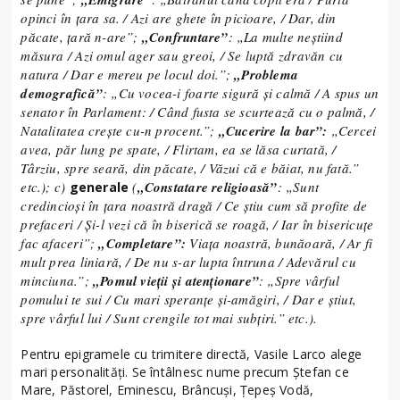
opinci în ţara sa. / Azi are ghete în picioare, / Dar, din
păcate, ţară n-are”;
„Confruntare”
: „La multe neştiind
măsura / Azi omul ager sau greoi, / Se luptă zdravăn cu
natura / Dar e mereu pe locul doi.”;
„Problema
demografică”
: „Cu vocea-i foarte sigură şi calmă / A spus un
senator în Parlament: / Când fusta se scurtează cu o palmă, /
Natalitatea creşte cu-n procent.”;
„Cucerire la bar”:
„Cercei
avea, păr lung pe spate, / Flirtam, ea se lăsa curtată, /
Târziu, spre seară, din păcate, / Văzui că e băiat, nu fată.”
etc.); c)
(
„Constatare religioasă”
: „Sunt
generale
credincioşi în ţara noastră dragă / Ce ştiu cum să profite de
prefaceri / Şi-l vezi că în biserică se roagă, / Iar în bisericuţe
fac afaceri”;
„Completare”:
Viaţa noastră, bunăoară, / Ar fi
mult prea liniară, / De nu s-ar lupta întruna / Adevărul cu
minciuna.”;
„Pomul vieţii şi atenţionare”
: „Spre vârful
pomului te sui / Cu mari speranţe şi-amăgiri, / Dar e ştiut,
spre vârful lui / Sunt crengile tot mai subţiri.” etc.).
Pentru epigramele cu trimitere directă, Vasile Larco alege
mari personalităţi. Se întâlnesc nume precum Ştefan ce
Mare, Păstorel, Eminescu, Brâncuşi, Ţepeş Vodă,