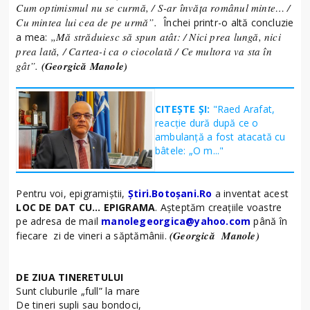
Cum optimismul nu se curmă, / S-ar învăţa românul minte… /
Cu mintea lui cea de pe urmă”.
Închei printr-o altă concluzie
„Mă străduiesc să spun atât: / Nici prea lungă, nici
a mea:
prea lată, / Cartea-i ca o ciocolată / Ce multora va sta în
gât”.
(Georgică Manole)
CITEȘTE ȘI:
"Raed Arafat,
reacție dură după ce o
ambulanță a fost atacată cu
bâtele: „O m..."
Pentru voi, epigramiştii,
Ştiri.Botoșani.Ro
a inventat acest
LOC DE DAT CU… EPIGRAMA
. Aşteptăm creaţiile voastre
pe adresa de mail
manolegeorgica@yahoo.com
până în
(Georgică Manole)
fiecare zi de vineri a săptămânii.
DE ZIUA TINERETULUI
Sunt cluburile „full” la mare
De tineri supli sau bondoci,