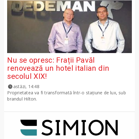
Nu se opresc: Frații Pavăl
renovează un hotel italian din
secolul XIX!
astăzi, 14:48
Proprietatea va fi transformată într-o stațiune de lux, sub
brandul Hilton.