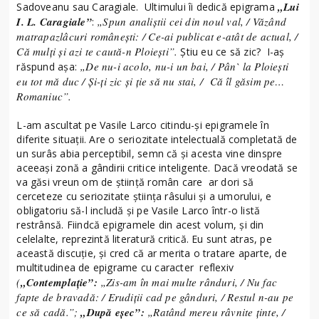
„Lui
Sadoveanu sau Caragiale. Ultimului îi dedică epigrama
I. L. Caragiale”
„Spun analiştii cei din noul val, / Văzând
:
matrapazlâcuri româneşti: / Ce-ai publicat e-atât de actual, /
Că mulţi şi azi te caută-n Ploieşti”.
Ştiu eu ce să zic? I-aş
„De nu-i acolo, nu-i un bai, / Pân` la Ploieşti
răspund aşa:
eu tot mă duc / Şi-ţi zic şi ţie să nu stai, / Că îl găsim pe…
Romaniuc”.
L-am ascultat pe Vasile Larco citindu-şi epigramele în
diferite situaţii. Are o seriozitate intelectuală completată de
un surâs abia perceptibil, semn că şi acesta vine dinspre
aceeaşi zonă a gândirii critice inteligente. Dacă vreodată se
va găsi vreun om de ştiinţă român care ar dori să
cerceteze cu seriozitate ştiinţa râsului şi a umorului, e
obligatoriu să-l includă şi pe Vasile Larco într-o listă
restrânsă. Fiindcă epigramele din acest volum, şi din
celelalte, reprezintă literatură critică. Eu sunt atras, pe
această discuţie, şi cred că ar merita o tratare aparte, de
multitudinea de epigrame cu caracter reflexiv
(
„Contemplaţie”:
„Zis-am în mai multe rânduri, / Nu fac
fapte de bravadă: / Erudiţii cad pe gânduri, / Restul n-au pe
ce să cadă.”;
„După eşec”:
„Ratând mereu râvnite ţinte, /