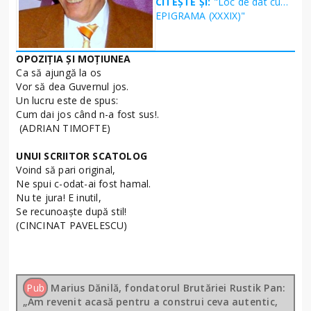
CITEȘTE ȘI:
"Loc de dat cu…
EPIGRAMA (XXXIX)"
OPOZIŢIA ŞI MOŢIUNEA
Ca să ajungă la os
Vor să dea Guvernul jos.
Un lucru este de spus:
Cum dai jos când n-a fost sus!.
(ADRIAN TIMOFTE)
UNUI SCRIITOR SCATOLOG
Voind să pari original,
Ne spui c-odat-ai fost hamal.
Nu te jura! E inutil,
Se recunoaşte după stil!
(CINCINAT PAVELESCU)
Pub
Marius Dănilă, fondatorul Brutăriei Rustik Pan:
„Am revenit acasă pentru a construi ceva autentic,