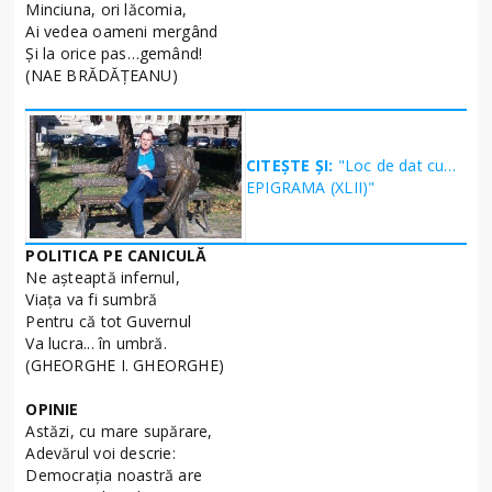
Minciuna, ori lăcomia,
Ai vedea oameni mergând
Şi la orice pas…gemând!
(NAE BRĂDĂŢEANU)
CITEȘTE ȘI:
"Loc de dat cu…
EPIGRAMA (XLII)"
POLITICA PE CANICULĂ
Ne aşteaptă infernul,
Viaţa va fi sumbră
Pentru că tot Guvernul
Va lucra... în umbră.
(GHEORGHE I. GHEORGHE)
OPINIE
Astăzi, cu mare supărare,
Adevărul voi descrie:
Democraţia noastră are