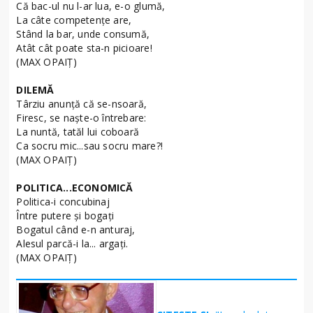
Că bac-ul nu l-ar lua, e-o glumă,
La câte competențe are,
Stând la bar, unde consumă,
Atât cât poate sta-n picioare!
(MAX OPAIŢ)
DILEMĂ
Târziu anunță că se-nsoară,
Firesc, se naște-o întrebare:
La nuntă, tatăl lui coboară
Ca socru mic...sau socru mare?!
(MAX OPAIŢ)
POLITICA...ECONOMICĂ
Politica-i concubinaj
Între putere şi bogați
Bogatul când e-n anturaj,
Alesul parcă-i la... argați.
(MAX OPAIŢ)