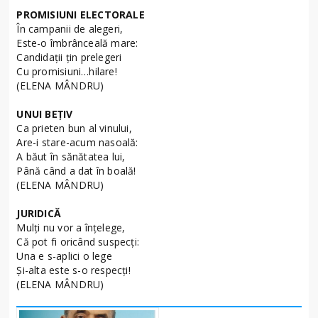
PROMISIUNI ELECTORALE
În campanii de alegeri,
Este-o îmbrânceală mare:
Candidaţii ţin prelegeri
Cu promisiuni…hilare!
(ELENA MÂNDRU)
UNUI BEŢIV
Ca prieten bun al vinului,
Are-i stare-acum nasoală:
A băut în sănătatea lui,
Până când a dat în boală!
(ELENA MÂNDRU)
JURIDICĂ
Mulţi nu vor a înţelege,
Că pot fi oricând suspecţi:
Una e s-aplici o lege
Şi-alta este s-o respecţi!
(ELENA MÂNDRU)