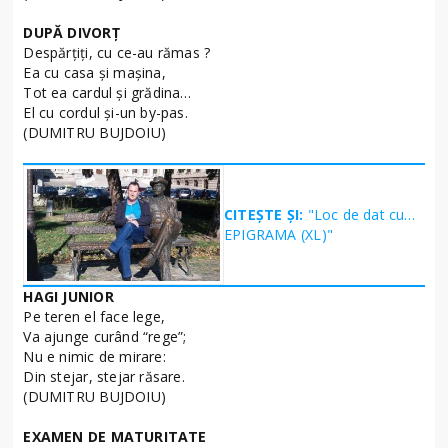
DUPĂ DIVORȚ
Despărțiți, cu ce-au rămas ?
Ea cu casa și mașina,
Tot ea cardul și grădina…
El cu cordul și-un by-pas.
(DUMITRU BUJDOIU)
CITEȘTE ȘI:
"Loc de dat cu…
EPIGRAMA (XL)"
HAGI JUNIOR
Pe teren el face lege,
Va ajunge curând “rege”;
Nu e nimic de mirare:
Din stejar, stejar răsare.
(DUMITRU BUJDOIU)
EXAMEN DE MATURITATE