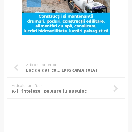
Articolul anterior
Loc de dat cu… EPIGRAMA (XLV)
Articolul următor
A-l "înțelege" pe Aureliu Busuioc