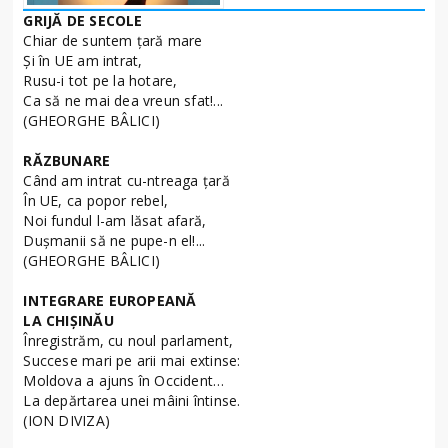
GRIJĂ DE SECOLE
Chiar de suntem ţară mare
Şi în UE am intrat,
Rusu-i tot pe la hotare,
Ca să ne mai dea vreun sfat!...
(GHEORGHE BÂLICI)
RĂZBUNARE
Când am intrat cu-ntreaga ţară
În UE, ca popor rebel,
Noi fundul l-am lăsat afară,
Duşmanii să ne pupe-n el!...
(GHEORGHE BÂLICI)
INTEGRARE EUROPEANĂ
LA CHIŞINĂU
Înregistrăm, cu noul parlament,
Succese mari pe arii mai extinse:
Moldova a ajuns în Occident…
La depărtarea unei mâini întinse.
(ION DIVIZA)