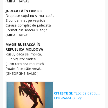
(MIHAI HAIVAS)
JUDECATĂ ÎN FAMILIE
Dreptate soţul nu-şi mai cată,
E condamnat pe veşnicie,
Cu-aşa complet de judecată
Format din soacră şi soţie.
(MIHAI HAIVAS)
MAGIE RUSEASCĂ ÎN
REPUBLICA MOLDOVA
Rusul, dacă se implică,
E un vrăjitor sadea:
Şi din ţara cea mai mică
Poate face câte vrea!...
(GHEORGHE BÂLICI)
CITEȘTE ȘI:
"Loc de dat cu…
EPIGRAMA (XLV)"