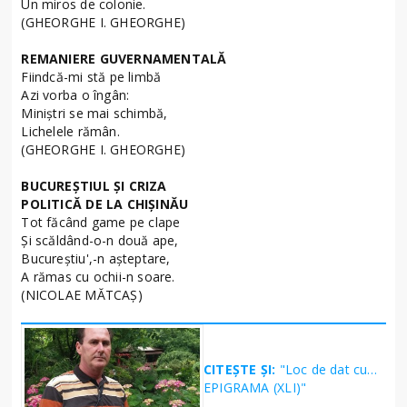
Un miros de colonie.
(GHEORGHE I. GHEORGHE)
REMANIERE GUVERNAMENTALĂ
Fiindcă-mi stă pe limbă
Azi vorba o îngân:
Miniştri se mai schimbă,
Lichelele rămân.
(GHEORGHE I. GHEORGHE)
BUCUREŞTIUL ŞI CRIZA
POLITICĂ DE LA CHIŞINĂU
Tot făcând game pe clape
Și scăldând-o-n două ape,
Bucureștiu',-n așteptare,
A rămas cu ochii-n soare.
(NICOLAE MĂTCAŞ)
CITEȘTE ȘI:
"Loc de dat cu…
EPIGRAMA (XLI)"