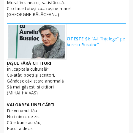
Moral în sinea ei, satisfăcută...
C-o face totuşi cu... ruşine mare!
(GHEORGHE BĂLĂCEANU)
CITEȘTE ȘI:
"A-l "înțelege" pe
Aureliu Busuioc"
IAŞUL FĂRĂ CITITORI
În „capitala culturală”
Cu-atâţi poeţi şi scriitori,
Gândesc că-i stare anormală
Să mai găseşti şi cititori!
(MIHAI HAIVAS)
VALOAREA UNEI CĂRŢI
De volumul tău
Nu-i nimic de zis.
Că e bun sau rău,
Focul a decis!