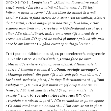
„Confesiune”
: „Când îmi făcea-ntr-o bună
dintr-o simplă
seară patul, / Îmi zise-n taină măiculiţa mea: / „Să laşi
băiete,-n urma ta ceva!” / Şi am lăsat de-atunci în urmă
satul. // Călăuzit fiind mereu de-o stea / Am tot umblat, alături
de tot natul, / De-a lungul ţării noastre şi de-a latul, / Dar
scumpa mamă-ntruna priveghea. // Gândindu-mă curat spre
viitor / Eu sfatul dânsei, iată, l-am urmat / Şi-n urmă de o
vreme am lăsat // O spuză de
satiră şi umor
/ prin cărţile prin
care le-am lansat / Cu gând curat spre dragul cititor”.
Trei tipuri de slăbiciuni acuză, cu preponderenţă, epigramele
individuale
(
„Haina face pe om”
:
lui Vasile Larco: a)
„Marea diferenţiere / E la apogeu ajunsă: / Haina este la
vedere, / Omenia e ascunsă”;
„Omul, evoluţie-involuţie”
:
„Maimuţa coborî din pom / Şi-a devenit prin muncă, om, /
Iar banul, nedorita piază, / În timp îl dezumanizează”;
„Unui
ambiţios”:
„De cum a fost numit ca şef / Lupta enorm, cu
frenezie, / Să iasă mult în relief / Şi azi e-un munte…de
prostie.” etc.); b)
(
„Apreciere rurală”:
Cum
sociale
„veşnicia s-a născut la ţară”, / Cu certitudine se poate spune,
/ Că satul românesc e o comoară… / Din care se tot ia şi nu
se pune”;
„Emigrare”
: „Bătrânul când copil era / Purta