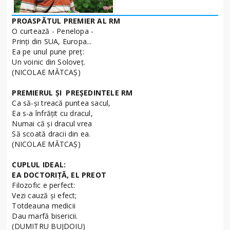
PROASPĂTUL PREMIER AL RM
O curtează - Penelopa -
Prinți din SUA, Europa...
Ea pe unul pune preț:
Un voinic din Soloveț.
(NICOLAE MĂTCAŞ)
PREMIERUL ŞI PREŞEDINTELE RM
Ca să-și treacă puntea sacul,
Ea s-a înfrățit cu dracul,
Numai că și dracul vrea
Să scoată dracii din ea.
(NICOLAE MĂTCAŞ)
CUPLUL IDEAL:
EA DOCTORIȚĂ, EL PREOT
Filozofic e perfect:
Vezi cauză și efect;
Totdeauna medicii
Dau marfă bisericii.
(DUMITRU BUJDOIU)