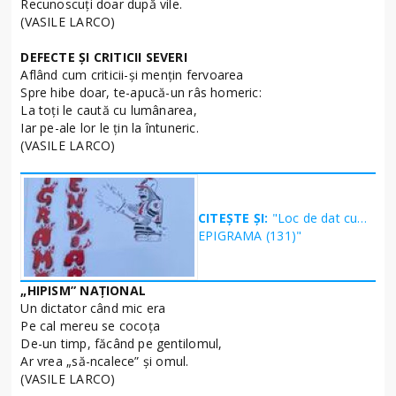
Recunoscuţi doar după vile.
(VASILE LARCO)
DEFECTE ŞI CRITICII SEVERI
Aflând cum criticii-şi menţin fervoarea
Spre hibe doar, te-apucă-un râs homeric:
La toţi le caută cu lumânarea,
Iar pe-ale lor le ţin la întuneric.
(VASILE LARCO)
CITEȘTE ȘI:
"Loc de dat cu…
EPIGRAMA (131)"
„HIPISM” NAŢIONAL
Un dictator când mic era
Pe cal mereu se cocoţa
De-un timp, făcând pe gentilomul,
Ar vrea „să-ncalece” şi omul.
(VASILE LARCO)