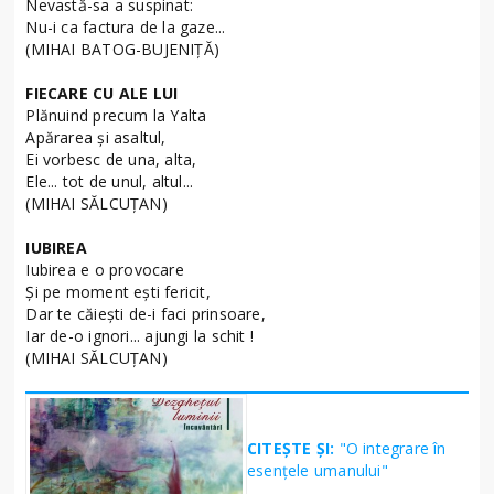
Nevastă-sa a suspinat:
Nu-i ca factura de la gaze...
(MIHAI BATOG-BUJENIŢĂ)
FIECARE CU ALE LUI
Plănuind precum la Yalta
Apărarea şi asaltul,
Ei vorbesc de una, alta,
Ele... tot de unul, altul...
(MIHAI SĂLCUŢAN)
IUBIREA
Iubirea e o provocare
Şi pe moment eşti fericit,
Dar te căieşti de-i faci prinsoare,
Iar de-o ignori... ajungi la schit !
(MIHAI SĂLCUŢAN)
CITEȘTE ȘI:
"O integrare în
esențele umanului"