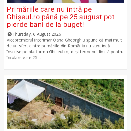
Primăriile care nu intră pe
Ghişeul.ro până pe 25 august pot
pierde bani de la buget!
Thursday, 6 August 2026
Vicepremierul interimar Oana Gheorghiu spune că mai mult
de un sfert dintre primăriile din România nu sunt încă
înscrise pe platforma Ghiseul.ro, deși termenul-limită pentru
înrolare este 25 ...