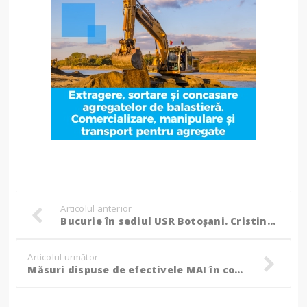
Articolul anterior
Bucurie în sediul USR Botoșani. Cristina Lăcătușu: „Semnalele erau contradictorii” (Foto, Video)
Articolul următor
Măsuri dispuse de efectivele MAI în contextul alegerilor din comuna Mihai Eminescu!