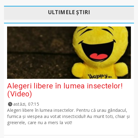
ULTIMELE ȘTIRI
Alegeri libere în lumea insectelor!
(Video)
astăzi, 07:15
Alegeri libere în lumea insectelor. Pentru că urau gândacul,
furnica și viespea au votat insecticidul! Au murit toti, chiar și
greierele, care nu a mers la vot!