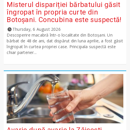
Misterul dispariției bărbatului găsit
îngropat în propria curte din
Botoșani. Concubina este suspectă!
Thursday, 6 August 2026
Descoperire macabră într-o localitate din Botoșani. Un
bărbat de 48 de ani, dat dispărut din luna aprilie, a fost găsit
îngropat în curtea propriei case. Principala suspectă este
chiar partener...
Avarie după avarie la Zăicești,