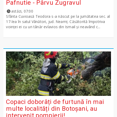
Pafnutie - Pârvu Zugravul
astăzi, 07:00
Sfânta Cuvioasă Teodora s-a născut pe la jumătatea sec. al
17-lea în satul Vânători, jud. Neamţ. Căsătorită împotriva
voinţei ei cu un tânăr evlavios din Ismail şi neavând c...
Copaci doborâți de furtună în mai
multe localități din Botoșani, au
intervenit pompierii!