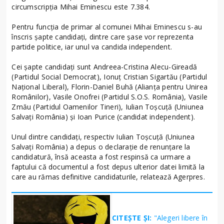
circumscripția Mihai Eminescu este 7.384.
Pentru funcția de primar al comunei Mihai Eminescu s-au
înscris șapte candidați, dintre care șase vor reprezenta
partide politice, iar unul va candida independent.
Cei șapte candidați sunt Andreea-Cristina Alecu-Gireadă
(Partidul Social Democrat), Ionuț Cristian Sigartău (Partidul
Național Liberal), Florin-Daniel Buhă (Alianța pentru Unirea
Românilor), Vasile Onofrei (Partidul S.O.S. România), Vasile
Zmău (Partidul Oamenilor Tineri), Iulian Toșcuță (Uniunea
Salvați România) și Ioan Purice (candidat independent).
Unul dintre candidați, respectiv Iulian Toșcuță (Uniunea
Salvați România) a depus o declarație de renunțare la
candidatură, însă aceasta a fost respinsă ca urmare a
faptului că documentul a fost depus ulterior datei limită la
care au rămas definitive candidaturile, relatează Agerpres.
CITEȘTE ȘI:
"Alegeri libere în