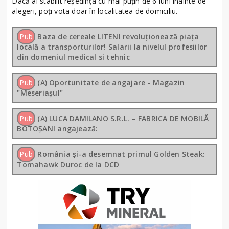
Dacă ai stabilit reședința cu mai puțin de 6 luni înainte de
alegeri, poți vota doar în localitatea de domiciliu.
Pub
Baza de cereale LITENI revoluționează piața
locală a transporturilor! Salarii la nivelul profesiilor
din domeniul medical si tehnic
Pub
(A) Oportunitate de angajare - Magazin
"Meseriașul"
Pub
(A) LUCA DAMILANO S.R.L. – FABRICA DE MOBILĂ
BOTOȘANI angajează:
Pub
România și-a desemnat primul Golden Steak:
Tomahawk Duroc de la DCD