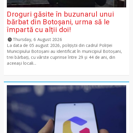
Droguri găsite în buzunarul unui
bărbat din Botoșani, urma să le
împartă cu alții doi!
Thursday, 6 August 2026
La data de 05 august 2026, polițiștii din cadrul Poliției
Municipiului Botoșani au identificat în municipiul Botoșani,
trei bărbați, cu vârste cuprinse între 29 și 44 de ani, din
aceeași locali...