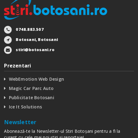
0748.883.507
Botosani, Botosani
stiri@botosani.ro
Prezentari
WebEmotion Web Design
Magic Car Parc Auto
Publicitate Botosani
Ice It Solutions
Newsletter
Abonează-te la Newsletter-ul Stiri Botoșani pentru a fi la
curent cu cele mai noi știri și reportaje!