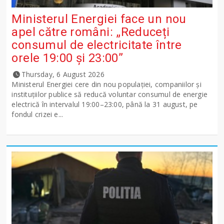
Ministerul Energiei face un nou
apel către români: „Reduceți
consumul de electricitate între
orele 19:00 și 23:00”
Thursday, 6 August 2026
Ministerul Energiei cere din nou populației, companiilor și
instituțiilor publice să reducă voluntar consumul de energie
electrică în intervalul 19:00–23:00, până la 31 august, pe
fondul crizei e...