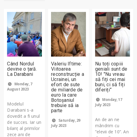
Când Nordul
Valeriu Iftime:
Nu toți copiii
devine o țară.
Viitoarea
geniali sunt de
La Darabani
reconstrucție a
10! "Nu vreau
Ucrainei, un
să fiți cei mai
Monday, 7
efort de sute
buni, ci să fiți
August 2023
de miliarde de
diferiți”
euro la care
Monday, 17
Botoșaniul
Modelul
July 2023
trebuie să ia
Darabani s-a
parte
dovedit a fi unul
An de an ne
Saturday, 29
de succes. Iar un
mândrim cu
July 2023
bilanț al primilor
”elevii de 10”. An
zece ani de