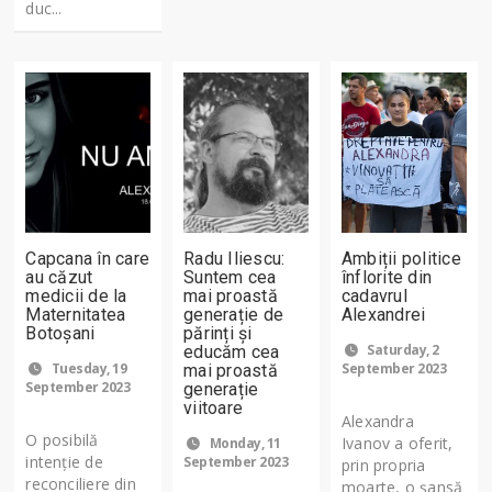
duc...
Capcana în care
Radu Iliescu:
Ambiții politice
au căzut
Suntem cea
înflorite din
medicii de la
mai proastă
cadavrul
Maternitatea
generație de
Alexandrei
Botoșani
părinți și
Saturday, 2
educăm cea
Tuesday, 19
September 2023
mai proastă
September 2023
generație
viitoare
Alexandra
O posibilă
Ivanov a oferit,
Monday, 11
intenție de
September 2023
prin propria
reconciliere din
moarte, o șansă