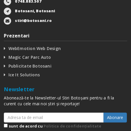
0748.883.507
Botosani, Botosani
stiri@botosani.ro
Prezentari
WebEmotion Web Design
Magic Car Parc Auto
Publicitate Botosani
Ice It Solutions
Newsletter
Abonează-te la Newsletter-ul Stiri Botoșani pentru a fi la
curent cu cele mai noi știri și reportaje!
Abonare
sunt de acord cu
Politica de confidențialitate