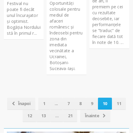
de an, îi
Oportunități
Festival nu
premiem pe cei
colosale pentru
poate fi decât
cu rezultate
mediul de
unul încurajator
deosebite, iar
afaceri
și optimist.
performanțele
românesc și
Bogăția Nordului
se ”traduc” de
îndeosebi pentru
stă în primul r...
fiecare dată tot
zona din
în note de 10. ...
imediata
vecinătate a
Ucrainei,
Botoșani-
Suceava-Iași.
Înapoi
1
...
7
8
9
10
11
12
13
...
21
Înainte