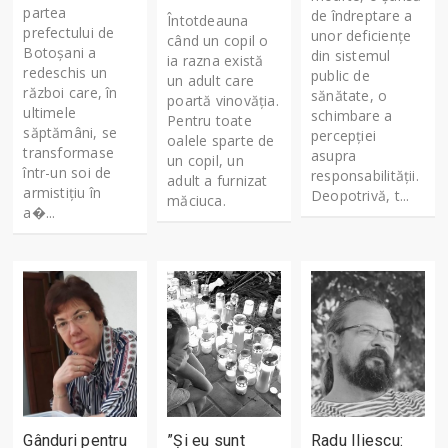
partea
de îndreptare a
Întotdeauna
prefectului de
unor deficiențe
când un copil o
Botoșani a
din sistemul
ia razna există
redeschis un
public de
un adult care
război care, în
sănătate, o
poartă vinovăţia.
ultimele
schimbare a
Pentru toate
săptămâni, se
percepției
oalele sparte de
transformase
asupra
un copil, un
într-un soi de
responsabilității.
adult a furnizat
armistițiu în
Deopotrivă, t...
măciuca.
a�...
Gânduri pentru
”Și eu sunt
Radu Iliescu: