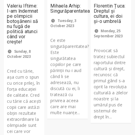
Valeriu Iftime:
Mihaela Arhip:
Florentin Țuca:
I-am îndemnat
Singurăparentatea
Dreptul și
pe olimpicii
cultura, ei doi
Tuesday, 3
botoșăneni să
și-o umbrelă
October 2023
nu fugă de
Monday, 25
politică atunci
September 2023
când vor
Ce este
crește!
singurăparentatea?
Provocat să
Sunday, 8
Este
tratez subiectul
October 2023
singurătatea
raportului dintre
copiilor pe care
cultură și drept,
părinţii nu-i aud
Cred cu tărie,
recunosc că
când li se
așa cum o spun
primul gând s-a
adresează, nu
cu orice prilej, în
oprit la revoluția
discută cu ei, îi
forța educației
culturală a zilelor
tratează cu
de calitate. Cred
noastre și la
privirea aceea
cu tărie că acești
umărul pus de
care are mai
copii care astăzi
sistemul de
multe nuanţe...
obțin rezultate
drept în...
extraordinare la
olimpiade sunt
cei care vor