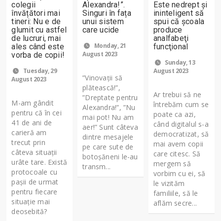
colegii
Alexandra!”.
Este nedrept şi
învățători mai
Singuri în fața
ininteligent să
tineri: Nu e de
unui sistem
spui că şcoala
glumit cu astfel
care ucide
produce
de lucruri, mai
analfabeţi
Monday, 21
ales când este
funcţional
August 2023
vorba de copii!
Sunday, 13
Tuesday, 29
August 2023
”Vinovații să
August 2023
plătească!”,
Ar trebui să ne
”Dreptate pentru
M-am gândit
întrebăm cum se
Alexandra!”, ”Nu
pentru că în cei
poate ca azi,
mai pot! Nu am
41 de ani de
când digitalul s-a
aer!” Sunt câteva
carieră am
democratizat, să
dintre mesajele
trecut prin
mai avem copii
pe care sute de
câteva situații
care citesc. Să
botoșăneni le-au
urâte tare. Există
mergem să
transm...
protocoale cu
vorbim cu ei, să
pașii de urmat
le vizităm
pentru fiecare
familiile, să le
situație mai
aflăm secre...
deosebită?