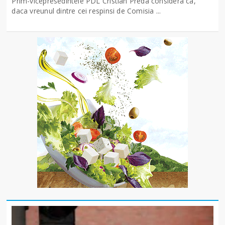
Prim-vicepresedintele PDL Cristian Preda considera ca,
daca vreunul dintre cei respinsi de Comisia ...