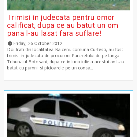
Trimisi in judecata pentru omor
calificat, dupa ce au batut un om
pana l-au lasat fara suflare!
Friday, 26 October 2012
Doi frati din localitatea Baiceni, comuna Curtesti, au fost
trimisi in judecata de procurorii Parchetului de pe langa
Tribunalul Botosani, dupa ce in luna iulie a acestui an l-au
batut cu pumnii si picioarele pe un consa...