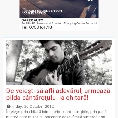
De voieşti să afli adevărul, urmează
pilda cântăreţului la chitară!
Friday, 26 October 2012
Înţelege prin chitară inima; prin coarde simţirile, prin pană
mintea care mişcă cu pricepere desăvârşită simţirea prin