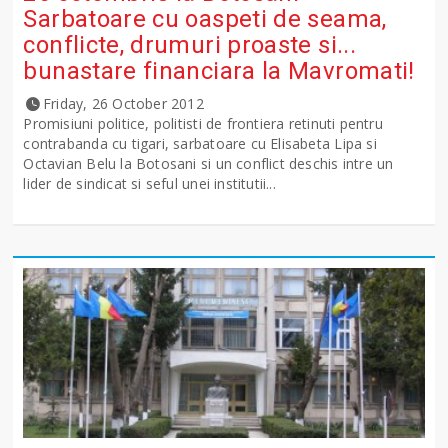
Sarbatoare cu oaspeti de seama,
conflicte, drumuri proaste si...
bunastare financiara la Mavromati!
Friday, 26 October 2012
Promisiuni politice, politisti de frontiera retinuti pentru
contrabanda cu tigari, sarbatoare cu Elisabeta Lipa si
Octavian Belu la Botosani si un conflict deschis intre un
lider de sindicat si seful unei institutii...