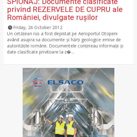
SPIONAJ: Documente clasificate
privind REZERVELE DE CUPRU ale
României, divulgate ruşilor
Friday, 26 October 2012
Un cetăţean rus a fost depistat pe Aeroportul Otopeni
având asupra sa documente şi hărţi geologice emise de
autorităţile române. Documentele conţineau informaţii şi
date clasificate privitoare la z�...