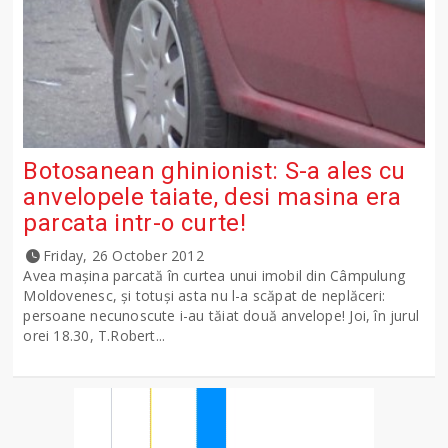
Botosanean ghinionist: S-a ales cu
anvelopele taiate, desi masina era
parcata intr-o curte!
Friday, 26 October 2012
Avea mașina parcată în curtea unui imobil din Câmpulung
Moldovenesc, și totuși asta nu l-a scăpat de neplăceri:
persoane necunoscute i-au tăiat două anvelope! Joi, în jurul
orei 18.30, T.Robert...