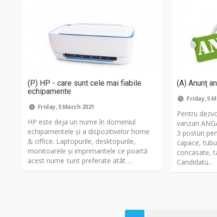
(P) HP - care sunt cele mai fiabile
(A) Anunț an
echipamente
Friday, 5 
Friday, 5 March 2021
Pentru dezvo
HP este deja un nume în domeniul
vanzari ANG
echipamentele şi a dispozitivelor home
3 posturi pe
& office. Laptopurile, desktopurile,
capace, tubur
monitoarele şi imprimantele ce poartă
concasate, t
acest nume sunt preferate atât ...
Candidatu...