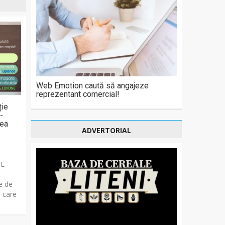
Web Emotion caută să angajeze
reprezentant comercial!
ție
-
tea
ADVERTORIAL
UE
,
te de
e care