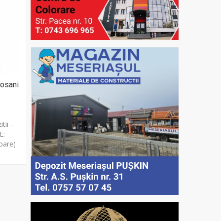
tosani
tii –
E:
oare(