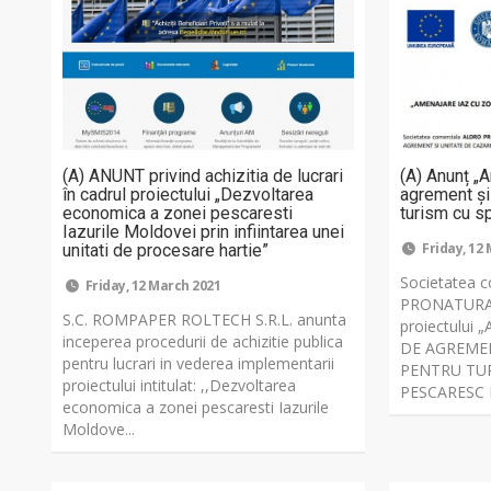
(A) ANUNT privind achizitia de lucrari
(A) Anunț „
în cadrul proiectului „Dezvoltarea
agrement și
economica a zonei pescaresti
turism cu s
Iazurile Moldovei prin infiintarea unei
Friday, 12
unitati de procesare hartie”
Societatea 
Friday, 12 March 2021
PRONATURA 
S.C. ROMPAPER ROLTECH S.R.L. anunta
proiectului
inceperea procedurii de achizitie publica
DE AGREMEN
pentru lucrari in vederea implementarii
PENTRU TUR
proiectului intitulat: ,,Dezvoltarea
PESCARESC Pro
economica a zonei pescaresti Iazurile
Moldove...