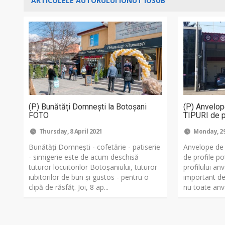
ARTICOLELE AUTORULUI IONUT IOSUB
(P) Bunătăți Domnești la Botoșani
(P) Anvelo
FOTO
TIPURI de p
Thursday, 8 April 2021
Monday, 2
Bunătăți Domnești - cofetărie - patiserie
Anvelope de
- simigerie este de acum deschisă
de profile po
tuturor locuitorilor Botoșaniului, tuturor
profilului an
iubitorilor de bun și gustos - pentru o
important de
clipă de răsfăț. Joi, 8 ap...
nu toate anve