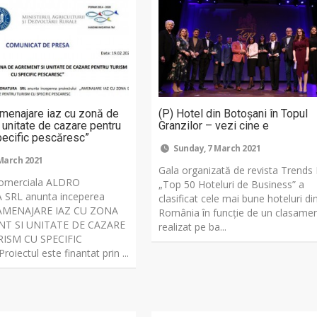
Amenajare iaz cu zonă de
(P) Hotel din Botoșani în Topul
 unitate de cazare pentru
Granzilor – vezi cine e
pecific pescăresc”
Sunday, 7 March 2021
 March 2021
Gala organizată de revista Trends
comerciala ALDRO
„Top 50 Hoteluri de Business” a
SRL anunta inceperea
clasificat cele mai bune hoteluri di
 „AMENAJARE IAZ CU ZONA
România în funcție de un clasame
T SI UNITATE DE CAZARE
realizat pe ba...
ISM CU SPECIFIC
iectul este finantat prin ...