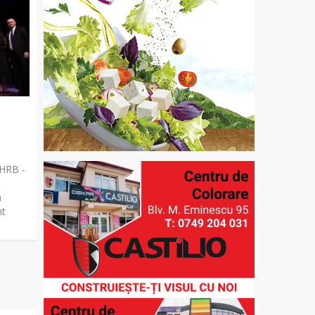
 HRB -
n
nt