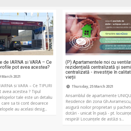
pe de IARNA si VARA – Ce
(P) Apartamentele noi cu ventila
rofile pot avea acestea?
rezidențială centralizată și semi
centralizată - investiție în calita
9 March 2021
vieții
 IARNA si VARA – Ce TIPURI
Thursday, 25 March 2021
t avea acestea ? Tipul
Ansamblul de apartamente UNIQ
velopelor tale este un detaliu
Residence din zona Gh.Avramescu
 care sa tii cont deoarece
asigură noilor proprietari și pache
lopele au acelasi desig...
dotări - unicat în piață - pt. locuinț
respiră! Locuințele de astăzi s...