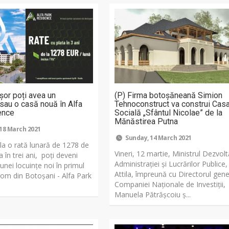
șor poți avea un
(P) Firma botoșăneană Simion
sau o casă nouă în Alfa
Tehnoconstruct va construi Cas
ence
Socială „Sfântul Nicolae” de la
Mănăstirea Putna
18 March 2021
Sunday, 14 March 2021
la o rată lunară de 1278 de
Vineri, 12 martie, Ministrul Dezvoltă
a în trei ani, poți deveni
Administrației și Lucrărilor Publice
 unei locuințe noi în primul
Attila, împreună cu Directorul gene
nom din Botoșani - Alfa Park
Companiei Naționale de Investiții,
Manuela Pătrășcoiu ș...