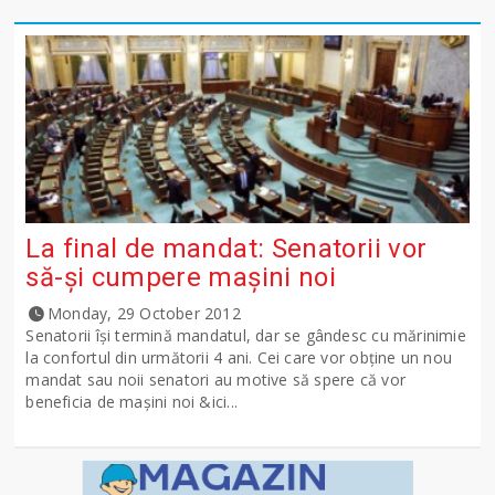
La final de mandat: Senatorii vor
să-şi cumpere maşini noi
Monday, 29 October 2012
Senatorii îşi termină mandatul, dar se gândesc cu mărinimie
la confortul din următorii 4 ani. Cei care vor obţine un nou
mandat sau noii senatori au motive să spere că vor
beneficia de maşini noi &ici...