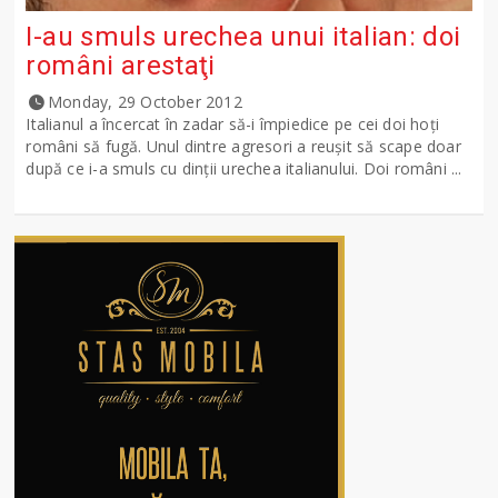
I-au smuls urechea unui italian: doi
români arestaţi
Monday, 29 October 2012
Italianul a încercat în zadar să-i împiedice pe cei doi hoți
români să fugă. Unul dintre agresori a reuşit să scape doar
după ce i-a smuls cu dinţii urechea italianului. Doi români ...