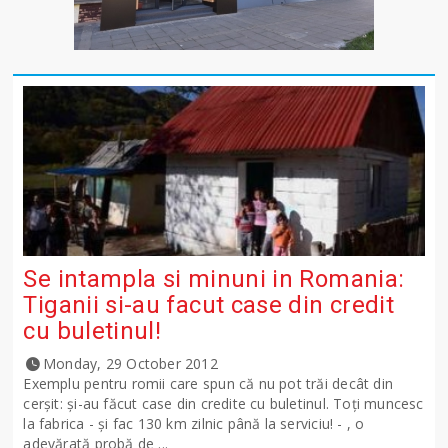
Se intampla si minuni in Romania:
Tiganii si-au facut case din credit
cu buletinul!
Monday, 29 October 2012
Exemplu pentru romii care spun că nu pot trăi decât din
cerşit: şi-au făcut case din credite cu buletinul. Toți muncesc
la fabrica - și fac 130 km zilnic până la serviciu! - , o
adevărată probă de ...