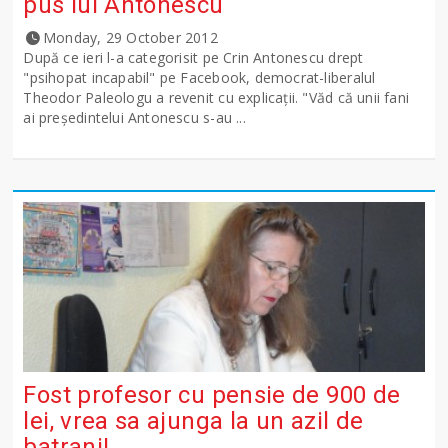
pus lui Antonescu
Monday, 29 October 2012
După ce ieri l-a categorisit pe Crin Antonescu drept
"psihopat incapabil" pe Facebook, democrat-liberalul
Theodor Paleologu a revenit cu explicații. "Văd că unii fani
ai preşedintelui Antonescu s-au ...
Fost profesor cu pensie de 900 de
lei, vrea sa ajunga la un azil de
batrani!