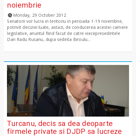
noiembrie
Monday, 29 October 2012
Senatorii vor lucra in teritoriu in perioada 1-19 noiembrie,
potrivit deciziei luate, astazi, de conducerea acestei camere
legislative, anuntul fiind facut de catre viecepresedintele
Dan Radu Rusanu, dupa sedinta Biroulu...
Turcanu, decis sa dea deoparte
firmele private si DJDP sa lucreze