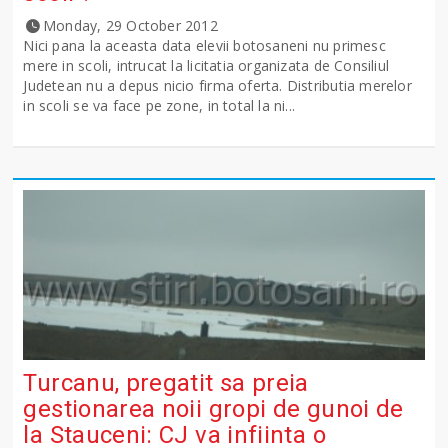
Monday, 29 October 2012
Nici pana la aceasta data elevii botosaneni nu primesc
mere in scoli, intrucat la licitatia organizata de Consiliul
Judetean nu a depus nicio firma oferta. Distributia merelor
in scoli se va face pe zone, in total la ni...
Turcanu, pregatit sa preia
gestionarea noii gropi de gunoi de
la Stauceni: CJ va infiinta o