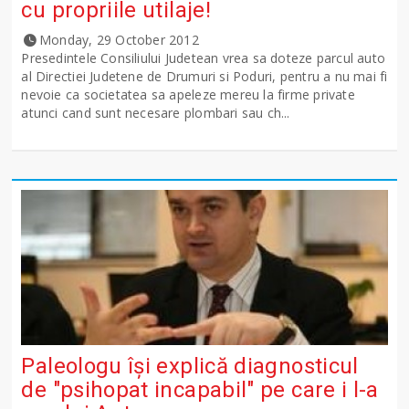
cu propriile utilaje!
Monday, 29 October 2012
Presedintele Consiliului Judetean vrea sa doteze parcul auto
al Directiei Judetene de Drumuri si Poduri, pentru a nu mai fi
nevoie ca societatea sa apeleze mereu la firme private
atunci cand sunt necesare plombari sau ch...
Paleologu își explică diagnosticul
de "psihopat incapabil" pe care i l-a