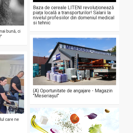
Baza de cereale LITENI revoluționează
piața locală a transporturilor! Salarii la
nivelul profesiilor din domeniul medical
si tehnic
mai bună, ci
!”
(A) Oportunitate de angajare - Magazin
"Meseriașul"
ul care ne