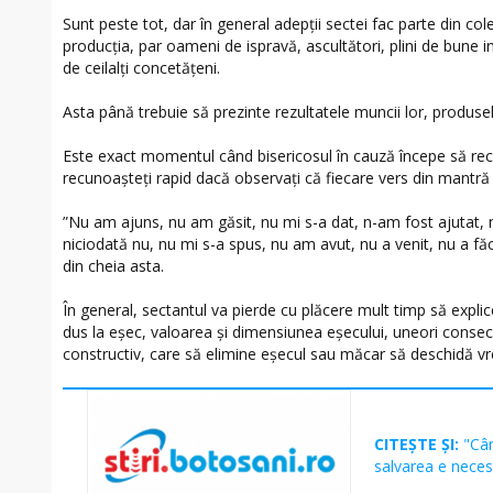
Sunt peste tot, dar în general adepții sectei fac parte din c
producția, par oameni de ispravă, ascultători, plini de bune 
de ceilalți concetățeni.
Asta până trebuie să prezinte rezultatele muncii lor, produsele,
Este exact momentul când bisericosul în cauză începe să recit
recunoașteți rapid dacă observați că fiecare vers din mantră 
”Nu am ajuns, nu am găsit, nu mi s-a dat, n-am fost ajutat, n
niciodată nu, nu mi s-a spus, nu am avut, nu a venit, nu a făc
din cheia asta.
În general, sectantul va pierde cu plăcere mult timp să explic
dus la eșec, valoarea și dimensiunea eșecului, uneori consec
constructiv, care să elimine eșecul sau măcar să deschidă v
CITEȘTE ȘI:
"Cân
salvarea e necesa