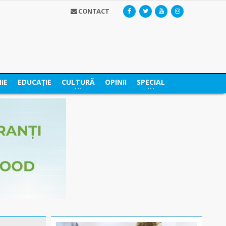
CONTACT
IE
EDUCAȚIE
CULTURĂ
OPINII
SPECIAL