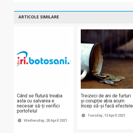
ARTICOLE SIMILARE
Când se flutură treaba
Treizeci de ani de furturi
asta cu salvarea e
și corupție abia acum
necesar să-ți verifici
încep să-și facă efectel
portofelul
Tuesday, 13 April 2021
Wednesday, 28 April 2021