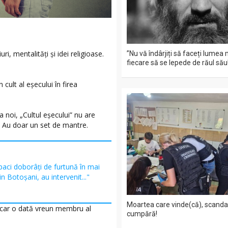
, mentalități și idei religioase.
”Nu vă îndârjiți să faceți lumea 
fiecare să se lepede de răul său
cult al eșecului în firea
la noi, „Cultul eșecului” nu are
e. Au doar un set de mantre.
aci doborâți de furtună în mai
in Botoșani, au intervenit..."
Moartea care vinde(că), scandal
măcar o dată vreun membru al
cumpără!