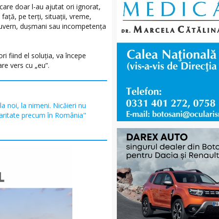
are doar l-au ajutat ori ignorat,
față, pe terți, situații, vreme,
, guvern, dușmani sau incompetența
ri fiind el soluția, va începe
are vers cu „eu”.
la noi, la nimeni. Nicăieri nu
garitate precum în România"