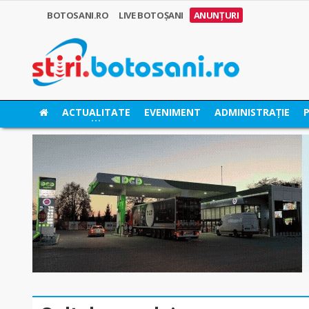
BOTOSANI.RO
LIVE BOTOȘANI
ANUNȚURI
ACTUALITATE
EVENIMENT
ADMINISTRAȚIE