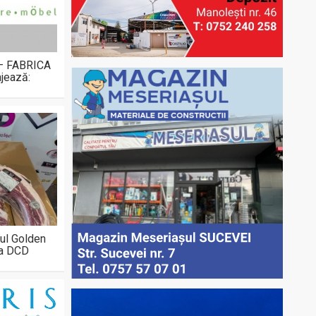
 – FABRICA
jează:
ul Golden
la DCD