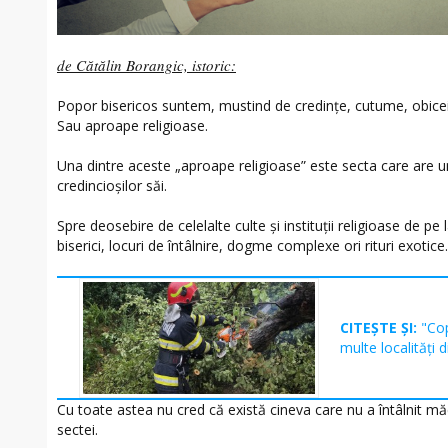
de Cătălin Borangic, istoric:
Popor bisericos suntem, mustind de credințe, cutume, obiceiuri
Sau aproape religioase.
Una dintre aceste „aproape religioase” este secta care are un 
credincioșilor săi.
Spre deosebire de celelalte culte și instituții religioase de pe 
biserici, locuri de întâlnire, dogme complexe ori rituri exotic
CITEȘTE ȘI:
"Cop
multe localități d
Cu toate astea nu cred că există cineva care nu a întâlnit 
sectei.