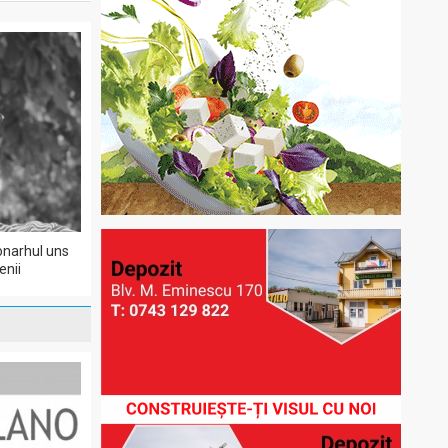
monarhul uns
enii