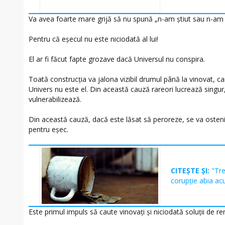
Va avea foarte mare grijă să nu spună „n-am știut sau n-am 
Pentru că eșecul nu este niciodată al lui!
El ar fi făcut fapte grozave dacă Universul nu conspira.
Toată construcția va jalona vizibil drumul până la vinovat, car
Univers nu este el. Din această cauză rareori lucrează singur,
vulnerabilizează.
Din această cauză, dacă este lăsat să peroreze, se va osteni
pentru eșec.
CITEȘTE ȘI:
"Tre
corupție abia ac
Este primul impuls să caute vinovați și niciodată soluții de r