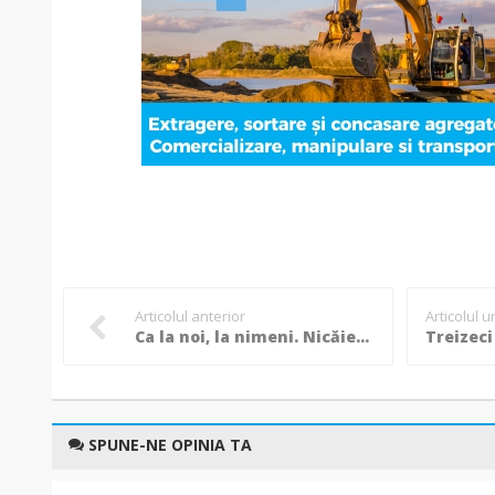
Articolul anterior
Articolul 
Ca la noi, la nimeni. Nicăieri nu există atâta vulgaritate precum în România
SPUNE-NE OPINIA TA