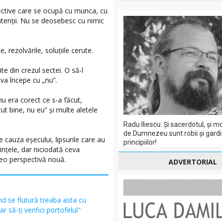
olective care se ocupă cu munca, cu
intenții. Nu se deosebesc cu nimic
 rezolvările, soluțiile cerute.
e din crezul sectei. O să-l
va începe cu „nu”.
u era corect ce s-a făcut,
ut bine, nu eu” și multe aletele
Radu Iliescu: Și sacerdotul, şi 
de Dumnezeu sunt robii şi gardi
e cauza eșecului, lipsurile care au
principiilor!
ințele, dar niciodată ceva
reo perspectivă nouă.
ADVERTORIAL
d se flutură treaba asta cu
r să-ți verifici portofelul"