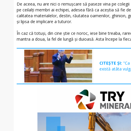
De aceea, nu are nici o remușcare să paseze vina pe colegii c
pe ceilalți membri ai echipei, adesea fără ca aceștia să fie de 
calitatea materialelor, destin, răutatea oamenilor, ghinion
și lipsa de implicare a tuturor.
În caz că totuși, din cine știe ce noroc, iese bine treaba, rareo
mantra a doua, la fel de lungă și duioasă. Asta începe la fiec
CITEȘTE ȘI:
"Ca 
există atâta vul