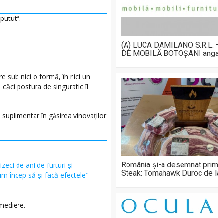
putut”.
(A) LUCA DAMILANO S.R.L.
DE MOBILĂ BOTOȘANI anga
e sub nici o formă, în nici un
 căci postura de singuratic îl
 suplimentar în găsirea vinovaților
România și-a desemnat prim
izeci de ani de furturi și
Steak: Tomahawk Duroc de 
um încep să-și facă efectele"
emediere.