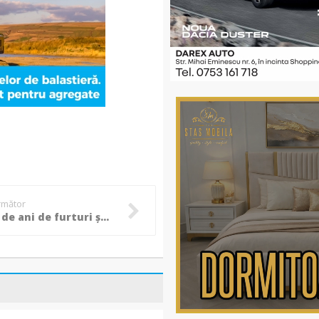
următor
Treizeci de ani de furturi și corupție abia acum încep să-și facă efectele