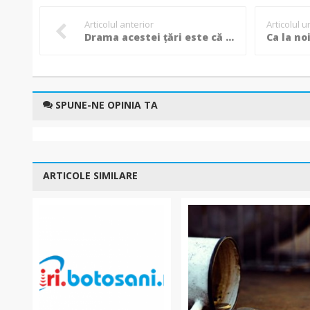
Articolul anterior
Articolul 
Drama acestei țări este că nu reușește să aducă pe scena vieții publice decât personaje caricaturale și grobiene
SPUNE-NE OPINIA TA
ARTICOLE SIMILARE