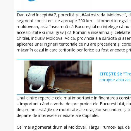
Dar, când începi #A7, poreclită şi „#Autostrada_Moldovei”, do
segment consistent de aproape 200 km – kilometri integral sit
moldovean, asta înseamnă că Bucureştiul nu înţelege că nu 
accesibilitate şi (mai grav!) că România înseamnă şi celelalte t
Chitilei, inclusiv Moldova. Adică, provincia aia sărăcită şi ase
aplicarea unei inginerii teritoriale ce nu are precedent şi core
măcar în cazul în care teritoriile periferice au fost anexate p
CITEȘTE ȘI:
"Tre
corupție abia ac
Unul dintre reperele cele mai importante în finanţarea constru
– important când e vorba despre proiectele Bucureştiului, d
despre necesităţile de mobilitate ale oraşelor secundare şi ter
departe de interesele imediate ale Capitalei.
Cel mai aglomerat drum al Moldovei, Târgu Frumos-Iaşi, de 