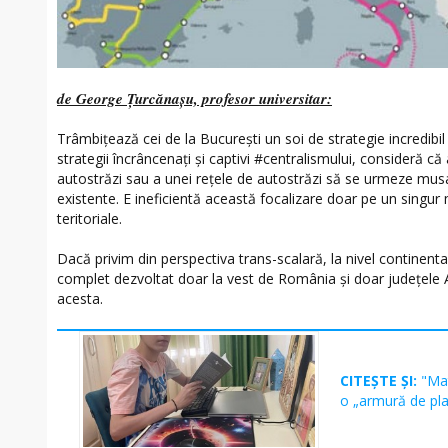
de George Țurcănașu, profesor universitar:
Trâmbiţează cei de la Bucureşti un soi de strategie incredibil de
strategii încrâncenaţi şi captivi #centralismului, consideră că 
autostrăzi sau a unei reţele de autostrăzi să se urmeze musai
existente. E ineficientă această focalizare doar pe un singur 
teritoriale.
Dacă privim din perspectiva trans-scalară, la nivel continenta
complet dezvoltat doar la vest de România şi doar judeţele A
acesta.
CITEȘTE ȘI:
"Mat
o „armură de plas