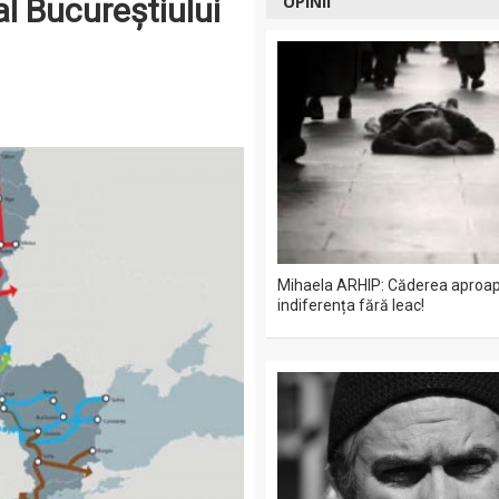
l Bucureştiului
OPINII
Mihaela ARHIP: Căderea aproape
indiferența fără leac!