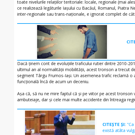
toate nivelurile relaţiilor teritoriale: locale, regionale (mai a
ce realizează legăturile Iaşului cu Bacăul, Romanul, Piatra 
inter-regionale sau trans-naţionale, e ignorat complet de cătr
CIT
Dacă ţinem cont de evoluţiile traficului rutier dintre 2010-201
ultimul an al normalităţii mobilităţii, acest tronson a trecut d
segment Târgu Frumos-Iaşi. Un asemenea trafic reclamă o aut
funcţională încă de acum un deceniu.
Aşa că, să nu ne mire faptul că şi pe viitor pe acest tronson
ambuteiaje, dar şi cele mai multe accidente din întreaga regi
CITEȘTE ȘI:
"Ca 
există atâta vul