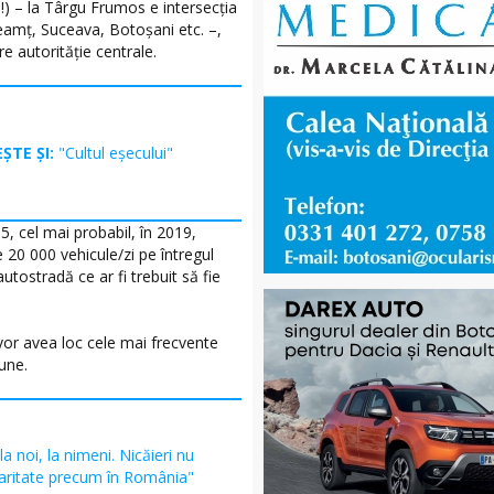
les!) – la Târgu Frumos e intersecţia
Neamţ, Suceava, Botoşani etc. –,
e autorităţie centrale.
EȘTE ȘI:
"Cultul eșecului"
5, cel mai probabil, în 2019,
e 20 000 vehicule/zi pe întregul
ostradă ce ar fi trebuit să fie
 vor avea loc cele mai frecvente
une.
la noi, la nimeni. Nicăieri nu
garitate precum în România"