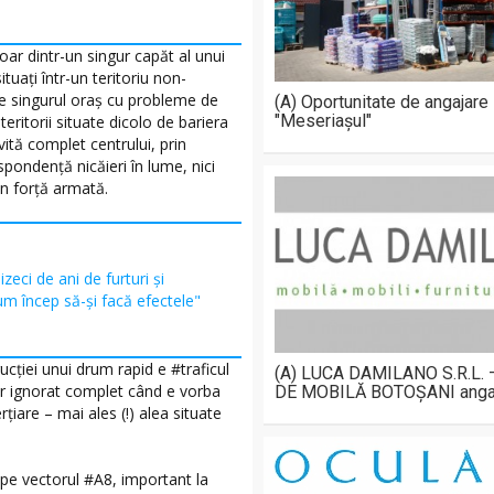
ar dintr-un singur capăt al unui
uaţi într-un teritoriu non-
e singurul oraş cu probleme de
(A) Oportunitate de angajare
"Meseriașul"
eritorii situate dicolo de bariera
rvită complet centrului, prin
spondenţă nicăieri în lume, nici
rin forţă armată.
izeci de ani de furturi și
um încep să-și facă efectele"
cţiei unui drum rapid e #traficul
(A) LUCA DAMILANO S.R.L.
ar ignorat complet când e vorba
DE MOBILĂ BOTOȘANI anga
ţiare – mai ales (!) alea situate
pe vectorul #A8, important la