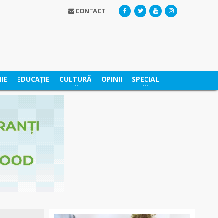
CONTACT
IE
EDUCAȚIE
CULTURĂ
OPINII
SPECIAL