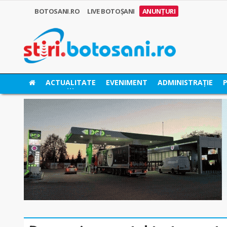
BOTOSANI.RO
LIVE BOTOȘANI
ANUNȚURI
ACTUALITATE
EVENIMENT
ADMINISTRAȚIE