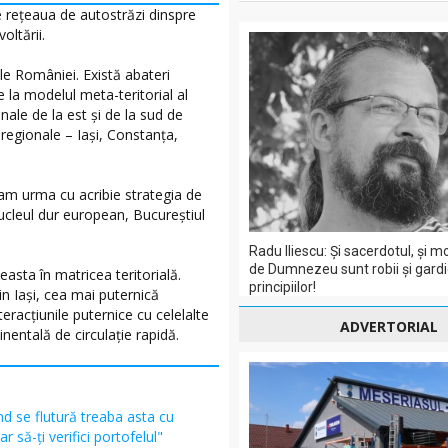
e reţeaua de autostrăzi dinspre
oltării.
le României. Există abateri
 la modelul meta-teritorial al
onale de la est şi de la sud de
ubregionale – Iaşi, Constanţa,
am urma cu acribie strategia de
ucleul dur european, Bucureştiul
Radu Iliescu: Și sacerdotul, şi 
de Dumnezeu sunt robii şi gardi
easta în matricea teritorială.
principiilor!
in Iaşi, cea mai puternică
eracţiunile puternice cu celelalte
ADVERTORIAL
inentală de circulaţie rapidă.
d se flutură treaba asta cu
r să-ți verifici portofelul"