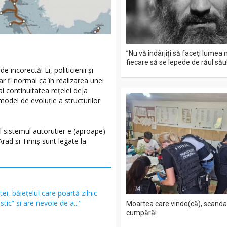
”Nu vă îndârjiți să faceți lumea 
fiecare să se lepede de răul său
 incorectă! Ei, politicienii şi
ar fi normal ca în realizarea unei
 continuitatea reţelei deja
model de evoluţie a structurilor
l sistemul autorutier e (aproape)
rad şi Timiş sunt legate la
ei, băiețelul care poartă zilnic
tic” și are nevoie de a..."
Moartea care vinde(că), scandal
cumpără!