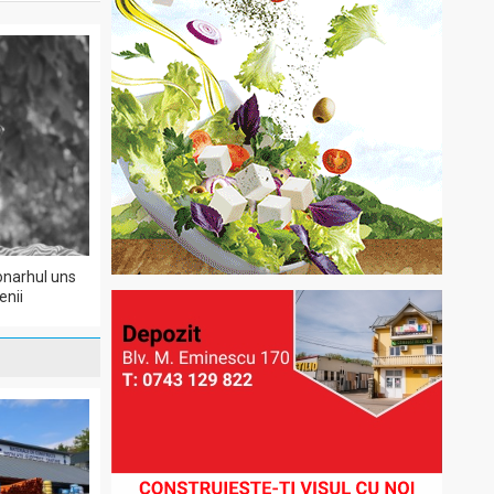
monarhul uns
enii