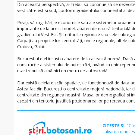
Din această perspectivă, ar trebui să continue să se dezvolt
vest către est şi sud, conform gradientului continental al dezv
Priviţi, vă rog, hărţile economice sau ale sistemelor urbane a
importante de la acest model, abateri de natură teritorială de
gradientului Vest-Est. Şi teritoriile regionale sau cele subregi
Carpaţi au propriile lor centralităţi, unele regionale, altele s
Craiova, Galaţi.
Bucureştiul e el însuşi o abatere de la această normă. Dacă 
construcţie a sistemului de autostrăzi, având ca unic reper n
n-ar trebui să aibă nici un metru de autostradă.
Dar există celelate scări spaţiale, ce funcţionează de data ac
Astea fac din Bucureşti o centralitate majoră naţională, iar d
centralitate din regiunea noastră. Masa lor demografică şi int
aşezări din teritoriu justifică poziţionarea lor pe reţeaua cont
CITEȘTE ȘI:
"Cân
salvarea e necesa