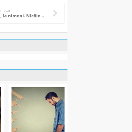
următor
Ca la noi, la nimeni. Nicăieri nu există atâta vulgaritate precum în România