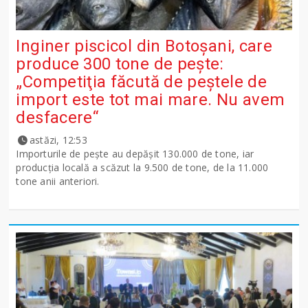
Inginer piscicol din Botoşani, care
produce 300 tone de peşte:
„Competiţia făcută de peştele de
import este tot mai mare. Nu avem
desfacere“
astăzi, 12:53
Importurile de peşte au depăşit 130.000 de tone, iar
producţia locală a scăzut la 9.500 de tone, de la 11.000
tone anii anteriori.