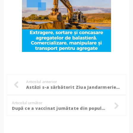
Articolul anterior
Astăzi s-a sărbătorit Ziua Jandarmeriei Române. Bazele instituției au fost puse la 1850 de domnitorul Grigore Alexandru Ghica, botoșănean la origine
Articolul următor
După ce a vaccinat jumătate din populație, Israelul este prima țară care revine la normalitate. Restricțiile încep să fie eliminate