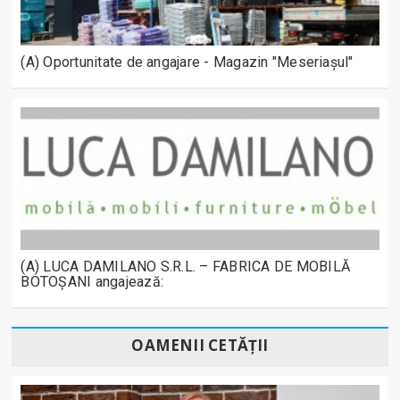
(A) Oportunitate de angajare - Magazin "Meseriașul"
(A) LUCA DAMILANO S.R.L. – FABRICA DE MOBILĂ
BOTOȘANI angajează:
OAMENII CETĂȚII