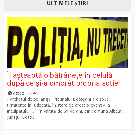
ULTIMELE ȘTIRI
Îl așteaptă o bătrânețe în celulă
după ce și-a omorât propria soție!
astăzi, 17:41
Parchetul de pe lângă Tribunalul Botoşani a dispus
trimiterea în judecată, în stare de arest preventiv, a
inculpatului Ț.I., în vârstă de 69 de ani, din comuna Albești,
județul Botoș...