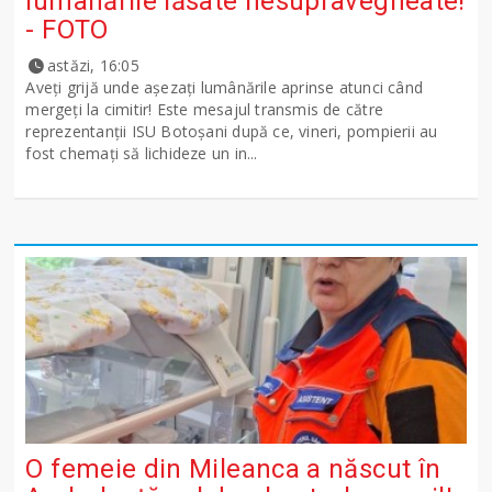
lumânările lăsate nesupravegheate!
- FOTO
astăzi, 16:05
Aveți grijă unde așezați lumânările aprinse atunci când
mergeți la cimitir! Este mesajul transmis de către
reprezentanții ISU Botoșani după ce, vineri, pompierii au
fost chemați să lichideze un in...
O femeie din Mileanca a născut în