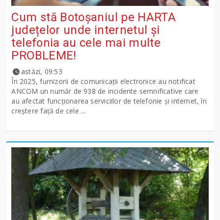
Cum stă Botoșaniul pe HARTA
județelor unde internetul și
telefonia au cele mai multe
PROBLEME!
astăzi, 09:53
În 2025, furnizorii de comunicații electronice au notificat
ANCOM un număr de 938 de incidente semnificative care
au afectat funcționarea serviciilor de telefonie și internet, în
creștere față de cele ...