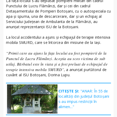
La fața locului s-au deplasat pompierii militari din cadrul
Punctului de Lucru Flămânzi, dar și cei din cadrul
Detașamentului de Pompieri Botoșani, cu o autospeciala cu
apa și spuma, una de descarcerare, dar și un echipaj al
Serviciului Județean de Ambulanta de la Flămânzi, au
anunțat reprezentanții ISU de la Botoșani.
La locul accidentului a ajuns și echipajul de terapie intensiva
mobila SMURD, care se întorcea din misiune de la Iași.
“Primii care au ajuns la fața locului au fost pompierii de la
Punctul de Lucru Flămânzi. Aceștia au scos victima de sub
utilaj. Bărbatul este în viata și a fost preluat de echipajul de
terapie intensiva mobila SMURD”,
a anunțat purtătorul de
cuvânt al ISU Botoșani, Dorina Lupu.
CITEȘTE ȘI:
"ANAR: În 55 de
localități din județul Botoșani
s-au impus restricții în
alimen..."