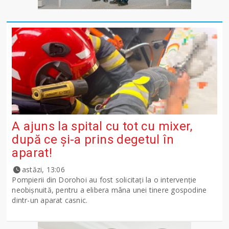
A ajuns la spital cu tot cu mixer,
după ce și-a prins degetul în
aparat!
astăzi, 13:06
Pompierii din Dorohoi au fost solicitați la o intervenție
neobișnuită, pentru a elibera mâna unei tinere gospodine
dintr-un aparat casnic.