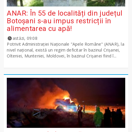
ANAR: În 55 de localități din județul
Botoșani s-au impus restricții în
alimentarea cu apă!
astăzi, 09:08
Potrivit Administraţiei Naţionale "Apele Române" (ANAR), la
nivel naţional, există un regim deficitar în bazinul Crişanei,
Olteniei, Munteniei, Moldovei, în bazinul Crişanei fiind î...