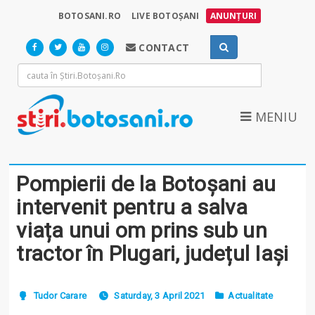
BOTOSANI.RO
LIVE BOTOȘANI
ANUNȚURI
CONTACT
MENIU
Pompierii de la Botoșani au
intervenit pentru a salva
viața unui om prins sub un
tractor în Plugari, județul Iași
Tudor Carare
Saturday, 3 April 2021
Actualitate