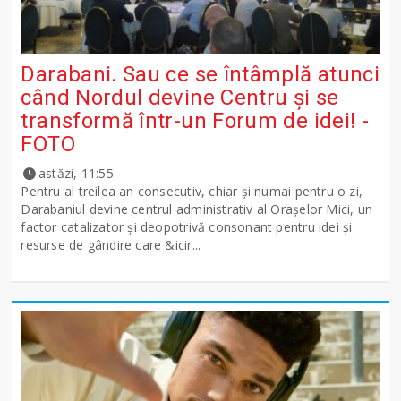
Darabani. Sau ce se întâmplă atunci
când Nordul devine Centru și se
transformă într-un Forum de idei! -
FOTO
astăzi, 11:55
Pentru al treilea an consecutiv, chiar și numai pentru o zi,
Darabaniul devine centrul administrativ al Orașelor Mici, un
factor catalizator și deopotrivă consonant pentru idei și
resurse de gândire care &icir...