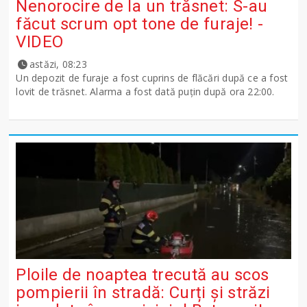
Nenorocire de la un trăsnet: S-au
făcut scrum opt tone de furaje! -
VIDEO
astăzi, 08:23
Un depozit de furaje a fost cuprins de flăcări după ce a fost
lovit de trăsnet. Alarma a fost dată puțin după ora 22:00.
Ploile de noaptea trecută au scos
pompierii în stradă: Curți și străzi