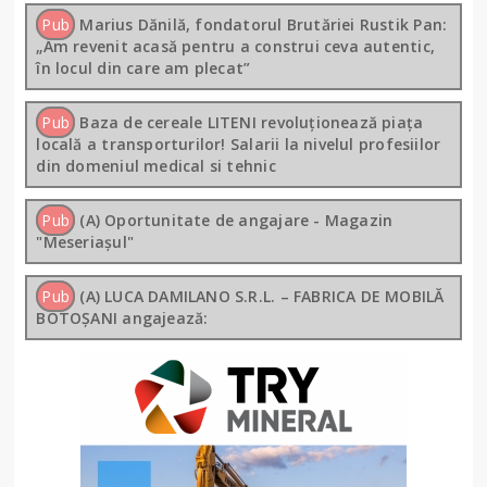
Pub
Marius Dănilă, fondatorul Brutăriei Rustik Pan:
„Am revenit acasă pentru a construi ceva autentic,
în locul din care am plecat”
Pub
Baza de cereale LITENI revoluționează piața
locală a transporturilor! Salarii la nivelul profesiilor
din domeniul medical si tehnic
Pub
(A) Oportunitate de angajare - Magazin
"Meseriașul"
Pub
(A) LUCA DAMILANO S.R.L. – FABRICA DE MOBILĂ
BOTOȘANI angajează: