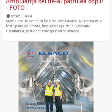
Ambulanță cel de-al patrulea copil!
- FOTO
astăzi, 14:44
Mama are 36 de ani și încă trei copii acasă. Nașterea nu a
fost lipsită de emoții, însă echipajul de la Substația
Darabani a gestionat corespunzător situația.