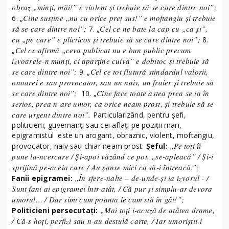
obraz „minţi, măi!” e violent şi trebuie să se care dintre noi”;
Cine susţine „nu cu orice preţ sus!” e moftangiu şi trebuie
6. „
să se care dintre noi”;
Cel ce ne bate la cap cu „ca şi”,
7. „
cu „pe care” e plicticos şi trebuie să se care dintre noi”;
8.
Cel ce afirmă „ceva publicat nu e bun public precum
„
izvoarele-n munţi, ci aparţine cuiva” e dobitoc şi trebuie să
se care dintre noi”;
Cel ce tot flutură stindardul valorii,
9. „
onoarei e sau provocator, sau un naiv, un fraier şi trebuie să
se care dintre noi”;
Cine face toate astea prea se ia în
10. „
serios, prea n-are umor, ca orice neam prost, şi trebuie să se
care urgent dintre noi”.
Particularizând, pentru şefi,
politicieni, guvernanţi sau cei aflaţi pe poziţii mari,
epigramistul este un arogant, obraznic, violent, moftangiu,
„Pe toţi îi
provocator, naiv sau chiar neam prost:
Şeful:
pune la-ncercare / Şi-apoi văzând ce pot, „se-apleacă” / Şi-i
sprijină pe-aceia care / Au şanse mici ca să-i întreacă.”;
„În sfere-nalte – de-unde-şi ia izvorul - /
Fanii epigramei:
Sunt fani ai epigramei într-atât, / Că pur şi simplu-ar devora
umorul… / Dar simt cum poanta le cam stă în gât!”;
„Mai toţi i-acuză de atâtea drame,
Politicieni persecutaţi:
/ Că-s hoţi, perfizi sau n-au destulă carte, / Iar umoriştii-i