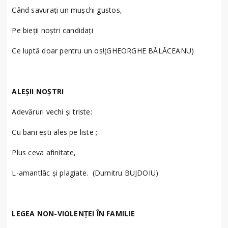
Când savuraţi un muşchi gustos,
Pe bieţii noştri candidaţi
Ce luptă doar pentru un os!(GHEORGHE BĂLĂCEANU)
ALEȘII NOȘTRI
Adevăruri vechi și triste:
Cu bani ești ales pe liste ;
Plus ceva afinitate,
L-amantlâc și plagiate. (Dumitru BUJDOIU)
LEGEA NON-VIOLENȚEI ÎN FAMILIE