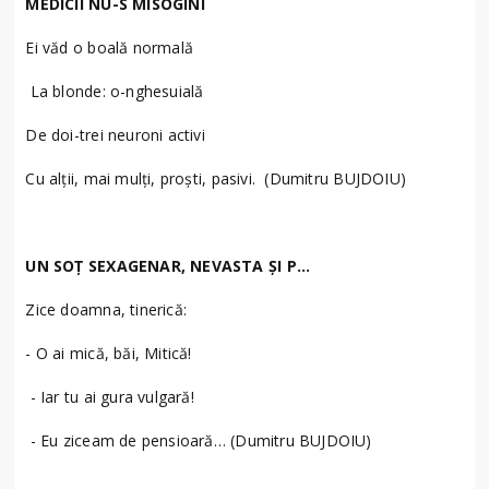
MEDICII NU-S MISOGINI
Ei văd o boală normală
La blonde: o-nghesuială
De doi-trei neuroni activi
Cu alții, mai mulți, proști, pasivi. (Dumitru BUJDOIU)
UN SOȚ SEXAGENAR, NEVASTA ȘI P…
Zice doamna, tinerică:
- O ai mică, băi, Mitică!
- Iar tu ai gura vulgară!
- Eu ziceam de pensioară… (Dumitru BUJDOIU)