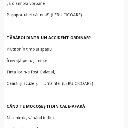
„E o simplă vorbărie
Pașaportul ei cât nu-i!” (LERU CICOARE)
TĂRĂBOI DINTR-UN ACCIDENT ORDINAR?
Plutitor în timp și spațiu
Îi învață pe ruși minte:
Ținta lor n-a fost Galațiul,
Ceară-și scuze și ... ‘nainte! (LERU CICOARE)
CÂND TE MOCOȘEȘTI DIN CALE-AFARĂ
N-ai nimic, vânând indícii,