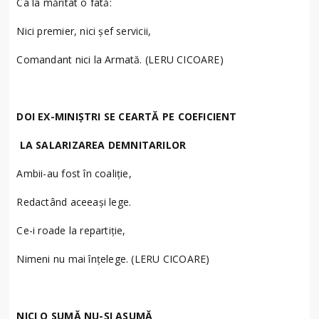
Ca la măritat o fată:
Nici premier, nici șef servicii,
Comandant nici la Armată. (LERU CICOARE)
DOI EX-MINIȘTRI SE CEARTĂ PE COEFICIENT
LA SALARIZAREA DEMNITARILOR
Ambii-au fost în coaliție,
Redactând aceeași lege.
Ce-i roade la repartiție,
Nimeni nu mai înțelege. (LERU CICOARE)
NICI O SUMĂ NU-ȘI ASUMĂ