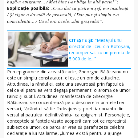
bagă-n epigrame… / Mai bine i-ar băga în altă parte!”;
„C-au dat cu pietre-n şef, e-o insolenţă
Explicaţie posibilă:
/ Şi sigur o dovadă de prosteală, / Dar pur şi simplu e-o
coincidenţă… / Că el era acolo…din greşeală!”.
CITEȘTE ȘI:
"Mesajul unui
director de liceu din Botoșani,
recompensat cu un premiu de
5.000 de le..."
Prin epigramele din această carte, Gheorghe Bălăceanu nu
este un simplu constatator, el este un om de atitudine.
Atitudinea, la rândul ei, este una savuroasă prin faptul că
cel de-al patrulea vers degajă permanent o aromă de umor
tainic şi subtil. Atitudinea manifestată de Gheorghe
Bălăceanu se concentrează pe o descriere în primele trei
versuri, făcându-l să fie îndeajuns şi poet, iar poanta din
versul al patrulea definitivându-l ca epigramist. Personajele,
conceptele şi faptele vizate acoperă cam tot ce reprezintă
subiect de umor, de parcă ar vrea să parafrazeze celebra
declaraţie a lui Mallarme, „lumea există pentru a ajunge