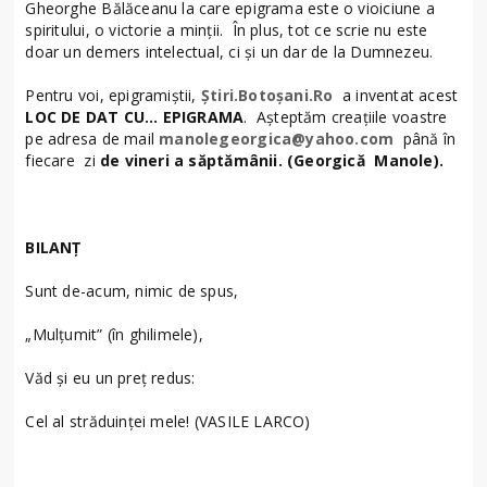
Gheorghe Bălăceanu la care epigrama este o vioiciune a
spiritului, o victorie a minţii. În plus, tot ce scrie nu este
doar un demers intelectual, ci şi un dar de la Dumnezeu.
Pentru voi, epigramiştii,
Ştiri.Botoșani.Ro
a inventat acest
LOC DE DAT CU… EPIGRAMA
. Aşteptăm creaţiile voastre
pe adresa de mail
manolegeorgica@yahoo.com
până în
fiecare zi
de vineri a săptămânii. (Georgică Manole).
BILANŢ
Sunt de-acum, nimic de spus,
„Mulţumit” (în ghilimele),
Văd şi eu un preţ redus:
Cel al străduinţei mele! (VASILE LARCO)