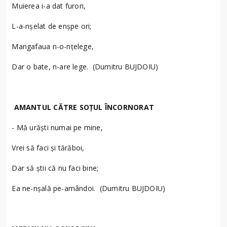
Muierea i-a dat furori,
L-a-nșelat de enșpe ori;
Mangafaua n-o-nțelege,
Dar o bate, n-are lege. (Dumitru BUJDOIU)
AMANTUL CĂTRE SOȚUL ÎNCORNORAT
- Mă urăști numai pe mine,
Vrei să faci și tărăboi,
Dar să știi că nu faci bine;
Ea ne-nșală pe-amândoi. (Dumitru BUJDOIU)