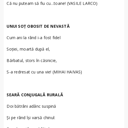
Că nu puteam să fiu cu…toane! (VASILE LARCO)
UNUI SOŢ OBOSIT DE NEVASTĂ
Cum ani la rând i-a fost fidel
Soţiei, moartă după el,
Bărbatul, stors în căsnicie,
S-a redresat cu una vie! (MIHAI HAIVAS)
SEARĂ CONJUGALĂ RURALĂ
Doi bătrâni adânc suspină
Şi pe rând îşi varsă chinul: