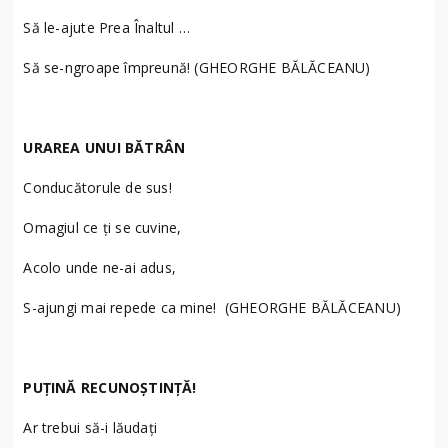
Să le-ajute Prea Înaltul …
Să se-ngroape împreună! (GHEORGHE BĂLĂCEANU)
URAREA UNUI BĂTRÂN
Conducătorule de sus!
Omagiul ce ţi se cuvine,
Acolo unde ne-ai adus,
S-ajungi mai repede ca mine! (GHEORGHE BĂLĂCEANU)
PUȚINĂ RECUNOȘTINȚĂ!
Ar trebui să-i lăudaţi