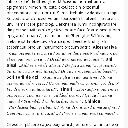
într-o carte”, la Gheorghe Bălăceanu, normal „într-o
epigramă”. Nimeni nu este expulzat din orizontul
observaţional al autorului. Şi mai trebuie evidenţiat un fapt.
Se vede clar că acest volum reprezintă bijuteriile literare ale
unui remarcabil psiholog. Descrierea lumii înconjurătoare
din perspectivă psihologică se poate face foarte bine şi prin
epigramă, doar că, asemenea lui Gheorghe Bălăceanu,
trebuie să fii obiectiv, să anticipezi feedbeck-ul şi să
stăpâneşti bine un instrument precum satira:
Alternativă:
„Cam perimat i se părea / Să ia un dinte pentru dinte, / Căci
el nevoie n-ar avea… / Decât de o măsea de minte.”;
Unii
„Atât se simt de ataşaţi / De ţara mamă
`
ncât regret /
aleşi:
Să spun că par neînţărcaţi, / De sug şi-acuma…din buget.”;
„O spun pe şleau căci am temei / Şi nu
Scriitorii de azi:
aiurea dau din gură, / Că cei mai mulţi chiar n-au condei…/
Fiindcă scriu la tastatură!”;
„Speranţa-şi pune-n ei
Tinerii:
poporul, / Căci numai ei, sfidând ocara, / Îşi iau în mână
viitorul / Schimbând cu hotărâre…ţara.”;
Ghinion:
„Pierdusem bani şi abătut, / Voind de-un gard a mă susţine, /
Cum l-am atins, a şi căzut… / Precis era mai beat ca mine!”.
Citesc cu plăcere câţiva epigramişti, printre ei aflându-se şi