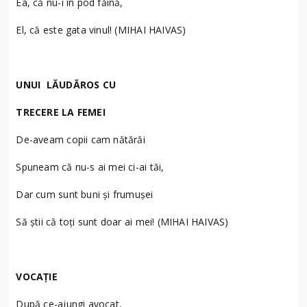
Ea, că nu-i în pod făină,
El, că este gata vinul! (MIHAI HAIVAS)
UNUI LĂUDĂROS CU
TRECERE LA FEMEI
De-aveam copii cam nătărăi
Spuneam că nu-s ai mei ci-ai tăi,
Dar cum sunt buni şi frumuşei
Să ştii că toţi sunt doar ai mei! (MIHAI HAIVAS)
VOCAŢIE
După ce-ajungi avocat,