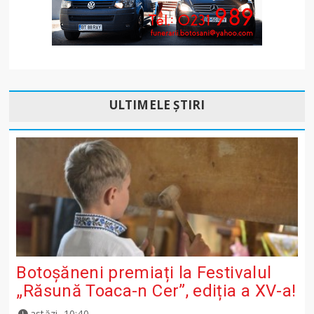
ULTIMELE ȘTIRI
Botoșăneni premiați la Festivalul
„Răsună Toaca-n Cer”, ediția a XV-a!
astăzi, 10:40