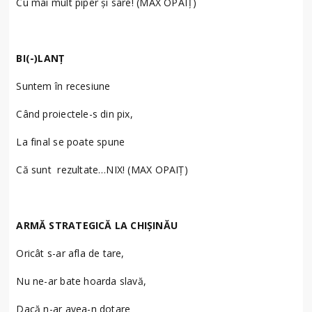
Cu mai mult piper și sare! (MAX OPAIȚ)
BI(-)LANȚ
Suntem în recesiune
Când proiectele-s din pix,
La final se poate spune
Că sunt rezultate…NIX! (MAX OPAIȚ)
ARMĂ STRATEGICĂ LA CHIŞINĂU
Oricât s-ar afla de tare,
Nu ne-ar bate hoarda slavă,
Dacă n-ar avea-n dotare