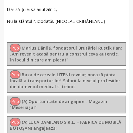
Dar să-ți iei salariul zilnic,
Nu la sfântul Niciodată!. (NICOLAE CRIHĂNEANU)
Pub
Marius Dănilă, fondatorul Brutăriei Rustik Pan:
„Am revenit acasă pentru a construi ceva autentic,
în locul din care am plecat”
Pub
Baza de cereale LITENI revoluționează piața
locală a transporturilor! Salarii la nivelul profesiilor
din domeniul medical si tehnic
Pub
(A) Oportunitate de angajare - Magazin
"Meseriașul"
Pub
(A) LUCA DAMILANO S.R.L. – FABRICA DE MOBILĂ
BOTOȘANI angajează: