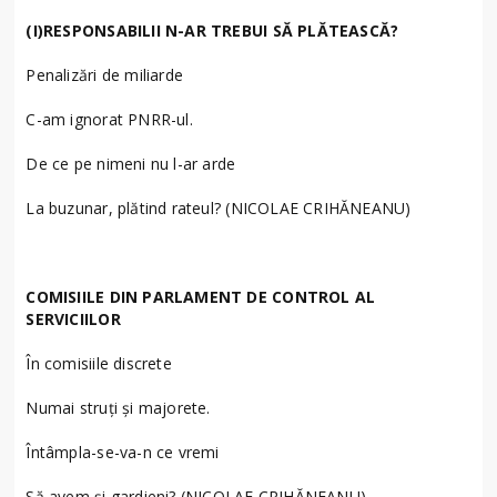
(I)RESPONSABILII N-AR TREBUI SĂ PLĂTEASCĂ?
Penalizări de miliarde
C-am ignorat PNRR-ul.
De ce pe nimeni nu l-ar arde
La buzunar, plătind rateul? (NICOLAE CRIHĂNEANU)
COMISIILE DIN PARLAMENT DE CONTROL AL
SERVICIILOR
În comisiile discrete
Numai struți și majorete.
Întâmpla-se-va-n ce vremi
Să avem și gardieni? (NICOLAE CRIHĂNEANU)