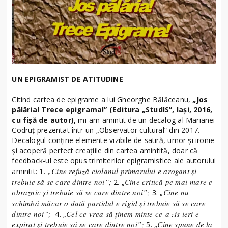
UN EPIGRAMIST DE ATITUDINE
Citind cartea de epigrame a lui Gheorghe Bălăceanu,
„Jos
pălăria! Trece epigrama!” (Editura „StudIS”, Iaşi, 2016,
cu fişă de autor),
mi-am amintit de un decalog al Marianei
Codruţ prezentat într-un „Observator cultural” din 2017.
Decalogul conţine elemente vizibile de satiră, umor şi ironie
şi acoperă perfect creaţiile din cartea amintită, doar că
feedback-ul este opus trimiterilor epigramistice ale autorului
„Cine refuză ciolanul primarului e arogant şi
amintit: 1.
trebuie să se care dintre noi”;
Cine critică pe mai-mare e
2. „
obraznic şi trebuie să se care dintre noi”;
Cine nu
3. „
schimbă măcar o dată partidul e rigid şi trebuie să se care
dintre noi”;
Cel ce vrea să ţinem minte ce-a zis ieri e
4. „
expirat şi trebuie să se care dintre noi”;
Cine spune de la
5. „