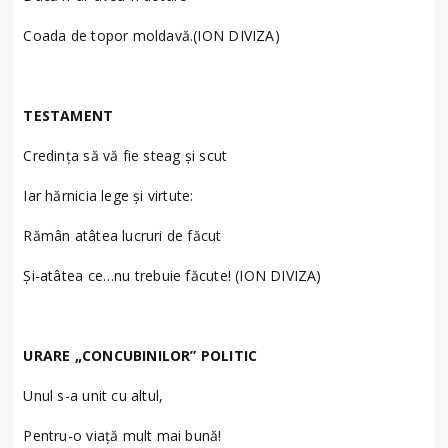
Coada de topor moldavă.(ION DIVIZA)
TESTAMENT
Credinţa să vă fie steag şi scut
Iar hărnicia lege şi virtute:
Rămân atâtea lucruri de făcut
Şi-atâtea ce…nu trebuie făcute! (ION DIVIZA)
URARE „CONCUBINILOR” POLITIC
Unul s-a unit cu altul,
Pentru-o viaţă mult mai bună!