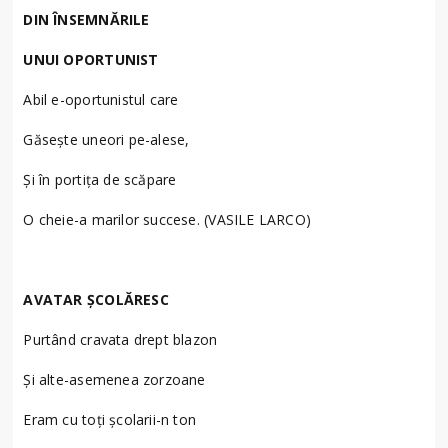
DIN ÎNSEMNĂRILE
UNUI OPORTUNIST
Abil e-oportunistul care
Găseşte uneori pe-alese,
Şi în portiţa de scăpare
O cheie-a marilor succese. (VASILE LARCO)
AVATAR ŞCOLĂRESC
Purtând cravata drept blazon
Şi alte-asemenea zorzoane
Eram cu toţi şcolarii-n ton