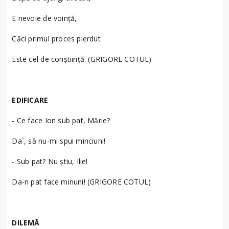
E nevoie de voinţă,
Căci primul proces pierdut
Este cel de conştiinţă. (GRIGORE COTUL)
EDIFICARE
- Ce face Ion sub pat, Mărie?
Da`, să nu-mi spui minciuni!
- Sub pat? Nu ştiu, Ilie!
Da-n pat face minuni! (GRIGORE COTUL)
DILEMĂ