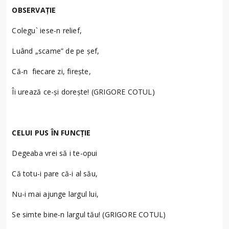
OBSERVAŢIE
Colegu` iese-n relief,
Luând „scame” de pe şef,
Că-n fiecare zi, fireşte,
Îi urează ce-şi doreşte! (GRIGORE COTUL)
CELUI PUS ÎN FUNCŢIE
Degeaba vrei să i te-opui
Că totu-i pare că-i al său,
Nu-i mai ajunge largul lui,
Se simte bine-n largul tău! (GRIGORE COTUL)