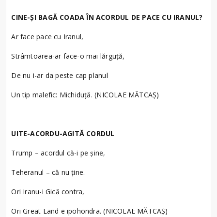
CINE-ȘI BAGĂ COADA ÎN ACORDUL DE PACE CU IRANUL?
Ar face pace cu Iranul,
Strâmtoarea-ar face-o mai lărguță,
De nu i-ar da peste cap planul
Un tip malefic: Michiduță. (NICOLAE MĂTCAȘ)
UITE-ACORDU-AGITĂ CORDUL
Trump – acordul că-i pe șine,
Teheranul – că nu ține.
Ori Iranu-i Gică contra,
Ori Great Land e ipohondra. (NICOLAE MĂTCAȘ)