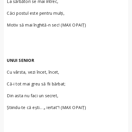
La sărbători se mai întrec,
Căci postul este pentru mulți,
Motiv să mai înghită-n sec! (MAX OPAIȚ)
UNUI SENIOR
Cu vârsta, vezi încet, încet,
Că-i tot mai greu să fii bărbat;
Din asta nu faci un secret,
Știindu-te că ești... „ iertat”! (MAX OPAIȚ)