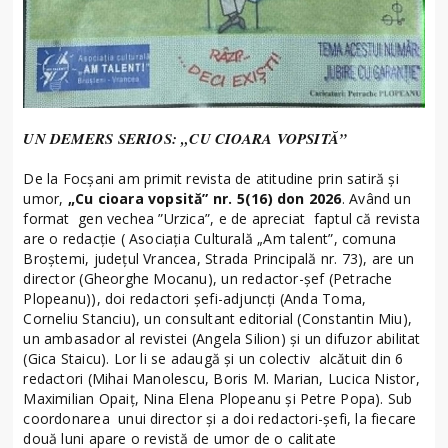
UN DEMERS SERIOS: „CU CIOARA VOPSITĂ”
De la Focșani am primit revista de atitudine prin satiră și
umor,
„Cu cioara vopsită” nr. 5(16) don 2026
. Având un
format gen vechea ”Urzica”, e de apreciat faptul că revista
are o redacție ( Asociația Culturală „Am talent”, comuna
Broștemi, județul Vrancea, Strada Principală nr. 73), are un
director (Gheorghe Mocanu), un redactor-șef (Petrache
Plopeanu)), doi redactori șefi-adjuncți (Anda Toma,
Corneliu Stanciu), un consultant editorial (Constantin Miu),
un ambasador al revistei (Angela Silion) și un difuzor abilitat
(Gica Staicu). Lor li se adaugă și un colectiv alcătuit din 6
redactori (Mihai Manolescu, Boris M. Marian, Lucica Nistor,
Maximilian Opaiț, Nina Elena Plopeanu și Petre Popa). Sub
coordonarea unui director și a doi redactori-șefi, la fiecare
două luni apare o revistă de umor de o calitate