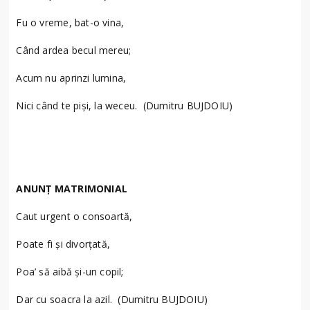
Fu o vreme, bat-o vina,
Când ardea becul mereu;
Acum nu aprinzi lumina,
Nici când te piși, la weceu. (Dumitru BUJDOIU)
ANUNȚ MATRIMONIAL
Caut urgent o consoartă,
Poate fi și divorțată,
Poa’ să aibă și-un copil;
Dar cu soacra la azil. (Dumitru BUJDOIU)