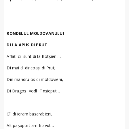
RONDELUL MOLDOVANULUI
DI LA APUS DI PRUT
Aflaţ' cî sunt di la Botșieni…
Di mai di dincoași di Prut;
Din mândru os di moldovieni,
Di Dragoș Vodî î nșieput…
Cî di ieram basarabieni,
Alt pașaport am fi avut…