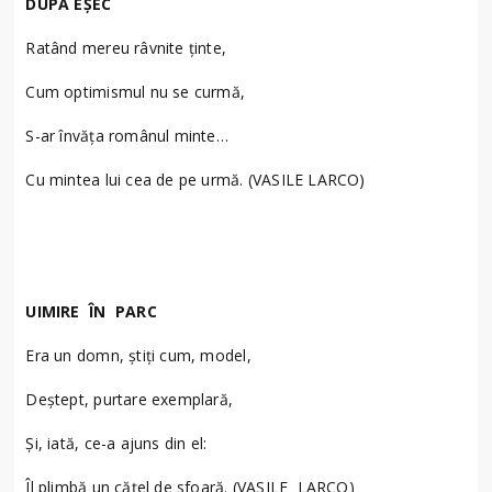
DUPĂ EȘEC
Ratând mereu râvnite ţinte,
Cum optimismul nu se curmă,
S-ar învăţa românul minte…
Cu mintea lui cea de pe urmă. (VASILE LARCO)
UIMIRE ÎN PARC
Era un domn, ştiţi cum, model,
Deştept, purtare exemplară,
Şi, iată, ce-a ajuns din el:
Îl plimbă un căţel de sfoară. (VASILE LARCO)