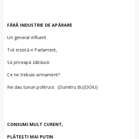
FĂRĂ INDUSTRIE DE APĂRARE
Un general influent
Tot insistă-n Parlament,
Să priceapă zăbăucii:
Ce ne trebuie-armament?
Ne dau tunuri politrucii. (Dumitru BUJDOIU)
CONSUMI MULT CURENT,
PLĂTEȘTI MAI PUȚIN