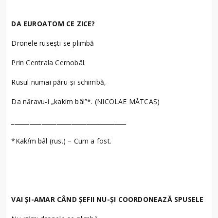
DA EUROATOM CE ZICE?
Dronele rusești se plimbă
Prin Centrala Cernobâl.
Rusul numai păru-și schimbă,
Da năravu-i „kakím bâl”*. (NICOLAE MĂTCAȘ)
______________________________________
í
*Kak
m bâl (rus.) – Cum a fost.
VAI ȘI-AMAR CÂND ȘEFII NU-ȘI COORDONEAZĂ SPUSELE