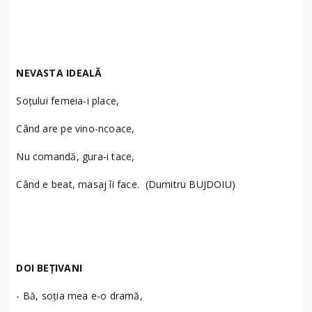
NEVASTA IDEALĂ
Soțului femeia-i place,
Când are pe vino-ncoace,
Nu comandă, gura-i tace,
Când e beat, masaj îi face. (Dumitru BUJDOIU)
DOI BEȚIVANI
- Bă, soția mea e-o dramă,