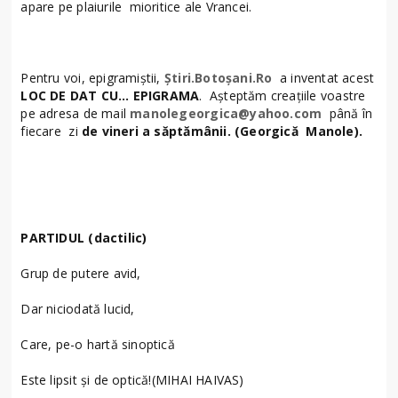
apare pe plaiurile mioritice ale Vrancei.
Pentru voi, epigramiştii,
Ştiri.Botoșani.Ro
a inventat acest
LOC DE DAT CU… EPIGRAMA
. Aşteptăm creaţiile voastre
pe adresa de mail
manolegeorgica@yahoo.com
până în
fiecare zi
de vineri a săptămânii. (Georgică Manole).
PARTIDUL (dactilic)
Grup de putere avid,
Dar niciodată lucid,
Care, pe-o hartă sinoptică
Este lipsit și de optică!(MIHAI HAIVAS)