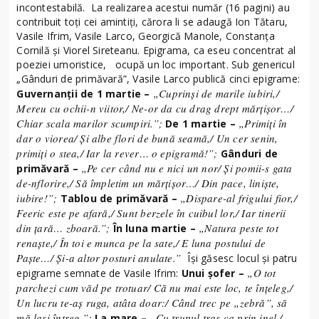
incontestabilă. La realizarea acestui număr (16 pagini) au
contribuit toți cei amintiți, cărora li se adaugă Ion Tătaru,
Vasile Ifrim, Vasile Larco, Georgică Manole, Constanța
Cornilă și Viorel Sireteanu. Epigrama, ca eseu concentrat al
poeziei umoristice, ocupă un loc important. Sub genericul
„Gânduri de primăvară”, Vasile Larco publică cinci epigrame:
„Cuprinși de marile iubiri,/
Guvernanții de 1 martie –
Mereu cu ochii-n viitor,/ Ne-or da cu drag drept mărțișor…/
Chiar scala marilor scumpiri.”;
„Primiți în
De 1 martie –
dar o viorea/ Și albe flori de bună seamă,/ Un cer senin,
primiți o stea,/ Iar la rever… o epigramă!”;
Gânduri de
„Pe cer când nu e nici un nor/ Și pomii-s gata
primăvară –
de-nflorire,/ Să împletim un mărțișor…/ Din pace, liniște,
iubire!”;
„Dispare-al frigului fior,/
Tablou de primăvară –
Feeric este pe afară,/ Sunt berzele în cuibul lor,/ Iar tinerii
din țară… zboară.”;
„Natura peste tot
În luna martie –
renaște,/ În toi e munca pe la sate,/ E luna postului de
Paște…/ Și-a altor posturi anulate.”
Își găsesc locul și patru
„O tot
epigrame semnate de Vasile Ifrim:
Unui șofer –
parchezi cum văd pe trotuar/ Că nu mai este loc, te înțeleg,/
Un lucru te-aș ruga, atâta doar:/ Când trec pe „zebră”, să
mă lași întreg.”;
„Cu trupul tras ca prin inel,/
La mare –