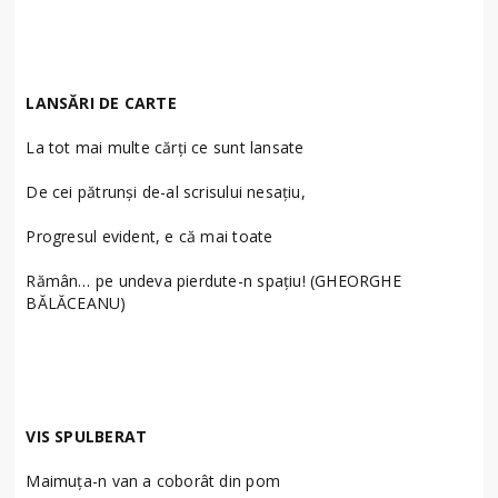
LANSĂRI DE CARTE
La tot mai multe cărţi ce sunt lansate
De cei pătrunşi de-al scrisului nesaţiu,
Progresul evident, e că mai toate
Rămân… pe undeva pierdute-n spaţiu! (GHEORGHE
BĂLĂCEANU)
VIS SPULBERAT
Maimuţa-n van a coborât din pom