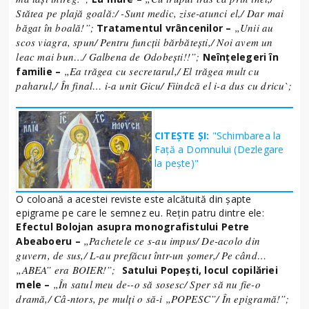
Stătea pe plajă goală:/ -Sunt medic, zise-atunci el,/ Dar mai
băgat în boală!”;
„Unii au
Tratamentul vrâncenilor –
scos viagra, spun/ Pentru funcții bărbătești,/ Noi avem un
leac mai bun…/ Galbena de Odobești!!”;
Neînțelegeri în
„Ea trăgea cu secretarul,/ El trăgea mult cu
familie –
paharul,/ În final… i-a unit Gicu/ Fiindcă el i-a dus cu dricu`;
CITEȘTE ȘI:
"Schimbarea la
Față a Domnului (Dezlegare
la peşte)"
O coloană a acestei reviste este alcătuită din șapte
epigrame pe care le semnez eu. Rețin patru dintre ele:
Efectul Bolojan asupra monografistului Petre
„Pachetele ce s-au impus/ De-acolo din
Abeaboeru –
guvern, de sus,/ L-au prefăcut într-un șomer,/ Pe când…
„ABEA” era BOIER!”;
Satului Popești, locul copilăriei
„În satul meu de--o să sosesc/ Sper să nu fie-o
mele –
dramă,/ Câ-ntors, pe mulți o să-i „POPESC”/ În epigramă!”;