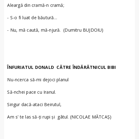
Aleargă din cramă-n cramă;
- S-o fi luat de băutură…
- Nu, mă caută, mă-njură. (Dumitru BUJDOIU)
ÎNFURIATUL DONALD CĂTRE ÎNDĂRĂTNICUL BIBI
Nu-ncerca să-mi dejoci planul
Să-nchei pace cu Iranul.
Singur dacă-ataci Beirutul,
Am s’ te las să-ți rupi și gâtul. (NICOLAE MĂTCAȘ)