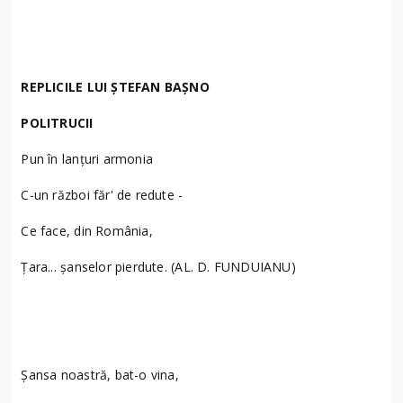
REPLICILE LUI ȘTEFAN BAȘNO
POLITRUCII
Pun în lanțuri armonia
C-un război făr' de redute -
Ce face, din România,
Țara... șanselor pierdute. (AL. D. FUNDUIANU)
Șansa noastră, bat-o vina,