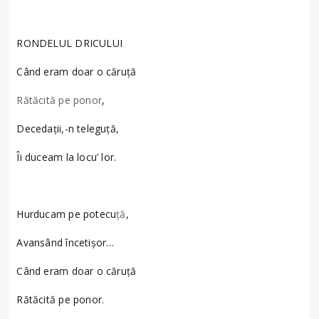
RONDELUL
DRICULUI
Când eram doar o căruţă
Rătăcită pe ponor
,
Decedaţii,-n teleguţă,
Îi duceam la locu’ lor.
Hurducam pe potecu
ţă
,
Avansând încetișor…
Când eram doar o căruţă
Rătăcită pe ponor.