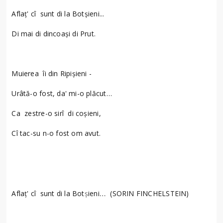
Aflaţ' cî sunt di la Botșieni...
Di mai di dincoași di Prut.
Muierea îi din Ripișieni -
Urâtă-o fost, da' mi-o plăcut…
Ca zestre-o sirî di coșieni,
Cî tac-su n-o fost om avut.
…
Aflaţ' cî sunt di la Bot
ș
ieni
(SORIN FINCHELSTEIN)