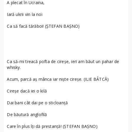
A plecat în Ucraina,
Iară ukrii vin la noi
Ca să facă tărăboi! (ȘTEFAN BAȘNO)
Ca să-mi treacă pofta de cireșe, ieri am băut un pahar de
whisky.
Acum, parcă aș mânca iar niște cireșe. (ILIE BÂTCĂ)
Cireșe dacă iei o kilă
Dai bani cât dai pe o sticloanță
De băutură anglofilă
Care în plus îți dă prestanță! (ȘTEFAN BAȘNO)