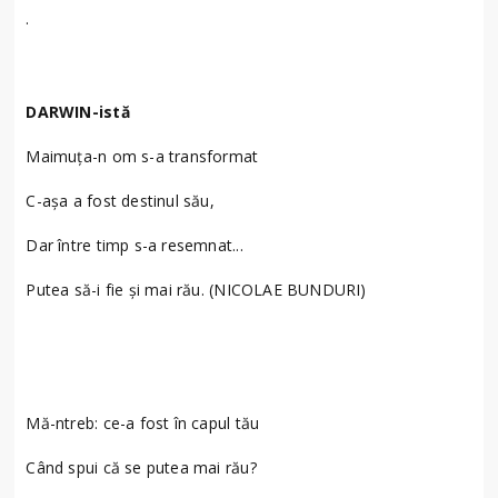
·
DARWIN-istă
Maimuţa-n om s-a transformat
C-aşa a fost destinul său,
Dar între timp s-a resemnat...
Putea să-i fie şi mai rău. (NICOLAE BUNDURI)
Mă-ntreb: ce-a fost în capul tău
Când spui că se putea mai rău?