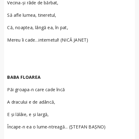
Vecina-şi râde de bărbat,
Să afle lumea, tineretul,
Că, noaptea, lângă ea, în pat,
Mereu îi cade…internetul! (NICĂ JANET)
BABA FLOAREA
Păi groapa-n care cade încă
A dracului e de adâncă,
E și lălâie, e și largă,
Încape-n ea o lume-ntreagă... (ȘTEFAN BAȘNO)