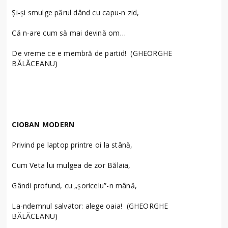
Şi-şi smulge părul dând cu capu-n zid,
Că n-are cum să mai devină om…
De vreme ce e membră de partid! (GHEORGHE
BĂLĂCEANU)
CIOBAN MODERN
Privind pe laptop printre oi la stână,
Cum Veta lui mulgea de zor Bălaia,
Gândi profund, cu „şoricelu”-n mână,
La-ndemnul salvator: alege oaia! (GHEORGHE
BĂLĂCEANU)