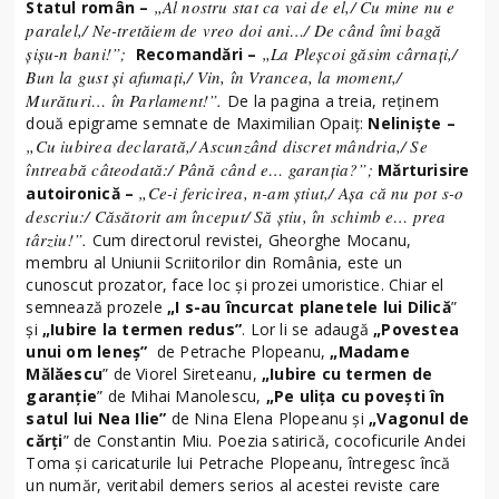
„Al nostru stat ca vai de el,/ Cu mine nu e
Statul român –
paralel,/ Ne-tretăiem de vreo doi ani…/ De când îmi bagă
șișu-n bani!”;
„La Pleșcoi găsim cârnați,/
Recomandări –
Bun la gust și afumați,/ Vin, în Vrancea, la moment,/
Murături… în Parlament!”.
De la pagina a treia, reținem
două epigrame semnate de Maximilian Opaiț:
Neliniște –
„Cu iubirea declarată,/ Ascunzând discret mândria,/ Se
întreabă câteodată:/ Până când e… garanția?”;
Mărturisire
„Ce-i fericirea, n-am știut,/ Așa că nu pot s-o
autoironică –
descriu:/ Căsătorit am început/ Să știu, în schimb e… prea
târziu!”.
Cum directorul revistei, Gheorghe Mocanu,
membru al Uniunii Scriitorilor din România, este un
cunoscut prozator, face loc și prozei umoristice. Chiar el
semnează prozele
„I s-au încurcat planetele lui Dilică
”
și
„Iubire la termen redus”
. Lor li se adaugă
„Povestea
unui om leneș”
de Petrache Plopeanu,
„Madame
Mălăescu
” de Viorel Sireteanu,
„Iubire cu termen de
garanție
” de Mihai Manolescu,
„Pe ulița cu povești în
satul lui Nea Ilie”
de Nina Elena Plopeanu și
„Vagonul de
cărți
” de Constantin Miu. Poezia satirică, cocoficurile Andei
Toma și caricaturile lui Petrache Plopeanu, întregesc încă
un număr, veritabil demers serios al acestei reviste care