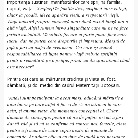
importanța susținerii manifestărilor care sprijină familia,
"Susțineți în familia dvs., susțineți între colegi,
copilul, viața.
chiar la școală, ideea apărării vieții, a respectării vieții.
Viața noastră proprie contează doar dacă există lângă noi o
altă viață. Altfel suntem într-o singurătate care nu ne va face
fericiți niciodată. Vă solicit, fiecare în parte poate face mare
lucru, dar ne putem cere drepturile și împreună. Marșul de
față a fost un astfel de eveniment. Cei care își asumă
responsabilitatea să lupte pentru viață trebuie sprijiniți
printr-o semnătură pe o petiție, printr-un da spus atunci când
este necesar".
Printre cei care au mărturisit credința și Viața au fost,
sâmbătă, și doi medici din cadrul Maternității Botoșani.
"Astăzi sunt participant la acest marș, aducând mărturie a
unui lucru pe care altfel îl fac zi de zi: un miracol la care
asist, și anume viața, din momentul concepției ei. Chiar
dinainte de concepție, pentru că nu de puține ori mi-a fost
dat să văd și să mi se confirme că suntem noi, femeile, alese
pentru a fi mame de către copiii noștri de dinainte de
concepție. Aș aduce câteva cuvinte de laudă unei persoane