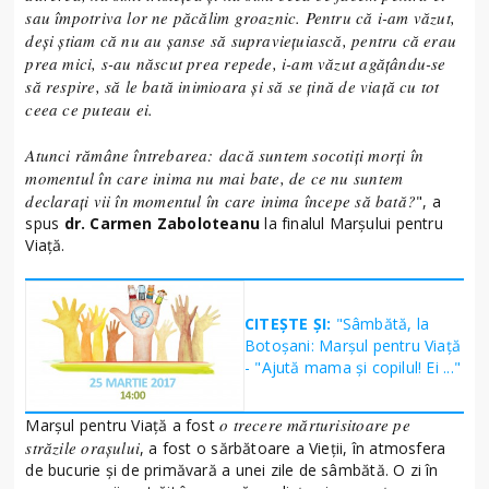
sau împotriva lor ne păcălim groaznic. Pentru că i-am văzut,
deși știam că nu au șanse să supraviețuiască, pentru că erau
prea mici, s-au născut prea repede, i-am văzut agățându-se
să respire, să le bată inimioara și să se țină de viață cu tot
ceea ce puteau ei.
Atunci rămâne întrebarea: dacă suntem socotiți morți în
momentul în care inima nu mai bate, de ce nu suntem
declarați vii în momentul în care inima începe să bată?
", a
spus
dr. Carmen Zaboloteanu
la finalul Marșului pentru
Viață.
CITEȘTE ȘI:
"Sâmbătă, la
Botoșani: Marșul pentru Viață
- "Ajută mama și copilul! Ei ..."
o trecere mărturisitoare pe
Marșul pentru Viață a fost
străzile orașului
, a fost o sărbătoare a Vieții, în atmosfera
de bucurie și de primăvară a unei zile de sâmbătă. O zi în