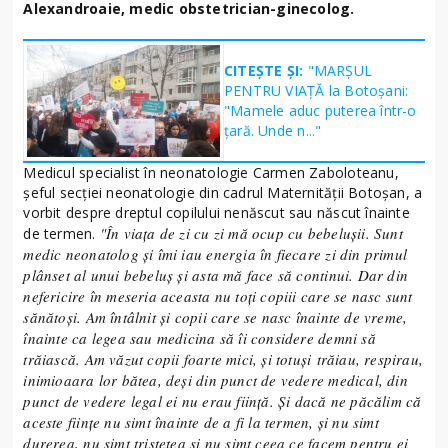
Alexandroaie, medic obstetrician-ginecolog.
CITEȘTE ȘI:
"MARȘUL
PENTRU VIAȚĂ la Botoșani:
"Mamele aduc puterea într-o
țară. Unde n..."
Medicul specialist în neonatologie Carmen Zaboloteanu,
şeful secţiei neonatologie din cadrul Maternităţii Botoșan, a
vorbit despre dreptul copilului nenăscut sau născut înainte
"În viața de zi cu zi mă ocup cu bebelușii. Sunt
de termen.
medic neonatolog și îmi iau energia în fiecare zi din primul
plânset al unui bebeluș și asta mă face să continui. Dar din
nefericire în meseria aceasta nu toți copiii care se nasc sunt
sănătoși. Am întâlnit și copii care se nasc înainte de vreme,
înainte ca legea sau medicina să îi considere demni să
trăiască. Am văzut copii foarte mici, și totuși trăiau, respirau,
inimioaara lor bătea, deși din punct de vedere medical, din
punct de vedere legal ei nu erau ființă. Și dacă ne păcălim că
aceste ființe nu simt înainte de a fi la termen, și nu simt
durerea, nu simt tristețea și nu simt ceea ce facem pentru ei