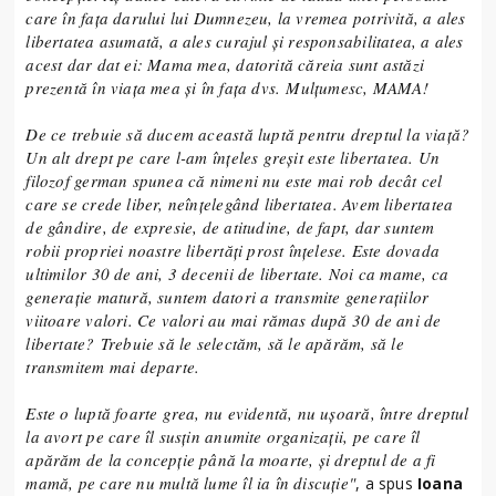
care în fața darului lui Dumnezeu, la vremea potrivită, a ales
libertatea asumată, a ales curajul și responsabilitatea, a ales
acest dar dat ei: Mama mea, datorită căreia sunt astăzi
prezentă în viața mea și în fața dvs. Mulțumesc, MAMA!
De ce trebuie să ducem această luptă pentru dreptul la viață?
Un alt drept pe care l-am înțeles greșit este libertatea. Un
filozof german spunea că nimeni nu este mai rob decât cel
care se crede liber, neînțelegând libertatea. Avem libertatea
de gândire, de expresie, de atitudine, de fapt, dar suntem
robii propriei noastre libertăți prost înțelese. Este dovada
ultimilor 30 de ani, 3 decenii de libertate. Noi ca mame, ca
generație matură, suntem datori a transmite generațiilor
viitoare valori. Ce valori au mai rămas după 30 de ani de
libertate? Trebuie să le selectăm, să le apărăm, să le
transmitem mai departe.
Este o luptă foarte grea, nu evidentă, nu ușoară, între dreptul
la avort pe care îl susțin anumite organizații, pe care îl
apărăm de la concepție până la moarte, și dreptul de a fi
mamă, pe care nu multă lume îl ia în discuție"
, a spus
Ioana