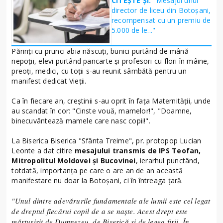
CITEȘTE ȘI:
"Mesajul unui
director de liceu din Botoșani,
recompensat cu un premiu de
5.000 de le..."
Părinți cu prunci abia născuți, bunici purtând de mână
nepoții, elevi purtând pancarte și profesori cu flori în mâine,
preoți, medici, cu toții s-au reunit sâmbătă pentru un
manifest dedicat Vieții.
Ca în fiecare an, creștinii s-au oprit în fața Maternităţii, unde
au scandat în cor: "Cinste vouă, mamelor!", "Doamne,
binecuvântează mamele care nasc copii!".
La Biserica Biserica "Sfânta Treime", pr. protopop Lucian
Leonte a dat citire
mesajului transmis de IPS Teofan,
Mitropolitul Moldovei și Bucovinei
, ierarhul punctând,
totdată, importanța pe care o are an de an această
manifestare nu doar la Botoșani, ci în întreaga țară.
"Unul dintre adevărurile fundamentale ale lumii este cel legat
de dreptul fiecărui copil de a se naște. Acest drept este
mărtusirit de Dumnezeu, de Biserică și de legea firii. În