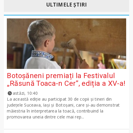
ULTIMELE ȘTIRI
Botoșăneni premiați la Festivalul
„Răsună Toaca-n Cer”, ediția a XV-a!
astăzi, 10:40
La această ediție au participat 30 de copii și tineri din
județele Suceava, Iași și Botoșani, care și-au demonstrat
măiestria în interpretarea la toacă, contribuind la
promovarea uneia dintre cele mai rep...