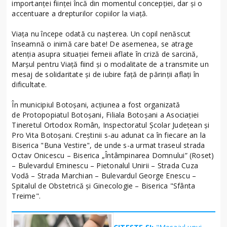
importanței ființei încă din momentul concepției, dar și o
accentuare a drepturilor copiilor la viață.
Viața nu începe odată cu nașterea. Un copil nenăscut
înseamnă o inimă care bate! De asemenea, se atrage
atenția asupra situației femeii aflate în criză de sarcină,
Marșul pentru Viață fiind și o modalitate de a transmite un
mesaj de solidaritate și de iubire față de părinții aflați în
dificultate.
În municipiul Botoșani, acțiunea a fost organizată
de Protopopiatul Botoşani, Filiala Botoşani a Asociaţiei
Tineretul Ortodox Român, Inspectoratul Şcolar Judeţean şi
Pro Vita Botoşani. Creștinii s-au adunat ca în fiecare an la
Biserica "Buna Vestire", de unde s-a urmat traseul strada
Octav Onicescu – Biserica „Întâmpinarea Domnului” (Roset)
– Bulevardul Eminescu – Pietonalul Unirii – Strada Cuza
Vodă – Strada Marchian – Bulevardul George Enescu –
Spitalul de Obstetrică şi Ginecologie – Biserica "Sfânta
Treime".