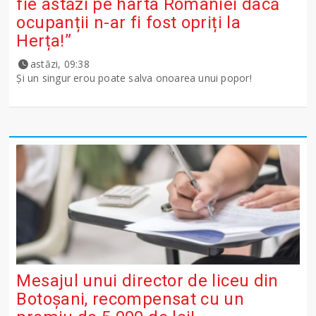
fie astăzi pe harta României dacă
ocupanții n-ar fi fost opriți la
Herța!”
astăzi, 09:38
Și un singur erou poate salva onoarea unui popor!
Mesajul unui director de liceu din
Botoșani, recompensat cu un