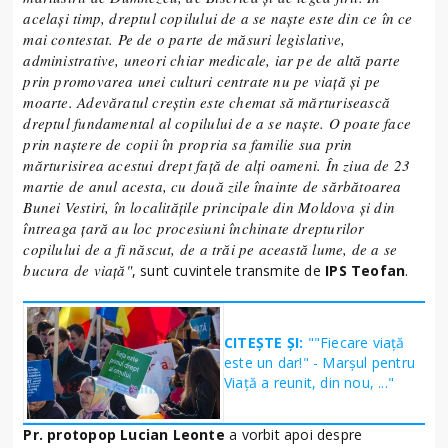
același timp, dreptul copilului de a se naște este din ce în ce
mai contestat. Pe de o parte de măsuri legislative,
administrative, uneori chiar medicale, iar pe de altă parte
prin promovarea unei culturi centrate nu pe viață și pe
moarte. Adevăratul creștin este chemat să mărturisească
dreptul fundamental al copilului de a se naște. O poate face
prin naștere de copii în propria sa familie sua prin
mărturisirea acestui drept față de alți oameni. În ziua de 23
martie de anul acesta, cu două zile înainte de sărbătoarea
Bunei Vestiri, în localitățile principale din Moldova și din
întreaga țară au loc procesiuni închinate drepturilor
copilului de a fi născut, de a trăi pe această lume, de a se
bucura de viață"
, sunt cuvintele transmite de
IPS Teofan
.
CITEȘTE ȘI:
""Fiecare viață
este un dar!" - Marșul pentru
Viață a reunit, din nou, ..."
Pr. protopop Lucian Leonte
a vorbit apoi despre