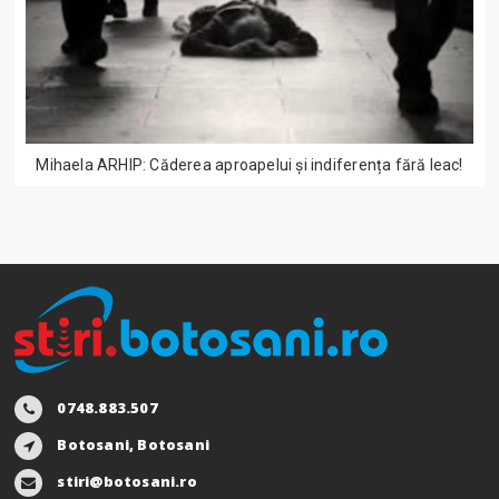
Mihaela ARHIP: Căderea aproapelui și indiferența fără leac!
0748.883.507
Botosani, Botosani
stiri@botosani.ro