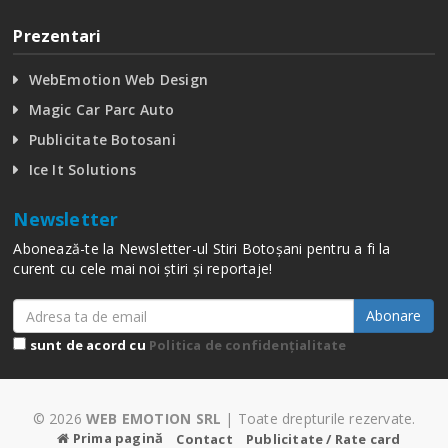
Prezentari
WebEmotion Web Design
Magic Car Parc Auto
Publicitate Botosani
Ice It Solutions
Newsletter
Abonează-te la Newsletter-ul Stiri Botoșani pentru a fi la
curent cu cele mai noi știri și reportaje!
Abonare
sunt de acord cu
Politica de confidențialitate
© 2026
WEB EMOTION SRL
| Toate drepturile rezervate.
Prima pagină
Contact
Publicitate / Rate card