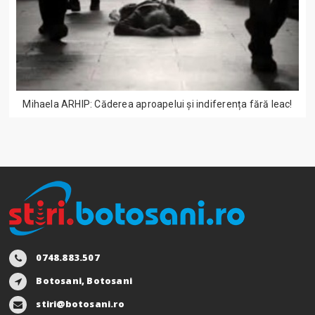
Mihaela ARHIP: Căderea aproapelui și indiferența fără leac!
0748.883.507
Botosani, Botosani
stiri@botosani.ro