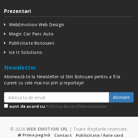
Prezentari
WebEmotion Web Design
Magic Car Parc Auto
Publicitate Botosani
Ice It Solutions
Newsletter
Abonează-te la Newsletter-ul Stiri Botoșani pentru a fi la
curent cu cele mai noi știri și reportaje!
Abonare
sunt de acord cu
Politica de confidențialitate
© 2026
WEB EMOTION SRL
| Toate drepturile rezervate.
Prima pagină
Contact
Publicitate / Rate card