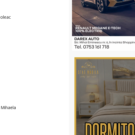
Poleac
i Mihaela