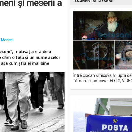
meni şi meserii a
OAMENI ȘI MESERII
 Meserii
serii"
, motivaţia era de a
le dăm o faţă şi un nume acelor
a aşa cum ştiu ei mai bine
Între ciocan şi nicovală: lupta de
făurarului potcovar FOTO, VIDE