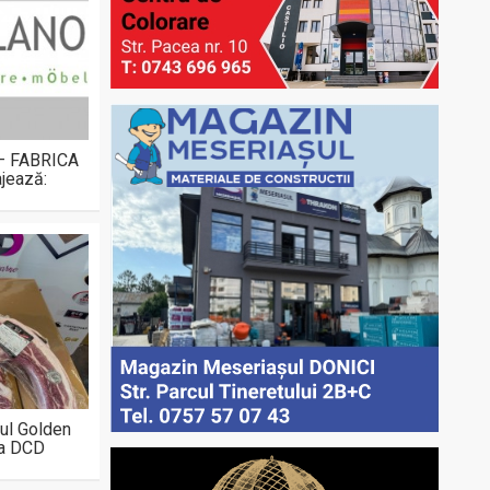
 – FABRICA
jează:
ul Golden
la DCD