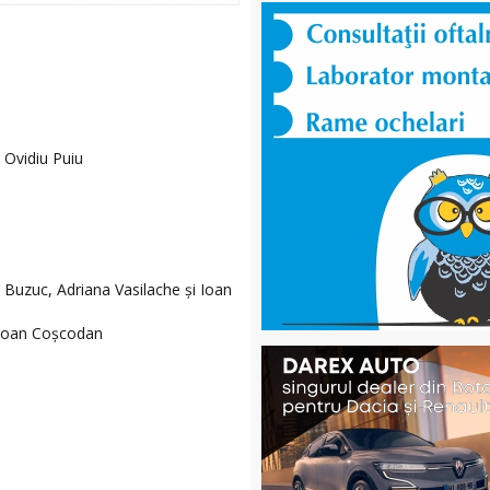
 Ovidiu Puiu
a Buzuc, Adriana Vasilache şi Ioan
şi Ioan Coşcodan