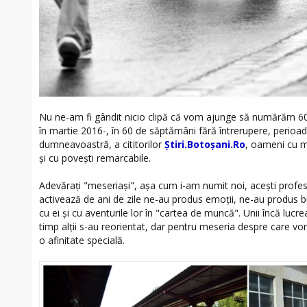
Nu ne-am fi gândit nicio clipă că vom ajunge să numărăm 60
în martie 2016-, în 60 de săptămâni fără întrerupere, perioa
dumneavoastră, a cititorilor
Ştiri.Botoşani.Ro
, oameni cu me
şi cu poveşti remarcabile.
Adevăraţi "meseriaşi", aşa cum i-am numit noi, aceşti profesi
activează de ani de zile ne-au produs emoţii, ne-au produs 
cu ei şi cu aventurile lor în "cartea de muncă". Unii încă lucrea
timp alţii s-au reorientat, dar pentru meseria despre care vo
o afinitate specială.