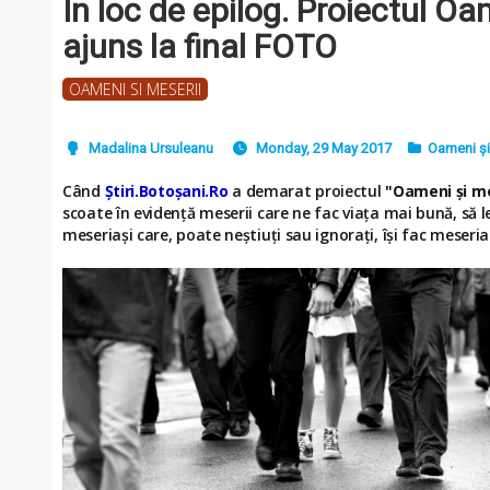
În loc de epilog. Proiectul Oa
ajuns la final FOTO
OAMENI SI MESERII
Madalina Ursuleanu
Monday, 29 May 2017
Oameni și
Când
Ştiri.Botoşani.Ro
a demarat proiectul
"Oameni şi me
scoate în evidenţă meserii care ne fac viaţa mai bună, să 
meseriaşi care, poate neştiuţi sau ignoraţi, îşi fac meseri