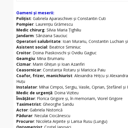
Oameni şi meserii:
Poliţist
: Gabriela Aparaschivei şi Constantin Cuti
Pompier
: Laurenţiu Grămescu
Medic chirurg
: Silvia Maria Ţighiliu
Jandarm
: Sânziana Sauciuc
Operatori salubritate
: Ioan Murariu, Constantin Luchian şi
Asistent social
: Beatrice Siminiuc
Croitor
: Doina Piaskovschi şi Ovidiu Gagiuc
Geamgiu
: Mina Brumariu
Cizmar
: Marin Ghiţun şi Ioan Azanfiri
Ceasornicar
: Constanţa Rotaru şi Maricica Paiu
Coafor, frizer, manichiurist
: Alexandra Hriţcu şi Alexandr
Huţu
Instalator
: Mihai Cimpoi, Sergiu, Vasile, Ciprian, Ştefănel 
Medic de urgenţă
: Doina Viziteu
Învăţător
: Florica Grigore şi, în memoriam, Viorel Grigore
Taximetrist
: Gheorghe Sandu
Actor
: Gabriela Nistorică
Pădurar
: Neculai Ciocănescu
Procuror
: Nicoleta Arpinte şi Larisa Rusu (Lungu)
Optometrist
: Costel Ianovici