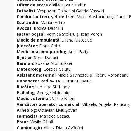
Ofiţer de stare civilă
: Costel Gabur
Fotbalist
: Vespazian Colban şi Gabriel Vaşvari
Conductor tren, şef de tren
: Miron Aostăcioae şi Daniel 
Scafandru
: Marian Arfire
Avocat
: Rodica Dascălu
Factor poştal
: Romică Stoleru şi Ioan Poroh
Medic de ambulanţă
: Liliana Mateciuc
Judecător
: Florin Cotoi
Medic anatomopatolog
: Anca Buliga
Bijutier
: Sorin Dadaci
Barman
: Roxana Atomulesei
Meteorolog
: Costică Căluţu
Asistent maternal
: Nadia Săvinescu şi Tiberiu Voroneanu
Depanator Radio- TV
: Dumitru Şpaiuc
Bucătar
: Luminiţa Ştefanov
Psiholog
: George Maidaniuc
Medic veterinar
: Vasile Negrii
Vânzător/ operator comercial
: Mihaela, Angela, Raluca ş
Arheolog
: Octavian Liviu Şovan
Farmacist
: Maricica Cazacu
Preot
: Vasile Găină
Camionagiu
: Alin şi Diana Avădăni