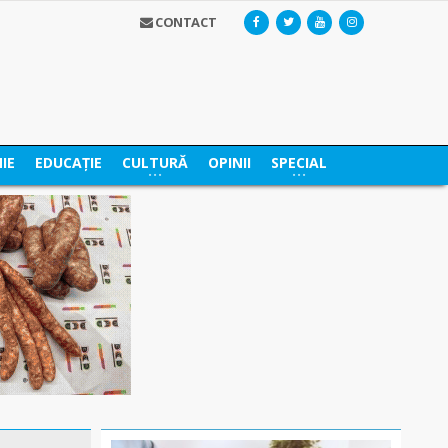
CONTACT
IE
EDUCAȚIE
CULTURĂ
OPINII
SPECIAL