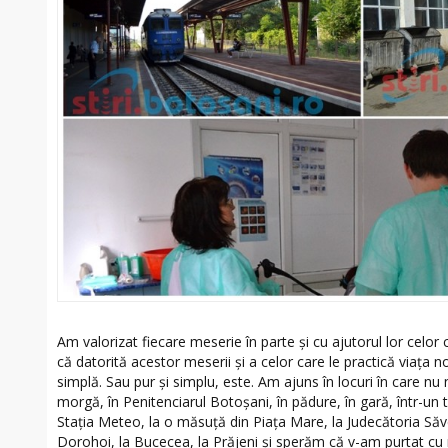
Am valorizat fiecare meserie în parte şi cu ajutorul lor celo
că datorită acestor meserii şi a celor care le practică viaţa n
simplă. Sau pur şi simplu, este. Am ajuns în locuri în care nu
morgă, în Penitenciarul Botoşani, în pădure, în gară, într-un ta
Staţia Meteo, la o măsuţă din Piaţa Mare, la Judecătoria Săve
Dorohoi, la Bucecea, la Prăjeni şi sperăm că v-am purtat cu no