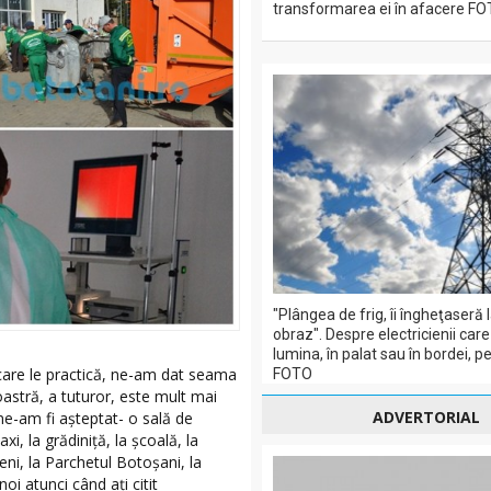
transformarea ei în afacere FO
"Plângea de frig, îi îngheţaseră 
obraz". Despre electricienii car
lumina, în palat sau în bordei, 
r care le practică, ne-am dat seama
FOTO
oastră, a tuturor, este mult mai
ADVERTORIAL
 ne-am fi aşteptat- o sală de
xi, la grădiniţă, la şcoală, la
ni, la Parchetul Botoşani, la
i atunci când aţi citit