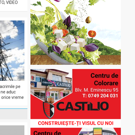
TO, VIDEO
lacrimile pe
e ne aduc
pe orice vreme