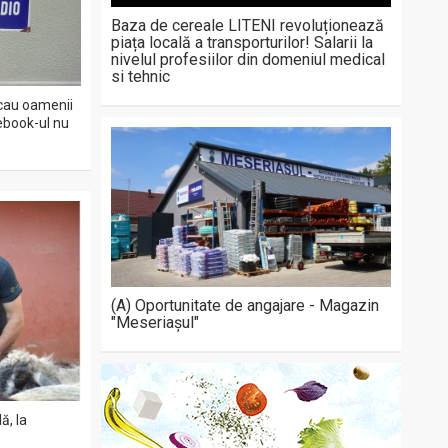
Baza de cereale LITENI revoluționează
piața locală a transporturilor! Salarii la
nivelul profesiilor din domeniul medical
si tehnic
icau oamenii
ebook-ul nu
(A) Oportunitate de angajare - Magazin
"Meseriașul"
ă, la