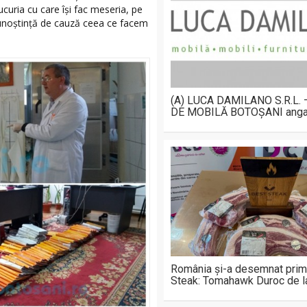
bucuria cu care îşi fac meseria, pe
 cunoştinţă de cauză ceea ce facem
(A) LUCA DAMILANO S.R.L.
DE MOBILĂ BOTOȘANI anga
România și-a desemnat prim
Steak: Tomahawk Duroc de 