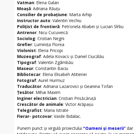
Vatman
: Elena Galan
Moaşă
: Adriana Răuţu
Consilier de probaţiune
: Marta Arhip
Instructor auto
: Valentin Vechiu
Poliţist de frontieră
: Petronela Ababei şi Lucian Sîrbu
Antrenor
: Nicu Cucuveică
Sociolog
: Cristian Negrii
Grefier
: Luminiţa Florea
Violonist
: Elena Pricopi
Muzeograf
: Adela Kovacs şi Daniel Ciucălău
Tipograf
: Valentin Zgâmbău
Maseur
: Constantin Baciu
Bibliotecar
: Elena Elisabeh Atitienei
Fotograf
: Aurel Hurmuz
Traducător
: Adriana Lazarovici şi Geanina Tofan
Ţesător
: Mihai Maxim
Inginer electrician
: Cristian Prisăcăruţă
Crescător de animale
: Victor Arăpaşu
Telegrafist
: Maria Istrate
Fierar- potcovar
: Vasile Bidalac.
Punem punct şi virgulă proiectului
"Oameni şi meserii”
dar