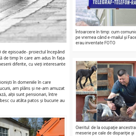
Întoarcere în timp: cum comun
pe vremea când e-mailul şi Fac
erau inventate FOTO
 de episoade- proiectul începând
dă de timp în care am adus în faţa
serii diferite, cu vieţi interesante
onişti în domeniile în care
bucurii, am plâns şi ne-am amuzat
ză, alţii sunt pensionari, între
rbesc cu atâta patos şi bucurie au
Oieritul: de la ocupaţie ancestral
meserie pe cale de dispariţie şi