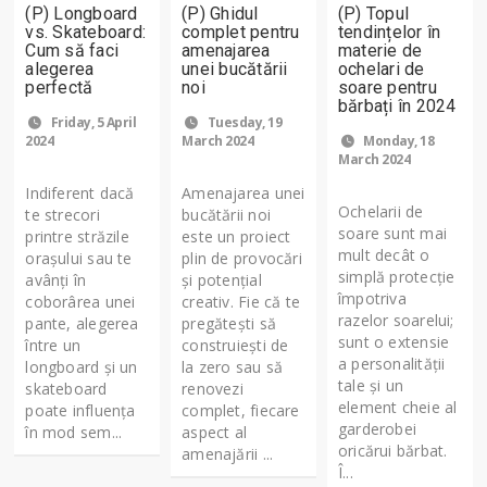
(P) Longboard
(P) Ghidul
(P) Topul
vs. Skateboard:
complet pentru
tendințelor în
Cum să faci
amenajarea
materie de
alegerea
unei bucătării
ochelari de
perfectă
noi
soare pentru
bărbați în 2024
Friday, 5 April
Tuesday, 19
2024
March 2024
Monday, 18
March 2024
Indiferent dacă
Amenajarea unei
Ochelarii de
te strecori
bucătării noi
soare sunt mai
printre străzile
este un proiect
mult decât o
orașului sau te
plin de provocări
simplă protecție
avânți în
și potențial
împotriva
coborârea unei
creativ. Fie că te
razelor soarelui;
pante, alegerea
pregătești să
sunt o extensie
între un
construiești de
a personalității
longboard și un
la zero sau să
tale și un
skateboard
renovezi
element cheie al
poate influența
complet, fiecare
garderobei
în mod sem...
aspect al
oricărui bărbat.
amenajării ...
Î...