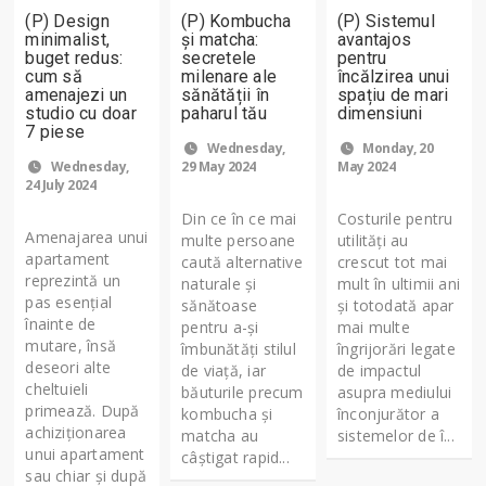
(P) Design
(P) Kombucha
(P) Sistemul
minimalist,
și matcha:
avantajos
buget redus:
secretele
pentru
cum să
milenare ale
încălzirea unui
amenajezi un
sănătății în
spațiu de mari
studio cu doar
paharul tău
dimensiuni
7 piese
Wednesday,
Monday, 20
Wednesday,
29 May 2024
May 2024
24 July 2024
Din ce în ce mai
Costurile pentru
Amenajarea unui
multe persoane
utilități au
apartament
caută alternative
crescut tot mai
reprezintă un
naturale și
mult în ultimii ani
pas esenţial
sănătoase
și totodată apar
înainte de
pentru a-și
mai multe
mutare, însă
îmbunătăți stilul
îngrijorări legate
deseori alte
de viață, iar
de impactul
cheltuieli
băuturile precum
asupra mediului
primează. După
kombucha și
înconjurător a
achiziţionarea
matcha au
sistemelor de î...
unui apartament
câștigat rapid...
sau chiar şi după