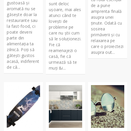
gustoasă şi
sunt deloc
de a pune
aromată nu se
uşoare, mai ales
amprenta finală
găseşte doar la
atunci când te
asupra unei
restaurante sau
loveşti de
ţinute. Odată cu
la fast-food, ci
probleme pe
sosirea
poate deveni
care nu ştii cum
primăverii şi cu
parte din
să le soluţionezi.
relaxarea pe
alimentaţia ta
Fie că
care o proiectezi
zilnică. Poţi să
reamenajezi o
asupra out...
găteşti gustos
casă, fie că
acasă, indiferent
urmează să te
de câ...
muţi &i...