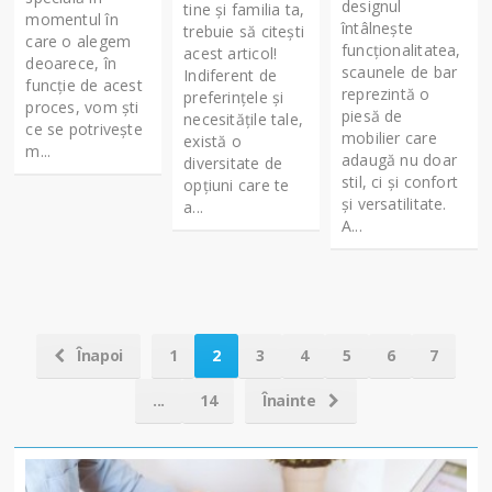
designul
tine și familia ta,
momentul în
întâlnește
trebuie să citești
care o alegem
funcționalitatea,
acest articol!
deoarece, în
scaunele de bar
Indiferent de
funcție de acest
reprezintă o
preferințele și
proces, vom ști
piesă de
necesitățile tale,
ce se potrivește
mobilier care
există o
m...
adaugă nu doar
diversitate de
stil, ci și confort
opțiuni care te
și versatilitate.
a...
A...
Înapoi
1
2
3
4
5
6
7
...
14
Înainte