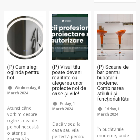
(P) Cum alegi
(P) Visul tău
(P) Scaune de
oglinda pentru
poate deveni
bar pentru
hol
realitate cu
bucătării
alegerea unor
moderne:
Wednesday, 6
proiecte noi de
Combinarea
March 2024
case și vile!
stilului și
funcționalității
Friday, 1
Atunci când
March 2024
Friday, 1
vorbim despre
March 2024
oglinzi, cea de
Dacă visezi la
pe hol necesită
În bucătăriile
casa sau vila
o atenție
moderne, unde
perfectă pentru
specială în