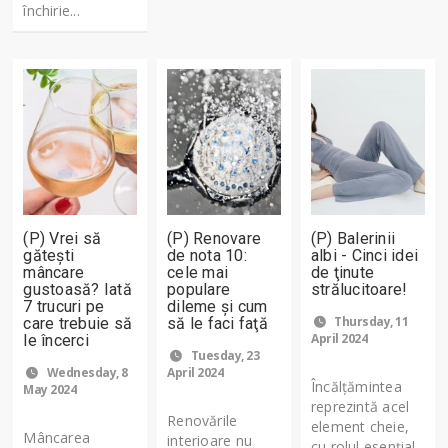
închirie...
(P) Vrei să
(P) Renovare
(P) Balerinii
găteşti
de nota 10:
albi - Cinci idei
mâncare
cele mai
de ţinute
gustoasă? Iată
populare
strălucitoare!
7 trucuri pe
dileme şi cum
Thursday, 11
care trebuie să
să le faci faţă
April 2024
le încerci
Tuesday, 23
Wednesday, 8
April 2024
Încălţămintea
May 2024
reprezintă acel
Renovările
element cheie,
Mâncarea
interioare nu
cu rolul esenţial