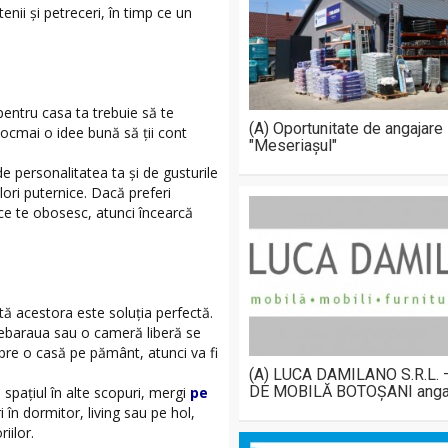
tenii şi petreceri, în timp ce un
 pentru casa ta trebuie să te
(A) Oportunitate de angajare
ocmai o idee bună să ţii cont
"Meseriașul"
de personalitatea ta şi de gusturile
lori puternice. Dacă preferi
nice te obosesc, atunci încearcă
tă acestora este soluţia perfectă.
debaraua sau o cameră liberă se
pre o casă pe pământ, atunci va fi
(A) LUCA DAMILANO S.R.L.
DE MOBILĂ BOTOȘANI anga
 spaţiul în alte scopuri, mergi
pe
i în dormitor, living sau pe hol,
iilor.