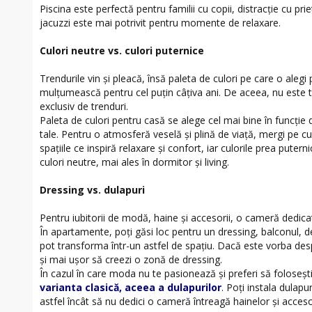
Piscina este perfectă pentru familii cu copii, distracţie cu prie
jacuzzi este mai potrivit pentru momente de relaxare.
Culori neutre vs. culori puternice
Trendurile vin şi pleacă, însă paleta de culori pe care o alegi
mulţumească pentru cel puţin câţiva ani. De aceea, nu este t
exclusiv de trenduri.
Paleta de culori pentru casă se alege cel mai bine în funcţie 
tale. Pentru o atmosferă veselă şi plină de viaţă, mergi pe cu
spaţiile ce inspiră relaxare şi confort, iar culorile prea puter
culori neutre, mai ales în dormitor şi living.
Dressing vs. dulapuri
Pentru iubitorii de modă, haine şi accesorii, o cameră dedica
În apartamente, poţi găsi loc pentru un dressing, balconul, 
pot transforma într-un astfel de spaţiu. Dacă este vorba des
şi mai uşor să creezi o zonă de dressing.
În cazul în care moda nu te pasionează şi preferi să foloseşti
varianta clasică, aceea a dulapurilor
. Poţi instala dulapur
astfel încât să nu dedici o cameră întreagă hainelor şi accesor