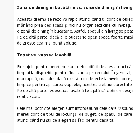
Zona de dining în bucătărie vs. zona de dining în living
Această dilemă se rezolvă rapid atunci când ţii cont de obiec
mănânci prea des acasă şi nici nu organizezi cine cu invitaţi, 
o zonă de dining în bucătărie. Astfel, spaţiul din living se poat
Pe de altă parte, dacă ai o bucătărie open space foarte mic
de zi este cea mai bună soluţie.
Tapet vs. vopsea lavabilă
Finisajele pentru pereţi nu sunt deloc dificil de ales atunci când
timp ai la dispoziţie pentru finalizarea proiectului. În general
mai rapidă, mai ales dacă există mici defecte la nivelul pereţil
timp ce pentru aplicarea vopselei, acestea trebuie corectate 
Pe de altă parte, vopseaua lavabilă te ajută să obţii un design
relativ scurt.
Cele mai potrivite alegeri sunt întotdeauna cele care răspund 
mereu cont de tipul de locuinţă, de buget, de spaţiul de care di
atunci când nu ştii ce alegeri să faci pentru casa ta.