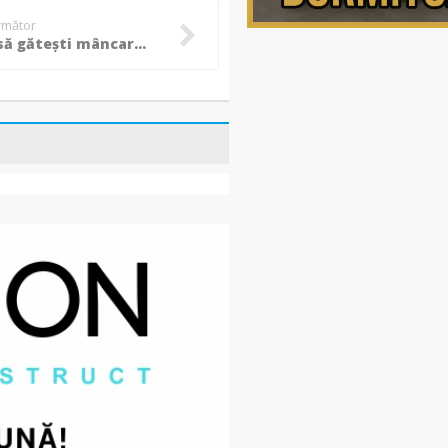
următor
(P) Vrei să găteşti mâncare gustoasă? Iată 7 trucuri pe care trebuie să le încerci