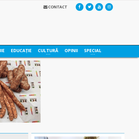
CONTACT
IE
EDUCAȚIE
CULTURĂ
OPINII
SPECIAL