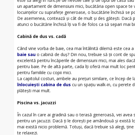
este să alegi în funcţie de nevoile tale şi de tipul de casă s
un apartament de dimensiuni mici, bucătăria open space te va 
locuinţelor cu suprafeţe generoase, o bucătărie închisă se p
De asemenea, contează şi cât de mult şi des găteşti. Dacă pr
atunci o bucătărie închisă îţi va fi de folos ca să separi mai b
Cabină de dus vs. cadă
Când vine vorba de baie, cea mai întâlnită dilemă este cea a
baie sau
o cabină de duş? Din nou, trebuie să ţii cont de sp
excelentă pentru încăperile de dimensiuni mici, mai ales dacă 
pentru baie. Pe de altă parte, cada îţi oferă mai mult loc pen
pentru familiile cu copii mici.
La capitolul costuri, ambele au preţuri similare, ce încep de 
înlocuieşti cabina de dus
cu un spaţiu walk-in, cu perete de
plăteşti mai mult.
Piscina vs. jacuzzi
În cazul în care ai gradină sau o terasă generoasă, vei avea sp
pentru un jacuzzi. Dacă ţi le doreşti pe amândouă şi există lo
mai există nicio problemă. Totuşi, dacă trebuie să alegi, ţine
te relaxezi.