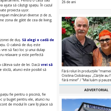
au apartament. Pentru o casă sau
26 de ani
ajuta să câştigi spaţiu. În cazul
oate proiecta uşor.
epari mâncăruri diverse zi de zi,
ine zona de gătit de cea de living.
 zonei de duş.
Să alegi o cadă de
aţiu. O cabină de duș este
vrei să faci loc şi unui dulap
tru relaxare şi este perfectă
la câteva sute de lei. Dacă
vrei să
 sticlă, atunci este posibil să
Fără roluri în producțiile ”mame
Cristina Ciobănașu: „Cărțile au 
fără mine!" / ”Mai luăm și pauze 
ADVERTORIAL
aţiu fie pentru o piscină, fie
c şi buget pentru ele, atunci nu
 cont de modul în care îţi place să