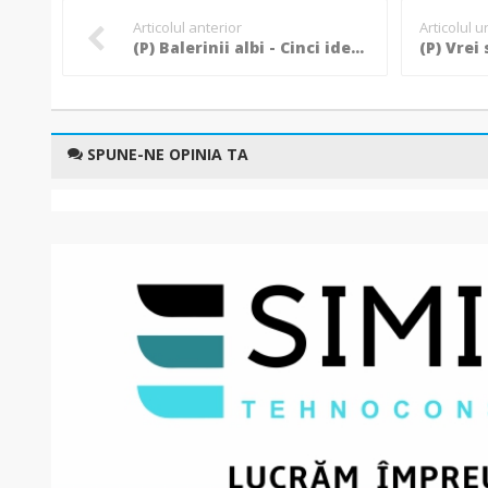
Articolul anterior
Articolul 
(P) Balerinii albi - Cinci idei de ţinute strălucitoare!
SPUNE-NE OPINIA TA