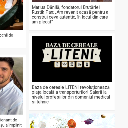
Marius Dănilă, fondatorul Brutăriei
Rustik Pan: „Am revenit acasă pentru a
construi ceva autentic, în locul din care
am plecat”
ochii de
Baza de cereale LITENI revoluționează
piața locală a transporturilor! Salarii la
nivelul profesiilor din domeniul medical
si tehnic
ționant de
șu a împlinit