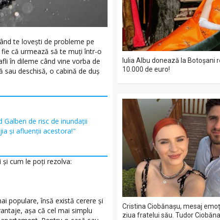
când te loveşti de probleme pe
 fie că urmează să te muţi într-o
afli în dileme când vine vorba de
Iulia Albu donează la Botoșani r
10.000 de euro!
isă sau deschisă, o cabină de duș
 Galben de risc de inundații
ijia și afluenții acestora!"
 şi cum le poți rezolva:
mai populare, însă există cerere şi
Cristina Ciobănașu, mesaj emo
antaje, aşa că cel mai simplu
ziua fratelui său. Tudor Ciobăna