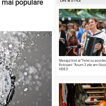
e mai populare
LIFE & STYLE
Mesajul trist al ”Fetei cu acorde
Botoșani: ”Acum 3 zile am făcut
VIDEO