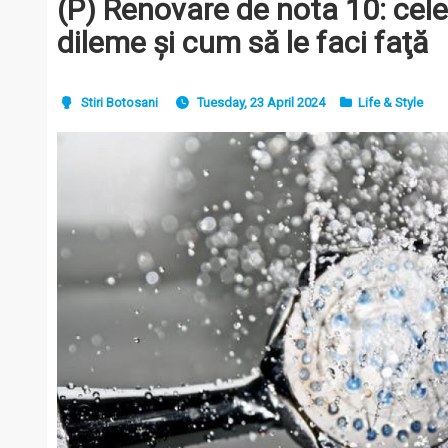
(P) Renovare de nota 10: cel
dileme şi cum să le faci faţă
Stiri Botosani
Tuesday, 23 April 2024
Life & Style