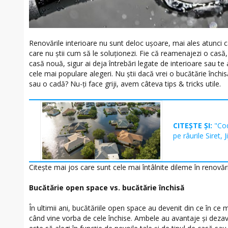
Renovările interioare nu sunt deloc uşoare, mai ales atunci 
care nu ştii cum să le soluţionezi. Fie că reamenajezi o casă,
casă nouă, sigur ai deja întrebări legate de interioare sau te 
cele mai populare alegeri. Nu ştii dacă vrei o bucătărie înch
sau o cadă? Nu-ţi face griji, avem câteva tips & tricks utile.
CITEȘTE ȘI:
"Cod
pe râurile Siret, J
Citeşte mai jos care sunt cele mai întâlnite dileme în renovări
Bucătărie open space vs. bucătărie închisă
În ultimii ani, bucătăriile open space au devenit din ce în ce 
când vine vorba de cele închise. Ambele au avantaje şi dezav