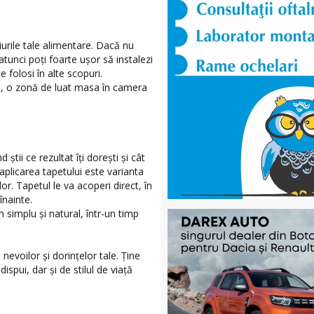
iurile tale alimentare. Dacă nu
atunci poţi foarte uşor să instalezi
e folosi în alte scopuri.
ă, o zonă de luat masa în camera
 ştii ce rezultat îţi doreşti şi cât
, aplicarea tapetului este varianta
or. Tapetul le va acoperi direct, în
înainte.
 simplu şi natural, într-un timp
nevoilor şi dorinţelor tale. Ține
spui, dar şi de stilul de viaţă