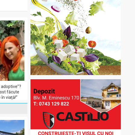
i adoptive”?
fost făcute
în viață!”