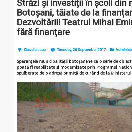
Străzi și investiții în școli din
Botoșani, tăiate de la finanța
Dezvoltării! Teatrul Mihai Em
fără finanțare
Claudia Luca
Tuesday, 26 September 2017
Administr
Speranțele municipalității botoșănene ca o serie de obiectiv
poată fi reabilitate și modernizate prin Programul Națion
spulberate de o adresă primită de curând de la Ministerul 