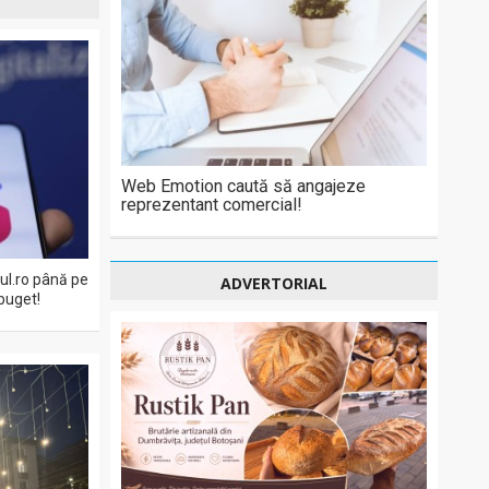
Web Emotion caută să angajeze
reprezentant comercial!
eul.ro până pe
ADVERTORIAL
buget!