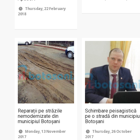
Thursday, 22 February
2018
Reparații pe străzile
Schimbare peisagistică
nemodernizate din
pe o stradă din municipiu
municipiul Botoșani
Botoşani
Monday, 13 November
Thursday, 26 October
2017
2017