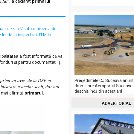
ndat
", a declarat
primarul
a iulie s-a lăsat cu amenzi de
lei de la inspectorii ITM în
cipalitatea a fost informată că va
fonduri și pentru documentaţii şi
 primi un aviz de la DSP în
Președintele CJ Suceava anunț
drum spre Aeroportul Suceava a
nistrare a acelor şcoli, dar noi
deschis încă din acest an!
a mai afirmat
primarul.
ADVERTORIAL