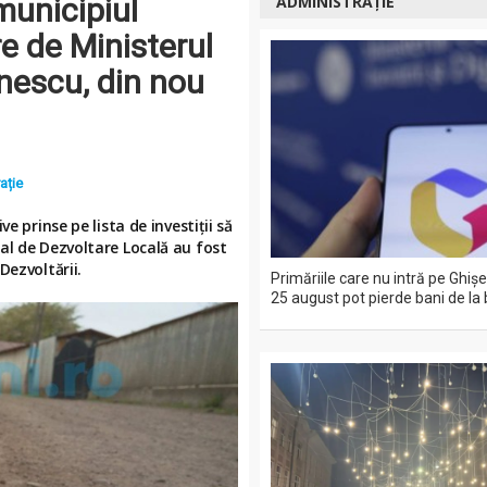
 municipiul
ADMINISTRAȚIE
re de Ministerul
inescu, din nou
ație
e prinse pe lista de investiții să
al de Dezvoltare Locală au fost
Dezvoltării.
Primăriile care nu intră pe Ghiş
25 august pot pierde bani de la 