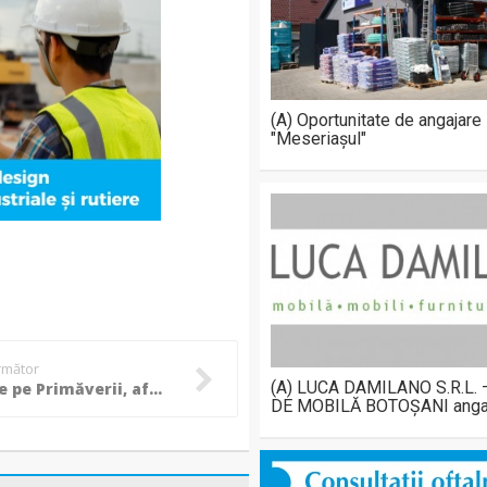
(A) Oportunitate de angajare
"Meseriașul"
următor
(A) LUCA DAMILANO S.R.L.
Blocul de pe Primăverii, afectat de explozie, prezintă "risc ridicat de PRĂBUȘIRE"! Recomandarea autorităților pentru locatari!
DE MOBILĂ BOTOȘANI anga