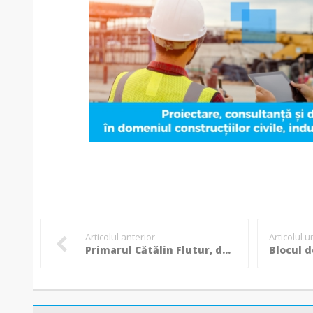
Articolul anterior
Articolul 
Primarul Cătălin Flutur, după majorările salariale: “Recomandarea este să dăm oameni afară”