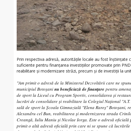
Prin respectiva adresă, autoritățile locale au fost înștiințate 
suficiente pentru finanțarea investițiilor promovate prin PNDL
reabilitare și modernizare străzi, precum și de investiții la un
"Am primit o adresă de la Ministerul Dezvoltării care ne spune
municipiul Botoşani
nu beneficiază de finanţare
pentru amenaj
de sport la Liceul cu Program Sportiv, consolidarea şi restau
lucrări de consolidare şi reabilitare la Colegiul Național "A.T
sală de sport la Şcoala Gimnazială "Elena Rareş" Botoşani, re
Alexandru cel Bun, reabilitarea şi modernizarea strada Crinilo
Creangă, Iuliu Maniu şi Nicolae Iorga. Este o adresă oficială
primit o altă adresă oficială prin care ni se spune că lucrările 