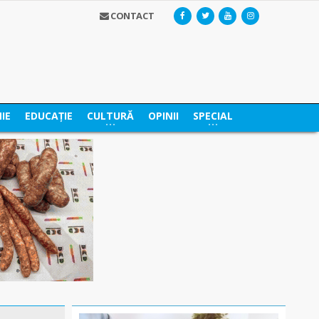
CONTACT
IE
EDUCAȚIE
CULTURĂ
OPINII
SPECIAL