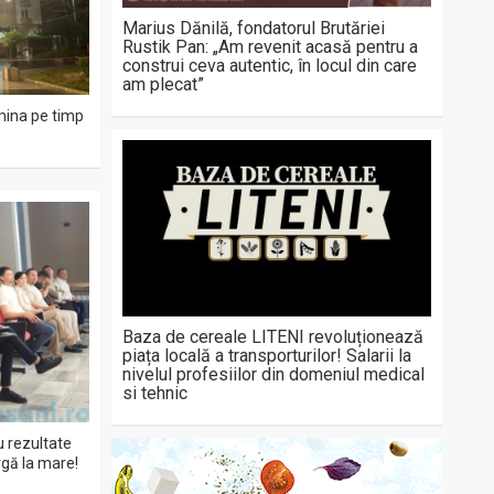
Marius Dănilă, fondatorul Brutăriei
Rustik Pan: „Am revenit acasă pentru a
construi ceva autentic, în locul din care
am plecat”
mina pe timp
Baza de cereale LITENI revoluționează
piața locală a transporturilor! Salarii la
nivelul profesiilor din domeniul medical
si tehnic
cu rezultate
rgă la mare!