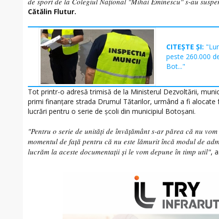
de sport de la Colegiul Naţional "Mihai Eminescu" s-au suspe
Cătălin Flutur.
CITEȘTE ȘI:
"Lun
peste 260.000 de 
Bot..."
Tot printr-o adresă trimisă de la Ministerul Dezvoltării, muni
primi finanțare strada Drumul Tătarilor, urmând a fi alocate 
lucrări pentru o serie de şcoli din municipiul Botoşani.
"Pentru o serie de unități de învățământ s-ar părea că nu vom
momentul de faţă pentru că nu este lămurit încă modul de admi
lucrăm la aceste documentaţii şi le vom depune în timp util"
, 