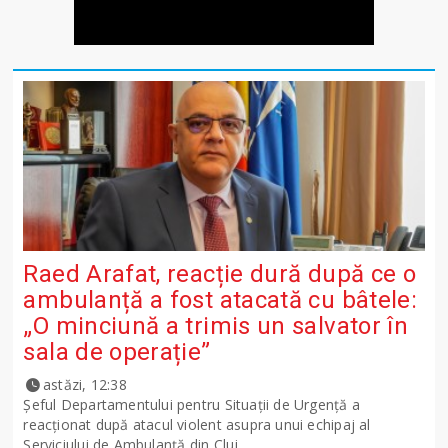
Raed Arafat, reacție dură după ce o
ambulanță a fost atacată cu bâtele:
„O minciună a trimis un salvator în
sala de operație”
astăzi, 12:38
Șeful Departamentului pentru Situații de Urgență a
reacționat după atacul violent asupra unui echipaj al
Serviciului de Ambulanță din Cluj.