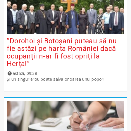
”Dorohoi și Botoșani puteau să nu
fie astăzi pe harta României dacă
ocupanții n-ar fi fost opriți la
Herța!”
astăzi, 09:38
Și un singur erou poate salva onoarea unui popor!