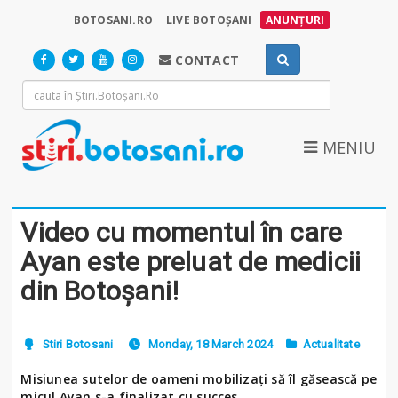
BOTOSANI.RO
LIVE BOTOȘANI
ANUNȚURI
CONTACT
MENIU
Video cu momentul în care
Ayan este preluat de medicii
din Botoșani!
Stiri Botosani
Monday, 18 March 2024
Actualitate
Misiunea sutelor de oameni mobilizați să îl găsească pe
micul Ayan s-a finalizat cu succes.