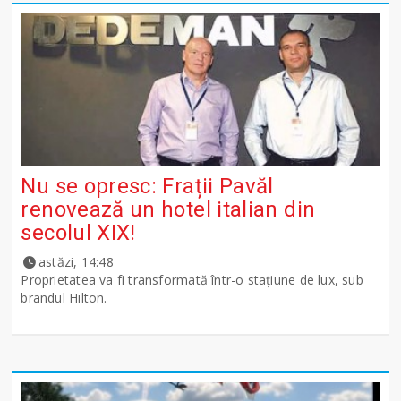
Nu se opresc: Frații Pavăl
renovează un hotel italian din
secolul XIX!
astăzi, 14:48
Proprietatea va fi transformată într-o stațiune de lux, sub
brandul Hilton.