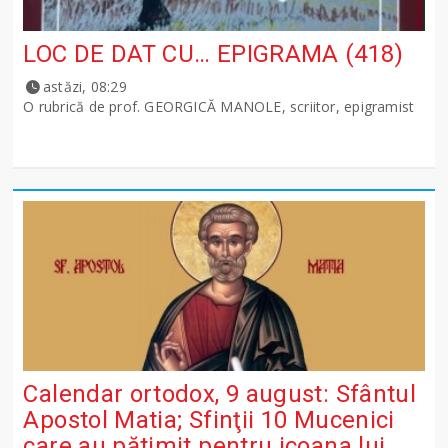
LOC DE DAT CU… EPIGRAMA (418)
astăzi, 08:29
O rubrică de prof. GEORGICĂ MANOLE, scriitor, epigramist
Calendar ortodox, 9 august: Sfântul
Apostol Matia; Sfinţii 10 Mucenici
care au pătimit pentru icoana lui