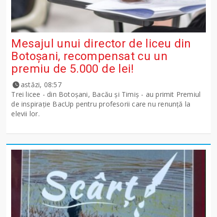
Mesajul unui director de liceu din
Botoșani, recompensat cu un
premiu de 5.000 de lei!
astăzi, 08:57
Trei licee - din Botoșani, Bacău și Timiș - au primit Premiul
de inspirație BacUp pentru profesorii care nu renunță la
elevii lor.