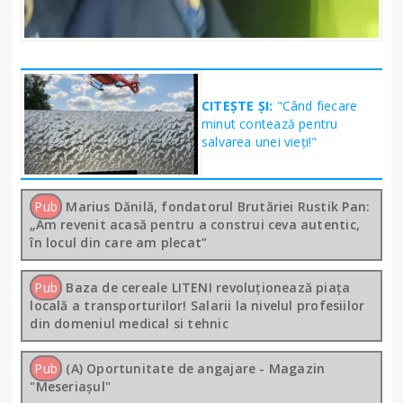
CITEȘTE ȘI:
"Când fiecare
minut contează pentru
salvarea unei vieți!"
Pub
Marius Dănilă, fondatorul Brutăriei Rustik Pan:
„Am revenit acasă pentru a construi ceva autentic,
în locul din care am plecat”
Pub
Baza de cereale LITENI revoluționează piața
locală a transporturilor! Salarii la nivelul profesiilor
din domeniul medical si tehnic
Pub
(A) Oportunitate de angajare - Magazin
"Meseriașul"