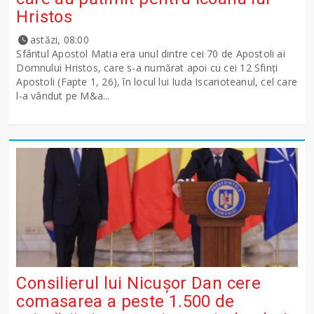
Hristos
astăzi, 08:00
Sfântul Apostol Matia era unul dintre cei 70 de Apostoli ai
Domnului Hristos, care s-a numărat apoi cu cei 12 Sfinţi
Apostoli (Fapte 1, 26), în locul lui Iuda Iscarioteanul, cel care
l-a vândut pe M&a...
Consilierul lui Nicușor Dan cere
comasarea a peste 1.500 de