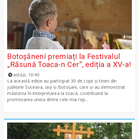
Botoșăneni premiați la Festivalul
„Răsună Toaca-n Cer”, ediția a XV-a!
astăzi, 10:40
La această ediție au participat 30 de copii și tineri din
județele Suceava, Iași și Botoșani, care și-au demonstrat
măiestria în interpretarea la toacă, contribuind la
promovarea uneia dintre cele mai rep...