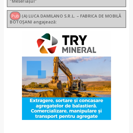
"Meseriașul"
Pub
(A) LUCA DAMILANO S.R.L. – FABRICA DE MOBILĂ
BOTOȘANI angajează: