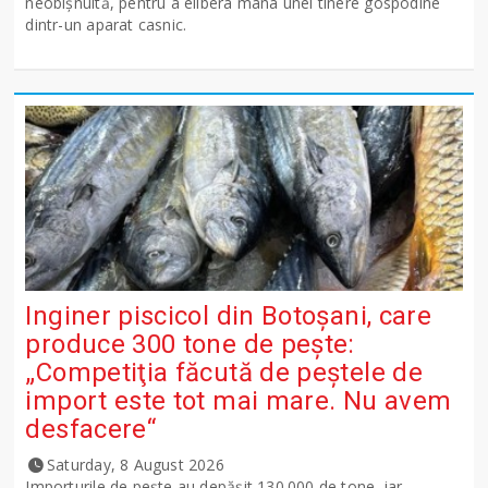
neobișnuită, pentru a elibera mâna unei tinere gospodine
dintr-un aparat casnic.
Inginer piscicol din Botoşani, care
produce 300 tone de peşte:
„Competiţia făcută de peştele de
import este tot mai mare. Nu avem
desfacere“
Saturday, 8 August 2026
Importurile de peşte au depăşit 130.000 de tone, iar