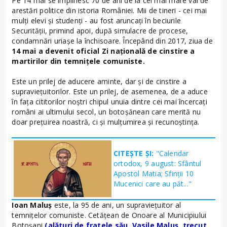
Pe 14 mai se împlinesc 70 de ani de la cel mai mare val de
arestări politice din istoria României. Mii de tineri - cei mai
mulți elevi și studenți - au fost aruncați în beciurile
Securității, primind apoi, după simulacre de procese,
condamnări uriașe la închisoare. Începând din 2017, ziua de
14 mai a devenit oficial Zi națională de cinstire a
martirilor din temnițele comuniste.
Este un prilej de aducere aminte, dar și de cinstire a
supraviețuitorilor. Este un prilej, de asemenea, de a aduce
în fața cititorilor noștri chipul unuia dintre cei mai încercați
români ai ultimului secol, un botoșănean care merită nu
doar prețuirea noastră, ci și mulțumirea și recunoștința.
CITEȘTE ȘI:
"Calendar
ortodox, 9 august: Sfântul
Apostol Matia; Sfinţii 10
Mucenici care au păt..."
Ioan Maluș
este, la 95 de ani, un supraviețuitor al
temnițelor comuniste. Cetățean de Onoare al Municipiului
Botoșani
(alături de fratele său, Vasile Maluș, trecut