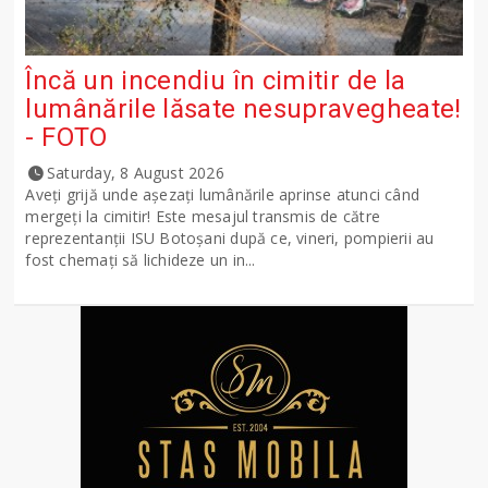
Încă un incendiu în cimitir de la
lumânările lăsate nesupravegheate!
- FOTO
Saturday, 8 August 2026
Aveți grijă unde așezați lumânările aprinse atunci când
mergeți la cimitir! Este mesajul transmis de către
reprezentanții ISU Botoșani după ce, vineri, pompierii au
fost chemați să lichideze un in...