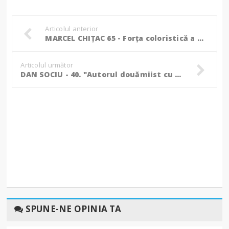
Articolul anterior
MARCEL CHIȚAC 65 - Forța coloristică a unui scriitor de talent!
Articolul următor
DAN SOCIU - 40. "Autorul douămiist cu cel mai ridicat coeficient de inteligență artistică"
SPUNE-NE OPINIA TA