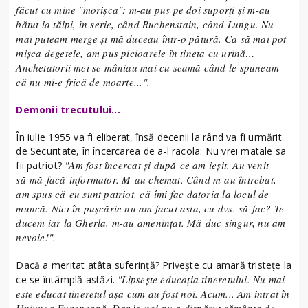
făcut cu mine "morișca": m-au pus pe doi suporți și m-au
bătut la tălpi, în serie, când Ruchenstain, când Lungu. Nu
mai puteam merge și mă duceau într-o pătură. Ca să mai pot
mișca degetele, am pus picioarele în tineta cu urină…
Anchetatorii mei se mâniau mai cu seamă când le spuneam
că nu mi-e frică de moarte...".
Demonii trecutului...
În iulie 1955 va fi eliberat, însă decenii la rând va fi urmărit
de Securitate, în încercarea de a-l racola: Nu vrei matale sa
"Am fost încercat și după ce am ieșit. Au venit
fii patriot?
să mă facă informator. M-au chemat. Când m-au întrebat,
am spus că eu sunt patriot, că îmi fac datoria la locul de
muncă. Nici în pușcărie nu am facut asta, cu dvs. să fac? Te
ducem iar la Gherla, m-au amenințat. Mă duc singur, nu am
nevoie!".
Dacă a meritat atâta suferință? Privește cu amară tristețe la
"Lipsește educația tineretului. Nu mai
ce se întâmplă astăzi.
este educat tineretul așa cum au fost noi. Acum... Am intrat în
Uniunea Europeană. Dar la noi nu a dispărut sămânța de