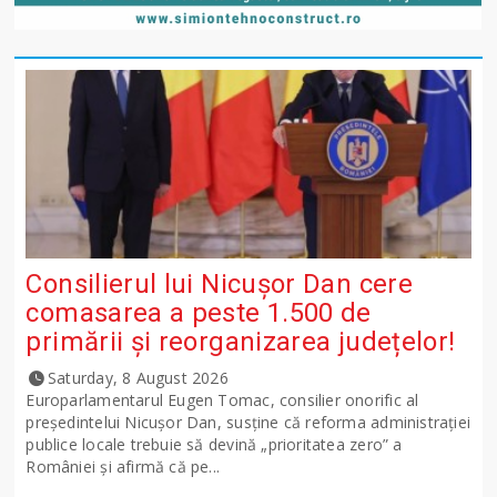
Consilierul lui Nicușor Dan cere
comasarea a peste 1.500 de
primării și reorganizarea județelor!
Saturday, 8 August 2026
Europarlamentarul Eugen Tomac, consilier onorific al
președintelui Nicușor Dan, susține că reforma administrației
publice locale trebuie să devină „prioritatea zero” a
României și afirmă că pe...