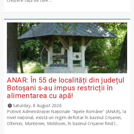
creștere față de cele ...
ANAR: În 55 de localități din județul
Botoșani s-au impus restricții în
alimentarea cu apă!
Saturday, 8 August 2026
Potrivit Administraţiei Naţionale "Apele Române" (ANAR), la
nivel naţional, există un regim deficitar în bazinul Crişanei,
Olteniei, Munteniei, Moldovei, în bazinul Crişanei fiind î...