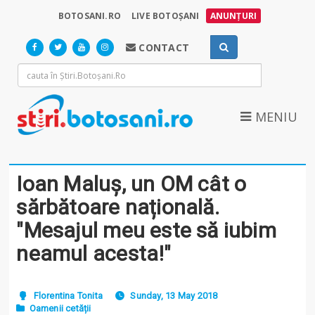
BOTOSANI.RO
LIVE BOTOȘANI
ANUNȚURI
CONTACT
MENIU
Ioan Maluș, un OM cât o
sărbătoare națională.
"Mesajul meu este să iubim
neamul acesta!"
Florentina Tonita
Sunday, 13 May 2018
Oamenii cetății