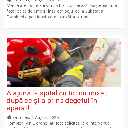
Mama are 36 de ani și încă trei copii acasă. Nașterea nu a
fost lipsită de emoții, însă echipajul de la Substația
Darabani a gestionat corespunzător situația.
A ajuns la spital cu tot cu mixer,
după ce și-a prins degetul în
aparat!
Saturday, 8 August 2026
Pompierii din Dorohoi au fost solicitați la o intervenție