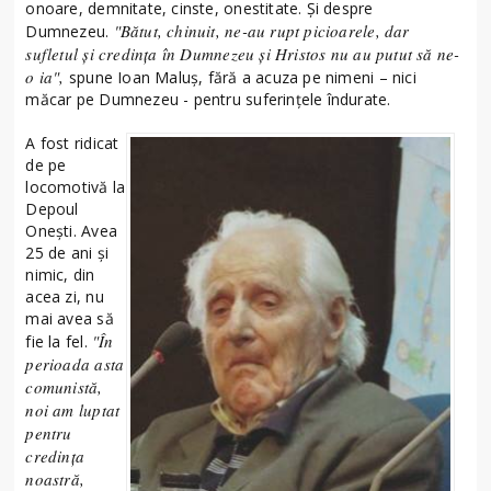
onoare, demnitate, cinste, onestitate. Și despre
"Bătut, chinuit, ne-au rupt picioarele, dar
Dumnezeu.
sufletul și credința în Dumnezeu și Hristos nu au putut să ne-
o ia",
spune Ioan Maluș, fără a acuza pe nimeni – nici
măcar pe Dumnezeu - pentru suferințele îndurate.
A fost ridicat
de pe
locomotivă la
Depoul
Oneşti. Avea
25 de ani și
nimic, din
acea zi, nu
mai avea să
"În
fie la fel.
perioada asta
comunistă,
noi am luptat
pentru
credinţa
noastră,