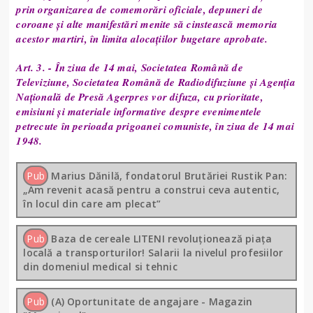
prin organizarea de comemorări oficiale, depuneri de
coroane și alte manifestări menite să cinstească memoria
acestor martiri, în limita alocațiilor bugetare aprobate.
Art. 3. - În ziua de 14 mai, Societatea Română de
Televiziune, Societatea Română de Radiodifuziune și Agenția
Națională de Presă Agerpres vor difuza, cu prioritate,
emisiuni și materiale informative despre evenimentele
petrecute în perioada prigoanei comuniste, în ziua de 14 mai
1948.
Pub
Marius Dănilă, fondatorul Brutăriei Rustik Pan:
„Am revenit acasă pentru a construi ceva autentic,
în locul din care am plecat”
Pub
Baza de cereale LITENI revoluționează piața
locală a transporturilor! Salarii la nivelul profesiilor
din domeniul medical si tehnic
Pub
(A) Oportunitate de angajare - Magazin