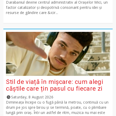
Darabaniul devine centrul administrativ al Orașelor Mici, un
factor catalizator și deopotrivă consonant pentru idei și
resurse de gândire care &icir...
Stil de viață în mișcare: cum alegi
căștile care țin pasul cu fiecare zi
Saturday, 8 August 2026
Dimineața începe cu o fugă până la metrou, continuă cu un
drum pe jos spre birou și se termină, poate, cu o plimbare
lungă prin oraș. Într-un astfel de ritm, muzica nu mai este