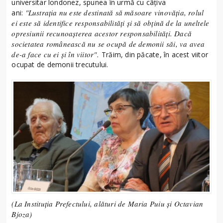
universitar londonez, spunea în urmă cu câțiva
"Lustrația nu este destinată să măsoare vinovăția, rolul
ani:
ei este să identifice responsabilități și să obțină de la uneltele
opresiunii recunoașterea acestor responsabilități. Dacă
societatea românească nu se ocupă de demonii săi, va avea
de-a face cu ei și în viitor".
Trăim, din păcate, în acest viitor
ocupat de demonii trecutului.
(La Instituția Prefectului, alături de Maria Puiu și Octavian
Bjoza)