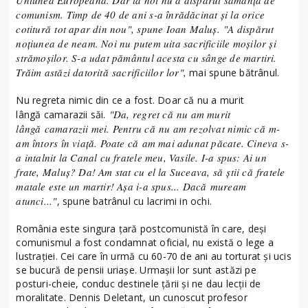
comunism. Timp de 40 de ani s-a înrădăcinat și la orice
cotitură tot apar din nou", spune Ioan Maluș. "A dispărut
noțiunea de neam. Noi nu putem uita sacrificiile moșilor și
strămoșilor. S-a udat pământul acesta cu sânge de martiri.
Trăim astăzi datorită sacrificiilor lor",
mai spune bătrânul.
Nu regreta nimic din ce a fost. Doar că nu a murit
"Da, regret că nu am murit
lângă camarazii săi.
lângă camarazii mei. Pentru că nu am rezolvat nimic că m-
am întors în viață. Poate că am mai adunat păcate. Cineva s-
a intalnit la Canal cu fratele meu, Vasile. I-a spus: Ai un
frate, Maluș? Da! Am stat cu el la Suceava, să știi că fratele
matale este un martir! Așa i-a spus... Dacă muream
atunci..."
, spune batrânul cu lacrimi in ochi.
România este singura țară postcomunistă în care, deși
comunismul a fost condamnat oficial, nu există o lege a
lustrației. Cei care în urmă cu 60-70 de ani au torturat și ucis
se bucură de pensii uriașe. Urmașii lor sunt astăzi pe
posturi-cheie, conduc destinele țării și ne dau lecții de
moralitate. Dennis Deletant, un cunoscut profesor