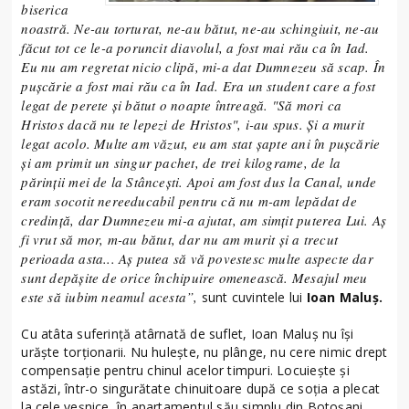
biserica
noastră. Ne-au torturat, ne-au bătut, ne-au schingiuit, ne-au
făcut tot ce le-a poruncit diavolul, a fost mai rău ca în Iad.
Eu nu am regretat nicio clipă, mi-a dat Dumnezeu să scap. În
puşcărie a fost mai rău ca în Iad. Era un student care a fost
legat de perete şi bătut o noapte întreagă. "Să mori ca
Hristos dacă nu te lepezi de Hristos", i-au spus. Şi a murit
legat acolo. Multe am văzut, eu am stat şapte ani în puşcărie
şi am primit un singur pachet, de trei kilograme, de la
părinţii mei de la Stânceşti. Apoi am fost dus la Canal, unde
eram socotit nereeducabil pentru că nu m-am lepădat de
credinţă, dar Dumnezeu mi-a ajutat, am simţit puterea Lui. Aş
fi vrut să mor, m-au bătut, dar nu am murit şi a trecut
perioada asta... Aş putea să vă povestesc multe aspecte dar
sunt depăşite de orice închipuire omenească. Mesajul meu
este să iubim neamul acesta”,
sunt cuvintele lui
Ioan Maluş.
Cu atâta suferință atârnată de suflet, Ioan Maluș nu își
urăște torționarii. Nu hulește, nu plânge, nu cere nimic drept
compensație pentru chinul acelor timpuri. Locuiește și
astăzi, într-o singurătate chinuitoare după ce soția a plecat
la cele veșnice, în apartamentul său simplu din Botoșani.