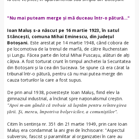
"Nu mai puteam merge și mă duceau într-o pătură..."
Ioan Maluș s-a născut pe 16 martie 1923, în satul
Stâncești, comuna Mihai Eminescu, din județul
Botoșani.
Este arestat pe 14 martie 1948, când cobora de
pe locomotiva de la trenul de marfă, de către Ruchenstain
și Lungu. Făcea parte din lotul Mihai Puscașu, alături de alți
câțiva. A fost torturat crunt în timpul anchetei la Securitatea
din Botoșani și la cea din Suceava. Se spune că era cărat la
tribunal într-o pătură, pentru că nu mai putea merge din
cauza torturilor la care a fost supus.
De prin anul 1938, povestește Ioan Maluș, fiind elev la
gimnaziul industrial, a înclinat spre naționalismul creștin.
"Apoi m-am gândit că trebuie să luptăm pentru reîntregirea
țării. Și, mereu, împotriva bolșevicilor, a comuniștilor".
Citim în sentința nr. 351 din 21 martie 1949, prin care Ioan
Maluș era condamnat la ani grei de închisoare: "Aspectul
subversiv, fascist și paramilitar al organizatiei în care au