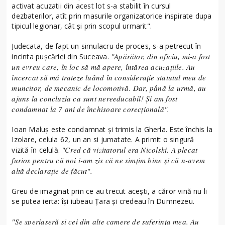
activat acuzatii din acest lot s-a stabilit în cursul
dezbaterilor, atît prin masurile organizatorice inspirate dupa
tipicul legionar, cât și prin scopul urmarit".
Judecata, de fapt un simulacru de proces, s-a petrecut în
"Apărător, din oficiu, mi-a fost
incinta pușcăriei din Suceava.
un evreu care, în loc să mă apere, întărea acuzațiile. Au
încercat să mă trateze luând în considerație statutul meu de
muncitor, de mecanic de locomotivă. Dar, până la urmă, au
ajuns la concluzia ca sunt nereeducabil! Și am fost
condamnat la 7 ani de închisoare corecțională".
Ioan Maluș este condamnat și trimis la Gherla. Este închis la
Izolare, celula 62, un an si jumatate. A primit o singură
"Cred că vizitatorul era Nicolski. A plecat
vizită în celulă.
furios pentru că noi i-am zis că ne simțim bine și că n-avem
altă declarație de făcut".
Greu de imaginat prin ce au trecut acești, a căror vină nu li
se putea ierta: își iubeau Țara și credeau în Dumnezeu.
"Se speriaseră și cei din alte camere de suferința mea. Au