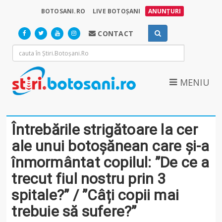
BOTOSANI.RO
LIVE BOTOȘANI
ANUNȚURI
CONTACT
MENIU
Întrebările strigătoare la cer
ale unui botoșănean care și-a
înmormântat copilul: ”De ce a
trecut fiul nostru prin 3
spitale?” / ”Câți copii mai
trebuie să sufere?”