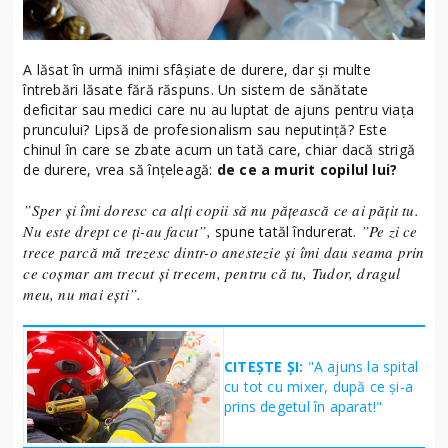
A lăsat în urmă inimi sfâșiate de durere, dar și multe
întrebări lăsate fără răspuns. Un sistem de sănătate
deficitar sau medici care nu au luptat de ajuns pentru viața
pruncului? Lipsă de profesionalism sau neputință? Este
chinul în care se zbate acum un tată care, chiar dacă strigă
de durere, vrea să înțeleagă:
de ce a murit copilul lui?
”Sper și îmi doresc ca alți copii să nu pățească ce ai pățit tu.
Nu este drept ce ți-au facut”,
”Pe zi ce
spune tatăl îndurerat.
trece parcă mă trezesc dintr-o anestezie și îmi dau seama prin
ce coșmar am trecut și trecem, pentru că tu, Tudor, dragul
meu, nu mai ești”.
CITEȘTE ȘI:
"A ajuns la spital
cu tot cu mixer, după ce și-a
prins degetul în aparat!"