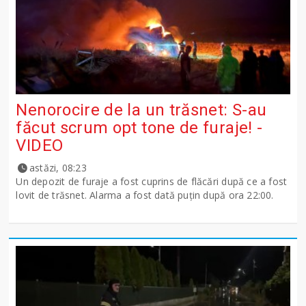
Nenorocire de la un trăsnet: S-au
făcut scrum opt tone de furaje! -
VIDEO
astăzi, 08:23
Un depozit de furaje a fost cuprins de flăcări după ce a fost
lovit de trăsnet. Alarma a fost dată puțin după ora 22:00.