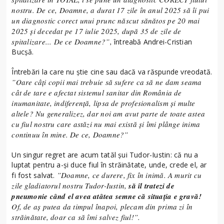
nostru. De ce, Doamne, a durat 17 zile în anul 2025 să îi pui
un diagnostic corect unui prunc născut sănătos pe 20 mai
2025 și decedat pe 17 iulie 2025, după 35 de zile de
spitalizare... De ce Doamne?”,
întreabă Andrei-Cristian
Bucșă.
Întrebări la care nu știe cine sau dacă va răspunde vreodată.
”Oare câți copii mai trebuie să sufere ca să ne dam seama
cât de tare e afectat sistemul sanitar din România de
inumanitate, indiferență, lipsa de profesionalism și multe
altele? Nu generalizez, dar noi am avut parte de toate astea
cu fiul nostru care astăzi nu mai există și îmi plânge inima
continuu în mine. De ce, Doamne?”
Un singur regret are acum tatăl șui Tudor-Iustin: că nu a
luptat pentru a-și duce fiul în străinătate, unde, crede el, ar
”Doamne, ce durere, fix în inimă. A murit cu
fi fost salvat.
zile gladiatorul nostru Tudor-Iustin,
să îl tratezi de
pneumonie când el avea atâtea semne că situația e gravă!
Of, de aș putea da timpul înapoi, plecam din prima zi în
străinătate, doar ca să îmi salvez fiul!”.