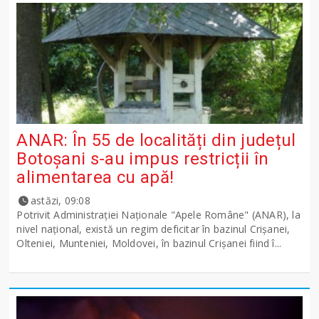
ANAR: În 55 de localități din județul
Botoșani s-au impus restricții în
alimentarea cu apă!
astăzi, 09:08
Potrivit Administraţiei Naţionale "Apele Române" (ANAR), la
nivel naţional, există un regim deficitar în bazinul Crişanei,
Olteniei, Munteniei, Moldovei, în bazinul Crişanei fiind î...