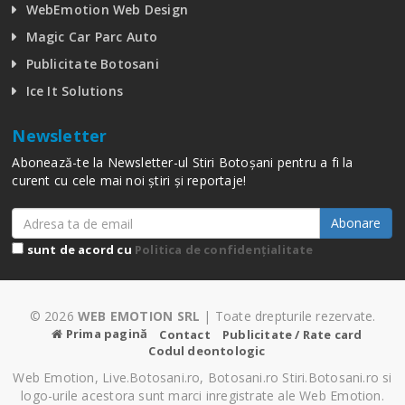
WebEmotion Web Design
Magic Car Parc Auto
Publicitate Botosani
Ice It Solutions
Newsletter
Abonează-te la Newsletter-ul Stiri Botoșani pentru a fi la
curent cu cele mai noi știri și reportaje!
Abonare
sunt de acord cu
Politica de confidențialitate
© 2026
WEB EMOTION SRL
| Toate drepturile rezervate.
Prima pagină
Contact
Publicitate / Rate card
Codul deontologic
Web Emotion, Live.Botosani.ro, Botosani.ro Stiri.Botosani.ro si
logo-urile acestora sunt marci inregistrate ale Web Emotion.