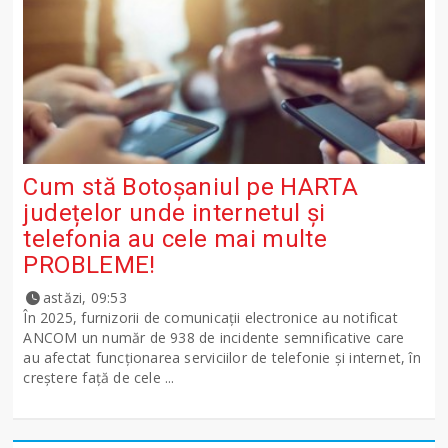
Cum stă Botoșaniul pe HARTA
județelor unde internetul și
telefonia au cele mai multe
PROBLEME!
astăzi, 09:53
În 2025, furnizorii de comunicații electronice au notificat
ANCOM un număr de 938 de incidente semnificative care
au afectat funcționarea serviciilor de telefonie și internet, în
creștere față de cele ...