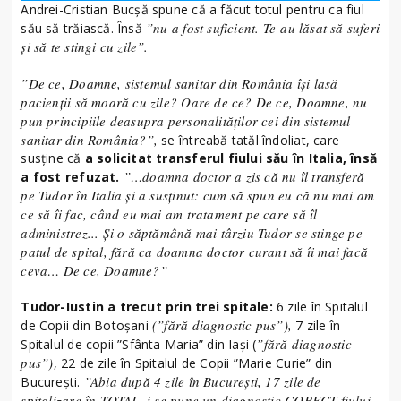
Andrei-Cristian Bucșă spune că a făcut totul pentru ca fiul
”nu a fost suficient. Te-au lăsat să suferi
său să trăiască. Însă
și să te stingi cu zile”.
”De ce, Doamne, sistemul sanitar din România își lasă
pacienții să moară cu zile? Oare de ce? De ce, Doamne, nu
pun principiile deasupra personalităților cei din sistemul
sanitar din România?”,
se întreabă tatăl îndoliat, care
susține că
a solicitat transferul fiului său în Italia, însă
”…doamna doctor a zis că nu îl transferă
a fost refuzat.
pe Tudor în Italia și a susținut: cum să spun eu că nu mai am
ce să îi fac, când eu mai am tratament pe care să îl
administrez... Și o săptămână mai târziu Tudor se stinge pe
patul de spital, fără ca doamna doctor curant să îi mai facă
ceva… De ce, Doamne?”
Tudor-Iustin a trecut prin trei spitale:
6 zile în Spitalul
(”fără diagnostic pus”),
de Copii din Botoșani
7 zile în
”fără diagnostic
Spitalul de copii ”Sfânta Maria” din Iași (
pus”)
, 22 de zile în Spitalul de Copii ”Marie Curie” din
”Abia după 4 zile în București, 17 zile de
București.
spitalizare în TOTAL, i se pune un diagnostic CORECT fiului