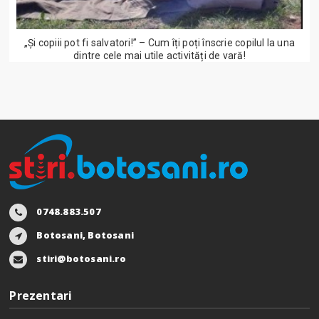
„Și copiii pot fi salvatori!” – Cum îți poți înscrie copilul la una
dintre cele mai utile activități de vară!
0748.883.507
Botosani, Botosani
stiri@botosani.ro
Prezentari