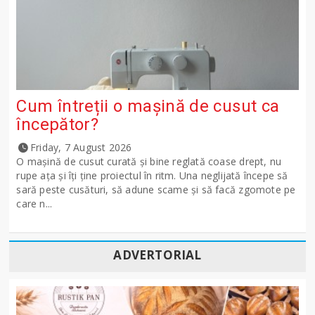
Cum întreții o mașină de cusut ca
începător?
Friday, 7 August 2026
O mașină de cusut curată și bine reglată coase drept, nu
rupe ața și îți ține proiectul în ritm. Una neglijată începe să
sară peste cusături, să adune scame și să facă zgomote pe
care n...
ADVERTORIAL