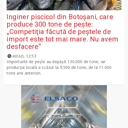
Inginer piscicol din Botoşani, care
produce 300 tone de peşte:
„Competiţia făcută de peştele de
import este tot mai mare. Nu avem
desfacere“
astăzi, 12:53
Importurile de peşte au depăşit 130.000 de tone, iar
producţia locală a scăzut la 9.500 de tone, de la 11.000
tone anii anteriori.