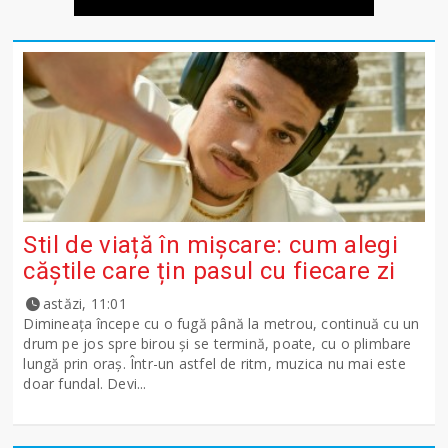
Stil de viață în mișcare: cum alegi
căștile care țin pasul cu fiecare zi
astăzi, 11:01
Dimineața începe cu o fugă până la metrou, continuă cu un
drum pe jos spre birou și se termină, poate, cu o plimbare
lungă prin oraș. Într-un astfel de ritm, muzica nu mai este
doar fundal. Devi...