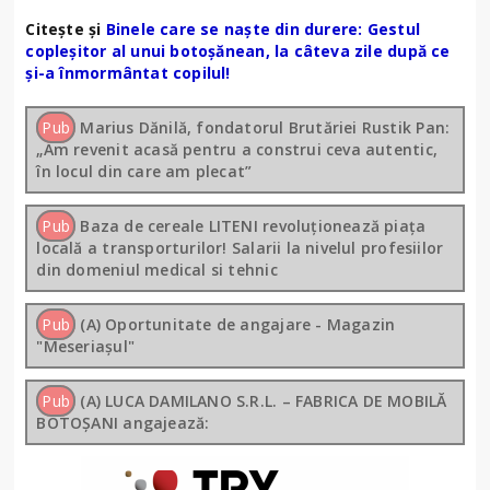
Citește și
Binele care se naște din durere: Gestul
copleșitor al unui botoșănean, la câteva zile după ce
și-a înmormântat copilul!
Pub
Marius Dănilă, fondatorul Brutăriei Rustik Pan:
„Am revenit acasă pentru a construi ceva autentic,
în locul din care am plecat”
Pub
Baza de cereale LITENI revoluționează piața
locală a transporturilor! Salarii la nivelul profesiilor
din domeniul medical si tehnic
Pub
(A) Oportunitate de angajare - Magazin
"Meseriașul"
Pub
(A) LUCA DAMILANO S.R.L. – FABRICA DE MOBILĂ
BOTOȘANI angajează: