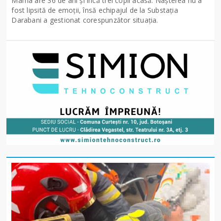
Mama are 36 de ani și încă trei copii acasă. Nașterea nu a
fost lipsită de emoții, însă echipajul de la Substația
Darabani a gestionat corespunzător situația.