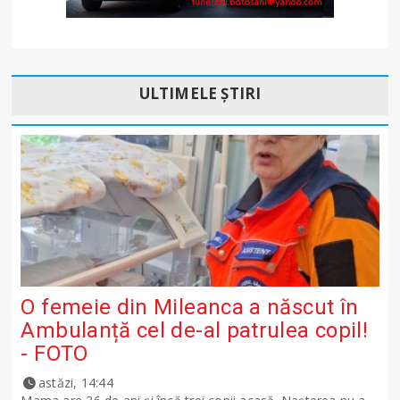
ULTIMELE ȘTIRI
O femeie din Mileanca a născut în
Ambulanță cel de-al patrulea copil!
- FOTO
astăzi, 14:44