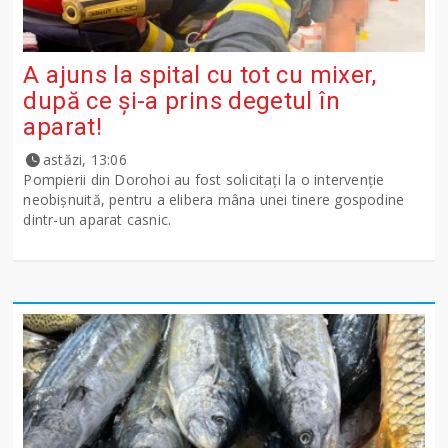
A ajuns la spital cu tot cu mixer,
după ce și-a prins degetul în
aparat!
astăzi, 13:06
Pompierii din Dorohoi au fost solicitați la o intervenție
neobișnuită, pentru a elibera mâna unei tinere gospodine
dintr-un aparat casnic.