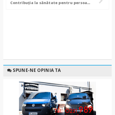
Contribuția la sănătate pentru persoanele cu indemnizație de creștere copil sau venit minim de incluziune. Clarificări AJPIS Botoșani!
SPUNE-NE OPINIA TA