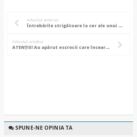
Articolul anterior
Întrebările strigătoare la cer ale unui botoșănean care și-a înmormântat copilul: ”De ce a trecut fiul nostru prin 3 spitale?” / ”Câți copii mai trebuie să sufere?”
Articolul următor
ATENȚIE! Au apărut escrocii care încearcă să facă bani pe suferința sinistraților din Broșteni!
SPUNE-NE OPINIA TA