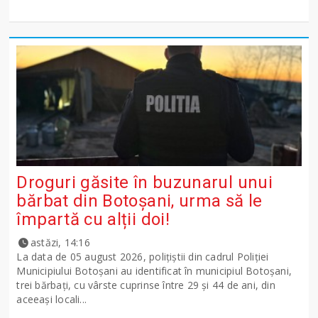
Droguri găsite în buzunarul unui
bărbat din Botoșani, urma să le
împartă cu alții doi!
astăzi, 14:16
La data de 05 august 2026, polițiștii din cadrul Poliției
Municipiului Botoșani au identificat în municipiul Botoșani,
trei bărbați, cu vârste cuprinse între 29 și 44 de ani, din
aceeași locali...