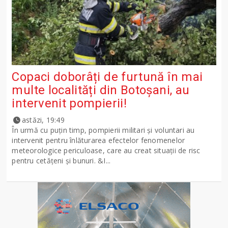
Copaci doborâți de furtună în mai
multe localități din Botoșani, au
intervenit pompierii!
astăzi, 19:49
În urmă cu puțin timp, pompierii militari și voluntari au
intervenit pentru înlăturarea efectelor fenomenelor
meteorologice periculoase, care au creat situații de risc
pentru cetățeni și bunuri. &I...