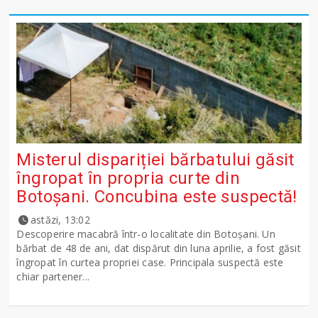
Misterul dispariției bărbatului găsit
îngropat în propria curte din
Botoșani. Concubina este suspectă!
astăzi, 13:02
Descoperire macabră într-o localitate din Botoșani. Un
bărbat de 48 de ani, dat dispărut din luna aprilie, a fost găsit
îngropat în curtea propriei case. Principala suspectă este
chiar partener...