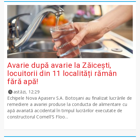
Avarie după avarie la Zăicești,
locuitorii din 11 localități rămân
fără apă!
astăzi, 12:29
Echipele Nova Apaserv S.A. Botoșani au finalizat lucrările de
remediere a avariei produse la conducta de alimentare cu
apă avariată accidental în timpul lucrărilor executate de
constructorul Cornell'S Floo...