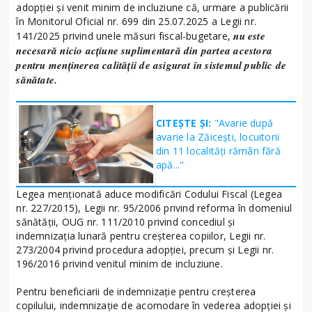
adopției și venit minim de incluziune că, urmare a publicării
în Monitorul Oficial nr. 699 din 25.07.2025 a Legii nr.
nu este
141/2025 privind unele măsuri fiscal-bugetare,
necesară nicio acțiune suplimentară din partea acestora
pentru menținerea calității de asigurat în sistemul public de
sănătate.
CITEȘTE ȘI:
"Avarie după
avarie la Zăicești, locuitorii
din 11 localități rămân fără
apă..."
Legea menționată aduce modificări Codului Fiscal (Legea
nr. 227/2015), Legii nr. 95/2006 privind reforma în domeniul
sănătății, OUG nr. 111/2010 privind concediul și
indemnizația lunară pentru creșterea copiilor, Legii nr.
273/2004 privind procedura adopției, precum și Legii nr.
196/2016 privind venitul minim de incluziune.
Pentru beneficiarii de indemnizație pentru creșterea
copilului, indemnizație de acomodare în vederea adopției și