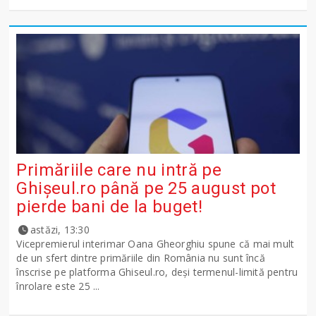
Primăriile care nu intră pe
Ghişeul.ro până pe 25 august pot
pierde bani de la buget!
astăzi, 13:30
Vicepremierul interimar Oana Gheorghiu spune că mai mult
de un sfert dintre primăriile din România nu sunt încă
înscrise pe platforma Ghiseul.ro, deși termenul-limită pentru
înrolare este 25 ...