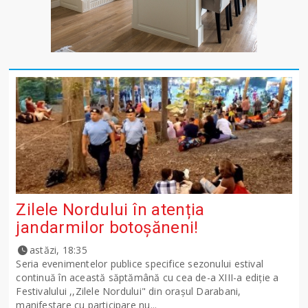
Zilele Nordului în atenția
jandarmilor botoșăneni!
astăzi, 18:35
Seria evenimentelor publice specifice sezonului estival
continuă în această săptămână cu cea de-a XIII-a ediție a
Festivalului ,,Zilele Nordului" din orașul Darabani,
manifestare cu participare nu...