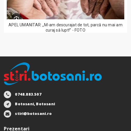
APEL UMANITAR: „M-am descurajat de tot, parcă nu mai am
curaj să lupt!” - FOTO
0748.883.507
Botosani, Botosani
stiri@botosani.ro
Prezentari