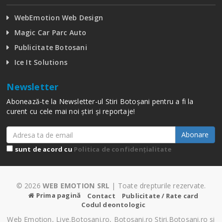
WebEmotion Web Design
Magic Car Parc Auto
Publicitate Botosani
Ice It Solutions
Newsletter
Abonează-te la Newsletter-ul Stiri Botoșani pentru a fi la
curent cu cele mai noi știri și reportaje!
Abonare
sunt de acord cu
Politica de confidențialitate
© 2026
WEB EMOTION SRL
| Toate drepturile rezervate.
Prima pagină
Contact
Publicitate / Rate card
Codul deontologic
Web Emotion, Live.Botosani.ro, Botosani.ro Stiri.Botosani.ro si