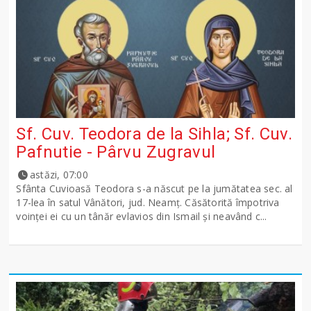
Sf. Cuv. Teodora de la Sihla; Sf. Cuv.
Pafnutie - Pârvu Zugravul
astăzi, 07:00
Sfânta Cuvioasă Teodora s-a născut pe la jumătatea sec. al
17-lea în satul Vânători, jud. Neamţ. Căsătorită împotriva
voinţei ei cu un tânăr evlavios din Ismail şi neavând c...