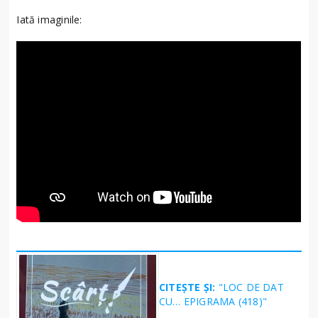
Iată imaginile:
CITEȘTE ȘI:
"LOC DE DAT
CU… EPIGRAMA (418)"