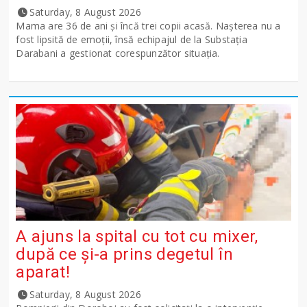
Saturday, 8 August 2026
Mama are 36 de ani și încă trei copii acasă. Nașterea nu a
fost lipsită de emoții, însă echipajul de la Substația
Darabani a gestionat corespunzător situația.
A ajuns la spital cu tot cu mixer,
după ce și-a prins degetul în
aparat!
Saturday, 8 August 2026