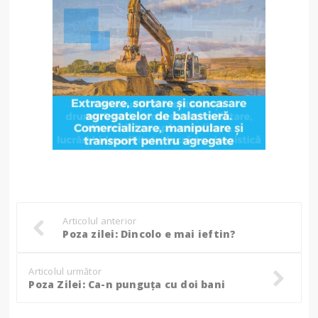
Articolul anterior
Poza zilei: Dincolo e mai ieftin?
Articolul următor
Poza Zilei: Ca-n punguța cu doi bani