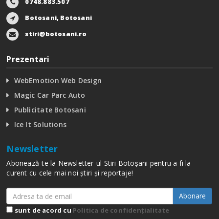
0748.883.507
Botosani, Botosani
stiri@botosani.ro
Prezentari
WebEmotion Web Design
Magic Car Parc Auto
Publicitate Botosani
Ice It Solutions
Newsletter
Abonează-te la Newsletter-ul Stiri Botoșani pentru a fi la
curent cu cele mai noi știri și reportaje!
Abonare
sunt de acord cu
Politica de confidențialitate