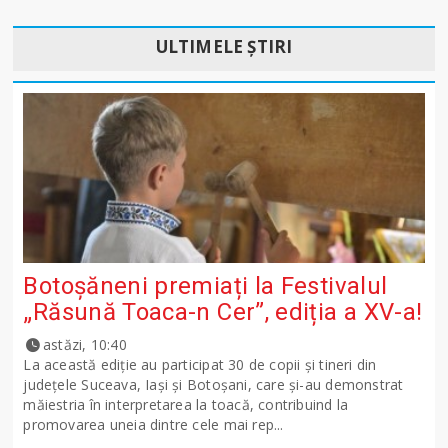
ULTIMELE ȘTIRI
Botoșăneni premiați la Festivalul
„Răsună Toaca-n Cer”, ediția a XV-a!
astăzi, 10:40
La această ediție au participat 30 de copii și tineri din
județele Suceava, Iași și Botoșani, care și-au demonstrat
măiestria în interpretarea la toacă, contribuind la
promovarea uneia dintre cele mai rep...