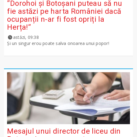
”Dorohoi și Botoșani puteau să nu
fie astăzi pe harta României dacă
ocupanții n-ar fi fost opriți la
Herța!”
astăzi, 09:38
Și un singur erou poate salva onoarea unui popor!
Mesajul unui director de liceu din