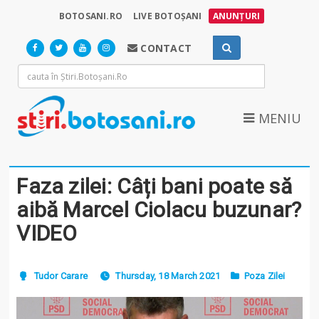
BOTOSANI.RO
LIVE BOTOȘANI
ANUNȚURI
CONTACT
MENIU
Faza zilei: Câți bani poate să
aibă Marcel Ciolacu buzunar?
VIDEO
Tudor Carare
Thursday, 18 March 2021
Poza Zilei