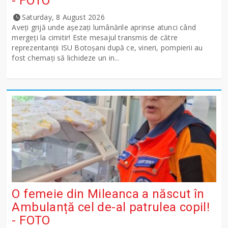
- FOTO
Saturday, 8 August 2026
Aveți grijă unde așezați lumânările aprinse atunci când
mergeți la cimitir! Este mesajul transmis de către
reprezentanții ISU Botoșani după ce, vineri, pompierii au
fost chemați să lichideze un in...
O femeie din Mileanca a născut în
Ambulanță cel de-al patrulea copil!
- FOTO