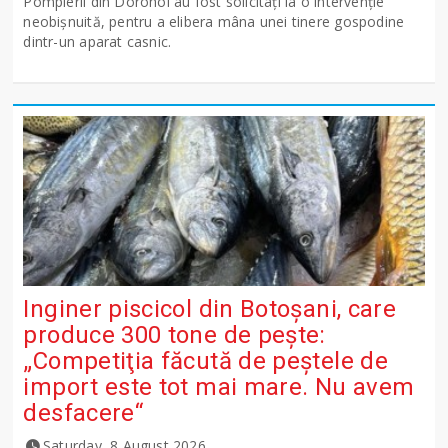
Pompierii din Dorohoi au fost solicitați la o intervenție
neobișnuită, pentru a elibera mâna unei tinere gospodine
dintr-un aparat casnic.
Inginer piscicol din Botoşani, care
produce 300 tone de peşte:
„Competiţia făcută de peştele de
import este tot mai mare. Nu avem
desfacere“
Saturday, 8 August 2026