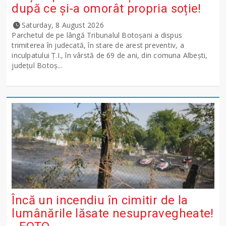
după ce și-a omorât propria soție!
Saturday, 8 August 2026
Parchetul de pe lângă Tribunalul Botoşani a dispus
trimiterea în judecată, în stare de arest preventiv, a
inculpatului Ț.I., în vârstă de 69 de ani, din comuna Albești,
județul Botoș...
Încă un incendiu în cimitir de la
lumânările lăsate nesupravegheate!