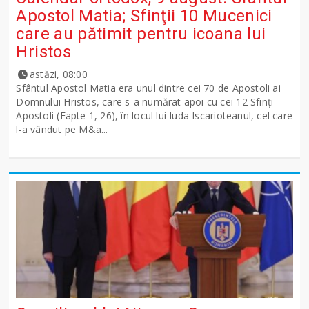
Apostol Matia; Sfinţii 10 Mucenici
care au pătimit pentru icoana lui
Hristos
astăzi, 08:00
Sfântul Apostol Matia era unul dintre cei 70 de Apostoli ai
Domnului Hristos, care s-a numărat apoi cu cei 12 Sfinţi
Apostoli (Fapte 1, 26), în locul lui Iuda Iscarioteanul, cel care
l-a vândut pe M&a...