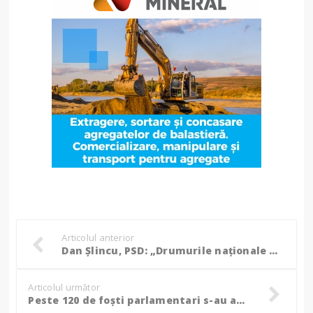
Articolul anterior
Dan Șlincu, PSD: „Drumurile naționale din Botoșani modernizate de guvernarea de Dreapta doar cu vorbe în vânt”
Articolul următor
Peste 120 de foști parlamentari s-au adresat instanțelor pentru a primi din nou pensii speciale