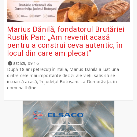
Marius Dănilă, fondatorul Brutăriei
Rustik Pan: „Am revenit acasă
pentru a construi ceva autentic, în
locul din care am plecat”
astăzi, 09:16
După 18 ani petrecuți în Italia, Marius Dănilă a luat una
dintre cele mai importante decizii ale vieții sale: să se
întoarcă acasă, în județul Botoșani. La Dumbrăvița, în
comuna Ibăne...