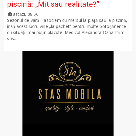
piscină: „Mit sau realitate?”
astăzi, 08:56
Sezonul de vară îl asociem cu mersul la plajă sau la piscină,
însă acest lucru vine „la pachet” pentru multe botoșănence
cu situații mai puțin plăcute. Medicul Alexandra Dana Ifrim
sus...