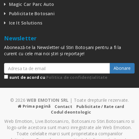
Magic Car Parc Auto
Publicitate Botosani
Ice It Solutions
Newsletter
Abonează-te la Newsletter-ul Stiri Botoșani pentru a fi la
curent cu cele mai noi știri și reportaje!
Abonare
sunt de acord cu
Politica de confidențialitate
© 2026
WEB EMOTION SRL
| Toate drepturile rezervate.
Prima pagină
Contact
Publicitate / Rate card
Codul deontologic
Web Emotion, Live.Botosani.ro, Botosani.ro Stiri.Botosani.ro si
logo-urile acestora sunt marci inregistrate ale Web Emotion.
Toate celelalte marci sunt proprietatea companiilor