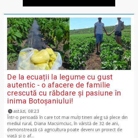
De la ecuații la legume cu gust
autentic - o afacere de familie
crescută cu răbdare și pasiune în
inima Botoșaniului!
astăzi, 08:23
Într-o perioadă în care tot mai mulți tineri aleg să plece din
mediul rural, Diana Macsimciuc, în vârstă de 32 de ani,
demonstrează că agricultura poate deveni un proiect de
viață și o af...