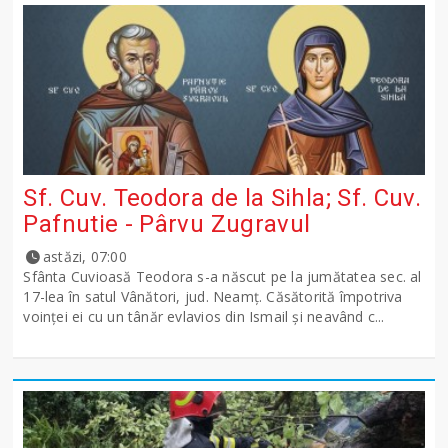
Sf. Cuv. Teodora de la Sihla; Sf. Cuv.
Pafnutie - Pârvu Zugravul
astăzi, 07:00
Sfânta Cuvioasă Teodora s-a născut pe la jumătatea sec. al
17-lea în satul Vânători, jud. Neamţ. Căsătorită împotriva
voinţei ei cu un tânăr evlavios din Ismail şi neavând c...