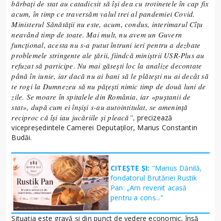
bărbați de stat au catadicsit să își dea cu trotinetele în cap fix
acum, în timp ce traversăm valul trei al pandemiei Covid.
Ministerul Sănătății nu este, acum, condus, interimarul Cîțu
neavând timp de toate. Mai mult, nu avem un Guvern
funcțional, acesta nu s-a putut întruni ieri pentru a dezbate
problemele stringente ale țării, fiindcă miniștrii USR-Plus au
refuzat să participe. Nu mai găsești loc la analize decontate
până în iunie, iar dacă nu ai bani să le plătești nu ai decât să
te rogi la Dumnezeu să nu pățești nimic timp de două luni de
zile. Se moare în spitalele din România, iar «puștanii de
stat», după cum ei înșiși s-au autointitulat, se amenință
reciproc că își iau jucăriile și pleacă”,
precizează
vicepreședintele Camerei Deputaților, Marius Constantin
Budăi.
CITEȘTE ȘI:
"Marius Dănilă,
fondatorul Brutăriei Rustik
Pan: „Am revenit acasă
pentru a cons..."
Situația este gravă și din punct de vedere economic, însă