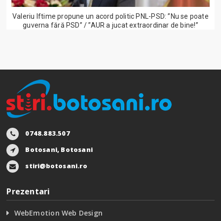
Valeriu Iftime propune un acord politic PNL-PSD: ”Nu se poate
guverna fără PSD” / ”AUR a jucat extraordinar de bine!”
0748.883.507
Botosani, Botosani
stiri@botosani.ro
Prezentari
WebEmotion Web Design