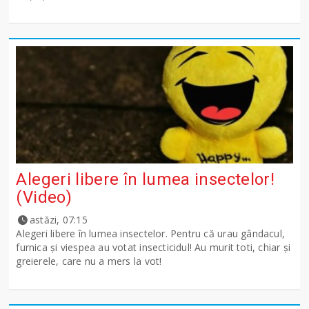
Alegeri libere în lumea insectelor!
(Video)
astăzi, 07:15
Alegeri libere în lumea insectelor. Pentru că urau gândacul,
furnica și viespea au votat insecticidul! Au murit toti, chiar și
greierele, care nu a mers la vot!