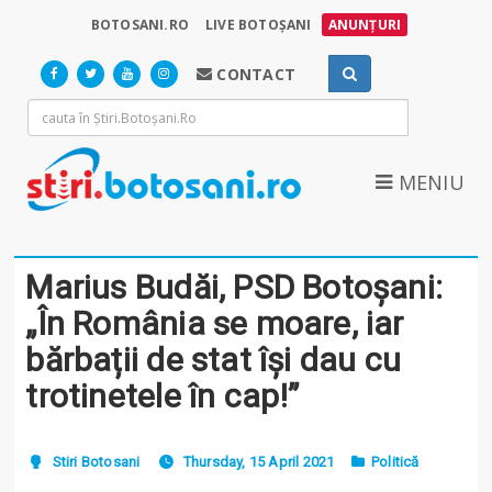
BOTOSANI.RO
LIVE BOTOȘANI
ANUNȚURI
CONTACT
MENIU
Marius Budăi, PSD Botoșani:
„În România se moare, iar
bărbații de stat își dau cu
trotinetele în cap!”
Stiri Botosani
Thursday, 15 April 2021
Politică