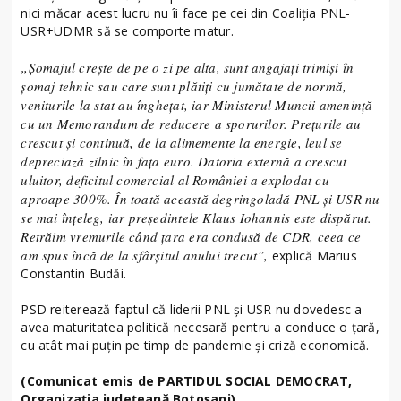
nici măcar acest lucru nu îi face pe cei din Coaliția PNL-
USR+UDMR să se comporte matur.
„Șomajul crește de pe o zi pe alta, sunt angajați trimiși în
șomaj tehnic sau care sunt plătiți cu jumătate de normă,
veniturile la stat au înghețat, iar Ministerul Muncii amenință
cu un Memorandum de reducere a sporurilor. Prețurile au
crescut și continuă, de la alimemente la energie, leul se
depreciază zilnic în fața euro. Datoria externă a crescut
uluitor, deficitul comercial al României a explodat cu
aproape 300%. În toată această degringoladă PNL și USR nu
se mai înțeleg, iar președintele Klaus Iohannis este dispărut.
Retrăim vremurile când țara era condusă de CDR, ceea ce
am spus încă de la sfârșitul anului trecut”,
explică Marius
Constantin Budăi.
PSD reiterează faptul că liderii PNL și USR nu dovedesc a
avea maturitatea politică necesară pentru a conduce o țară,
cu atât mai puțin pe timp de pandemie și criză economică.
(Comunicat emis de PARTIDUL SOCIAL DEMOCRAT,
Organizaţia judeţeană Botoşani)