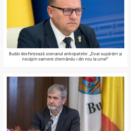
Budăi desființează scenariul anticipatelor. „Doar supărăm și
necăjim oamenii chemându-i din nou la urne!"