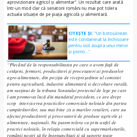
aprovizionare agricol și alimentar”. Un rezultat care arată
într-un mod clar că senatorii români nu mai pot tolera
actuala situație de pe piața agricolă și alimentară.
CITEȘTE ȘI:
"Un botoșănean
este condamnat la închisoare
pentru viol asupra unui minor
și porno..."
“Plecând de la responsabilitatea pe care o avem față de
cetățeni, fermieri, producători și procesatori ai produselor
agro-alimentare, din poziția de vicepreședinte al comisiei
pentru agricultură, industrie alimentară si dezvoltare rurală,
am susținut de la tribuna Senatului proiectul de lege pe care
l-am promovat încă din mandatul precedent, ce are drept
scop interzicerea practicilor comerciale neloiale din partea
cumpărătorilor, sau mai bine zis a marilor retaileri, care au
afectat producătorii și procesatorii de produse agricole și
alimentare, naționali. Nu putem tolera ca prin astfel de
practici neloiale, în relația comercială cu supermarketurile,
românii noștri să fie îngenunchiați și să suporte toate