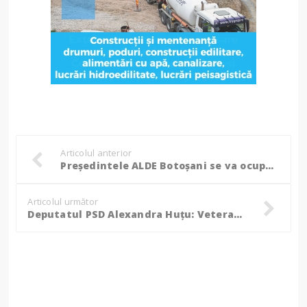
Articolul anterior
Președintele ALDE Botoșani se va ocupa de politicile educaționale și sociale la nivel național
Articolul următor
Deputatul PSD Alexandra Huțu: Veteranii de război sunt eroii de lângă noi, sunt purtători de medalii, dar și de răni și suferințe!