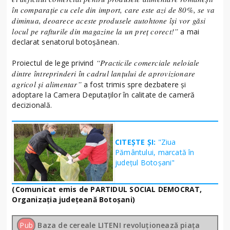
în comparație cu cele din import, care este azi de 80%, se va
diminua, deoarece aceste produsele autohtone își vor găsi
locul pe rafturile din magazine la un preț corect!”
a mai
declarat senatorul botoșănean.
“Practicile comerciale neloiale
Proiectul de lege privind
dintre întreprinderi în cadrul lanțului de aprovizionare
agricol și alimentar”
a fost trimis spre dezbatere și
adoptare la Camera Deputaților în calitate de cameră
decizională.
CITEȘTE ȘI:
"Ziua
Pământului, marcată în
județul Botoșani"
(Comunicat emis de PARTIDUL SOCIAL DEMOCRAT,
Organizaţia judeţeană Botoşani)
Pub
Baza de cereale LITENI revoluționează piața