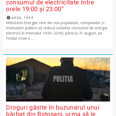
consumul de electricitate între
orele 19:00 și 23:00”
astăzi, 14:54
Ministerul Energiei cere din nou populației, companiilor și
instituțiilor publice să reducă voluntar consumul de energie
electrică în intervalul 19:00–23:00, până la 31 august, pe
fondul crizei e...
Droguri găsite în buzunarul unui
bărbat din Botoșani, urma să le