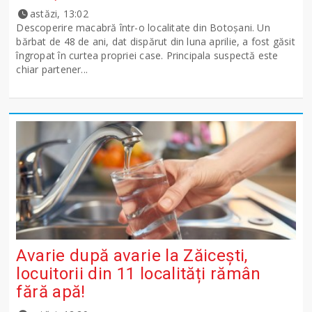
astăzi, 13:02
Descoperire macabră într-o localitate din Botoșani. Un
bărbat de 48 de ani, dat dispărut din luna aprilie, a fost găsit
îngropat în curtea propriei case. Principala suspectă este
chiar partener...
Avarie după avarie la Zăicești,
locuitorii din 11 localități rămân
fără apă!