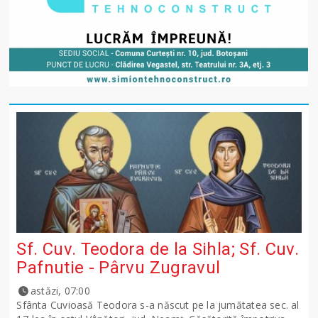
Sf. Cuv. Teodora de la Sihla; Sf. Cuv.
Pafnutie - Pârvu Zugravul
astăzi, 07:00
Sfânta Cuvioasă Teodora s-a născut pe la jumătatea sec. al