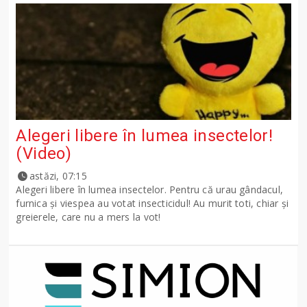
Alegeri libere în lumea insectelor!
(Video)
astăzi, 07:15
Alegeri libere în lumea insectelor. Pentru că urau gândacul,
furnica și viespea au votat insecticidul! Au murit toti, chiar și
greierele, care nu a mers la vot!