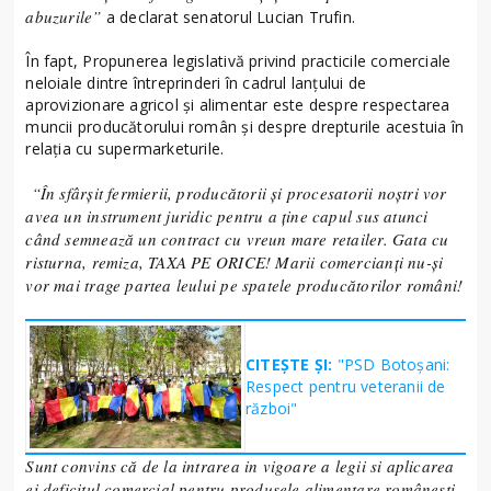
abuzurile”
a declarat senatorul Lucian Trufin.
În fapt, Propunerea legislativă privind practicile comerciale
neloiale dintre întreprinderi în cadrul lanțului de
aprovizionare agricol și alimentar este despre respectarea
muncii producătorului român și despre drepturile acestuia în
relația cu supermarketurile.
“În sfârșit fermierii, producătorii și procesatorii noștri vor
avea un instrument juridic pentru a ține capul sus atunci
când semnează un contract cu vreun mare retailer. Gata cu
risturna, remiza, TAXA PE ORICE! Marii comercianți nu-și
vor mai trage partea leului pe spatele producătorilor români!
CITEȘTE ȘI:
"PSD Botoșani:
Respect pentru veteranii de
război"
Sunt convins că de la intrarea in vigoare a legii si aplicarea
ei deficitul comercial pentru produsele alimentare românești