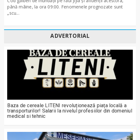
Cod galben de inundații pe râul Jijia și afluenții acestora,
până mâine, la ora 09:00. Fenomenele prognozate sunt
„scu...
ADVERTORIAL
Baza de cereale LITENI revoluționează piața locală a
transporturilor! Salarii la nivelul profesiilor din domeniul
medical si tehnic