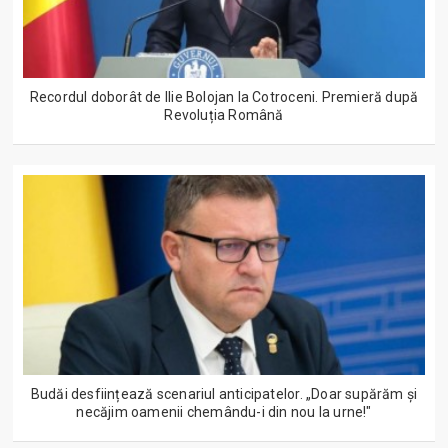
Recordul doborât de Ilie Bolojan la Cotroceni. Premieră după
Revoluția Română
Budăi desființează scenariul anticipatelor. „Doar supărăm și
necăjim oamenii chemându-i din nou la urne!"