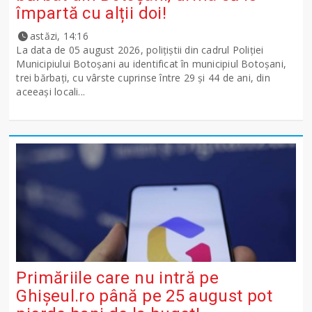
împartă cu alții doi!
astăzi, 14:16
La data de 05 august 2026, polițiștii din cadrul Poliției
Municipiului Botoșani au identificat în municipiul Botoșani,
trei bărbați, cu vârste cuprinse între 29 și 44 de ani, din
aceeași locali...
Primăriile care nu intră pe
Ghişeul.ro până pe 25 august pot