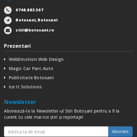
0748.883.507
Botosani, Botosani
stiri@botosani.ro
Prezentari
WebEmotion Web Design
Magic Car Parc Auto
Publicitate Botosani
Ice It Solutions
Newsletter
Abonează-te la Newsletter-ul Stiri Botoșani pentru a fi la
curent cu cele mai noi știri și reportaje!
Abonare