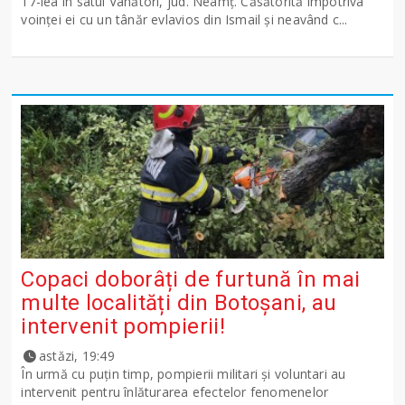
17-lea în satul Vânători, jud. Neamţ. Căsătorită împotriva
voinţei ei cu un tânăr evlavios din Ismail şi neavând c...
Copaci doborâți de furtună în mai
multe localități din Botoșani, au
intervenit pompierii!
astăzi, 19:49
În urmă cu puțin timp, pompierii militari și voluntari au
intervenit pentru înlăturarea efectelor fenomenelor