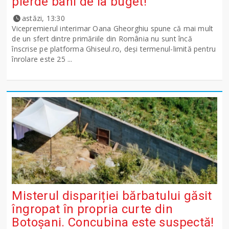
pierde bani de la buget!
astăzi, 13:30
Vicepremierul interimar Oana Gheorghiu spune că mai mult
de un sfert dintre primăriile din România nu sunt încă
înscrise pe platforma Ghiseul.ro, deși termenul-limită pentru
înrolare este 25 ...
Misterul dispariției bărbatului găsit
îngropat în propria curte din
Botoșani. Concubina este suspectă!