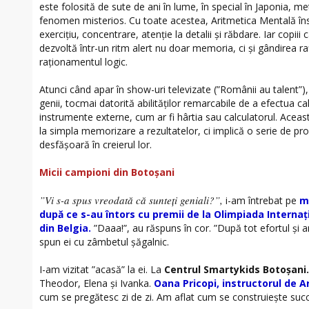
este folosită de sute de ani în lume, în special în Japonia, me
fenomen misterios. Cu toate acestea, Aritmetica Mentală în
exercițiu, concentrare, atenție la detalii și răbdare. Iar copiii
dezvoltă într-un ritm alert nu doar memoria, ci și gândirea r
raționamentul logic.
Atunci când apar în show-uri televizate (”Românii au talent”), 
genii, tocmai datorită abilităților remarcabile de a efectua cal
instrumente externe, cum ar fi hârtia sau calculatorul. Aceas
la simpla memorizare a rezultatelor, ci implică o serie de p
desfășoară în creierul lor.
Micii campioni din Botoșani
”Vi s-a spus vreodată că sunteți geniali?”,
i-am întrebat pe
m
după ce s-au întors cu premii de la Olimpiada Interna
din Belgia.
”Daaa!”, au răspuns în cor. ”După tot efortul și 
spun ei cu zâmbetul șăgalnic.
I-am vizitat ”acasă” la ei. La
Centrul Smartykids Botoșani.
Theodor, Elena și Ivanka.
Oana Pricopi, instructorul de A
cum se pregătesc zi de zi. Am aflat cum se construiește succ