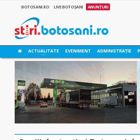
BOTOSANI.RO
LIVE BOTOȘANI
ANUNȚURI
ACTUALITATE
EVENIMENT
ADMINISTRAȚIE