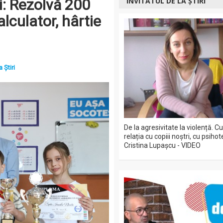
i: Rezolvă 200
INVITATUL DE LA ȘTIRI
alculator, hârtie
a Știri
De la agresivitate la violență.
relația cu copiii noștri, cu psiho
Cristina Lupașcu - VIDEO