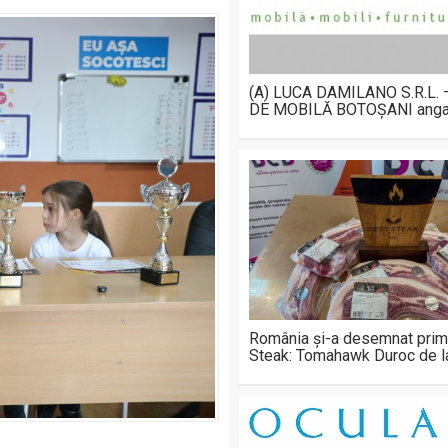
(A) LUCA DAMILANO S.R.L.
DE MOBILĂ BOTOȘANI anga
România și-a desemnat prim
Steak: Tomahawk Duroc de 