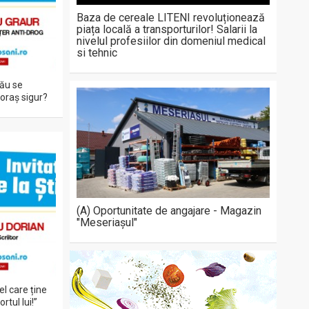
Baza de cereale LITENI revoluționează
piața locală a transporturilor! Salarii la
nivelul profesiilor din domeniul medical
si tehnic
tău se
oraș sigur?
(A) Oportunitate de angajare - Magazin
"Meseriașul"
l care ține
tul lui!”