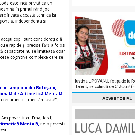
toda este încă privită ca un
seamnă în primul rând joc,
 care învață această tehnică își
ațională, independența și
acești copii sunt considerați a fi
cule rapide și precise fără a folosi
tă capacitate nu se limitează doar
rocese cognitive complexe care se
Iustina LIPOVANU, fetița de la 
Talent, ne colindă de Crăciun! (
icii campioni din Botoșani,
țională de Aritmetică Mentală
ADVERTORIAL
antrenamentul, merităm asta!”,
Am povestit cu Ema, Iosif,
ritmetică Mentală,
ne-a povestit
esul.