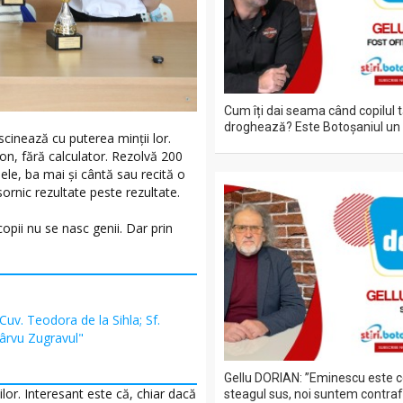
Cum îți dai seama când copilul 
droghează? Este Botoșaniul un 
scinează cu puterea minții lor.
ion, fără calculator. Rezolvă 200
ele, ba mai și cântă sau recită o
sornic rezultate peste rezultate.
 copii nu se nasc genii. Dar prin
 Cuv. Teodora de la Sihla; Sf.
Pârvu Zugravul"
Gellu DORIAN: ”Eminescu este ce
lor. Interesant este că, chiar dacă
steagul sus, noi suntem contrafor