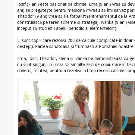
Iosif (7 ani) este pasionat de chimie, Ema (9 ani) vrea să d
ani) se pregătește pentru medicină (”Vreau să îmi salvez părinți
Theodor (9 ani) vrea să fie fotbalist (antrenamentul de la Ari
construiască pe teren scheme și strategii), Ivanka (9 ani) vi
început să studiez Tabelul periodic al elementelor”).
Ei sunt copiii care rezolvă 200 de calcule complicate în doar 4
deștepți. Partea sănătoasă și frumoasă a României noastre.
Ema, Iosif, Theodor, Elena și Ivanka ne demonstrează că geniu
nu sunt singurii, în urma lor vin alte zeci de copii. Care în fi
creierul, mintea, pentru a rezolva în timp record calcule comp