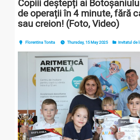
Copiii deștepți ai Botoșaniulu
de operații în 4 minute, fără c
sau creion! (Foto, Video)
Florentina Tonita
Thursday, 15 May 2025
Invitatul de l