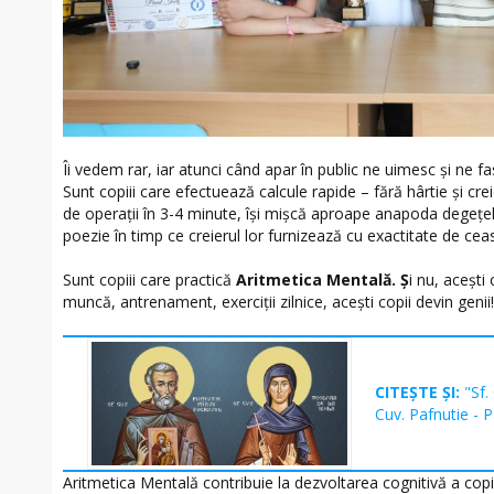
Îi vedem rar, iar atunci când apar în public ne uimesc și ne fa
Sunt copiii care efectuează calcule rapide – fără hârtie și cre
de operații în 3-4 minute, își mișcă aproape anapoda degețel
poezie în timp ce creierul lor furnizează cu exactitate de cea
Sunt copiii care practică
Aritmetica Mentală. Ș
i nu, acești
muncă, antrenament, exerciții zilnice, acești copii devin genii!
CITEȘTE ȘI:
"Sf.
Cuv. Pafnutie - 
Aritmetica Mentală contribuie la dezvoltarea cognitivă a copii