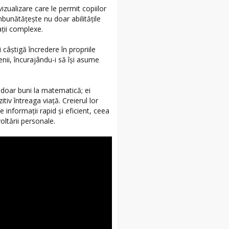
zualizare care le permit copiilor
mbunătățește nu doar abilitățile
ații complexe.
i câștigă încredere în propriile
nii, încurajându-i să își asume
 doar buni la matematică; ei
itiv întreaga viață. Creierul lor
informații rapid și eficient, ceea
oltării personale.