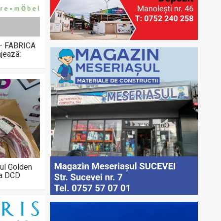
 – FABRICA
jează:
ul Golden
la DCD