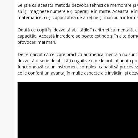
Se știe că această metodă dezvoltă tehnici de memorare și vi
să își imagineze numerele și operațiile în minte. Aceasta le î
matematice, ci și capacitatea de a reține și manipula inform
Odată ce copiii își dezvoltă abilitățile în aritmetica mentală, e
capacități. Această încredere se poate extinde și în alte dome
provocări mai mari.
De remarcat că cei care practică aritmetica mentală nu sunt
dezvoltă o serie de abilități cognitive care le pot influența poz
funcționează ca un instrument complex, capabil să proceseze 
ce le conferă un avantaj în multe aspecte ale învățării și dezv