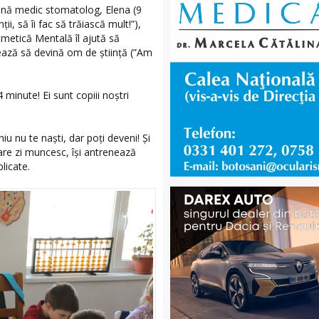
evină medic stomatolog, Elena (9
i, să îi fac să trăiască mult!”),
tmetică Mentală îl ajută să
sează să devină om de știință (”Am
 minute! Ei sunt copiii noștri
 nu te naști, dar poți deveni! Și
ecare zi muncesc, își antrenează
licate.