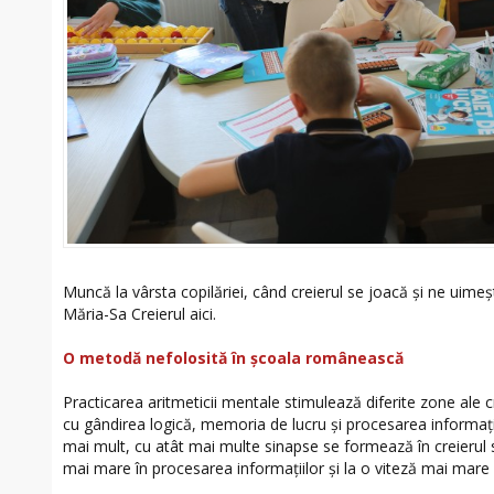
Muncă la vârsta copilăriei, când creierul se joacă și ne uime
Măria-Sa Creierul aici.
O metodă nefolosită în școala românească
Practicarea aritmeticii mentale stimulează diferite zone ale cr
cu gândirea logică, memoria de lucru și procesarea informați
mai mult, cu atât mai multe sinapse se formează în creierul 
mai mare în procesarea informațiilor și la o viteză mai mare 