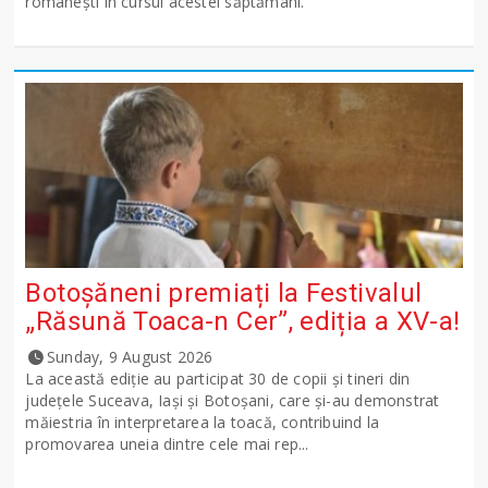
românești în cursul acestei săptămâni.
Botoșăneni premiați la Festivalul
„Răsună Toaca-n Cer”, ediția a XV-a!
Sunday, 9 August 2026
La această ediție au participat 30 de copii și tineri din
județele Suceava, Iași și Botoșani, care și-au demonstrat
măiestria în interpretarea la toacă, contribuind la
promovarea uneia dintre cele mai rep...