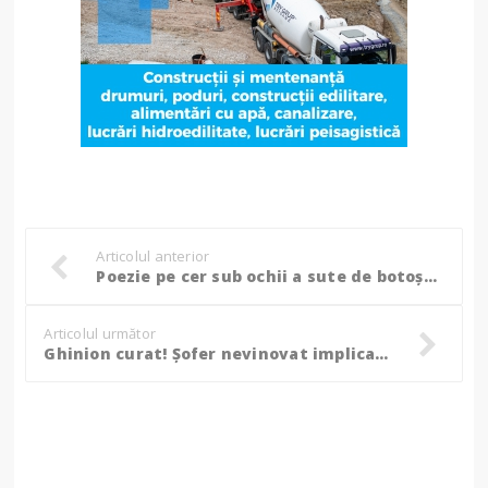
Articolul anterior
Poezie pe cer sub ochii a sute de botoşăneni! Suceava Air Show, urmărit de mii de oameni pe Aeroportul Salcea! FOTO- VIDEO
Articolul următor
Ghinion curat! Șofer nevinovat implicat într-un accident cu o victimă, găsit cu nereguli!