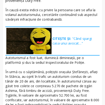
provenienţă Duty Free.
În cauză exista indicii cu privire la persoana care se afla la
volanul autoturismului, cercetările continuând sub aspectul
săvârșirii infracțiunii de contrabandă.
CITEȘTE ȘI:
"Când spargi
casa unui avocat…"
Autoturismul a fost luat, duminică dimineaţă, pe o
platformă şi dus la sediul Inspectoratului de Poliţie.
În urmă cu o săptămână, poliţiştii orașului Ștefănești, aflați
în Stânca, au oprit în trafic un autoturism condus de un
tânăr de 20 de ani, din localitate, în autoturismul căruia au
găsit trei colete ce conţineau 5.270 de pachete de ţigări
Ashima, fără timbru de acciză, proveniență Duty Free.
Ţigările, în valoare de aproximativ 52.700 lei, au fost
confiscate, iar autoturismul, în valoare de aproximativ 8.000
de lei a fost indisponibilizat la sediul Poliției orașului