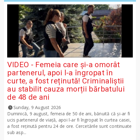
VIDEO - Femeia care și-a omorât
partenerul, apoi l-a îngropat în
curte, a fost reținută! Criminaliștii
au stabilit cauza morții bărbatului
de 48 de ani
Sunday, 9 August 2026
Duminică, 9 august, femeia de 50 de ani, bănuită că și-ar fi
ucis partenerul de viață, apoi l-ar fi îngropat în curtea casei,
a fost reținută pentru 24 de ore. Cercetările sunt continuate
sub asp...