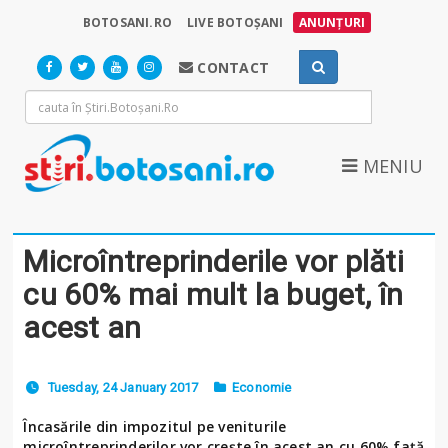
BOTOSANI.RO
LIVE BOTOȘANI
ANUNȚURI
CONTACT
MENIU
Microîntreprinderile vor plăti
cu 60% mai mult la buget, în
acest an
Tuesday, 24 January 2017
Economie
Încasările din impozitul pe veniturile
microîntreprinderilor vor creşte în acest an cu 60% faţă