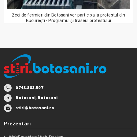
Zeci de fermieri din Botoșani vor participa la protestul din
București - Programul și traseul protestului
0748.883.507
Botosani, Botosani
stiri@botosani.ro
Prezentari
WebEmotion Web Design