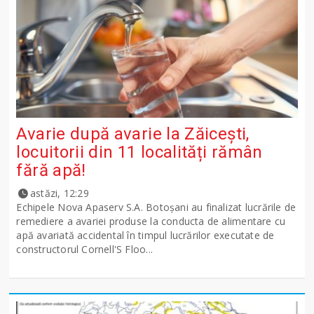
Avarie după avarie la Zăicești,
locuitorii din 11 localități rămân
fără apă!
astăzi, 12:29
Echipele Nova Apaserv S.A. Botoșani au finalizat lucrările de
remediere a avariei produse la conducta de alimentare cu
apă avariată accidental în timpul lucrărilor executate de
constructorul Cornell'S Floo...