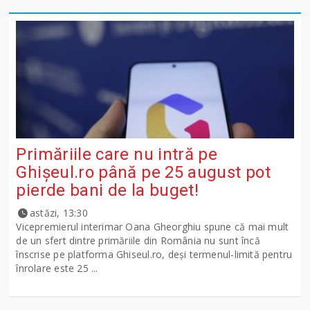
Primăriile care nu intră pe
Ghişeul.ro până pe 25 august pot
pierde bani de la buget!
astăzi, 13:30
Vicepremierul interimar Oana Gheorghiu spune că mai mult
de un sfert dintre primăriile din România nu sunt încă
înscrise pe platforma Ghiseul.ro, deși termenul-limită pentru
înrolare este 25 ...