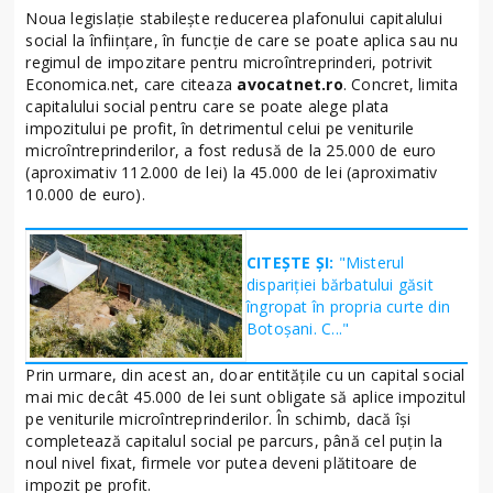
Noua legislaţie stabileşte reducerea plafonului capitalului
social la înființare, în funcție de care se poate aplica sau nu
regimul de impozitare pentru microîntreprinderi, potrivit
Economica.net, care citeaza
avocatnet.ro
. Concret, limita
capitalului social pentru care se poate alege plata
impozitului pe profit, în detrimentul celui pe veniturile
microîntreprinderilor, a fost redusă de la 25.000 de euro
(aproximativ 112.000 de lei) la 45.000 de lei (aproximativ
10.000 de euro).
CITEȘTE ȘI:
"Misterul
dispariției bărbatului găsit
îngropat în propria curte din
Botoșani. C..."
Prin urmare, din acest an, doar entităţile cu un capital social
mai mic decât 45.000 de lei sunt obligate să aplice impozitul
pe veniturile microîntreprinderilor. În schimb, dacă îşi
completează capitalul social pe parcurs, până cel puţin la
noul nivel fixat, firmele vor putea deveni plătitoare de
impozit pe profit.