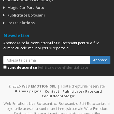
Magic Car Parc Auto
Publicitate Botosani
Ice It Solutions
Newsletter
Abonează-te la Newsletter-ul Stiri Botoșani pentru a fi la
curent cu cele mai noi știri și reportaje!
Abonare
sunt de acord cu
Politica de confidențialitate
© 2026
WEB EMOTION SRL
| Toate drepturile rezervate.
Prima pagină
Contact
Publicitate / Rate card
Codul deontologic
Web Emotion, Live.Botosani.ro, Botosani.ro Stiri.Botosani.ro si
logo-urile acestora sunt marci inregistrate ale Web Emotion.
Toate celelalte marci sunt proprietatea companiilor