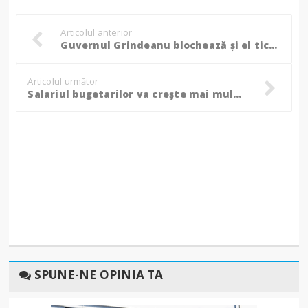
Articolul anterior
Guvernul Grindeanu blochează și el tichetele de masă, tichetele cadou, primele, cupoanele sociale pentru elevi, 500 de euro pentru nou-născuți, indemnizații sociale
Articolul următor
Salariul bugetarilor va creşte mai mult decât al angajaţilor din privat, în anii următori
SPUNE-NE OPINIA TA