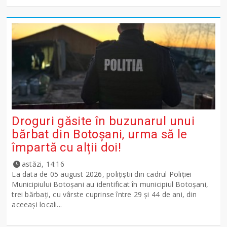
Droguri găsite în buzunarul unui
bărbat din Botoșani, urma să le
împartă cu alții doi!
astăzi, 14:16
La data de 05 august 2026, polițiștii din cadrul Poliției
Municipiului Botoșani au identificat în municipiul Botoșani,
trei bărbați, cu vârste cuprinse între 29 și 44 de ani, din
aceeași locali...