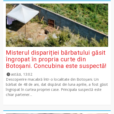
Misterul dispariției bărbatului găsit
îngropat în propria curte din
Botoșani. Concubina este suspectă!
astăzi, 13:02
Descoperire macabră într-o localitate din Botoșani. Un
bărbat de 48 de ani, dat dispărut din luna aprilie, a fost găsit
îngropat în curtea propriei case. Principala suspectă este
chiar partener...