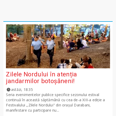
Zilele Nordului în atenția
jandarmilor botoșăneni!
astăzi, 18:35
Seria evenimentelor publice specifice sezonului estival
continuă în această săptămână cu cea de-a XIII-a ediție a
Festivalului ,,Zilele Nordului" din orașul Darabani,
manifestare cu participare nu...