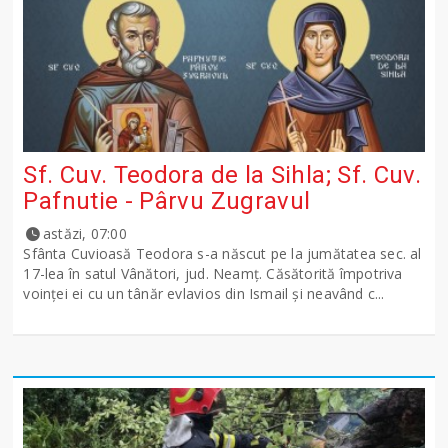
Sf. Cuv. Teodora de la Sihla; Sf. Cuv.
Pafnutie - Pârvu Zugravul
astăzi, 07:00
Sfânta Cuvioasă Teodora s-a născut pe la jumătatea sec. al
17-lea în satul Vânători, jud. Neamţ. Căsătorită împotriva
voinţei ei cu un tânăr evlavios din Ismail şi neavând c...