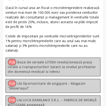
Dacă în cursul unui an fiscal o microîntreprindere realizează
venituri mai mari de 100.000 euro sau ponderea veniturilor
realizate din consultanţă şi management în veniturile totale
este de peste 20%, inclusiv, atunci aceasta va plăti impozit
de profit de 16%.
Cotele de impozitare pe veniturile microintreprinderilor sunt
1% pentru microîntreprinderile care au unul sau mai mulţi
salariaţi şi 3% pentru microîntreprinderile care nu au
salariaţi.
Pub
Baza de cereale LITENI revoluționează piața
locală a transporturilor! Salarii la nivelul profesiilor
din domeniul medical si tehnic
Pub
(A) Oportunitate de angajare - Magazin
"Meseriașul"
Pub
(A) LUCA DAMILANO S.R.L. – FABRICA DE MOBILĂ
BOTOȘANI angajează: