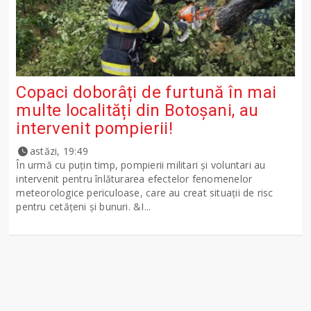
Copaci doborâți de furtună în mai
multe localități din Botoșani, au
intervenit pompierii!
astăzi, 19:49
În urmă cu puțin timp, pompierii militari și voluntari au
intervenit pentru înlăturarea efectelor fenomenelor
meteorologice periculoase, care au creat situații de risc
pentru cetățeni și bunuri. &I...