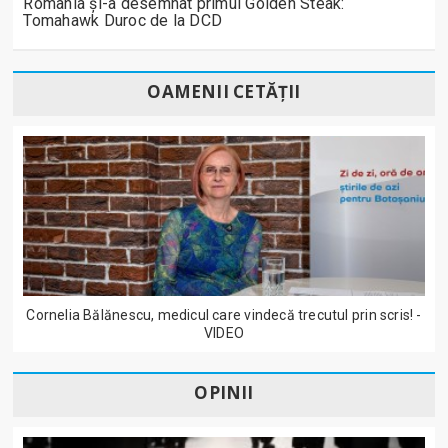
România și-a desemnat primul Golden Steak:
Tomahawk Duroc de la DCD
OAMENII CETĂȚII
Cornelia Bălănescu, medicul care vindecă trecutul prin scris! -
VIDEO
OPINII