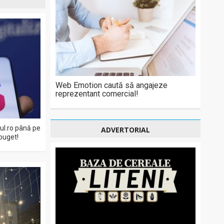
Web Emotion caută să angajeze
reprezentant comercial!
eul.ro până pe
ADVERTORIAL
buget!