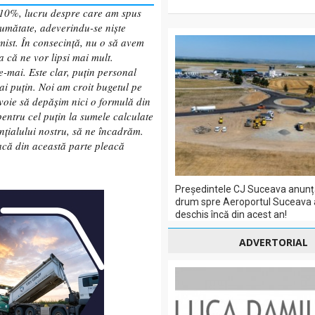
 10%, lucru despre care am spus
jumătate, adeverindu-se nişte
mist. În consecinţă, nu o să avem
a că ne vor lipsi mai mult.
e-mai. Este clar, puţin personal
ai puţin. Noi am croit bugetul pe
voie să depăşim nici o formulă din
entru cel puţin la sumele calculate
enţialului nostru, să ne încadrăm.
acă din această parte pleacă
Președintele CJ Suceava anunț
drum spre Aeroportul Suceava a
deschis încă din acest an!
ADVERTORIAL