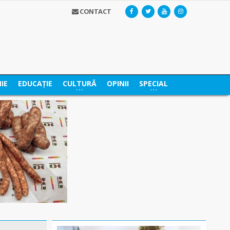
CONTACT
IE
EDUCAȚIE
CULTURĂ
OPINII
SPECIAL