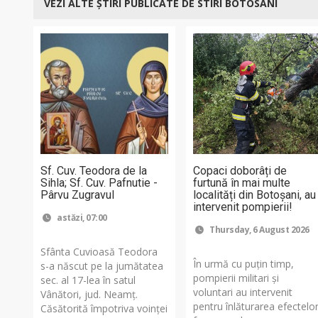
VEZI ALTE ȘTIRI PUBLICATE DE STIRI BOTOSANI
Sf. Cuv. Teodora de la
Copaci doborâți de
Sihla; Sf. Cuv. Pafnutie -
furtună în mai multe
Pârvu Zugravul
localități din Botoșani, au
intervenit pompierii!
astăzi, 07:00
Thursday, 6 August 2026
Sfânta Cuvioasă Teodora
În urmă cu puțin timp,
s-a născut pe la jumătatea
pompierii militari și
sec. al 17-lea în satul
voluntari au intervenit
Vânători, jud. Neamţ.
pentru înlăturarea efectelo
Căsătorită împotriva voinţei