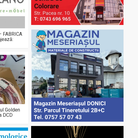
 – FABRICA
jează:
ul Golden
la DCD