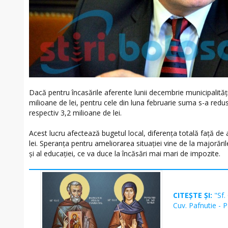
Dacă pentru încasările aferente lunii decembrie municipalităţ
milioane de lei, pentru cele din luna februarie suma s-a redu
respectiv 3,2 milioane de lei.
Acest lucru afectează bugetul local, diferenţa totală faţă de 
lei. Speranţa pentru ameliorarea situaţiei vine de la majorăril
şi al educaţiei, ce va duce la încăsări mai mari de impozite.
CITEȘTE ȘI:
"Sf.
Cuv. Pafnutie - 