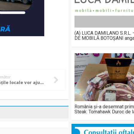
(A) LUCA DAMILANO S.R.L.
DE MOBILĂ BOTOȘANI anga
următor
Autoritățile locale vor ajuta persoanele fizice la completarea și depunerea Declarației unice!
România și-a desemnat prim
Steak: Tomahawk Duroc de 