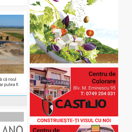
ă că noul
r putea fi