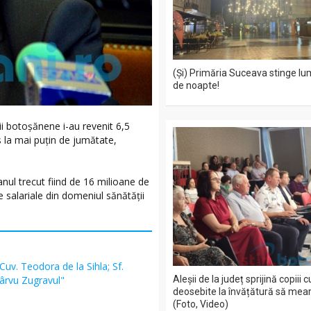
(Și) Primăria Suceava stinge lu
de noapte!
ii botoşănene i-au revenit 6,5
s la mai puţin de jumătate,
anul trecut fiind de 16 milioane de
e salariale din domeniul sănătăţii
 Cuv. Teodora de la Sihla; Sf.
Pârvu Zugravul"
Aleșii de la județ sprijină copiii 
deosebite la învățătură să mea
(Foto, Video)