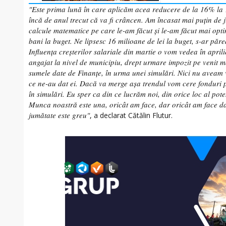
"Este prima lună în care aplicăm acea reducere de la 16% la
încă de anul trecut că va fi crâncen. Am încasat mai puţin de 
calcule matematice pe care le-am făcut şi le-am făcut mai opti
bani la buget. Ne lipsesc 16 milioane de lei la buget, s-ar păre
Influenţa creşterilor salariale din martie o vom vedea în aprili
angajat la nivel de municipiu, drept urmare impozit pe venit m
sumele date de Finanţe, în urma unei simulări. Nici nu aveam 
ce ne-au dat ei. Dacă va merge aşa trendul vom cere fonduri p
în simulări. Eu sper ca din ce lucrăm noi, din orice loc al pot
Munca noastră este una, oricât am face, dar oricât am face d
jumătate este greu"
, a declarat Cătălin Flutur.