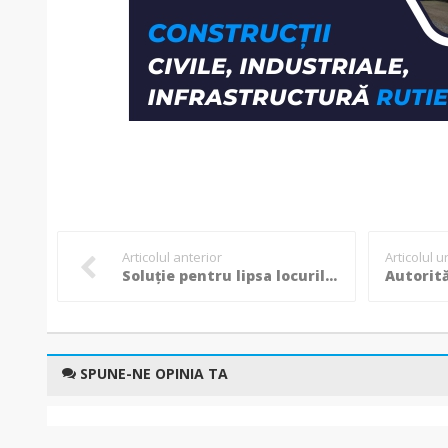
Articolul anterior
Articolul 
Soluţie pentru lipsa locurilor de veci găsită de autorităţi: doi morţi într-o groapă
SPUNE-NE OPINIA TA