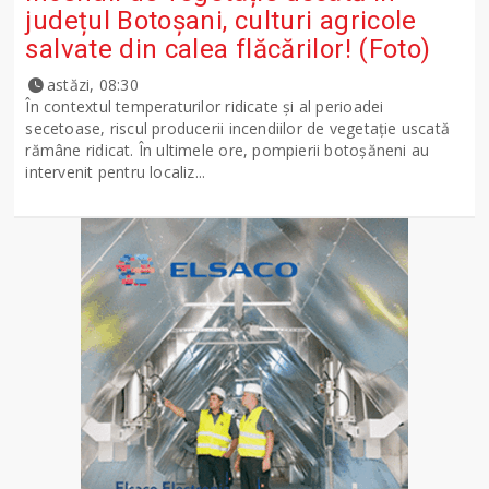
județul Botoșani, culturi agricole
salvate din calea flăcărilor! (Foto)
astăzi, 08:30
În contextul temperaturilor ridicate și al perioadei
secetoase, riscul producerii incendiilor de vegetație uscată
rămâne ridicat. În ultimele ore, pompierii botoșăneni au
intervenit pentru localiz...