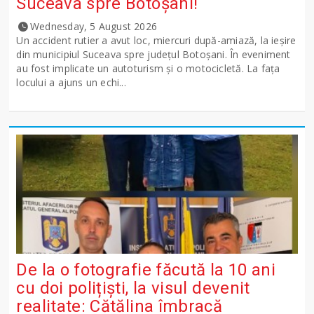
Suceava spre Botoșani!
Wednesday, 5 August 2026
Un accident rutier a avut loc, miercuri după-amiază, la ieșire
din municipiul Suceava spre județul Botoșani. În eveniment
au fost implicate un autoturism și o motocicletă. La fața
locului a ajuns un echi...
De la o fotografie făcută la 10 ani
cu doi polițiști, la visul devenit
realitate: Cătălina îmbracă