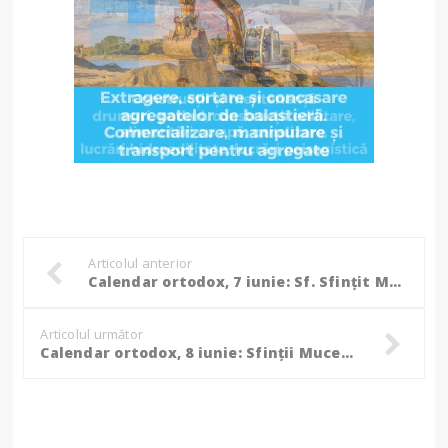
Articolul anterior
Calendar ortodox, 7 iunie: Sf. Sfinţit Mc. Teodot, episcopul Ancirei; Sf. Mc. Zenaida
Articolul următor
Calendar ortodox, 8 iunie: Sfinţii Mucenici Nicandru şi Marcian; Aducerea moaştelor Sfântului Mare Mucenic Teodor Stratilat