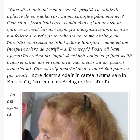
”Cum să uit debutul meu pe scenă, primită cu rafale de
aplauze de un public care nu mă cunoștea până mai ieri?
Cum să uit jurnalistul care, conducându-și un prieten la
gară, m-a văzut într-un vagon și s-a năpustit asupra mea să
mă felicite și a refuzat să coboare ca să mă asalteze cu
întrebări tot drumul de 500 km între Botoșani – unde mi-am
început cariera de actriță – și București? Poate că l-am
ofensat încercând tot timpul să schimb subiectul și fiind ostilă
oricărei intruziuni în viața mea: nici măcar nu am păstrat
articolul lui. Cum să eviți amărăciunea, cum să faci pace cu
ține însuți”,
scrie doamna Ada în în cartea ”Ultima vară în
Bretania” („Dernier été en Bretagne. Récit d’exil“)
”Eu
am
ajuns
la