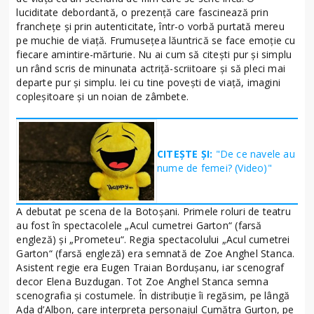
luciditate debordantă, o prezență care fascinează prin
franchețe și prin autenticitate, într-o vorbă purtată mereu
pe muchie de viață. Frumusețea lăuntrică se face emoție cu
fiecare amintire-mărturie. Nu ai cum să citești pur și simplu
un rând scris de minunata actriță-scriitoare și să pleci mai
departe pur și simplu. Iei cu tine povești de viață, imagini
copleșitoare și un noian de zâmbete.
CITEȘTE ȘI:
"De ce navele au
nume de femei? (Video)"
A debutat pe scena de la Botoșani. Primele roluri de teatru
au fost în spectacolele „Acul cumetrei Garton“ (farsă
engleză) și „Prometeu“. Regia spectacolului „Acul cumetrei
Garton“ (farsă engleză) era semnată de Zoe Anghel Stanca.
Asistent regie era Eugen Traian Bordușanu, iar scenograf
decor Elena Buzdugan. Tot Zoe Anghel Stanca semna
scenografia și costumele. În distribuție îi regăsim, pe lângă
Ada d’Albon, care interpreta personajul Cumătra Gurton, pe