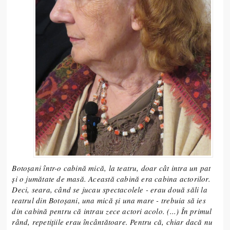
Botoșani într-o cabină mică, la teatru, doar cât intra un pat
și o jumătate de masă. Această cabină era cabina actorilor.
Deci, seara, când se jucau spectacolele - erau două săli la
teatrul din Botoșani, una mică și una mare - trebuia să ies
din cabină pentru că intrau zece actori acolo. (...) În primul
rând, repetițiile erau încântătoare. Pentru că, chiar dacă nu