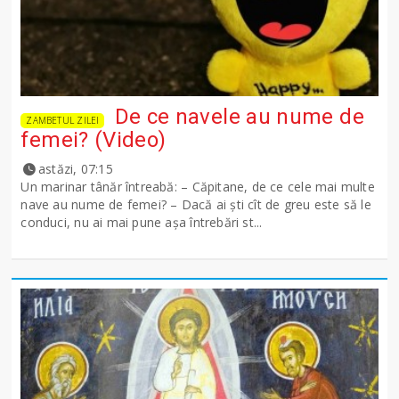
De ce navele au nume de
ZAMBETUL ZILEI
femei? (Video)
astăzi, 07:15
Un marinar tânăr întreabă: – Căpitane, de ce cele mai multe
nave au nume de femei? – Dacă ai şti cît de greu este să le
conduci, nu ai mai pune așa întrebări st...