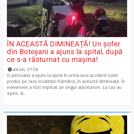
ÎN ACEASTĂ DIMINEAȚĂ! Un șofer
din Botoșani a ajuns la spital, după
ce s-a răsturnat cu mașina!
astăzi, 07:58
O persoană a ajuns la spital în urma unui accident rutier
produs pe raza localității Flămânzi, în această dimineață. În
eveniment a fost implicat un singur autoturism. La caz au
ajuns, &...