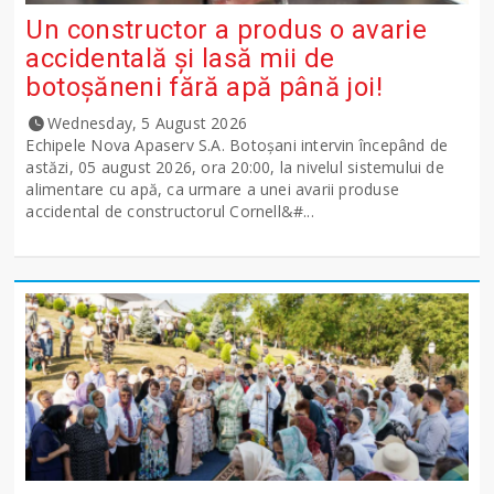
Un constructor a produs o avarie
accidentală și lasă mii de
botoșăneni fără apă până joi!
Wednesday, 5 August 2026
Echipele Nova Apaserv S.A. Botoșani intervin începând de
astăzi, 05 august 2026, ora 20:00, la nivelul sistemului de
alimentare cu apă, ca urmare a unei avarii produse
accidental de constructorul Cornell&#...