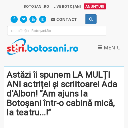
BOTOSANI.RO
LIVE BOTOȘANI
ANUNȚURI
CONTACT
MENIU
Astăzi îi spunem LA MULȚI
ANI actriței și scriitoarei Ada
d'Albon! ”Am ajuns la
Botoșani într-o cabină mică,
la teatru...!”