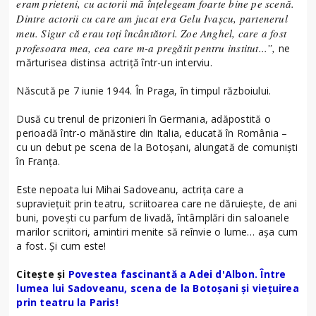
eram prieteni, cu actorii mă înțelegeam foarte bine pe scenă.
Dintre actorii cu care am jucat era Gelu Ivașcu, partenerul
meu. Sigur că erau toți încântători. Zoe Anghel, care a fost
profesoara mea, cea care m-a pregătit pentru institut...”,
ne
mărturisea distinsa actriță într-un interviu.
Născută pe 7 iunie 1944. În Praga, în timpul războiului.
Dusă cu trenul de prizonieri în Germania, adăpostită o
perioadă într-o mănăstire din Italia, educată în România –
cu un debut pe scena de la Botoșani, alungată de comuniști
în Franța.
Este nepoata lui Mihai Sadoveanu, actrița care a
supraviețuit prin teatru, scriitoarea care ne dăruiește, de ani
buni, povești cu parfum de livadă, întâmplări din saloanele
marilor scriitori, amintiri menite să reînvie o lume… așa cum
a fost. Și cum este!
Citește și
Povestea fascinantă a Adei d'Albon. Între
lumea lui Sadoveanu, scena de la Botoșani și viețuirea
prin teatru la Paris!