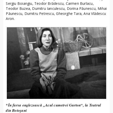
Sergiu Boiangiu, Teodor Brădescu, Carmen Burlacu,
Teodor Buzea, Dumitru Ianculescu, Dorina Păunescu, Mihai
Păunescu, Dumitru Petrescu, Gheorghe Tara, Ana Vlădescu
Aron.
*În farsa englezească „Acul cumetrei Gurton“, la Teatrul
din Botoşani