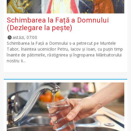
Schimbarea la Față a Domnului
(Dezlegare la peşte)
astăzi, 07:00
Schimbarea la Față a Domnului s-a petrecut pe Muntele
Tabor, înaintea ucenicilor Petru, Iacov și Ioan, cu puțin timp
înainte de pătimirile, răstignirea și îngroparea Mântuitorului
nostru Ii...