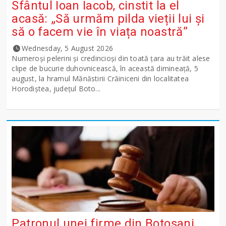
Sfântul Ioan Iacob, cinstit la el
acasă: „Să urmăm pilda vieții lui și
să o facem vie în viața noastră”
Wednesday, 5 August 2026
Numeroși pelerini și credincioși din toată țara au trăit alese
clipe de bucurie duhovnicească, în această dimineață, 5
august, la hramul Mănăstirii Crăiniceni din localitatea
Horodiștea, județul Boto...
Patronul unei firme din Botoșani