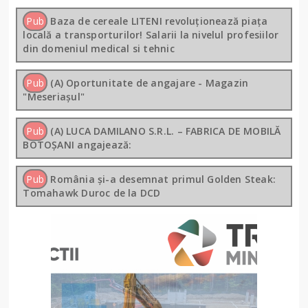
Pub
Baza de cereale LITENI revoluționează piața
locală a transporturilor! Salarii la nivelul profesiilor
din domeniul medical si tehnic
Pub
(A) Oportunitate de angajare - Magazin
"Meseriașul"
Pub
(A) LUCA DAMILANO S.R.L. – FABRICA DE MOBILĂ
BOTOȘANI angajează:
Pub
România și-a desemnat primul Golden Steak:
Tomahawk Duroc de la DCD