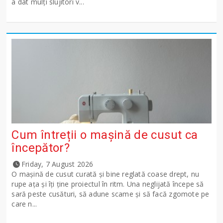
a dat mulți slujitori v...
Cum întreții o mașină de cusut ca
începător?
Friday, 7 August 2026
O mașină de cusut curată și bine reglată coase drept, nu
rupe ața și îți ține proiectul în ritm. Una neglijată începe să
sară peste cusături, să adune scame și să facă zgomote pe
care n...