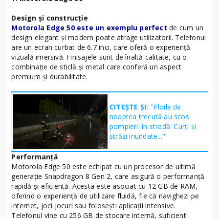
Design și construcție
Motorola Edge 50 este un exemplu perfect
de cum un
design elegant și modern poate atrage utilizatorii. Telefonul
are un ecran curbat de 6.7 inci, care oferă o experiență
vizuală imersivă. Finisajele sunt de înaltă calitate, cu o
combinație de sticlă și metal care conferă un aspect
premium și durabilitate.
CITEȘTE ȘI:
"Ploile de
noaptea trecută au scos
pompierii în stradă: Curți și
străzi inundate..."
Performanță
Motorola Edge 50 este echipat cu un procesor de ultimă
generație Snapdragon 8 Gen 2, care asigură o performanță
rapidă și eficientă. Acesta este asociat cu 12 GB de RAM,
oferind o experiență de utilizare fluidă, fie că navighezi pe
internet, joci jocuri sau folosești aplicații intensive.
Telefonul vine cu 256 GB de stocare internă, suficient