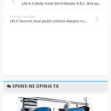
(A) S.C.Doly-Com Distribuție S.R.L. Botoșani angajează Responsabil SSM
Articolul următor
(P) 5 lucruri mai puțin știute despre creierul uman
SPUNE-NE OPINIA TA