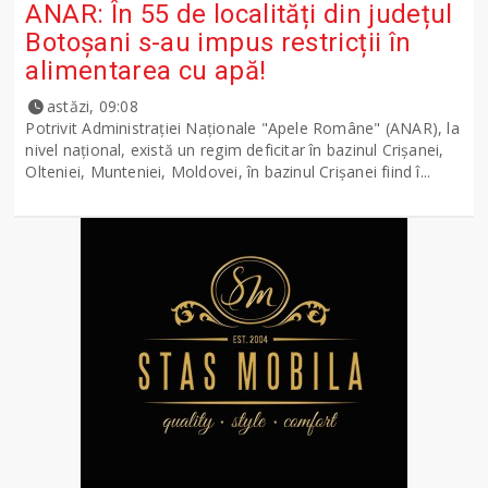
ANAR: În 55 de localități din județul
Botoșani s-au impus restricții în
alimentarea cu apă!
astăzi, 09:08
Potrivit Administraţiei Naţionale "Apele Române" (ANAR), la
nivel naţional, există un regim deficitar în bazinul Crişanei,
Olteniei, Munteniei, Moldovei, în bazinul Crişanei fiind î...