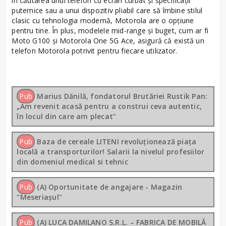
în căutarea unui telefon cu ecran curbat și specificații
puternice sau a unui dispozitiv pliabil care să îmbine stilul
clasic cu tehnologia modernă, Motorola are o opțiune
pentru tine. În plus, modelele mid-range și buget, cum ar fi
Moto G100 și Motorola One 5G Ace, asigură că există un
telefon Motorola potrivit pentru fiecare utilizator.
Pub
Marius Dănilă, fondatorul Brutăriei Rustik Pan:
„Am revenit acasă pentru a construi ceva autentic,
în locul din care am plecat”
Pub
Baza de cereale LITENI revoluționează piața
locală a transporturilor! Salarii la nivelul profesiilor
din domeniul medical si tehnic
Pub
(A) Oportunitate de angajare - Magazin
"Meseriașul"
Pub
(A) LUCA DAMILANO S.R.L. – FABRICA DE MOBILĂ