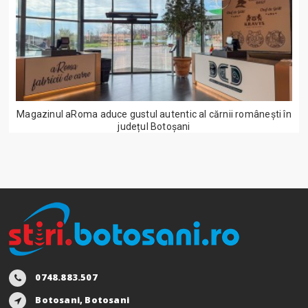
Magazinul aRoma aduce gustul autentic al cărnii românești în
județul Botoșani
0748.883.507
Botosani, Botosani