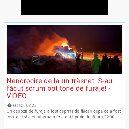
Nenorocire de la un trăsnet: S-au
făcut scrum opt tone de furaje! -
VIDEO
astăzi, 08:23
Un depozit de furaje a fost cuprins de flăcări după ce a fost
lovit de trăsnet. Alarma a fost dată puțin după ora 22:00.