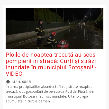
Ploile de noaptea trecută au scos
pompierii în stradă: Curți și străzi
inundate în municipiul Botoșani! -
VIDEO
astăzi, 08:15
În urma precipitațiilor abundente înregistrate noaptea
trecută, opt gospodării de pe strada Pod de Piatră, din
municipiul Botoșani, au fost inundate. Ulterior, apa
acumulată în curțile oamenil...