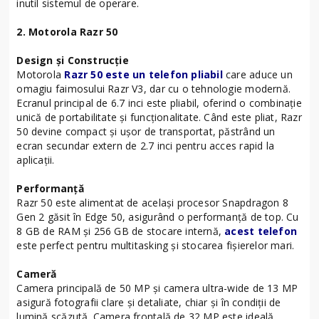
inutil sistemul de operare.
2. Motorola Razr 50
Design și Construcție
Motorola
Razr 50 este un telefon pliabil
care aduce un
omagiu faimosului Razr V3, dar cu o tehnologie modernă.
Ecranul principal de 6.7 inci este pliabil, oferind o combinație
unică de portabilitate și funcționalitate. Când este pliat, Razr
50 devine compact și ușor de transportat, păstrând un
ecran secundar extern de 2.7 inci pentru acces rapid la
aplicații.
Performanță
Razr 50 este alimentat de același procesor Snapdragon 8
Gen 2 găsit în Edge 50, asigurând o performanță de top. Cu
8 GB de RAM și 256 GB de stocare internă,
acest telefon
este perfect pentru multitasking și stocarea fișierelor mari.
Cameră
Camera principală de 50 MP și camera ultra-wide de 13 MP
asigură fotografii clare și detaliate, chiar și în condiții de
lumină scăzută. Camera frontală de 32 MP este ideală