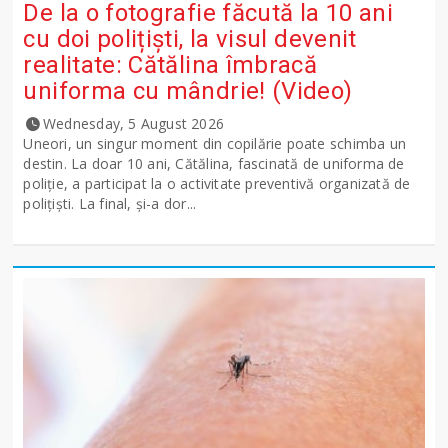
De la o fotografie făcută la 10 ani
cu doi polițiști, la visul devenit
realitate: Cătălina îmbracă
uniforma cu mândrie! (Video)
Wednesday, 5 August 2026
Uneori, un singur moment din copilărie poate schimba un
destin. La doar 10 ani, Cătălina, fascinată de uniforma de
poliție, a participat la o activitate preventivă organizată de
polițiști. La final, și-a dor...