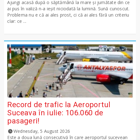
Ajungi acasă după o săptămână la mare și jumătate din ce
ai pus în valiză n-a ieșit niciodată la lumină. Sună cunoscut.
Problema nu e că ai ales prost, ci că ai ales fără un criteriu
clar: ce ...
Record de trafic la Aeroportul
Suceava în iulie: 106.060 de
pasageri!
Wednesday, 5 August 2026
Este a doua lună consecutivă în care aeroportul sucevean