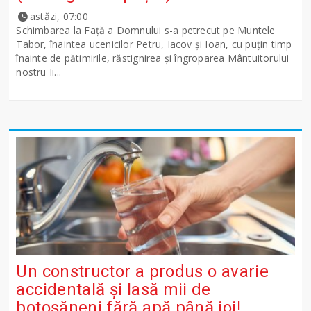
astăzi, 07:00
Schimbarea la Față a Domnului s-a petrecut pe Muntele
Tabor, înaintea ucenicilor Petru, Iacov și Ioan, cu puțin timp
înainte de pătimirile, răstignirea și îngroparea Mântuitorului
nostru Ii...
Un constructor a produs o avarie
accidentală și lasă mii de
botoșăneni fără apă până joi!