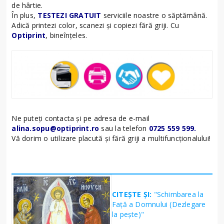
de hârtie.
În plus,
TESTEZI GRATUIT
serviciile noastre o săptămână.
Adică printezi color, scanezi și copiezi fără griji. Cu
Optiprint
, bineînțeles.
Ne puteți contacta și pe adresa de e-mail
alina.sopu@optiprint.ro
sau la telefon
0725 559 599.
Vă dorim o utilizare placută și fără griji a multifuncționalului!
CITEȘTE ȘI:
"Schimbarea la
Față a Domnului (Dezlegare
la peşte)"