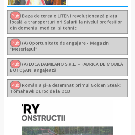
Pub
Baza de cereale LITENI revoluționează piața
locală a transporturilor! Salarii la nivelul profesiilor
din domeniul medical si tehnic
Pub
(A) Oportunitate de angajare - Magazin
"Meseriașul"
Pub
(A) LUCA DAMILANO S.R.L. – FABRICA DE MOBILĂ
BOTOȘANI angajează:
Pub
România și-a desemnat primul Golden Steak:
Tomahawk Duroc de la DCD