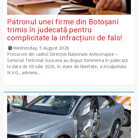
Patronul unei firme din Botoșani
trimis în judecată pentru
complicitate la infracțiuni de fals!
Wednesday, 5 August 2026
Procurorii din cadrul Direcției Naționale Anticorupție –
Serviciul Teritorial Suceava au dispus trimiterea în judecată
la data de 09 iulie 2026, în stare de libertate, a inculpatului
N.V.G., adminis...