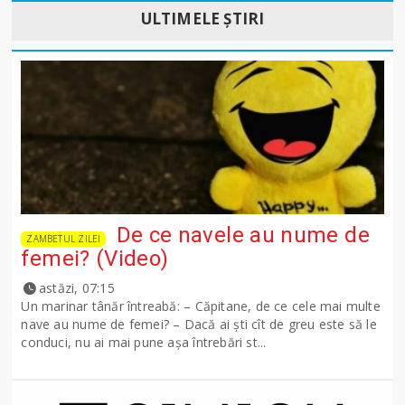
ULTIMELE ȘTIRI
De ce navele au nume de
ZAMBETUL ZILEI
femei? (Video)
astăzi, 07:15
Un marinar tânăr întreabă: – Căpitane, de ce cele mai multe
nave au nume de femei? – Dacă ai şti cît de greu este să le
conduci, nu ai mai pune așa întrebări st...