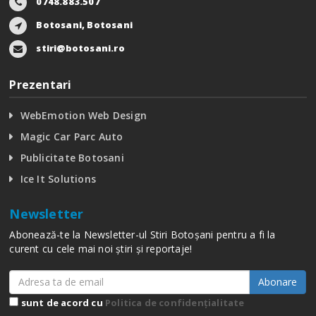
0748.883.507
Botosani, Botosani
stiri@botosani.ro
Prezentari
WebEmotion Web Design
Magic Car Parc Auto
Publicitate Botosani
Ice It Solutions
Newsletter
Abonează-te la Newsletter-ul Stiri Botoșani pentru a fi la
curent cu cele mai noi știri și reportaje!
Abonare
sunt de acord cu
Politica de confidențialitate