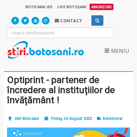
BOTOSANI.RO
LIVE BOTOȘANI
ANUNȚURI
CONTACT
MENIU
Optiprint - partener de
încredere al instituțiilor de
învățământ !
Stiri Botosani
Friday, 26 August 2022
Advertorial