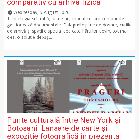
comparativ cu arhiva fizică
Wednesday, 5 August 2026
Tehnologia schimbă, an de an, modul în care companiile
gestionează documentele. Dulapurile pline de dosare, cutiile
de arhivă și spațiile special dedicate hârtiilor devin, tot mai
des, o soluție depăș...
Punte culturală între New York și
Botoșani: Lansare de carte și
expoziție fotografică în prezența