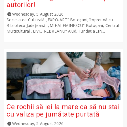
autorilor!
Wednesday, 5 August 2026
Societatea Culturală „EXPO-ART” Botoșani, împreună cu
Biblioteca Județeană „MIHAI EMINESCU” Botoșani, Centrul
Multicultural „LIVIU REBREANU” Aiud, Fundația „IN...
Ce rochii să iei la mare ca să nu stai
cu valiza pe jumătate purtată
Wednesday, 5 August 2026