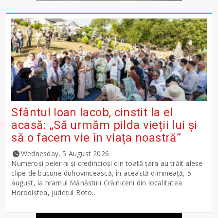
Sfântul Ioan Iacob, cinstit la el
acasă: „Să urmăm pilda vieții lui și
să o facem vie în viața noastră”
Wednesday, 5 August 2026
Numeroși pelerini și credincioși din toată țara au trăit alese
clipe de bucurie duhovnicească, în această dimineață, 5
august, la hramul Mănăstirii Crăiniceni din localitatea
Horodiștea, județul Boto...