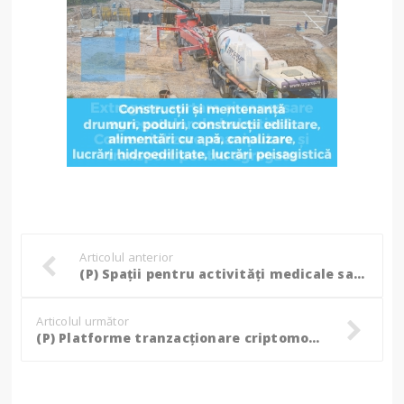
Articolul anterior
(P) Spații pentru activități medicale sau birouri în clădiri sustenabile, cu facilități și dotări de top, în zona centrală
Articolul următor
(P) Platforme tranzacționare criptomonede