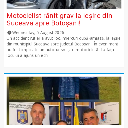
Motociclist rănit grav la ieșire din
Suceava spre Botoșani!
Wednesday, 5 August 2026
Un accident rutier a avut loc, miercuri după-amiază, la ieșire
din municipiul Suceava spre județul Botoșani. În eveniment
au fost implicate un autoturism și o motocicletă. La fața
locului a ajuns un echi...