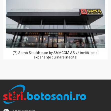
(P) Sam's Steakhouse by SAMCOM AS vă invită la noi
experiențe culinare inedite!