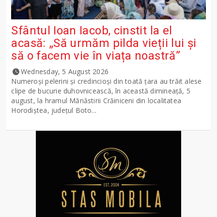
Sfântul Ioan Iacob, cinstit la el
acasă: „Să urmăm pilda vieții lui și
să o facem vie în viața noastră”
Wednesday, 5 August 2026
Numeroși pelerini și credincioși din toată țara au trăit alese
clipe de bucurie duhovnicească, în această dimineață, 5
august, la hramul Mănăstirii Crăiniceni din localitatea
Horodiștea, județul Boto...