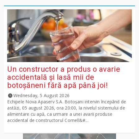
Un constructor a produs o avarie
accidentală și lasă mii de
botoșăneni fără apă până joi!
Wednesday, 5 August 2026
Echipele Nova Apaserv S.A. Botoșani intervin începând de
astăzi, 05 august 2026, ora 20:00, la nivelul sistemului de
alimentare cu apă, ca urmare a unei avarii produse
accidental de constructorul Cornell&#...