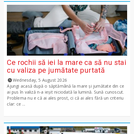
Ce rochii să iei la mare ca să nu stai
cu valiza pe jumătate purtată
Wednesday, 5 August 2026
Ajungi acasă după o săptămână la mare și jumătate din ce
ai pus în valiză n-a ieșit niciodată la lumină. Sună cunoscut.
Problema nu e că ai ales prost, ci că ai ales fără un criteriu
clar: ce ...