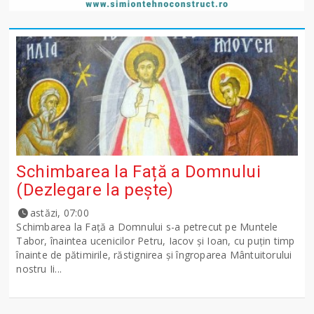
Schimbarea la Față a Domnului
(Dezlegare la peşte)
astăzi, 07:00
Schimbarea la Față a Domnului s-a petrecut pe Muntele
Tabor, înaintea ucenicilor Petru, Iacov și Ioan, cu puțin timp
înainte de pătimirile, răstignirea și îngroparea Mântuitorului
nostru Ii...