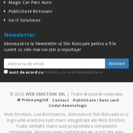
Magic Car Parc Auto
Publicitate Botosani
Ice It Solutions
Newsletter
Abonează-te la Newsletter-ul Stiri Botoșani pentru a fi la
curent cu cele mai noi știri și reportaje!
Abonare
sunt de acord cu
Politica de confidențialitate
© 2026
WEB EMOTION SRL
| Toate drepturile rezervate.
Prima pagină
Contact
Publicitate / Rate card
Codul deontologic
Web Emotion, Live.Botosani.ro, Botosani.ro Stiri.Botosani.ro si
logo-urile acestora sunt marci inregistrate ale Web Emotion.
Toate celelalte marci sunt proprietatea companiilor
detinatoare. Reproducerea continutului din acest site este