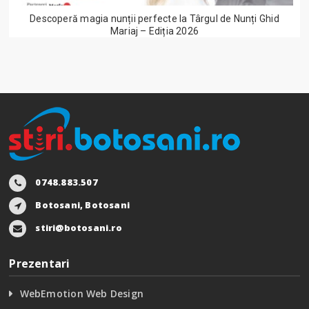
Descoperă magia nunții perfecte la Târgul de Nunți Ghid
Mariaj – Ediția 2026
0748.883.507
Botosani, Botosani
stiri@botosani.ro
Prezentari
WebEmotion Web Design