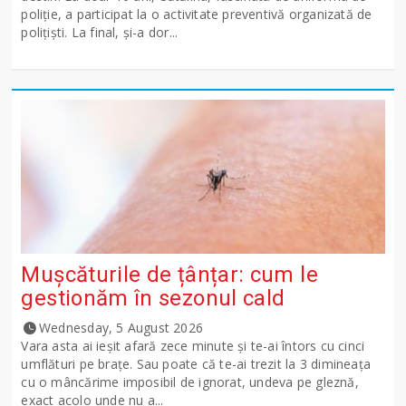
poliție, a participat la o activitate preventivă organizată de
polițiști. La final, și-a dor...
Mușcăturile de țânțar: cum le
gestionăm în sezonul cald
Wednesday, 5 August 2026
Vara asta ai ieșit afară zece minute și te-ai întors cu cinci
umflături pe brațe. Sau poate că te-ai trezit la 3 dimineața
cu o mâncărime imposibil de ignorat, undeva pe gleznă,
exact acolo unde nu a...