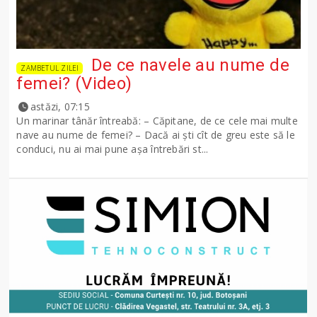
De ce navele au nume de
ZAMBETUL ZILEI
femei? (Video)
astăzi, 07:15
Un marinar tânăr întreabă: – Căpitane, de ce cele mai multe
nave au nume de femei? – Dacă ai şti cît de greu este să le
conduci, nu ai mai pune așa întrebări st...