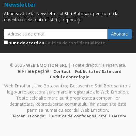
Newsletter
Abonează-te la Newsletter-ul Stiri Botoșani pentru a fi la
curent cu cele mai noi știri și reportaje!
Abonare
sunt de acord cu
Politica de confidențialitate
© 2026
WEB EMOTION SRL
| Toate drepturile rezervate.
Prima pagină
Contact
Publicitate / Rate card
Codul deontologic
Web Emotion, Live.Botosani.ro, Botosani.ro Stiri.Botosani.ro si
logo-urile acestora sunt marci inregistrate ale Web Emotion.
Toate celelalte marci sunt proprietatea companiilor
detinatoare. Reproducerea continutului din acest site este
permisa numai cu acordul Web Emotion.
Termeni și condiții
|
Politica de confidențialitate
|
Despre
Cookie-uri
|
Setări cookie-uri
Pagină generată în 1.03 secunde