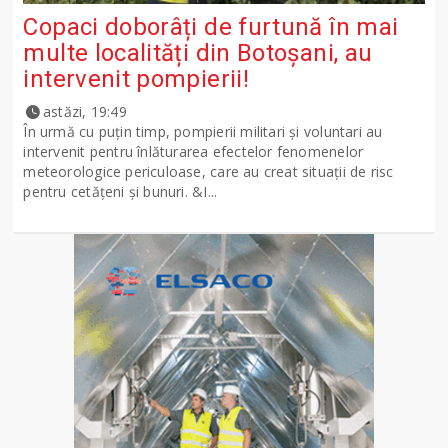
Copaci doborâți de furtună în mai
multe localități din Botoșani, au
intervenit pompierii!
astăzi, 19:49
În urmă cu puțin timp, pompierii militari și voluntari au
intervenit pentru înlăturarea efectelor fenomenelor
meteorologice periculoase, care au creat situații de risc
pentru cetățeni și bunuri. &I...