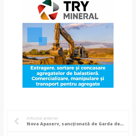
Articolul anterior
Nova Apaserv, sancționată de Garda de Mediu din cauza tărăgănării intervențiilor