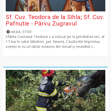
Sf. Cuv. Teodora de la Sihla; Sf. Cuv.
Pafnutie - Pârvu Zugravul
astăzi, 07:00
Sfânta Cuvioasă Teodora s-a născut pe la jumătatea sec. al
17-lea în satul Vânători, jud. Neamţ. Căsătorită împotriva
voinţei ei cu un tânăr evlavios din Ismail şi neavând c...