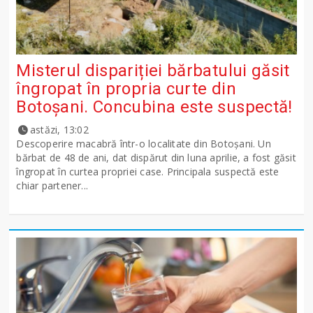
Misterul dispariției bărbatului găsit
îngropat în propria curte din
Botoșani. Concubina este suspectă!
astăzi, 13:02
Descoperire macabră într-o localitate din Botoșani. Un
bărbat de 48 de ani, dat dispărut din luna aprilie, a fost găsit
îngropat în curtea propriei case. Principala suspectă este
chiar partener...