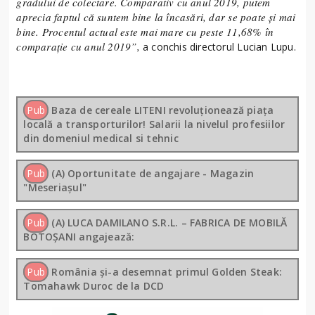
gradului de colectare. Comparativ cu anul 2019, putem
aprecia faptul că suntem bine la încasări, dar se poate și mai
bine. Procentul actual este mai mare cu peste 11,68% în
comparație cu anul 2019
”
,
a conchis directorul Lucian Lupu.
Pub
Baza de cereale LITENI revoluționează piața
locală a transporturilor! Salarii la nivelul profesiilor
din domeniul medical si tehnic
Pub
(A) Oportunitate de angajare - Magazin
"Meseriașul"
Pub
(A) LUCA DAMILANO S.R.L. – FABRICA DE MOBILĂ
BOTOȘANI angajează:
Pub
România și-a desemnat primul Golden Steak:
Tomahawk Duroc de la DCD