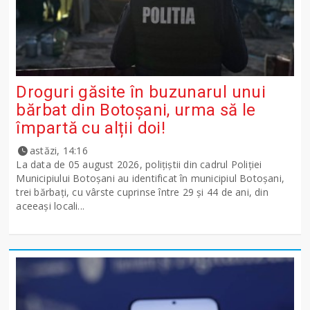
Droguri găsite în buzunarul unui
bărbat din Botoșani, urma să le
împartă cu alții doi!
astăzi, 14:16
La data de 05 august 2026, polițiștii din cadrul Poliției
Municipiului Botoșani au identificat în municipiul Botoșani,
trei bărbați, cu vârste cuprinse între 29 și 44 de ani, din
aceeași locali...