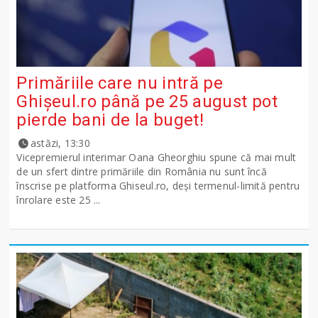
Primăriile care nu intră pe
Ghişeul.ro până pe 25 august pot
pierde bani de la buget!
astăzi, 13:30
Vicepremierul interimar Oana Gheorghiu spune că mai mult
de un sfert dintre primăriile din România nu sunt încă
înscrise pe platforma Ghiseul.ro, deși termenul-limită pentru
înrolare este 25 ...