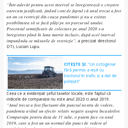
“
Într-adevăr pentru acest interval se înregistrează o creștere
oarecum justificată, ținând cont de faptul că anul trecut a fost
un an cu restricții din cauza pandemiei și nu a existat
posibilitatea să se facă plăți pe tot parcursul anului.
Procentul semnificativ de colectare pe anul 2020 s-a
înregistrat până în luna martie inclusiv, după acel interval
impunându-se măsurile de restricție
”
,
a precizat directorul
DTI, Lucian Lupu.
CITEȘTE ȘI:
"Un octogenar
fără permis a ieșit cu
tractorul în trafic și a dat de
polițiști!"
Ceea ce a evidențiat șeful taxelor locale, este faptul că
indicele de comparație nu este anul 2020 ci anul 2019.
“
Anul trecut a fost fluctuant din punctul nostru de vedere,
pandemia având un efectiv relativ negativ asupra încasărilor.
Comparația pentru data de 31 iulie, o putem face cu anul
2019, care a fost un an normal din punct de vedere al