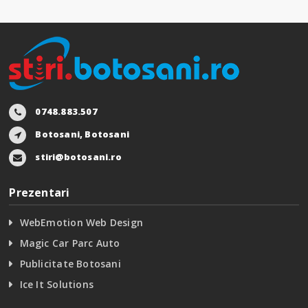
0748.883.507
Botosani, Botosani
stiri@botosani.ro
Prezentari
WebEmotion Web Design
Magic Car Parc Auto
Publicitate Botosani
Ice It Solutions