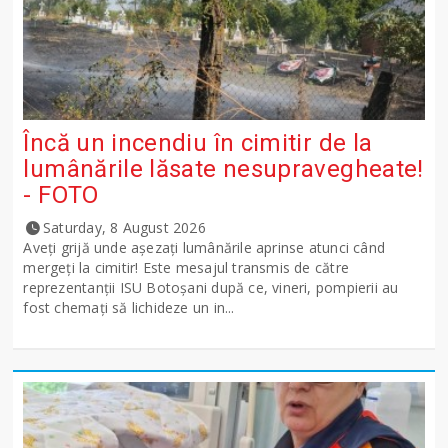
Încă un incendiu în cimitir de la
lumânările lăsate nesupravegheate!
- FOTO
Saturday, 8 August 2026
Aveți grijă unde așezați lumânările aprinse atunci când
mergeți la cimitir! Este mesajul transmis de către
reprezentanții ISU Botoșani după ce, vineri, pompierii au
fost chemați să lichideze un in...