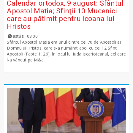
Calendar ortodox, 9 august: Sfântul
Apostol Matia; Sfinţii 10 Mucenici
care au pătimit pentru icoana lui
Hristos
astăzi, 08:00
Sfântul Apostol Matia era unul dintre cei 70 de Apostoli ai
Domnului Hristos, care s-a numărat apoi cu cei 12 Sfinţi
Apostoli (Fapte 1, 26), în locul lui Iuda Iscarioteanul, cel care
l-a vândut pe M&a...