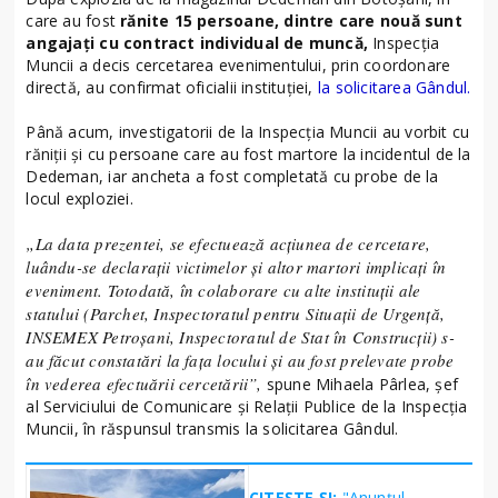
care au fost
rănite 15 persoane, dintre care nouă sunt
angajați cu contract individual de muncă,
Inspecția
Muncii a decis cercetarea evenimentului, prin coordonare
directă, au confirmat oficialii instituției,
la solicitarea Gândul.
Până acum, investigatorii de la Inspecția Muncii au vorbit cu
răniții și cu persoane care au fost martore la incidentul de la
Dedeman, iar ancheta a fost completată cu probe de la
locul exploziei.
„La data prezentei, se efectuează acțiunea de cercetare,
luându-se declarații victimelor și altor martori implicați în
eveniment. Totodată, în colaborare cu alte instituții ale
statului (Parchet, Inspectoratul pentru Situații de Urgență,
INSEMEX Petroșani, Inspectoratul de Stat în Construcții) s-
au făcut constatări la fața locului și au fost prelevate probe
în vederea efectuării cercetării”,
spune Mihaela Pârlea, șef
al Serviciului de Comunicare și Relații Publice de la Inspecția
Muncii, în răspunsul transmis la solicitarea Gândul.
CITEȘTE ȘI:
"Anunțul