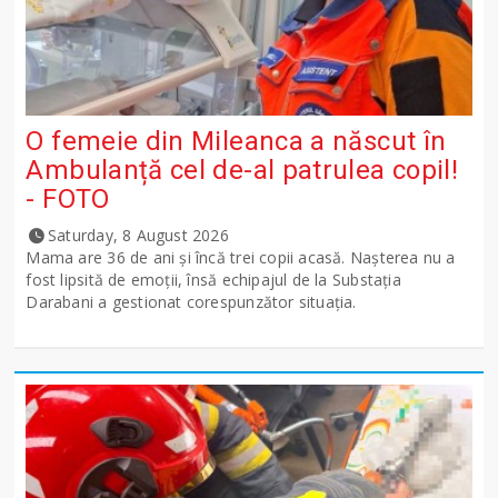
O femeie din Mileanca a născut în
Ambulanță cel de-al patrulea copil!
- FOTO
Saturday, 8 August 2026
Mama are 36 de ani și încă trei copii acasă. Nașterea nu a
fost lipsită de emoții, însă echipajul de la Substația
Darabani a gestionat corespunzător situația.