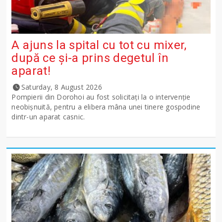
A ajuns la spital cu tot cu mixer,
după ce și-a prins degetul în
aparat!
Saturday, 8 August 2026
Pompierii din Dorohoi au fost solicitați la o intervenție
neobișnuită, pentru a elibera mâna unei tinere gospodine
dintr-un aparat casnic.