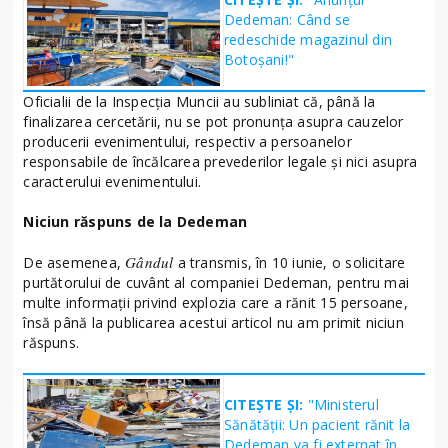
Dedeman: Când se
redeschide magazinul din
Botoșani!"
Oficialii de la Inspecția Muncii au subliniat că, până la
finalizarea cercetării, nu se pot pronunța asupra cauzelor
producerii evenimentului, respectiv a persoanelor
responsabile de încălcarea prevederilor legale și nici asupra
caracterului evenimentului.
Niciun răspuns de la Dedeman
Gândul
De asemenea,
a transmis, în 10 iunie, o solicitare
purtătorului de cuvânt al companiei Dedeman, pentru mai
multe informații privind explozia care a rănit 15 persoane,
însă până la publicarea acestui articol nu am primit niciun
răspuns.
CITEȘTE ȘI:
"Ministerul
Sănătății: Un pacient rănit la
Dedeman va fi externat în