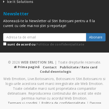
Ice It Solutions
Newsletter
Abonează-te la Newsletter-ul Stiri Botoșani pentru a fi la
curent cu cele mai noi știri și reportaje!
Abonare
sunt de acord cu
Politica de confidențialitate
© 2026
WEB EMOTION SRL
| Toate drepturile rezervate.
Prima pagină
Contact
Publicitate / Rate card
Codul deontologic
Web Emotion, Live.Botosani.ro, Botosani.ro Stiri.Botosani.ro si
logo-urile acestora sunt marci inregistrate ale Web Emotion.
Toate celelalte marci sunt proprietatea companiilor
detinatoare. Reproducerea continutului din acest site este
permisa numai cu acordul Web Emotion.
Termeni și condiții
|
Politica de confidențialitate
|
Despre
Cookie-uri
|
Setări cookie-uri