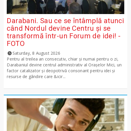
Darabani. Sau ce se întâmplă atunci
când Nordul devine Centru și se
transformă într-un Forum de idei! -
FOTO
Saturday, 8 August 2026
Pentru al treilea an consecutiv, chiar și numai pentru o zi,
Darabaniul devine centrul administrativ al Orașelor Mici, un
factor catalizator și deopotrivă consonant pentru idei și
resurse de gândire care &icir...