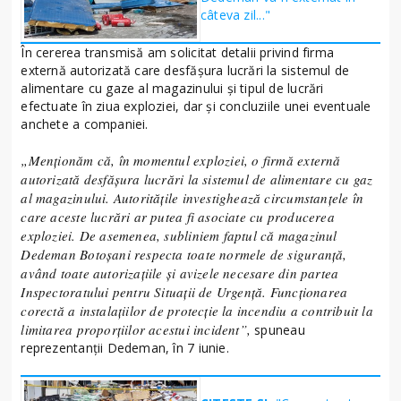
câteva zil..."
În cererea transmisă am solicitat detalii privind firma
externă autorizată care desfășura lucrări la sistemul de
alimentare cu gaze al magazinului și tipul de lucrări
efectuate în ziua exploziei, dar și concluziile unei eventuale
anchete a companiei.
„Menționăm că, în momentul exploziei, o firmă externă
autorizată desfășura lucrări la sistemul de alimentare cu gaz
al magazinului. Autoritățile investighează circumstanțele în
care aceste lucrări ar putea fi asociate cu producerea
exploziei. De asemenea, subliniem faptul că magazinul
Dedeman Botoșani respecta toate normele de siguranță,
având toate autorizațiile și avizele necesare din partea
Inspectoratului pentru Situații de Urgență. Funcționarea
corectă a instalațiilor de protecție la incendiu a contribuit la
limitarea proporțiilor acestui incident”,
spuneau
reprezentanții Dedeman, în 7 iunie.