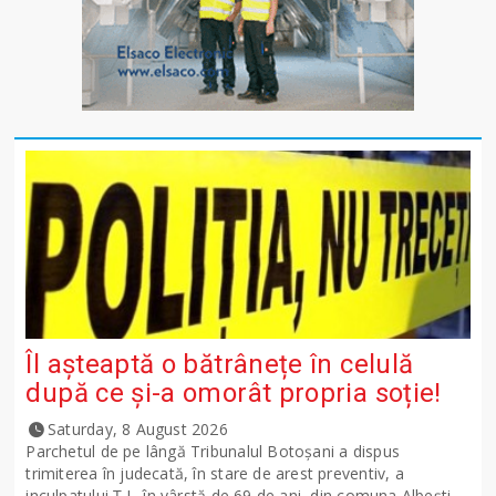
Îl așteaptă o bătrânețe în celulă
după ce și-a omorât propria soție!
Saturday, 8 August 2026
Parchetul de pe lângă Tribunalul Botoşani a dispus
trimiterea în judecată, în stare de arest preventiv, a
inculpatului Ț.I., în vârstă de 69 de ani, din comuna Albești,