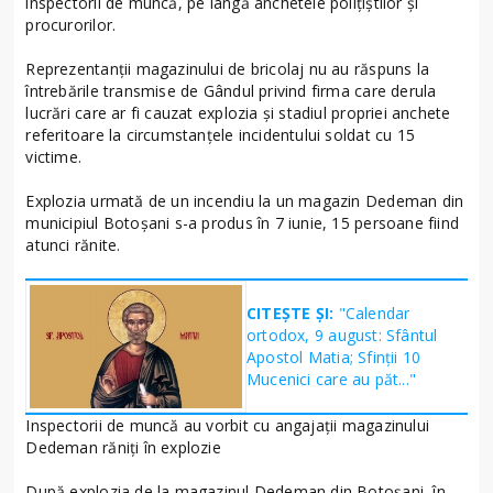
inspectorii de muncă, pe lângă anchetele polițiștilor și
procurorilor.
Reprezentanții magazinului de bricolaj nu au răspuns la
întrebările transmise de Gândul privind firma care derula
lucrări care ar fi cauzat explozia și stadiul propriei anchete
referitoare la circumstanțele incidentului soldat cu 15
victime.
Explozia urmată de un incendiu la un magazin Dedeman din
municipiul Botoşani s-a produs în 7 iunie, 15 persoane fiind
atunci rănite.
CITEȘTE ȘI:
"Calendar
ortodox, 9 august: Sfântul
Apostol Matia; Sfinţii 10
Mucenici care au păt..."
Inspectorii de muncă au vorbit cu angajații magazinului
Dedeman răniți în explozie
După explozia de la magazinul Dedeman din Botoșani, în