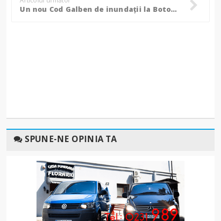
Un nou Cod Galben de inundații la Botoșani, recomandările pompierilor pentru populație!
SPUNE-NE OPINIA TA