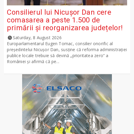
Consilierul lui Nicușor Dan cere
comasarea a peste 1.500 de
primării și reorganizarea județelor!
Saturday, 8 August 2026
Europarlamentarul Eugen Tomac, consilier onorific al
președintelui Nicușor Dan, susține că reforma administrației
publice locale trebuie să devină „prioritatea zero” a
României și afirmă că pe...