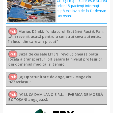
CITEȘTE ȘI:
"Care este starea
celor 15 pacienți internați
după explozia de la Dedeman
Botoșani"
Pub
Marius Dănilă, fondatorul Brutăriei Rustik Pan:
„Am revenit acasă pentru a construi ceva autentic,
în locul din care am plecat”
Pub
Baza de cereale LITENI revoluționează piața
locală a transporturilor! Salarii la nivelul profesiilor
din domeniul medical si tehnic
Pub
(A) Oportunitate de angajare - Magazin
"Meseriașul"
Pub
(A) LUCA DAMILANO S.R.L. – FABRICA DE MOBILĂ
BOTOȘANI angajează: