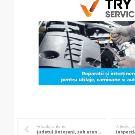
Articolul anterior
Articolul 
Județul Botoșani, sub atenționare de Cod Galben de inundații!