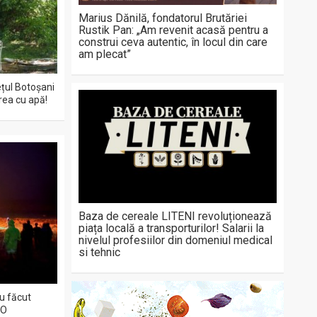
Marius Dănilă, fondatorul Brutăriei
Rustik Pan: „Am revenit acasă pentru a
construi ceva autentic, în locul din care
am plecat”
ețul Botoșani
area cu apă!
Baza de cereale LITENI revoluționează
piața locală a transporturilor! Salarii la
nivelul profesiilor din domeniul medical
si tehnic
au făcut
EO