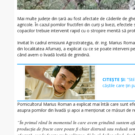
Mai multe județe din țară au fost afectate de căderile de ghe
agricole. În cazul pomilor fructiferi din curți și livezi, efectele
copacilor trebuie intervenit rapid cu o stropire menită să prot
Invitat în cadrul emisiunii Agrostrategia, dr. ing. Marius Ro
din localitatea Afumați, a explicat cu ce se poate interveni p
când avem o livadă lovită de grindină.
CITEȘTE ȘI:
"Sti
căștile care țin p
Pomicultorul Marius Roman a explicat mai întâi care sunt ef
asupra pomilor din livadă și apoi a menționat ce măsuri de re
”În primul rând în momentul în care avem grindină suntem afe
producția de fructe care poate fi chiar distrusă sau redusă sem