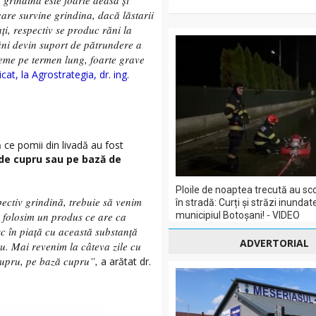
ă grindina este foarte deasă și
care survine grindina, dacă lăstarii
ți, respectiv se produc răni la
 răni devin suport de pătrundere a
bleme pe termen lung, foarte grave
cat, la Agrostrategia, dr. ing.
ce pomii din livadă au fost
de cupru sau pe bază de
Ploile de noaptea trecută au sc
ectiv grindină, trebuie să venim
în stradă: Curți și străzi inundate
municipiul Botoșani! - VIDEO
p folosim un produs ce are ca
c în piață cu această substanță
ADVERTORIAL
ru. Mai revenim la câteva zile cu
cupru, pe bază cupru”,
a arătat dr.