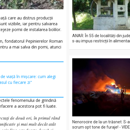
ață care au distrus producții
 sunt vizibile, iar pentru salvarea
ejeze pomii de instalarea bolilor.
ANAR: În 55 de localități din jud
man, fondatorul Pepinierelor Roman
s-au impus restricții în aliment
entru a mai salva din pomi, atunci
l de viață în mișcare: cum alegi
asul cu fiecare zi"
ectele fenomenului de grindină
facere a acestora pot fi luate.
ctați de două ori, în primul rând
Nenorocire de la un trăsnet: S-
nificativ și mai mult decât atât
scrum opt tone de furaje! - VID