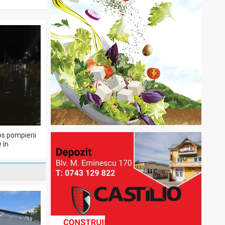
os pompierii
 în