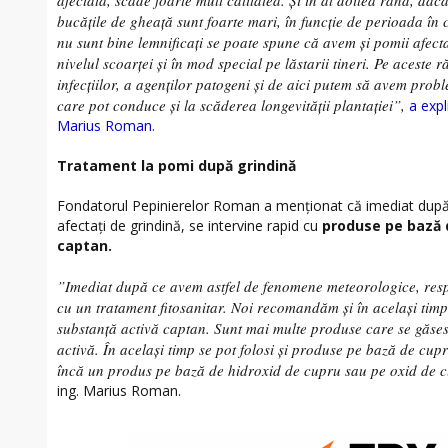
afectată, scade foarte mult calitatea. Și în al doilea rând, dac
bucățile de gheață sunt foarte mari, în funcție de perioada în 
nu sunt bine lemnificați se poate spune că avem și pomii afecta
nivelul scoarței și în mod special pe lăstarii tineri. Pe aceste
infecțiilor, a agenților patogeni și de aici putem să avem pro
care pot conduce și la scăderea longevității plantației”,
a expli
Marius Roman.
Tratament la pomi după grindină
Fondatorul Pepinierelor Roman a menționat că imediat după 
afectați de grindină, se intervine rapid cu
produse pe bază 
captan.
”Imediat după ce avem astfel de fenomene meteorologice, resp
cu un tratament fitosanitar. Noi recomandăm și în același tim
substanță activă captan. Sunt mai multe produse care se găses
activă. În același timp se pot folosi și produse pe bază de cup
încă un produs pe bază de hidroxid de cupru sau pe oxid de 
ing. Marius Roman.