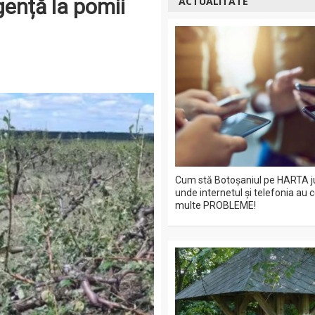
gență la pomii
ACTUALITATE
Cum stă Botoșaniul pe HARTA j
unde internetul și telefonia au 
multe PROBLEME!