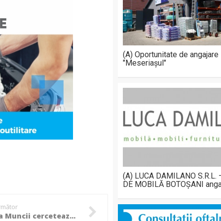
(A) Oportunitate de angajare
"Meseriașul"
(A) LUCA DAMILANO S.R.L.
DE MOBILĂ BOTOȘANI anga
următor
Inspecția Muncii cercetează explozia de la Dedeman Botoșani. Câte dintre victime erau angajate cu contract la data accidentului