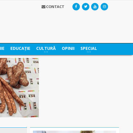
CONTACT
IE
EDUCAȚIE
CULTURĂ
OPINII
SPECIAL