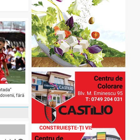
ntada”
dovenii, fără