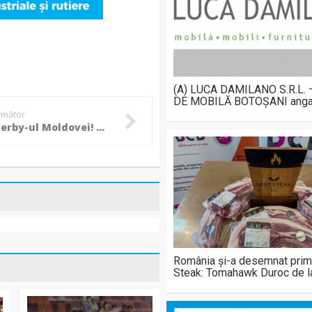
(A) LUCA DAMILANO S.R.L.
DE MOBILĂ BOTOȘANI anga
următor
Egal in derby-ul Moldovei! Sase goluri, doua penalty-uri si doua eliminari! GALERIE FOTO, VIDEO
România și-a desemnat prim
Steak: Tomahawk Duroc de 