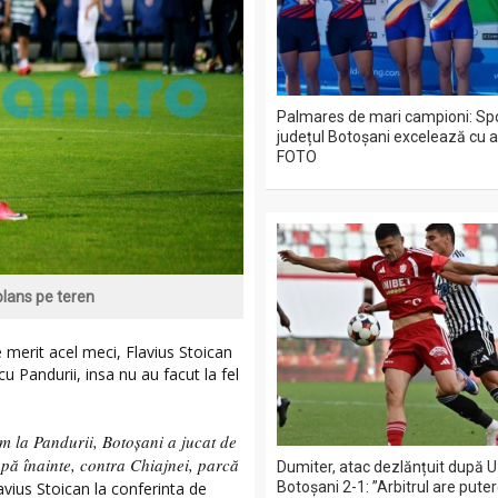
Palmares de mari campioni: Spo
județul Botoșani excelează cu a
FOTO
 plans pe teren
 merit acel meci, Flavius Stoican
u Pandurii, insa nu au facut la fel
am la Pandurii, Botoşani a jucat de
apă înainte, contra Chiajnei, parcă
Dumiter, atac dezlănțuit după U 
lavius Stoican la conferinta de
Botoșani 2-1: ”Arbitrul are pute