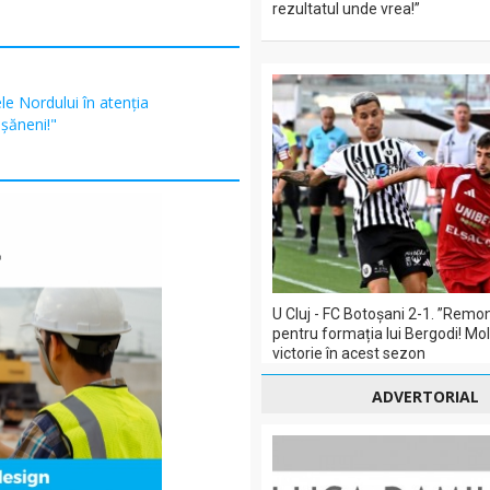
rezultatul unde vrea!”
ele Nordului în atenția
șăneni!"
U Cluj - FC Botoșani 2-1. ”Remo
pentru formația lui Bergodi! Mol
victorie în acest sezon
ADVERTORIAL