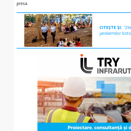
presa.
CITEȘTE ȘI:
"Zil
jandarmilor boto