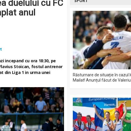
ea duelului cu FC
SPORT
mplat anul
t
azi incepand cu ora 18:30, pe
Flavius Stoican, fostul antrenor
at din Liga 1 in urma unei
Răsturnare de situație în cazul 
Mailat! Anunțul făcut de Valeriu