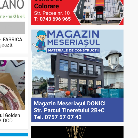
 – FABRICA
jează:
ul Golden
la DCD