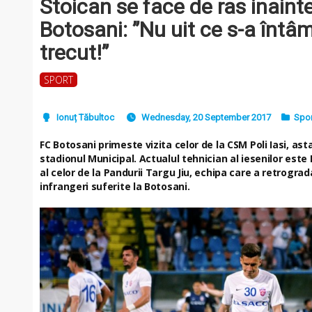
Stoican se face de ras inaint
Botosani: ”Nu uit ce s-a întâ
trecut!”
SPORT
Ionuț Tăbultoc
Wednesday, 20 September 2017
Spor
FC Botosani primeste vizita celor de la CSM Poli Iasi, ast
stadionul Municipal. Actualul tehnician al iesenilor este 
al celor de la Pandurii Targu Jiu, echipa care a retrograd
infrangeri suferite la Botosani.