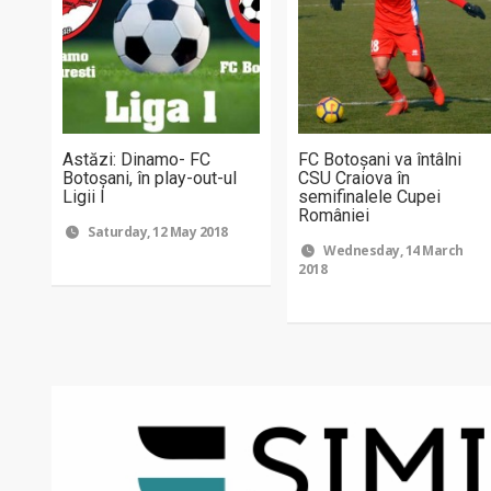
Astăzi: Dinamo- FC
FC Botoşani va întâlni
Botoşani, în play-out-ul
CSU Craiova în
Ligii I
semifinalele Cupei
României
Saturday, 12 May 2018
Wednesday, 14 March
2018