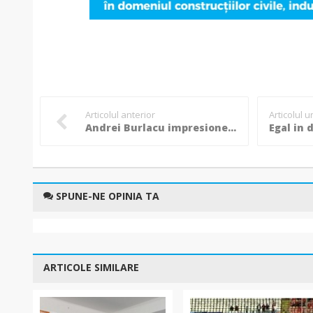
Articolul anterior
Articolul 
Andrei Burlacu impresioneaza in continuare la Universitatea Craiova! Un nou gol pentru tanarul botosanean! VIDEO
SPUNE-NE OPINIA TA
ARTICOLE SIMILARE