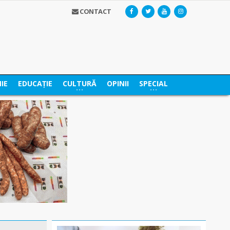
CONTACT
IE
EDUCAȚIE
CULTURĂ
OPINII
SPECIAL