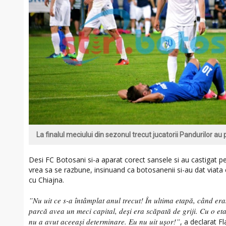
La finalul meciului din sezonul trecut jucatorii Pandurilor au
Desi FC Botosani si-a aparat corect sansele si au castigat pe
vrea sa se razbune, insinuand ca botosanenii si-au dat viata c
cu Chiajna.
”Nu uit ce s-a întâmplat anul trecut! În ultima etapă, când er
parcă avea un meci capital, deşi era scăpată de griji. Cu o et
nu a avut aceeaşi determinare. Eu nu uit uşor!”
, a declarat F