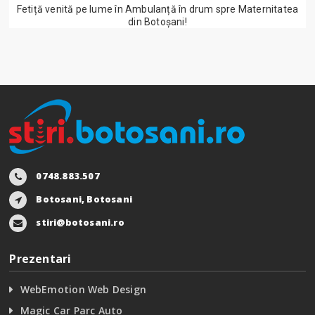
Fetiță venită pe lume în Ambulanță în drum spre Maternitatea
din Botoșani!
0748.883.507
Botosani, Botosani
stiri@botosani.ro
Prezentari
WebEmotion Web Design
Magic Car Parc Auto