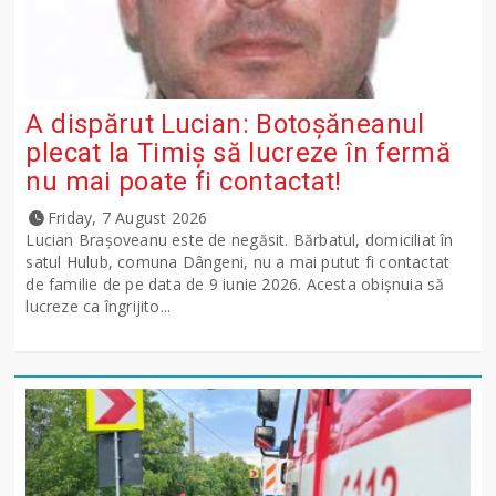
A dispărut Lucian: Botoșăneanul
plecat la Timiș să lucreze în fermă
nu mai poate fi contactat!
Friday, 7 August 2026
Lucian Brașoveanu este de negăsit. Bărbatul, domiciliat în
satul Hulub, comuna Dângeni, nu a mai putut fi contactat
de familie de pe data de 9 iunie 2026. Acesta obișnuia să
lucreze ca îngrijito...