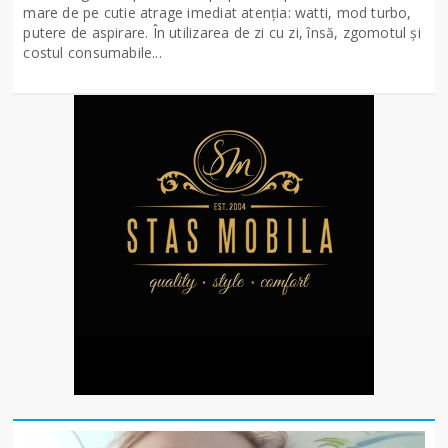
mare de pe cutie atrage imediat atenția: watti, mod turbo,
putere de aspirare. În utilizarea de zi cu zi, însă, zgomotul și
costul consumabile...