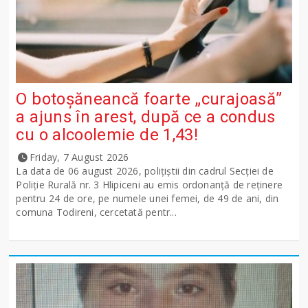
O botoșăneancă foarte „curajoasă”
a ajuns în arest, după ce a condus
cu o alcoolemie de 1,43!
Friday, 7 August 2026
La data de 06 august 2026, polițiștii din cadrul Secției de
Poliție Rurală nr. 3 Hlipiceni au emis ordonanță de reținere
pentru 24 de ore, pe numele unei femei, de 49 de ani, din
comuna Todireni, cercetată pentr...