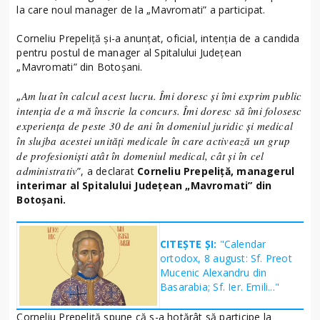
la care noul manager de la „Mavromati” a participat.
Corneliu Prepeliță și-a anunțat, oficial, intenția de a candida
pentru postul de manager al Spitalului Județean
„Mavromati” din Botoșani.
Am luat în calcul acest lucru. Îmi doresc și îmi exprim public
„
intenția de a mă înscrie la concurs. Îmi doresc să îmi folosesc
experiența de peste 30 de ani în domeniul juridic și medical
în slujba acestei unități medicale în care activează un grup
de profesioniști atât în domeniul medical, cât și în cel
administrativ
”, a declarat
Corneliu Prepeliță, managerul
interimar al Spitalului Județean „Mavromati” din
Botoșani.
CITEȘTE ȘI:
"Calendar
ortodox, 8 august: Sf. Preot
Mucenic Alexandru din
Basarabia; Sf. Ier. Emili..."
Corneliu Prepeliță spune că s-a hotărât să participe la