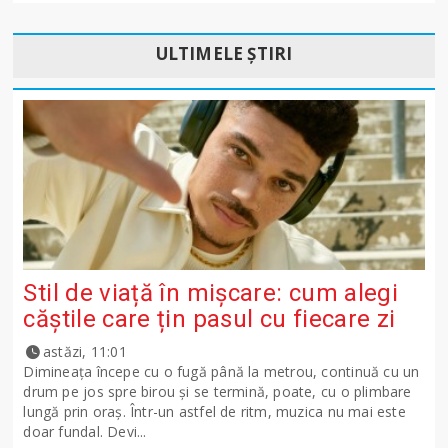
ULTIMELE ȘTIRI
Stil de viață în mișcare: cum alegi
căștile care țin pasul cu fiecare zi
astăzi, 11:01
Dimineața începe cu o fugă până la metrou, continuă cu un
drum pe jos spre birou și se termină, poate, cu o plimbare
lungă prin oraș. Într-un astfel de ritm, muzica nu mai este
doar fundal. Devi...