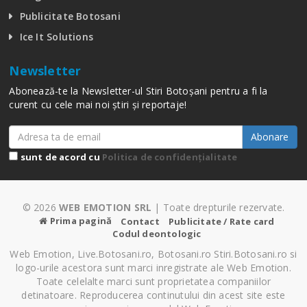
Publicitate Botosani
Ice It Solutions
Newsletter
Abonează-te la Newsletter-ul Stiri Botoșani pentru a fi la
curent cu cele mai noi știri și reportaje!
Abonare
sunt de acord cu
Politica de confidențialitate
© 2026
WEB EMOTION SRL
| Toate drepturile rezervate.
Prima pagină
Contact
Publicitate / Rate card
Codul deontologic
Web Emotion, Live.Botosani.ro, Botosani.ro Stiri.Botosani.ro si
logo-urile acestora sunt marci inregistrate ale Web Emotion.
Toate celelalte marci sunt proprietatea companiilor
detinatoare. Reproducerea continutului din acest site este