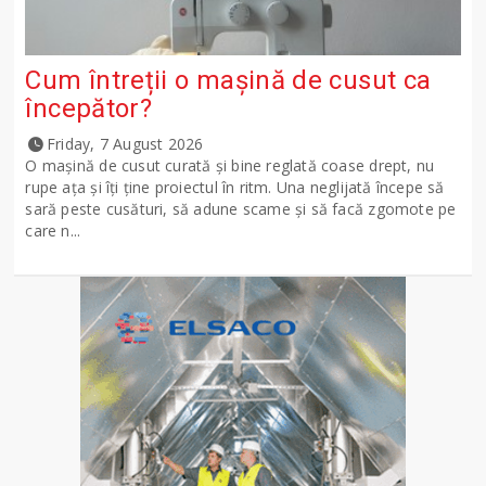
Cum întreții o mașină de cusut ca
începător?
Friday, 7 August 2026
O mașină de cusut curată și bine reglată coase drept, nu
rupe ața și îți ține proiectul în ritm. Una neglijată începe să
sară peste cusături, să adune scame și să facă zgomote pe
care n...