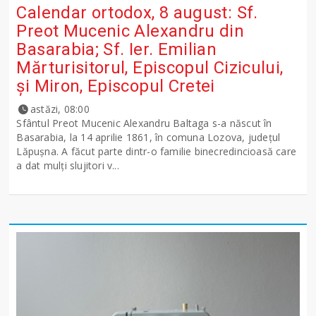
Calendar ortodox, 8 august: Sf.
Preot Mucenic Alexandru din
Basarabia; Sf. Ier. Emilian
Mărturisitorul, Episcopul Cizicului,
şi Miron, Episcopul Cretei
astăzi, 08:00
Sfântul Preot Mucenic Alexandru Baltaga s-a născut în
Basarabia, la 14 aprilie 1861, în comuna Lozova, județul
Lăpușna. A făcut parte dintr-o familie binecredincioasă care
a dat mulți slujitori v...