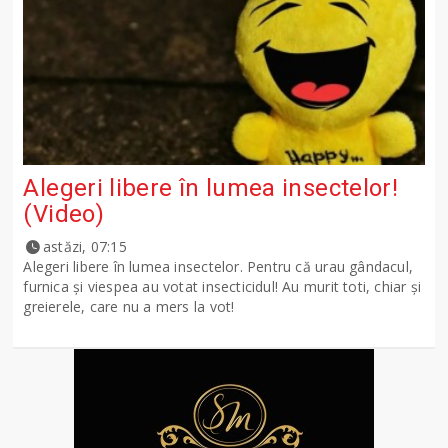
Alegeri libere în lumea insectelor!
(Video)
astăzi, 07:15
Alegeri libere în lumea insectelor. Pentru că urau gândacul,
furnica și viespea au votat insecticidul! Au murit toti, chiar și
greierele, care nu a mers la vot!