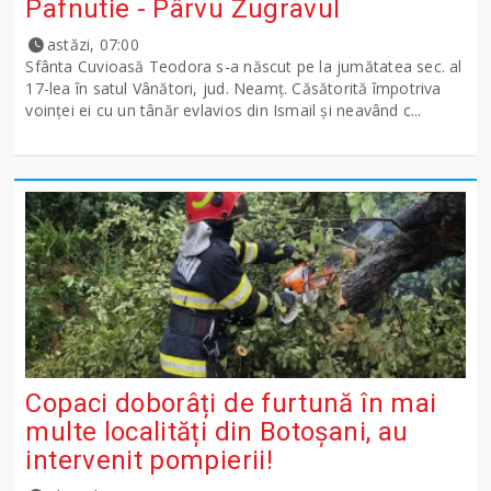
Pafnutie - Pârvu Zugravul
astăzi, 07:00
Sfânta Cuvioasă Teodora s-a născut pe la jumătatea sec. al
17-lea în satul Vânători, jud. Neamţ. Căsătorită împotriva
voinţei ei cu un tânăr evlavios din Ismail şi neavând c...
Copaci doborâți de furtună în mai
multe localități din Botoșani, au
intervenit pompierii!