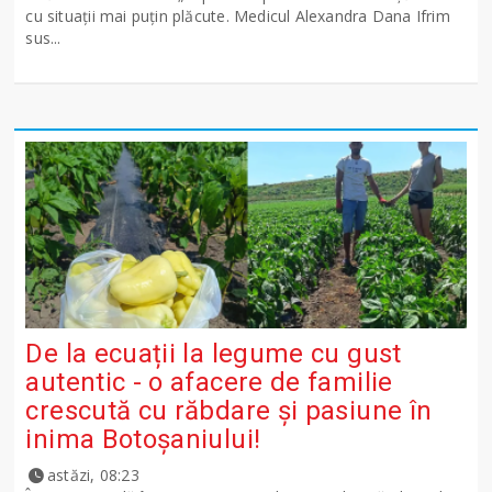
cu situații mai puțin plăcute. Medicul Alexandra Dana Ifrim
sus...
De la ecuații la legume cu gust
autentic - o afacere de familie
crescută cu răbdare și pasiune în
inima Botoșaniului!
astăzi, 08:23