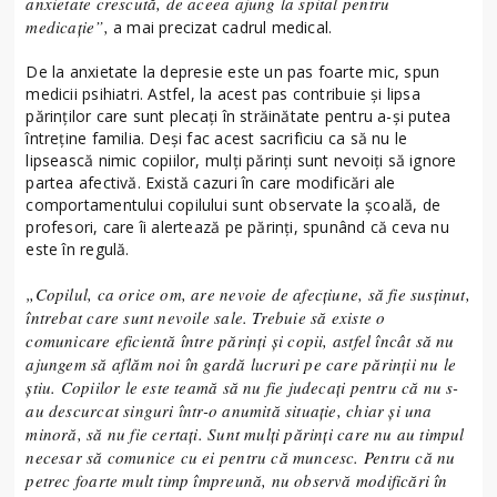
anxietate crescută, de aceea ajung la spital pentru
medicaţie”,
a mai precizat cadrul medical.
De la anxietate la depresie este un pas foarte mic, spun
medicii psihiatri. Astfel, la acest pas contribuie şi lipsa
părinţilor care sunt plecaţi în străinătate pentru a-şi putea
întreţine familia. Deşi fac acest sacrificiu ca să nu le
lipsească nimic copiilor, mulţi părinţi sunt nevoiţi să ignore
partea afectivă. Există cazuri în care modificări ale
comportamentului copilului sunt observate la şcoală, de
profesori, care îi alertează pe părinţi, spunând că ceva nu
este în regulă.
„Copilul, ca orice om, are nevoie de afecţiune, să fie susţinut,
întrebat care sunt nevoile sale. Trebuie să existe o
comunicare eficientă între părinţi şi copii, astfel încât să nu
ajungem să aflăm noi în gardă lucruri pe care părinţii nu le
ştiu. Copiilor le este teamă să nu fie judecaţi pentru că nu s-
au descurcat singuri într-o anumită situaţie, chiar şi una
minoră, să nu fie certaţi. Sunt mulţi părinţi care nu au timpul
necesar să comunice cu ei pentru că muncesc. Pentru că nu
petrec foarte mult timp împreună, nu observă modificări în