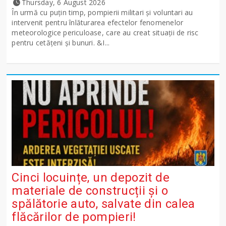
Thursday, 6 August 2026
În urmă cu puțin timp, pompierii militari și voluntari au
intervenit pentru înlăturarea efectelor fenomenelor
meteorologice periculoase, care au creat situații de risc
pentru cetățeni și bunuri. &I...
Cinci locuințe, un depozit de
materiale de construcții și o
spălătorie auto, salvate din calea
flăcărilor de pompieri!