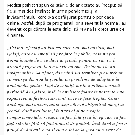
Medicii psihiatri spun că stările de anxietate au început să
fie şi mai des întâlnite în urma pandemiei şi a
învăţământului care s-a desfăşurat pentru o perioadă
online. Astfel, după ce programul lor a revenit la normal, au
devenit copii cărora le este dificil să revină la obiceiurile de
dinainte.
„Cei mai afectaţi au fost cei care sunt mai anxioşi, mai
izolaţi, care au emoţii să prezinte în public, care nu pot
dormi înainte de a se duce la şcoală pentru ca stiu că îi
ascultă profesorul la o materie anume. Perioada cât au
învăţat online i-a ajutat, dar când s-a terminat şi au trebuit
să meargă din nou la şcoală, au probleme de adaptare în
noul mediu şcolar. Faţă de ceilalţi, lor le-a plăcut această
perioadă de izolare, însă în anxietate foarte importantă este
expunerea la factorul stresant, care se face treptat. Chiar
dacă eşti mai anxios, atâta timp cât eşti obişnuit să mergi la
şcoală, dacă mai lucrezi în paralel şi pe terapie
comportamentală, reuşeşti să faci faţă şi să înveţi cum să faci
faţă stărilor fără să faci atacuri de panică. Însă dacă a fost o
pauză de doi ani, e ca şi cum o iei de la zero cu o stare de