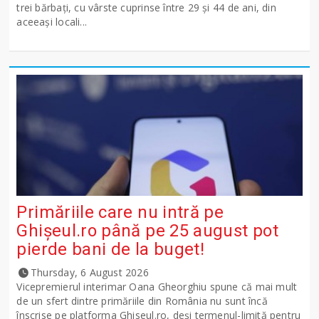
trei bărbați, cu vârste cuprinse între 29 și 44 de ani, din
aceeași locali...
Primăriile care nu intră pe
Ghişeul.ro până pe 25 august pot
pierde bani de la buget!
Thursday, 6 August 2026
Vicepremierul interimar Oana Gheorghiu spune că mai mult
de un sfert dintre primăriile din România nu sunt încă
înscrise pe platforma Ghiseul.ro, deși termenul-limită pentru