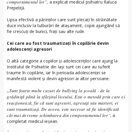
comportamentul lor”,
a explicat medicul psihiatru Raluca
Prepeliţă.
Lipsa efectivă a părinţilor care sunt plecaţi în străinătate
duce inclusiv la tulburări de ataşament, copiii ajungând să
fie crescuţi de bunici, fraţi sau alte rude.
Cei care au fost traumatizați în copilărie devin
adolescenți agresori
O altă categorie a copiilor şi adolescenţilor care ajung la
Institutul de Psihiatrie din Iaşi sunt cei care au suferit
traume în copilărie, iar în perioada adolescenţei se
manifestă violent şi devin agresori ai altor persoane.
„Sunt foarte multe cazuri de bullying la şcoală - de la
grădiniţă până la sfârşitul liceului. Este o metodă prin care ei
reacţionează, fie că sunt agresori, agresaţi sau martori, ei
sunt traumatizaţi. De aceea, este necesar să fie identificată
cât mai devreme schimbarea din comportamentul lor”,
a
completat medicul ieşean.