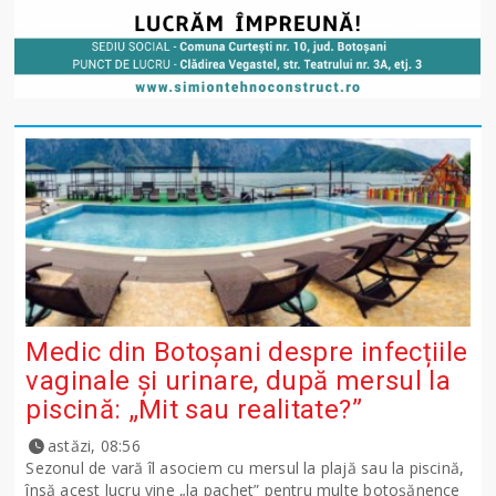
Medic din Botoșani despre infecțiile
vaginale și urinare, după mersul la
piscină: „Mit sau realitate?”
astăzi, 08:56
Sezonul de vară îl asociem cu mersul la plajă sau la piscină,
însă acest lucru vine „la pachet” pentru multe botoșănence