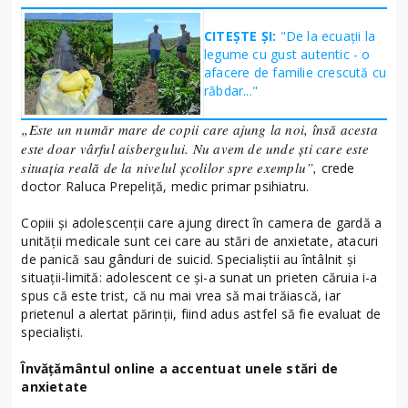
CITEȘTE ȘI:
"De la ecuații la
legume cu gust autentic - o
afacere de familie crescută cu
răbdar..."
„Este un număr mare de copii care ajung la noi, însă acesta
este doar vârful aisbergului. Nu avem de unde şti care este
situaţia reală de la nivelul şcolilor spre exemplu”,
crede
doctor Raluca Prepeliţă, medic primar psihiatru.
Copiii şi adolescenții care ajung direct în camera de gardă a
unităţii medicale sunt cei care au stări de anxietate, atacuri
de panică sau gânduri de suicid. Specialiştii au întâlnit şi
situaţii-limită: adolescent ce şi-a sunat un prieten căruia i-a
spus că este trist, că nu mai vrea să mai trăiască, iar
prietenul a alertat părinţii, fiind adus astfel să fie evaluat de
specialişti.
Învățământul online a accentuat unele stări de
anxietate