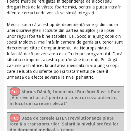
Foarte mulţi se refugiază în dependenţa de alcool sau
droguri încă de la vârste foarte mici, pentru a putea intra în
diferite cercuri unde vor să se simtă integraţi.
Medicii spun că acest tip de dependenţă vine şi din cauza
unei supravegheri scăzute din partea adulţilor şi a lipsei
unor reguli foarte bine stabilite. La „Socola” ajung copii din
toată Moldova, mai întâi în camera de gardă şi ulterior sunt
direcţionaţi către Compartimentul de Neuropsihiatrie
Infantilă dacă prezentarea este în timpul programului. Dacă
situaţia o impune, aceştia pot rămâne internaţi. Pe lângă
cazurile psihiatrice, la unitatea medicală mai ajung şi copii
care se luptă cu diferite boli şi tratamentul pe care îl
urmează dă efecte adverse la nivel psihiatric.
Pub
Marius Dănilă, fondatorul Brutăriei Rustik Pan:
„Am revenit acasă pentru a construi ceva autentic,
în locul din care am plecat”
Pub
Baza de cereale LITENI revoluționează piața
locală a transporturilor! Salarii la nivelul profesiilor
din domeniul medical si tehnic