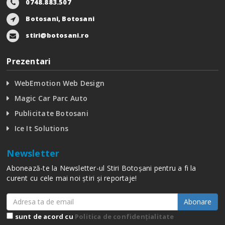
0748.883.507
Botosani, Botosani
stiri@botosani.ro
Prezentari
WebEmotion Web Design
Magic Car Parc Auto
Publicitate Botosani
Ice It Solutions
Newsletter
Abonează-te la Newsletter-ul Stiri Botoșani pentru a fi la
curent cu cele mai noi știri și reportaje!
Abonare
sunt de acord cu
Politica de confidențialitate