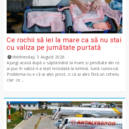
Ce rochii să iei la mare ca să nu stai
cu valiza pe jumătate purtată
Wednesday, 5 August 2026
Ajungi acasă după o săptămână la mare și jumătate din ce
ai pus în valiză n-a ieșit niciodată la lumină. Sună cunoscut.
Problema nu e că ai ales prost, ci că ai ales fără un criteriu
clar: ce ...