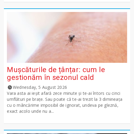
Mușcăturile de țânțar: cum le
gestionăm în sezonul cald
Wednesday, 5 August 2026
Vara asta ai ieșit afară zece minute și te-ai întors cu cinci
umflături pe brațe. Sau poate că te-ai trezit la 3 dimineața
cu o mâncărime imposibil de ignorat, undeva pe gleznă,
exact acolo unde nu a...