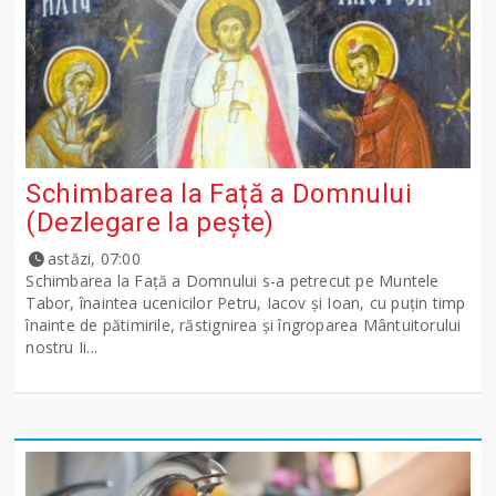
Schimbarea la Față a Domnului
(Dezlegare la peşte)
astăzi, 07:00
Schimbarea la Față a Domnului s-a petrecut pe Muntele
Tabor, înaintea ucenicilor Petru, Iacov și Ioan, cu puțin timp
înainte de pătimirile, răstignirea și îngroparea Mântuitorului
nostru Ii...