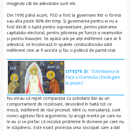
imaginați cât de adevărate sunt ele.
Din 1990 până acum, PSD a fost la guvernare într-o formă
sau alta peste 80% din timp. Și guvernarea pentru ei nu a
fost decât o luptă pentru supraviețuire, pentru păstrarea
capitalului electoral, pentru pilonirea pe funcții a neamurilor
și pentru înavuțire. Se apără unii pe alții indiferent care ar fi
adevărul, se încolonază în spatele conducătorului iubit
indiferent cine ar fi acesta și fac o politică de partid-stat.
CITEȘTE ȘI:
"Schimbarea la
Față a Domnului (Dezlegare
la peşte)"
Nu vreau să repet comparația cu șobolanii dar au un
comportament de rozătoare, devorând în haită tot ce
mișcă, indiferent de răul pricinuit. Mint cu nonșalanță, sunt
ironici-agresivi fără argumente, își arogă merite pe care nu
le au și se prefac că rezolvă probleme în domenii pe care nu
le stăpânesc. Este exact proiecția unui sociopat care a dat