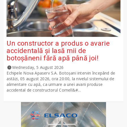
Un constructor a produs o avarie
accidentală și lasă mii de
botoșăneni fără apă până joi!
Wednesday, 5 August 2026
Echipele Nova Apaserv S.A. Botoșani intervin începând de
astăzi, 05 august 2026, ora 20:00, la nivelul sistemului de
alimentare cu apă, ca urmare a unei avarii produse
accidental de constructorul Cornell&#...