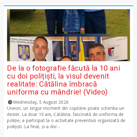
De la o fotografie făcută la 10 ani
cu doi polițiști, la visul devenit
realitate: Cătălina îmbracă
uniforma cu mândrie! (Video)
Wednesday, 5 August 2026
Uneori, un singur moment din copilărie poate schimba un
destin. La doar 10 ani, Cătălina, fascinată de uniforma de
poliție, a participat la o activitate preventivă organizată de
polițiști. La final, și-a dor...