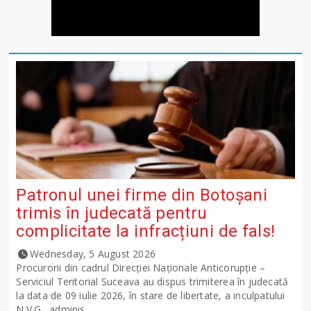
Patronul unei firme din Botoșani
trimis în judecată pentru
complicitate la infracțiuni de fals!
Wednesday, 5 August 2026
Procurorii din cadrul Direcției Naționale Anticorupție –
Serviciul Teritorial Suceava au dispus trimiterea în judecată
la data de 09 iulie 2026, în stare de libertate, a inculpatului
N.V.G., adminis...