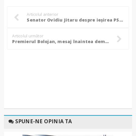
Articolul anterior
Senator Ovidiu Jitaru despre ieșirea PSD-ului de la guvernare: „Momentul actual nu este doar unul politic, ci unul care ține de direcția economică a României”
Articolul următor
Premierul Bolojan, mesaj înaintea demisiilor miniștrilor PSD: „Să fie păstrați sau eliberați oameni din funcții exclusiv pe competență!”
SPUNE-NE OPINIA TA