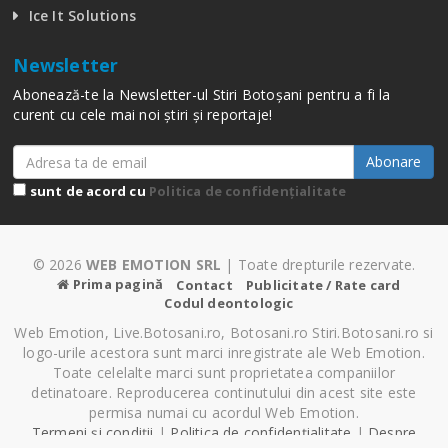
Ice It Solutions
Newsletter
Abonează-te la Newsletter-ul Stiri Botoșani pentru a fi la
curent cu cele mai noi știri și reportaje!
Abonare
sunt de acord cu
Politica de confidențialitate
© 2026
WEB EMOTION SRL
| Toate drepturile rezervate.
Prima pagină
Contact
Publicitate / Rate card
Codul deontologic
Web Emotion, Live.Botosani.ro, Botosani.ro Stiri.Botosani.ro si
logo-urile acestora sunt marci inregistrate ale Web Emotion.
Toate celelalte marci sunt proprietatea companiilor
detinatoare. Reproducerea continutului din acest site este
permisa numai cu acordul Web Emotion.
Termeni și condiții
|
Politica de confidențialitate
|
Despre