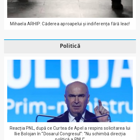
Mihaela ARHIP: Căderea aproapelui și indiferența fără leac!
Politică
Reacția PNL, după ce Curtea de Apel a respins solicitarea lui
Ilie Bolojan în ”Dosarul Congresul”: ”Nu schimbă direcția
politică a PNL!”