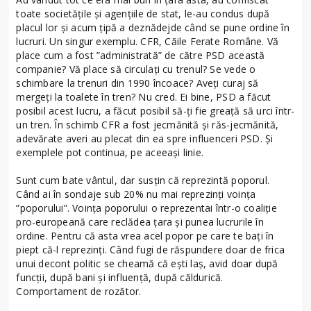
toate societățile și agențiile de stat, le-au condus după
placul lor și acum țipă a deznădejde când se pune ordine în
lucruri. Un singur exemplu. CFR, Căile Ferate Române. Vă
place cum a fost ”administrată” de către PSD această
companie? Vă place să circulați cu trenul? Se vede o
schimbare la trenuri din 1990 încoace? Aveți curaj să
mergeți la toalete în tren? Nu cred. Ei bine, PSD a făcut
posibil acest lucru, a făcut posibil să-ți fie greață să urci într-
un tren. În schimb CFR a fost jecmănită și răs-jecmănită,
adevărate averi au plecat din ea spre influenceri PSD. Și
exemplele pot continua, pe aceeași linie.
Sunt cum bate vântul, dar susțin că reprezintă poporul.
Când ai în sondaje sub 20% nu mai reprezinți voința
”poporului”. Voința poporului o reprezentai într-o coaliție
pro-europeană care reclădea țara și punea lucrurile în
ordine. Pentru că asta vrea acel popor pe care te bați în
piept că-l reprezinți. Când fugi de răspundere doar de frica
unui decont politic se cheamă că ești laș, avid doar după
funcții, după bani și influență, după căldurică.
Comportament de rozător.