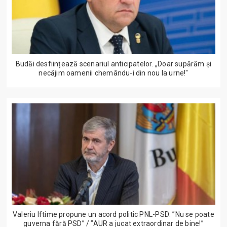
Budăi desființează scenariul anticipatelor. „Doar supărăm și
necăjim oamenii chemându-i din nou la urne!"
Valeriu Iftime propune un acord politic PNL-PSD: ”Nu se poate
guverna fără PSD” / ”AUR a jucat extraordinar de bine!”