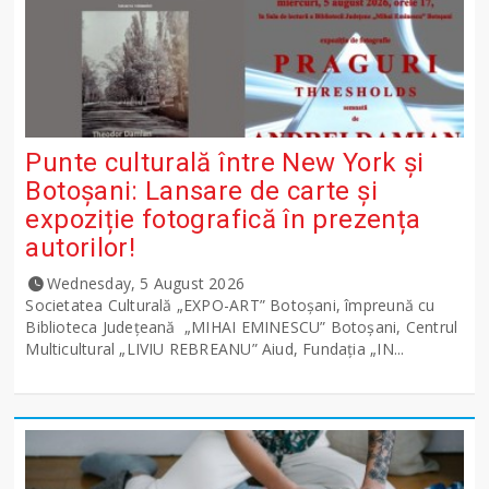
Punte culturală între New York și
Botoșani: Lansare de carte și
expoziție fotografică în prezența
autorilor!
Wednesday, 5 August 2026
Societatea Culturală „EXPO-ART” Botoșani, împreună cu
Biblioteca Județeană „MIHAI EMINESCU” Botoșani, Centrul
Multicultural „LIVIU REBREANU” Aiud, Fundația „IN...