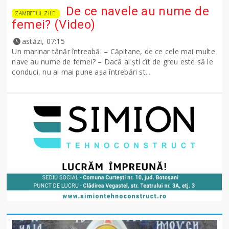
De ce navele au nume de
ZAMBETUL ZILEI
femei? (Video)
astăzi, 07:15
Un marinar tânăr întreabă: – Căpitane, de ce cele mai multe
nave au nume de femei? – Dacă ai şti cît de greu este să le
conduci, nu ai mai pune așa întrebări st...