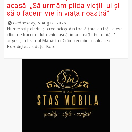
acasă: „Să urmăm pilda vieții lui și
să o facem vie în viața noastră”
Wednesday, 5 August 2026
Numeroși pelerini și credincioși din toată țara au trăit alese
clipe de bucurie duhovnicească, în această dimineață, 5
august, la hramul Mănăstirii Crăiniceni din localitatea
Horodiștea, județul Boto...