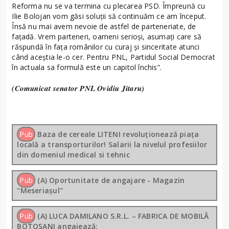
Reforma nu se va termina cu plecarea PSD. Împreună cu
Ilie Bolojan vom găsi soluții să continuăm ce am început.
Însă nu mai avem nevoie de astfel de parteneriate, de
fațadă. Vrem parteneri, oameni serioși, asumați care să
răspundă în fața românilor cu curaj și sinceritate atunci
când aceștia le-o cer. Pentru PNL, Partidul Social Democrat
în actuala sa formulă este un capitol închis”.
(Comunicat senator PNL Ovidiu Jitaru)
Pub
Baza de cereale LITENI revoluționează piața
locală a transporturilor! Salarii la nivelul profesiilor
din domeniul medical si tehnic
Pub
(A) Oportunitate de angajare - Magazin
"Meseriașul"
Pub
(A) LUCA DAMILANO S.R.L. – FABRICA DE MOBILĂ
BOTOȘANI angajează: