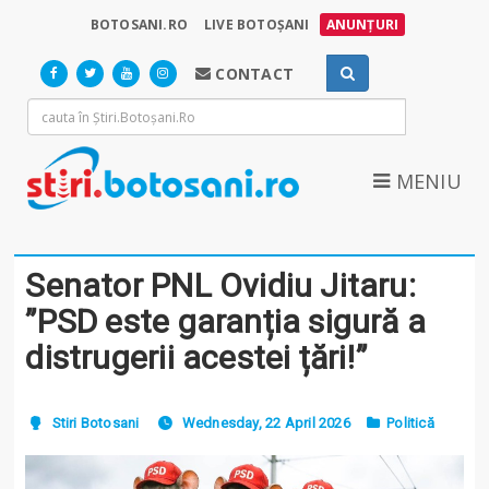
BOTOSANI.RO
LIVE BOTOȘANI
ANUNȚURI
CONTACT
MENIU
Senator PNL Ovidiu Jitaru:
”PSD este garanția sigură a
distrugerii acestei țări!”
Stiri Botosani
Wednesday, 22 April 2026
Politică