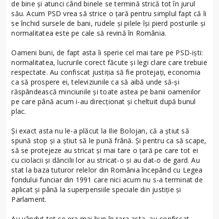
de bine și atunci când binele se termină strică tot în jurul
său. Acum PSD vrea să strice o țară pentru simplul fapt că li
se închid sursele de bani, rudele și pilele își pierd posturile și
normalitatea este pe cale să revină în România.
Oameni buni, de fapt asta îi sperie cel mai tare pe PSD-iști:
normalitatea, lucrurile corect făcute și legi clare care trebuie
respectate. Au confiscat justiția să fie protejați, economia
ca să prospere ei, televiziunile ca să aibă unde să-și
răspândească minciunile și toate astea pe banii oamenilor
pe care până acum i-au direcționat și cheltuit după bunul
plac.
Și exact asta nu le-a plăcut la Ilie Bolojan, că a știut să
spună stop și a știut să le pună frână. Și pentru ca să scape,
să se protejeze au stricat și mai tare o țară pe care tot ei
cu ciolacii și dăncilii lor au stricat-o și au dat-o de gard. Au
stat la baza tuturor relelor din România începând cu Legea
fondului funciar din 1991 care nici acum nu s-a terminat de
aplicat și până la superpensiile speciale din justiție și
Parlament.
Au vândut tot ce era mai bun în țara asta, au confiscat