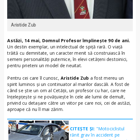
Aristide Zub
Astăzi, 14 mai, Domnul Profesor împlinește 90 de ani.
Un destin exemplar, un intelectual de spiță rară. O viață
trăită cu demnitate, un caracter menit să construiască în
semeni personalități puternice, în elevi cetățeni destoinici,
pentru prieteni un model de neuitat.
Pentru cei care îl cunosc,
Aristide Zub
a fost mereu un
spirit luminos și un continuator al marilor dascăli. A fost de
când se știe un om al Cetății, un profesor cu har, care ne
înțelepțește și ne povățuiește în cele ale lumii de demult,
privind cu detașare către un viitor pe care noi, cei de astăzi,
aproape că nu îl mai zărim.
CITEȘTE ȘI:
"Motociclistul
rănit grav în accident pe