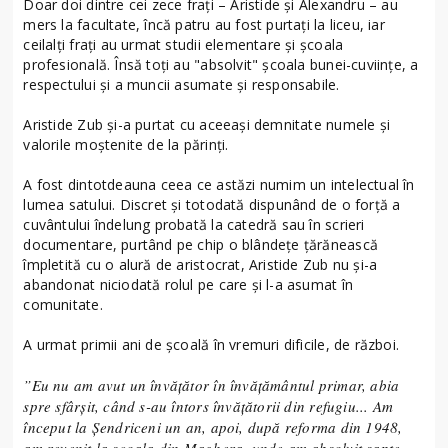
Doar doi dintre cei zece fraţi – Aristide şi Alexandru – au
mers la facultate, încă patru au fost purtaţi la liceu, iar
ceilalţi fraţi au urmat studii elementare şi şcoala
profesională. Însă toţi au "absolvit" şcoala bunei-cuviinţe, a
respectului şi a muncii asumate şi responsabile.
Aristide Zub și-a purtat cu aceeași demnitate numele și
valorile moștenite de la părinți.
A fost dintotdeauna ceea ce astăzi numim un intelectual în
lumea satului. Discret și totodată dispunând de o forță a
cuvântului îndelung probată la catedră sau în scrieri
documentare, purtând pe chip o blândețe țărănească
împletită cu o alură de aristocrat, Aristide Zub nu și-a
abandonat niciodată rolul pe care și l-a asumat în
comunitate.
A urmat primii ani de școală în vremuri dificile, de război.
”Eu nu am avut un învățător în învățământul primar, abia
spre sfârșit, când s-au întors învățătorii din refugiu... Am
început la Șendriceni un an, apoi, după reforma din 1948,