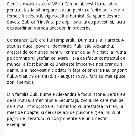
Elenei - moaşa satului Vârfu Câmpului, vestită mai ales
pentru că ştia să prepare leacuri pentru diferite boli - era o
femeie înţeleaptă, viguroasă şi harnică. Se spune despre
Saveta Zub că îi încânta pe copiii satului cu poveşti şi, lucru
extraordinar, vorbea adeseori în proverbe.
Constantin Zub era fiul tâmplarului Dumitru şi al Haretei. A
ştiut să ducă "povara" demnităţii fiului său Alexandru,
arestat de comunişti pentru "crima" de a-l fi cinstit la Putna
pe domnitorul Ştefan cel Mare: i s-a desfăcut contractul de
muncă, a fost bănuit că unelteşte împotriva noii orânduiri,
dar nu s-a încovoiat niciodată în faţa celor care i-au prigonit
fiul. A trăit 79 de ani (d. 17 august 1979), fără să mai apuce
zorii libertăţii.
Din familia Zub, numele Alexandru a făcut istorie. Serbarea
de la Putna, ameninţările Securităţii, zvonurile care mai de
care mai înfricoşătoare, culminând cu arestatea în tren, la
miez de noapte, şi cei şase ani de puşcărie grea, nu sunt
pagini de literatură, ci componente ale unui destin
exemplar.