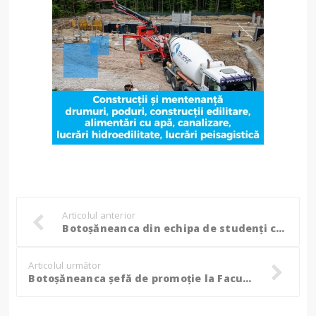
Articolul anterior
Botoșăneanca din echipa de studenți care a câștigat, din nou, concursul internațional de poduri metalice din Turcia! (Foto, Video)
Articolul următor
Botoșăneanca șefă de promoție la Facultatea de Construcții și Instalații din Iași „Este o tradiție și o datorie față de locul din care îmi trag rădăcinile”