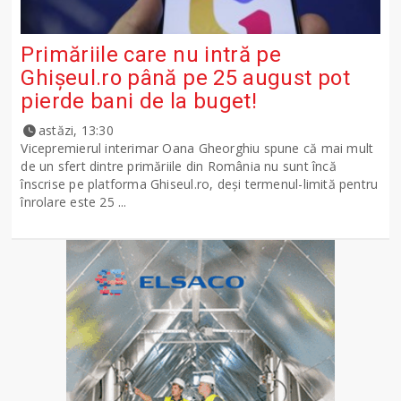
Primăriile care nu intră pe
Ghişeul.ro până pe 25 august pot
pierde bani de la buget!
astăzi, 13:30
Vicepremierul interimar Oana Gheorghiu spune că mai mult
de un sfert dintre primăriile din România nu sunt încă
înscrise pe platforma Ghiseul.ro, deși termenul-limită pentru
înrolare este 25 ...