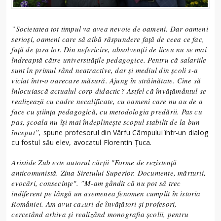
”Societatea tot timpul va avea nevoie de oameni. Dar oameni
serioși, oameni care să aibă răspundere față de ceea ce fac,
față de țara lor. Din nefericire, absolvenții de liceu nu se mai
îndreaptă către universitățile pedagogice. Pentru că salariile
sunt în primul rând neatractive, dar și mediul din școli s-a
viciat într-o oarecare măsură. Ajung în străinătate. Cine să
înlocuiască actualul corp didactic? Astfel că învățământul se
realizează cu cadre necalificate, cu oameni care nu au de a
face cu știința pedagogică, cu metodologia predării. Pas cu
pas, școala nu își mai îndeplinește scopul stabilit de la bun
început”,
spune profesorul din Vârfu Câmpului într-un dialog
cu fostul său elev, avocatul Florentin Țuca.
Aristide Zub este autorul cărții "Forme de rezistenţă
anticomunistă. Zina Siretului Superior. Documente, mărturii,
evocări, consecinţe". ”M-am gândit că nu pot să trec
indiferent pe lângă un asemenea fenomen cumplit în istoria
României. Am avut cazuri de învăţători şi profesori,
cercetând arhiva şi realizând monografia şcolii, pentru