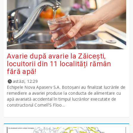
Avarie după avarie la Zăicești,
locuitorii din 11 localități rămân
fără apă!
astăzi, 12:29
Echipele Nova Apaserv S.A. Botoșani au finalizat lucrările de
remediere a avariei produse la conducta de alimentare cu
apă avariată accidental în timpul lucrărilor executate de
constructorul Cornell'S Floo...