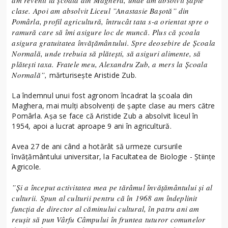
am revenit la școala din Maghera, unde am absolvit șapte
clase. Apoi am absolvit Liceul ”Anastasie Bașotă” din
Pomârla, profil agricultură, întrucât tata s-a orientat spre o
ramură care să îmi asigure loc de muncă. Plus că școala
asigura gratuitatea învățământului. Spre deosebire de Școala
Normală, unde trebuia să plătești, să asiguri alimente, să
plătești taxa. Fratele meu, Alexandru Zub, a mers la Școala
Normală”,
mărturisește Aristide Zub.
La îndemnul unui fost agronom încadrat la școala din
Maghera, mai mulți absolvenți de șapte clase au mers către
Pomârla. Așa se face că Aristide Zub a absolvit liceul în
1954, apoi a lucrat aproape 9 ani în agricultură.
Avea 27 de ani când a hotărât să urmeze cursurile
învățământului universitar, la Facultatea de Biologie - Științe
Agricole.
”Și a început activitatea mea pe tărâmul învățământului și al
culturii. Spun al culturii pentru că în 1968 am îndeplinit
funcția de director al căminului cultural, în patru ani am
reușit să pun Vârfu Câmpului în fruntea tuturor comunelor