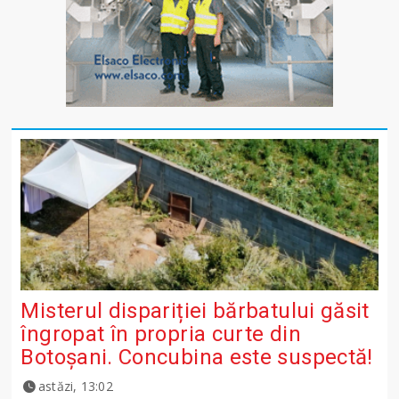
Misterul dispariției bărbatului găsit
îngropat în propria curte din
Botoșani. Concubina este suspectă!
astăzi, 13:02