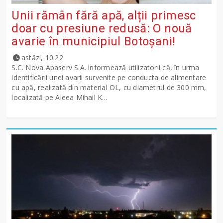
Unii rămân fără apă, alții primesc
doar cu presiune redusă: O nouă
avarie în municipiul Botoșani!
astăzi, 10:22
S.C. Nova Apaserv S.A. informează utilizatorii că, în urma
identificării unei avarii survenite pe conducta de alimentare
cu apă, realizată din material OL, cu diametrul de 300 mm,
localizată pe Aleea Mihail K...