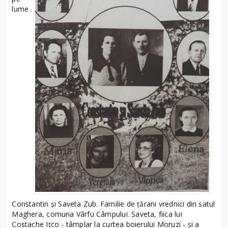
lume
Constantin şi Saveta Zub. Familie de ţărani vrednici din satul
Maghera, comuna Vârfu Câmpului. Saveta, fiica lui
Costache Iţco - tâmplar la curtea boierului Moruzi - şi a