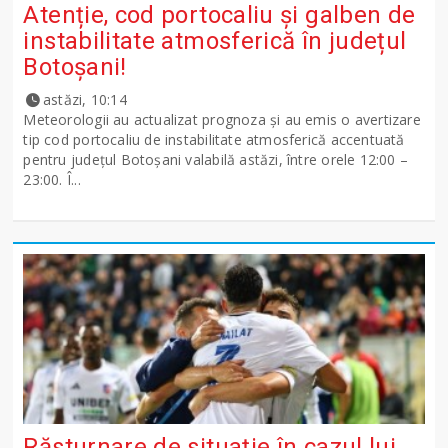
Atenție, cod portocaliu și galben de
instabilitate atmosferică în județul
Botoșani!
astăzi, 10:14
Meteorologii au actualizat prognoza și au emis o avertizare
tip cod portocaliu de instabilitate atmosferică accentuată
pentru județul Botoșani valabilă astăzi, între orele 12:00 –
23:00. Î...
Răsturnare de situație în cazul lui