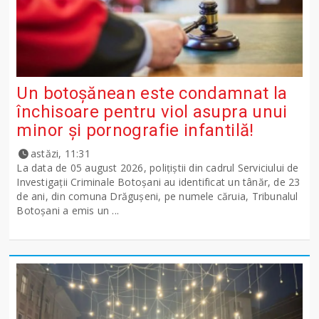
Un botoșănean este condamnat la
închisoare pentru viol asupra unui
minor și pornografie infantilă!
astăzi, 11:31
La data de 05 august 2026, polițiștii din cadrul Serviciului de
Investigații Criminale Botoșani au identificat un tânăr, de 23
de ani, din comuna Drăgușeni, pe numele căruia, Tribunalul
Botoșani a emis un ...