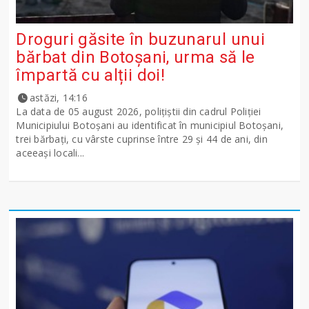
Droguri găsite în buzunarul unui
bărbat din Botoșani, urma să le
împartă cu alții doi!
astăzi, 14:16
La data de 05 august 2026, polițiștii din cadrul Poliției
Municipiului Botoșani au identificat în municipiul Botoșani,
trei bărbați, cu vârste cuprinse între 29 și 44 de ani, din
aceeași locali...