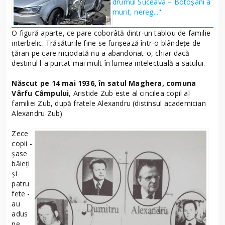
drumul Suceava – Botoșani a
murit, nereg..."
O figură aparte, ce pare coborâtă dintr-un tablou de familie
interbelic. Trăsăturile fine se furişează într-o blândeţe de
ţăran pe care niciodată nu a abandonat-o, chiar dacă
destinul l-a purtat mai mult în lumea intelectuală a satului.
Născut pe 14 mai 1936, în satul Maghera, comuna
Vârfu Câmpului
, Aristide Zub este al cincilea copil al
familiei Zub, după fratele Alexandru (distinsul academician
Alexandru Zub).
Zece
copii -
şase
băieţi
şi
patru
fete -
au
adus
pe