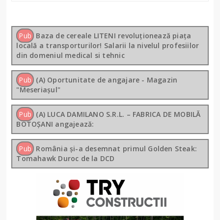
Pub
Baza de cereale LITENI revoluționează piața
locală a transporturilor! Salarii la nivelul profesiilor
din domeniul medical si tehnic
Pub
(A) Oportunitate de angajare - Magazin
"Meseriașul"
Pub
(A) LUCA DAMILANO S.R.L. – FABRICA DE MOBILĂ
BOTOȘANI angajează:
Pub
România și-a desemnat primul Golden Steak:
Tomahawk Duroc de la DCD