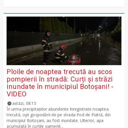
Ploile de noaptea trecută au scos
pompierii în stradă: Curți și străzi
inundate în municipiul Botoșani! -
VIDEO
astăzi, 08:15
În urma precipitațiilor abundente înregistrate noaptea
trecută, opt gospodării de pe strada Pod de Piatră, din
municipiul Botoșani, au fost inundate. Ulterior, apa
acumulată în curțile oamenil...