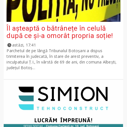
Îl așteaptă o bătrânețe în celulă
după ce și-a omorât propria soție!
astăzi, 17:41
Parchetul de pe lângă Tribunalul Botoşani a dispus
trimiterea în judecată, în stare de arest preventiv, a
inculpatului Ț.I., în vârstă de 69 de ani, din comuna Albești,
județul Botoș...