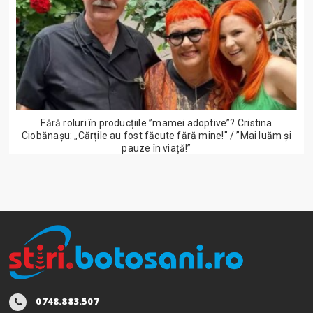
Fără roluri în producțiile ”mamei adoptive”? Cristina
Ciobănașu: „Cărțile au fost făcute fără mine!" / ”Mai luăm și
pauze în viață!”
0748.883.507