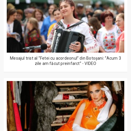
Mesajul trist al ”Fetei cu acordeonul” din Botoșani: ”Acum 3
zile am făcut preinfarct” - VIDEO