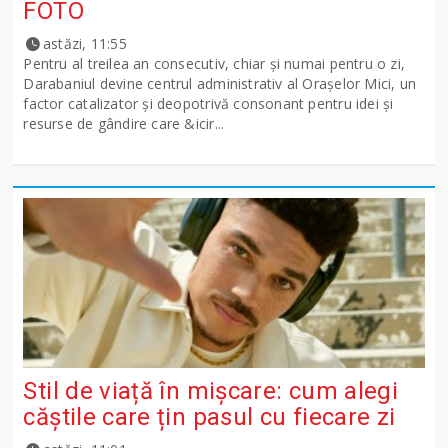
FOTO
astăzi, 11:55
Pentru al treilea an consecutiv, chiar și numai pentru o zi,
Darabaniul devine centrul administrativ al Orașelor Mici, un
factor catalizator și deopotrivă consonant pentru idei și
resurse de gândire care &icir...
Stil de viață în mișcare: cum alegi
căștile care țin pasul cu fiecare zi