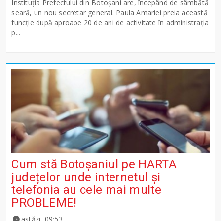
Instituția Prefectului din Botoșani are, începând de sâmbătă
seară, un nou secretar general. Paula Amariei preia această
funcție după aproape 20 de ani de activitate în administrația
p...
Cum stă Botoșaniul pe HARTA
județelor unde internetul și
telefonia au cele mai multe
PROBLEME!
astăzi, 09:53