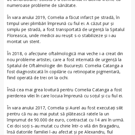
numeroase probleme de sănătate.
În vara anului 2019, Cornelia a făcut infarct pe stradă, în
timpul unei plimbări împreună cu fiul ei. A căzut pur și
simplu pe stradă, a fost transportată de urgență la Spitalul
Floreasca, unde medicii au reușit s-o stabilizeze și i-au
montat un stent.
În 2018, o afecțiune oftalmologică mai veche i-a creat din
nou probleme artistei, care a fost internată de urgență la
Spitalul de Oftalmologie din București. Cornelia Catanga a
fost diagnosticată în copilărie cu retinopatie pigmentară,
fiind operată de trei ori la ochi.
Însă cea mai grea lovitură pentru Cornelia Catanga a fost
pierderea vilei în care locuia împreună cu soțul și cu fiul ei.
În vara anului 2017, Cornelia și Aurel au fost executați silit
pentru că nu au mai putut să plătească ratele la un
împrumut de 90.000 de euro, contractat cu 14 ani în urmă.
Cei doi soți s-au mutat cu chirie într-o vilă din Bragadiru,
însă datoriile familiei l-au afectat și pe Alexandru, fiul