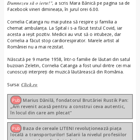
Dumnezeu să o ierte!",
a scris Mara Bănică pe pagina sa de
Facebook vineri dimineaţa, în jurul orei 6.00.
Cornelia Catanga nu mai putea să respire şi familia a
chemat ambulanţa. La Spital i s-a făcut testul Covid, iar
acesta a ieşit pozitiv. Medicii au vrut să o intubeze, dar
Cornelia a făcut stop cardiorespirator. Marele artist al
României nu a mai rezistat.
Născută pe 9 martie 1958, într-o familie de lăutari din satul
buzoian Zeletin, Cornelia Catanga a fost unul dintre cei mai
cunoscuţi interpreţi de muzică lăutărească din România.
Click.ro
Sursa:
Pub
Marius Dănilă, fondatorul Brutăriei Rustik Pan:
„Am revenit acasă pentru a construi ceva autentic,
în locul din care am plecat”
Pub
Baza de cereale LITENI revoluționează piața
locală a transporturilor! Salarii la nivelul profesiilor