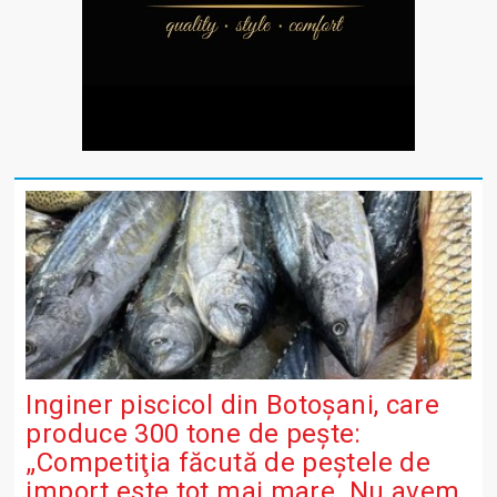
Inginer piscicol din Botoşani, care
produce 300 tone de peşte:
„Competiţia făcută de peştele de
import este tot mai mare. Nu avem