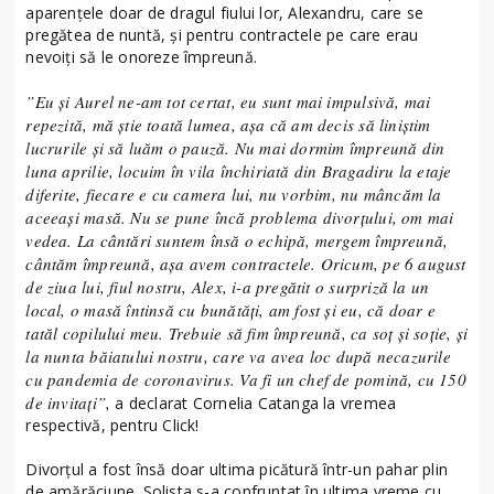
aparențele doar de dragul fiului lor, Alexandru, care se
pregătea de nuntă, și pentru contractele pe care erau
nevoiți să le onoreze împreună.
”Eu și Aurel ne-am tot certat, eu sunt mai impulsivă, mai
repezită, mă știe toată lumea, așa că am decis să liniștim
lucrurile și să luăm o pauză. Nu mai dormim împreună din
luna aprilie, locuim în vila închiriată din Bragadiru la etaje
diferite, fiecare e cu camera lui, nu vorbim, nu mâncăm la
aceeași masă. Nu se pune încă problema divorțului, om mai
vedea. La cântări suntem însă o echipă, mergem împreună,
cântăm împreună, așa avem contractele. Oricum, pe 6 august
de ziua lui, fiul nostru, Alex, i-a pregătit o surpriză la un
local, o masă întinsă cu bunătăți, am fost și eu, că doar e
tatăl copilului meu. Trebuie să fim împreună, ca soț și soție, și
la nunta băiatului nostru, care va avea loc după necazurile
cu pandemia de coronavirus. Va fi un chef de pomină, cu 150
de invitați”,
a declarat Cornelia Catanga la vremea
respectivă, pentru Click!
Divorțul a fost însă doar ultima picătură într-un pahar plin
de amărăciune. Solista s-a confruntat în ultima vreme cu