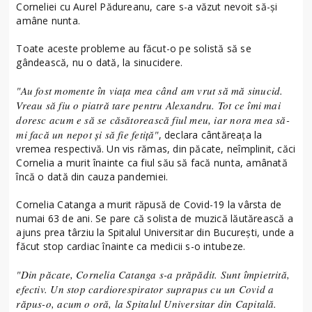
Corneliei cu Aurel Pădureanu, care s-a văzut nevoit să-și
amâne nunta.
Toate aceste probleme au făcut-o pe solistă să se
gândească, nu o dată, la sinucidere.
"Au fost momente în viaţa mea când am vrut să mă sinucid.
Vreau să fiu o piatră tare pentru Alexandru. Tot ce îmi mai
doresc acum e să se căsătorească fiul meu, iar nora mea să-
mi facă un nepot şi să fie fetiţă"
, declara cântăreața la
vremea respectivă. Un vis rămas, din păcate, neîmplinit, căci
Cornelia a murit înainte ca fiul său să facă nunta, amânată
încă o dată din cauza pandemiei.
Cornelia Catanga a murit răpusă de Covid-19 la vârsta de
numai 63 de ani. Se pare că solista de muzică lăutărească a
ajuns prea târziu la Spitalul Universitar din București, unde a
făcut stop cardiac înainte ca medicii s-o intubeze.
"Din păcate, Cornelia Catanga s-a prăpădit. Sunt împietrită,
efectiv. Un stop cardiorespirator suprapus cu un Covid a
răpus-o, acum o oră, la Spitalul Universitar din Capitală.