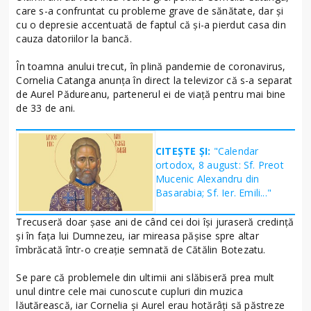
care s-a confruntat cu probleme grave de sănătate, dar și
cu o depresie accentuată de faptul că și-a pierdut casa din
cauza datoriilor la bancă.
În toamna anului trecut, în plină pandemie de coronavirus,
Cornelia Catanga anunța în direct la televizor că s-a separat
de Aurel Pădureanu, partenerul ei de viață pentru mai bine
de 33 de ani.
CITEȘTE ȘI:
"Calendar
ortodox, 8 august: Sf. Preot
Mucenic Alexandru din
Basarabia; Sf. Ier. Emili..."
Trecuseră doar șase ani de când cei doi își juraseră credință
și în fața lui Dumnezeu, iar mireasa pășise spre altar
îmbrăcată într-o creație semnată de Cătălin Botezatu.
Se pare că problemele din ultimii ani slăbiseră prea mult
unul dintre cele mai cunoscute cupluri din muzica
lăutărească, iar Cornelia și Aurel erau hotărâți să păstreze