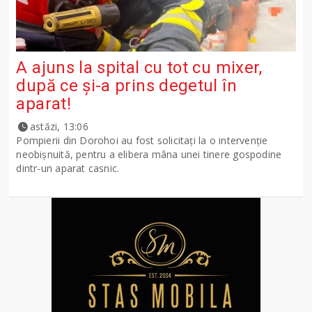
A ajuns la spital cu tot cu mixer,
după ce și-a prins degetul în
aparat!
astăzi, 13:06
Pompierii din Dorohoi au fost solicitați la o intervenție
neobișnuită, pentru a elibera mâna unei tinere gospodine
dintr-un aparat casnic.