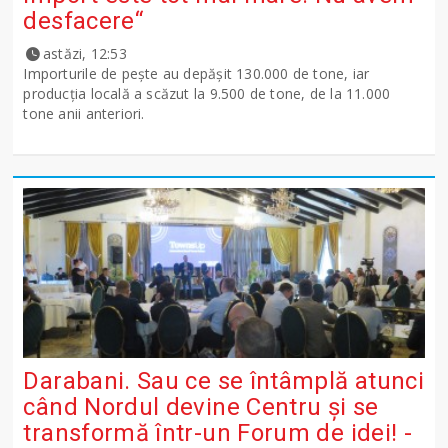
desfacere“
astăzi, 12:53
Importurile de peşte au depăşit 130.000 de tone, iar
producţia locală a scăzut la 9.500 de tone, de la 11.000
tone anii anteriori.
Darabani. Sau ce se întâmplă atunci
când Nordul devine Centru și se
transformă într-un Forum de idei! -