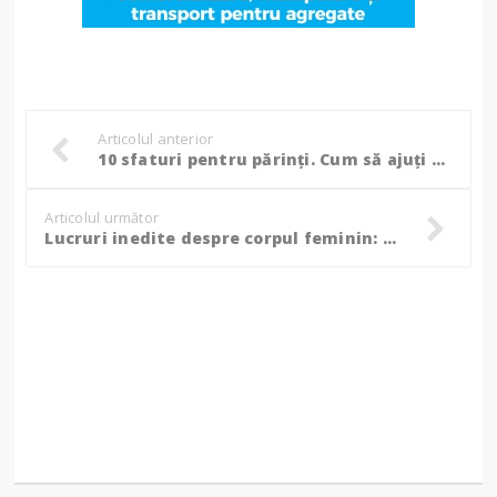
Articolul anterior
10 sfaturi pentru părinți. Cum să ajuți copilul să doarmă bine
Articolul următor
Lucruri inedite despre corpul feminin: sâni asimetrici şi gâtul mai flexibil decât cel al bărbaţilor