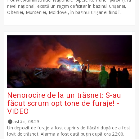
nivel naţional, există un regim deficitar în bazinul Crişanei,
Olteniei, Munteniei, Moldovei, în bazinul Crişanei fiind î...
Nenorocire de la un trăsnet: S-au
făcut scrum opt tone de furaje! -
VIDEO
astăzi, 08:23
Un depozit de furaje a fost cuprins de flăcări după ce a fost
lovit de trăsnet. Alarma a fost dată puțin după ora 22:00.