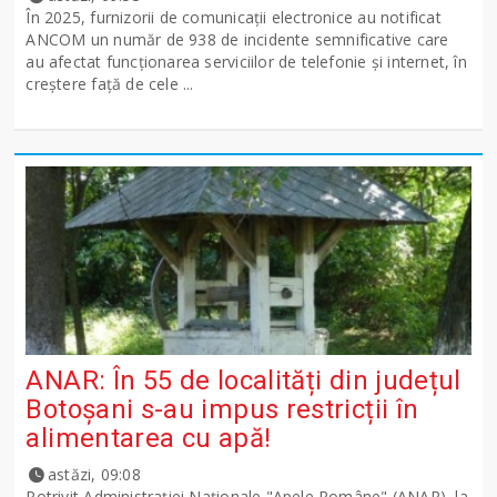
În 2025, furnizorii de comunicații electronice au notificat
ANCOM un număr de 938 de incidente semnificative care
au afectat funcționarea serviciilor de telefonie și internet, în
creștere față de cele ...
ANAR: În 55 de localități din județul
Botoșani s-au impus restricții în
alimentarea cu apă!
astăzi, 09:08
Potrivit Administraţiei Naţionale "Apele Române" (ANAR), la