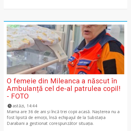
O femeie din Mileanca a născut în
Ambulanță cel de-al patrulea copil!
- FOTO
astăzi, 14:44
Mama are 36 de ani și încă trei copii acasă. Nașterea nu a
fost lipsită de emoții, însă echipajul de la Substația
Darabani a gestionat corespunzător situația.