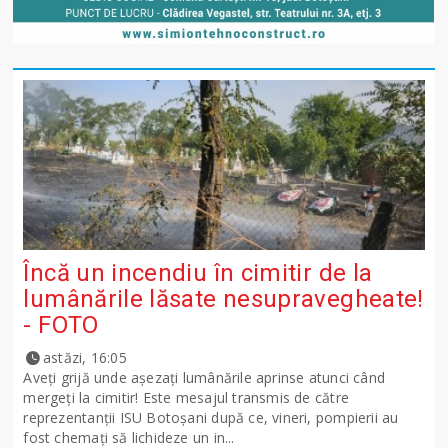
Încă un incendiu în cimitir de la
lumânările lăsate nesupravegheate!
- FOTO
astăzi, 16:05
Aveți grijă unde așezați lumânările aprinse atunci când
mergeți la cimitir! Este mesajul transmis de către
reprezentanții ISU Botoșani după ce, vineri, pompierii au
fost chemați să lichideze un in...