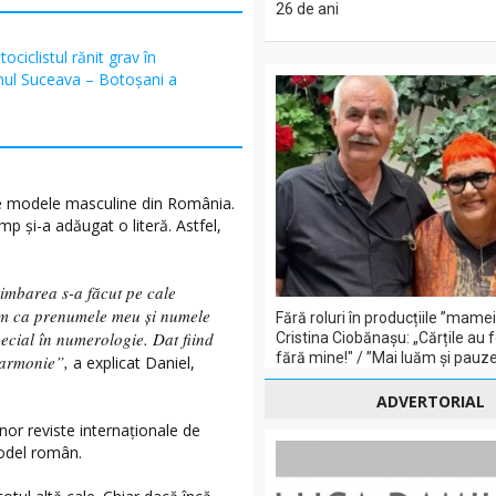
26 de ani
ociclistul rănit grav în
mul Suceava – Botoșani a
ate modele masculine din România.
mp și-a adăugat o literă. Astfel,
imbarea s-a făcut pe cale
iam ca prenumele meu și numele
Fără roluri în producțiile ”mame
ecial în numerologie. Dat fiind
Cristina Ciobănașu: „Cărțile au 
fără mine!" / ”Mai luăm și pauze 
 armonie”,
a explicat Daniel,
ADVERTORIAL
nor reviste internaționale de
model român.