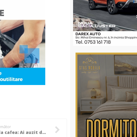
următor
Povești la cafea: Ai auzit de Charlie Chaplin, dar nu știi cine este Max Linder?