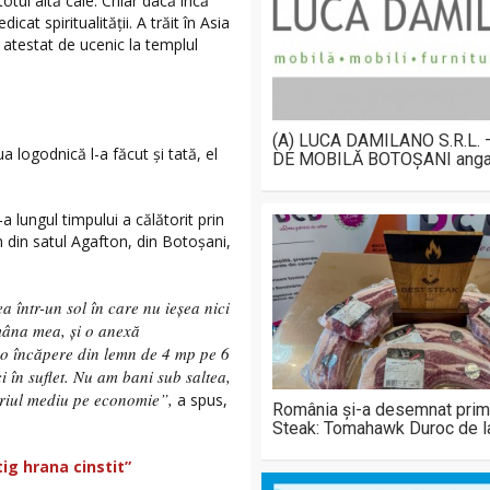
otul altă cale. Chiar dacă încă
at spiritualității. A trăit în Asia
n atestat de ucenic la templul
(A) LUCA DAMILANO S.R.L.
ua logodnică l-a făcut și tată, el
DE MOBILĂ BOTOȘANI anga
 lungul timpului a călătorit prin
ren din satul Agafton, din Botoșani,
 într-un sol în care nu ieșea nici
 mâna mea, și o anexă
 o încăpere din lemn de 4 mp pe 6
 în suflet. Nu am bani sub saltea,
lariul mediu pe economie”,
a spus,
România și-a desemnat prim
Steak: Tomahawk Duroc de 
ig hrana cinstit”