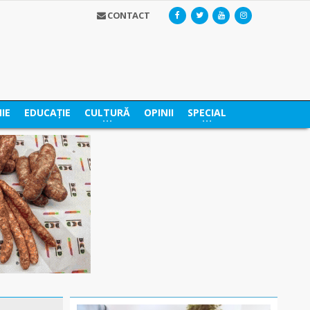
CONTACT
IE
EDUCAȚIE
CULTURĂ
OPINII
SPECIAL