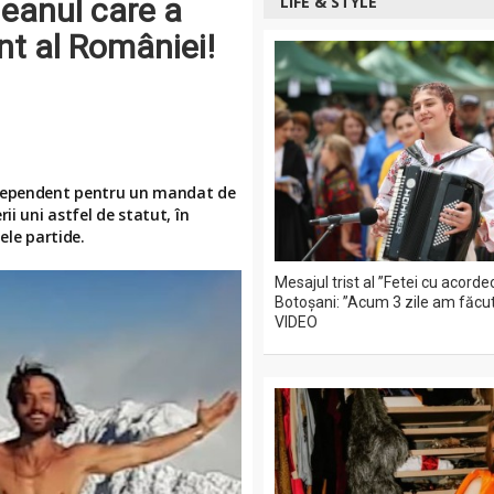
neanul care a
LIFE & STYLE
nt al României!
independent pentru un mandat de
ii uni astfel de statut, în
ele partide.
Mesajul trist al ”Fetei cu acorde
Botoșani: ”Acum 3 zile am făcut
VIDEO