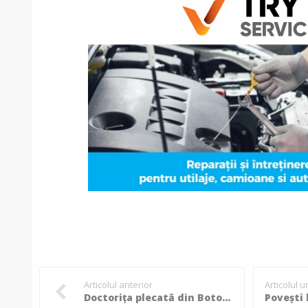
Articolul anterior
Articolul 
Doctorița plecată din Botoșani își deschide sufletul: Viața alături de Mircea Radu și mutarea înapoi în Moldova!