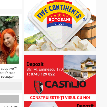
i adoptive”?
fost făcute
în viață!”