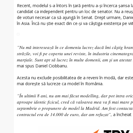
Recent, modelul s-a întors în țară pentru a-și încerca șansa l
candidat ca independent pentru un loc de senator. Nu a reuși
de voturi necesar ca să ajungă în Senat. Drept urmare, Dani
în Asia. Încă nu știe exact din ce-și va câștiga existența pe viito
”Nu mă interesează în ce domeniu lucrez dacă îmi câștig hrana
străzile, voi fi pe coperta unei reviste, în industria cinematogr
marțiale. Sunt apt să lucrez în multe domenii, am și un atestat
mai spus Daniel Ciobbanu.
Acesta nu exclude posibilitatea de a reveni în modă, dar este
mai dorește să lucreze ca model în România.
”În ultimii 8 ani, nu am mai făcut modelling, dar pot intra ori
aproape identic fizicul, cred că valoarea mea va fi mai mare p
septembrie o propunere de model la Madrid. Am fost contactat
contractul era de 14.000 de euro, dar am refuzat”,
a încheiat