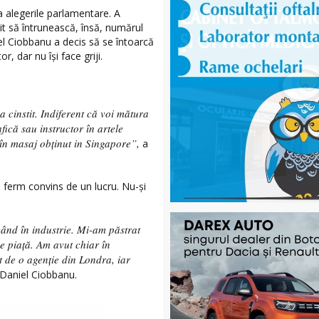
a alegerile parlamentare. A
t să întrunească, însă, numărul
el Ciobbanu a decis să se întoarcă
r, dar nu își face griji.
 cinstit. Indiferent că voi mătura
afică sau instructor în artele
 în masaj obținut in Singapore”,
a
 ferm convins de un lucru. Nu-și
când în industrie. Mi-am păstrat
e piață. Am avut chiar în
 de o agenție din Londra, iar
 Daniel Ciobbanu.