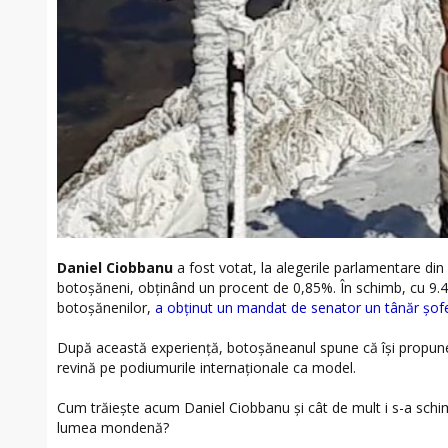
Daniel Ciobbanu
a fost votat, la alegerile parlamentare di
botoșăneni, obținând un procent de 0,85%. În schimb, cu 9.4
botoșănenilor,
a obținut un mandat de senator un tânăr șofer
După această experiență, botoșăneanul spune că își propune
revină pe podiumurile internaționale ca model.
Cum trăiește acum Daniel Ciobbanu și cât de mult i s-a schim
lumea mondenă?