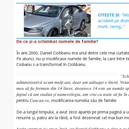
CITEȘTE ȘI:
"Mot
accident pe dru
murit, nereg..."
De ce și-a schimbat numele de familie?
În anii 2000, Daniel Ciobbanu era unul dintre cele mai curt
Pe atunci, nu-și modificase numele de familie, la care între ti
Ciobanu s-a transformat în Ciobbanu.
”Sch
administrativă acum mulți ani, doar am adăugat o literă. Vo
meu să fie formate din 14 litere, deoarece 14 este un număr sp
faptul că am studiat și numerologia, am vrut ca toate să fie în
Cancan.ro,
pentru
modificarea numelui său de familie.
De-a lungul timpului, a avut zece apariții pe prima pagină a u
renume și, patru ani la rând, a fost desemnat cel mai bun 