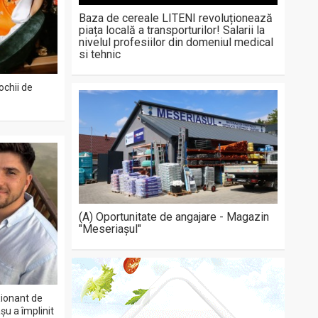
Baza de cereale LITENI revoluționează
piața locală a transporturilor! Salarii la
nivelul profesiilor din domeniul medical
si tehnic
ochii de
(A) Oportunitate de angajare - Magazin
"Meseriașul"
ționant de
șu a împlinit