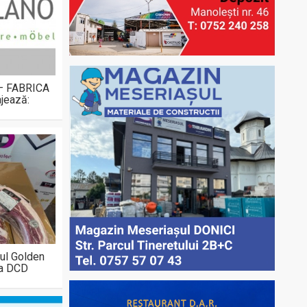
 – FABRICA
jează:
ul Golden
la DCD