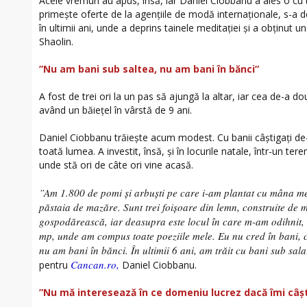
Acele vremuri au apus, însă, iar Daniel Ciobbanu a ales o cu t
primește oferte de la agențiile de modă internaționale, s-a dedic
în ultimii ani, unde a deprins tainele meditației și a obținut u
Shaolin.
”Nu am bani sub saltea, nu am bani în bănci”
A fost de trei ori la un pas să ajungă la altar, iar cea de-a do
având un băiețel în vârstă de 9 ani.
Daniel Ciobbanu trăiește acum modest. Cu banii câștigați de-a
toată lumea. A investit, însă, și în locurile natale, într-un te
unde stă ori de câte ori vine acasă.
”Am 1.800 de pomi și arbuști pe care i-am plantat cu mâna mea
păstaia de mazăre. Sunt trei foișoare din lemn, construite de
gospodărească, iar deasupra este locul în care m-am odihnit,
mp, unde am compus toate poeziile mele. Eu nu cred în bani, ci
nu am bani în bănci. În ultimii 6 ani, am trăit cu bani sub sa
Cancan.ro,
pentru
Daniel Ciobbanu.
”Nu mă interesează în ce domeniu lucrez dacă îmi câșt