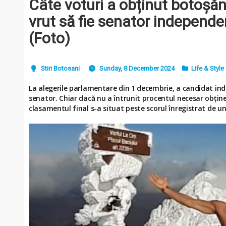
Câte voturi a obținut botoșă
vrut să fie senator independe
(Foto)
Stiri Botosani
Sunday, 8 December 2024
Life & Style
La alegerile parlamentare din 1 decembrie, a candidat 
senator. Chiar dacă nu a întrunit procentul necesar obținer
clasamentul final s-a situat peste scorul înregistrat de un