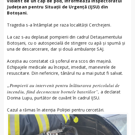
violent de un cap de pod, informează Inspectoratul
Județean pentru Situații de Urgență (IJSU) din
Botoșani.
Tragedia s-a întâmplat pe raza localității Cerchejeni.
La caz s-au deplasat pompierii din cadrul Detașamentului
Botoșani, cu o autospecială de stingere cu apă și spumă și
una de descarcerare, dar și două ambulanțe SAJ.
Aceștia au constatat că șoferul era scos din mașină.
Echipajele medicale au început, imediat, manevrele de
resuscitare. Din nefericire, tânărul nu a mai putut fi salvat.
„Pompierii au intervenit pentru înlăturarea pericolului de
incendiu, fiind deconectate bornele bateriilor”,
a declarat
Dorina Lupu, purtător de cuvânt în cadrul IJSU.
Cazul a rămas în atenția Poliției pentru cercetări.