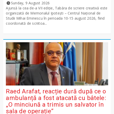
Sunday, 9 August 2026
Ajunsă la cea de-a VII ediție, Tabăra de scriere creativă este
organizată de Memorialul Ipotești – Centrul Național de
Studii Mihai Eminescu în perioada 10-15 august 2026, fiind
coordonată de scriitoa...
Raed Arafat, reacție dură după ce o
ambulanță a fost atacată cu bâtele:
„O minciună a trimis un salvator în
sala de operație”