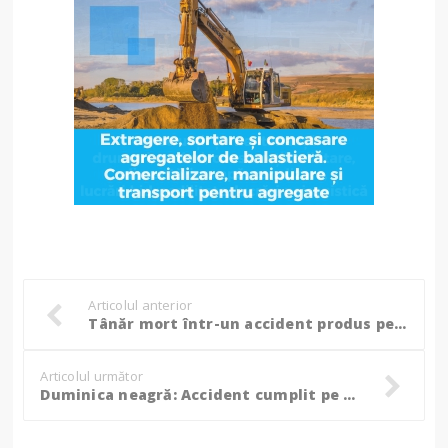
Articolul anterior
Tânăr mort într-un accident produs pe ruta Botoșani – Suceava. S-ar fi izbit într-un cap de pod și a rămas blocat între fiare (fotogalerie)
Articolul următor
Duminica neagră: Accident cumplit pe calea ferată, doi adulți și doi copii au murit