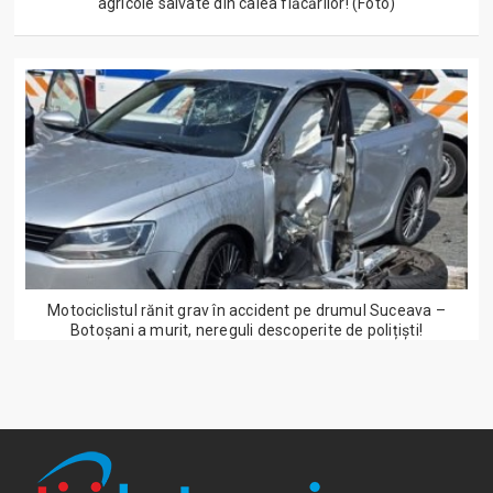
agricole salvate din calea flăcărilor! (Foto)
Motociclistul rănit grav în accident pe drumul Suceava –
Botoșani a murit, nereguli descoperite de polițiști!