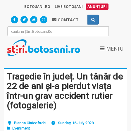
BOTOSANI.RO
LIVE BOTOȘANI
ANUNȚURI
CONTACT
MENIU
Tragedie în județ. Un tânăr de
22 de ani și-a pierdut viața
într-un grav accident rutier
(fotogalerie)
Bianca Ciaicofschi
Sunday, 16 July 2023
Eveniment