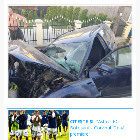
CITEȘTE ȘI:
"Astăzi: FC
Botoșani – Corvinul. Două
premiere"