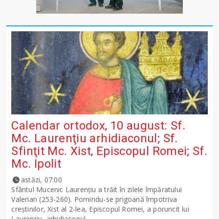
Calendar ortodox, 10 august: Sf.
Mc. Laurenţiu arhidiaconul; Sf.
Sfinţit Mc. Xist, Episcopul Romei; Sf.
Mc. Ipolit
astăzi, 07:00
Sfântul Mucenic Laurenţiu a trăit în zilele împăratului
Valerian (253-260). Pornindu-se prigoană împotriva
creştinilor, Xist al 2-lea, Episcopul Romei, a poruncit lui
Laurenţiu, arhidiaconul...