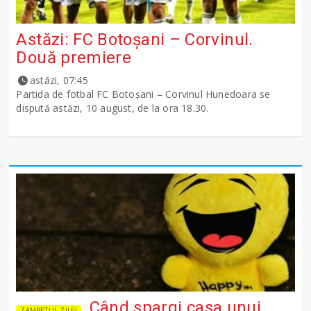
Astăzi: FC Botoșani – Corvinul.
Două premiere
astăzi, 07:45
Partida de fotbal FC Botoșani – Corvinul Hunedoara se
dispută astăzi, 10 august, de la ora 18.30.
Când spargi casa unui
ZAMBETUL ZILEI