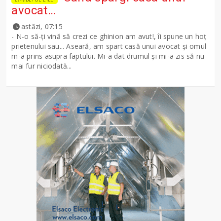
avocat…
astăzi, 07:15
- N-o să-ţi vină să crezi ce ghinion am avut!, îi spune un hoţ
prietenului sau... Aseară, am spart casă unui avocat şi omul
m-a prins asupra faptului. Mi-a dat drumul şi mi-a zis să nu
mai fur niciodată...