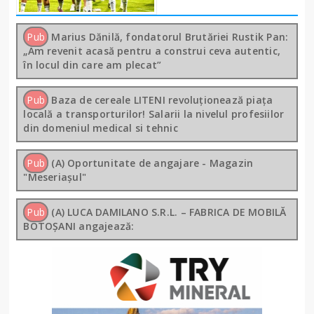
Pub
Marius Dănilă, fondatorul Brutăriei Rustik Pan:
„Am revenit acasă pentru a construi ceva autentic,
în locul din care am plecat”
Pub
Baza de cereale LITENI revoluționează piața
locală a transporturilor! Salarii la nivelul profesiilor
din domeniul medical si tehnic
Pub
(A) Oportunitate de angajare - Magazin
"Meseriașul"
Pub
(A) LUCA DAMILANO S.R.L. – FABRICA DE MOBILĂ
BOTOȘANI angajează: