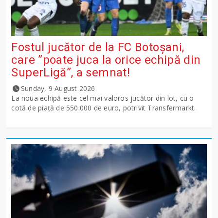
Fostul jucător de la FC Botoșani,
care ”poate juca la orice echipă din
SuperLigă”, a semnat!
Sunday, 9 August 2026
La noua echipă este cel mai valoros jucător din lot, cu o
cotă de piață de 550.000 de euro, potrivit Transfermarkt.